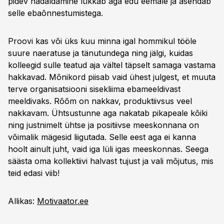
pidev hädaldamine lükkab aga edu eemale ja asendab
selle ebaõnnestumistega.
Proovi kas või üks kuu minna igal hommikul tööle
suure naeratuse ja tänutundega ning jälgi, kuidas
kolleegid sulle teatud aja vältel täpselt samaga vastama
hakkavad. Mõnikord piisab vaid ühest julgest, et muuta
terve organisatsiooni sisekliima ebameeldivast
meeldivaks. Rõõm on nakkav, produktiivsus veel
nakkavam. Ühtsustunne aga nakatab pikapeale kõiki
ning justnimelt ühtse ja positiivse meeskonnana on
võimalik mägesid liigutada. Selle eest aga ei kanna
hoolt ainult juht, vaid iga lüli igas meeskonnas. Seega
säästa oma kollektiivi halvast tujust ja vali mõjutus, mis
teid edasi viib!
Allikas:
Motivaator.ee