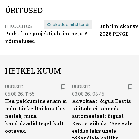
ÜRITUSED
32 akadeemilist tundi
Juhtimiskonve
IT KOOLITUS
Praktiline projektijuhtimine ja AI
2026 PINGE
võimalused
HETKEL KUUM
UUDISED
UUDISED
05.08.26, 11:55
03.08.26, 08:45
Hea pakkumine enam ei
Advokaat: õigus Eestis
müü: LinkedIni küsitlus
töötada ei tähenda
näitab, mida
automaatselt õigust
kandidaadid tegelikult
Eestis viibida. “See vale
ootavad
eeldus läks ühele
tööandjale kalliks