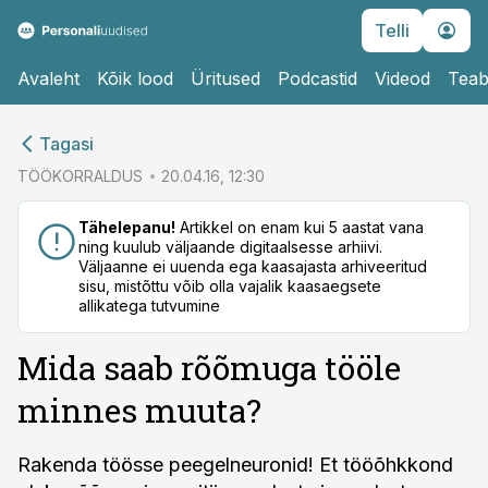
Telli
Avaleht
Kõik lood
Üritused
Podcastid
Videod
Teab
cebook
cebook
Tagasi
Twitter)
Twitter)
TÖÖKORRALDUS
20.04.16, 12:30
kedIn
kedIn
Tähelepanu!
Artikkel on enam kui 5 aastat vana
ning kuulub väljaande digitaalsesse arhiivi.
ail
ail
Väljaanne ei uuenda ega kaasajasta arhiveeritud
sisu, mistõttu võib olla vajalik kaasaegsete
k
k
allikatega tutvumine
Mida saab rõõmuga tööle
minnes muuta?
Rakenda töösse peegelneuronid! Et tööõhkkond