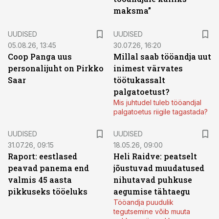
maksma”
UUDISED
UUDISED
05.08.26, 13:45
30.07.26, 16:20
Coop Panga uus
Millal saab tööandja uut
personalijuht on Pirkko
inimest värvates
Saar
töötukassalt
palgatoetust?
Mis juhtudel tuleb tööandjal
palgatoetus riigile tagastada?
UUDISED
UUDISED
31.07.26, 09:15
18.05.26, 09:00
Raport: eestlased
Heli Raidve: peatselt
peavad panema end
jõustuvad muudatused
valmis 45 aasta
nihutavad puhkuse
pikkuseks tööeluks
aegumise tähtaegu
Tööandja puudulik
tegutsemine võib muuta