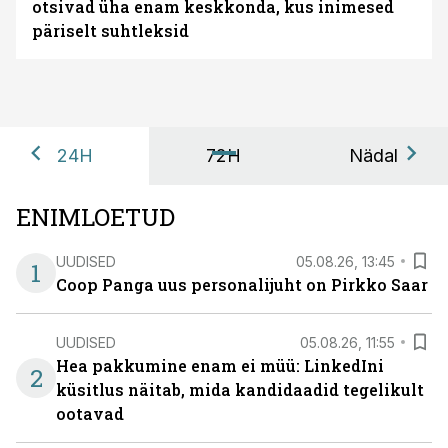
otsivad üha enam keskkonda, kus inimesed
päriselt suhtleksid
24H
72H
Nädal
ENIMLOETUD
UUDISED
05.08.26, 13:45
1
Coop Panga uus personalijuht on Pirkko Saar
UUDISED
05.08.26, 11:55
Hea pakkumine enam ei müü: LinkedIni
2
küsitlus näitab, mida kandidaadid tegelikult
ootavad