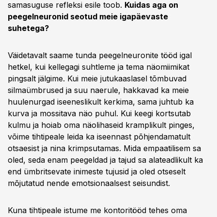
samasuguse refleksi esile toob.
Kuidas aga on
peegelneuronid seotud meie igapäevaste
suhetega?
Väidetavalt saame tunda peegelneuronite tööd igal
hetkel, kui kellegagi suhtleme ja tema näomiimikat
pingsalt jälgime. Kui meie jutukaaslasel tõmbuvad
silmaümbrused ja suu naerule, hakkavad ka meie
huulenurgad iseeneslikult kerkima, sama juhtub ka
kurva ja mossitava näo puhul. Kui keegi kortsutab
kulmu ja hoiab oma näolihaseid kramplikult pinges,
võime tihtipeale leida ka iseennast põhjendamatult
otsaesist ja nina krimpsutamas. Mida empaatilisem sa
oled, seda enam peegeldad ja tajud sa alateadlikult ka
end ümbritsevate inimeste tujusid ja oled otseselt
mõjutatud nende emotsionaalsest seisundist.
Kuna tihtipeale istume me kontoritööd tehes oma