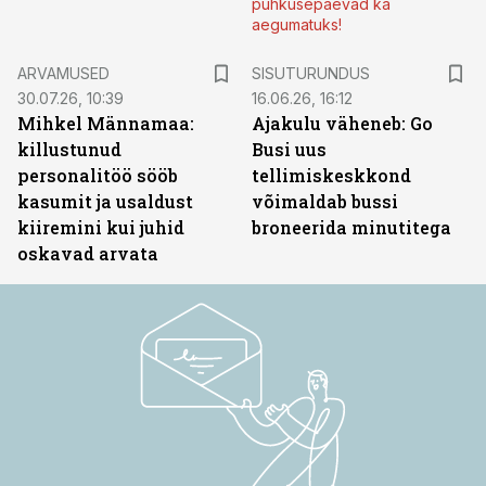
puhkusepäevad ka
aegumatuks!
ST
ARVAMUSED
SISUTURUNDUS
30.07.26, 10:39
16.06.26, 16:12
Mihkel Männamaa:
Ajakulu väheneb: Go
killustunud
Busi uus
personalitöö sööb
tellimiskeskkond
kasumit ja usaldust
võimaldab bussi
kiiremini kui juhid
broneerida minutitega
oskavad arvata