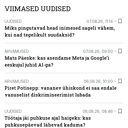
VIIMASED UUDISED
UUDISED
07.08.26, 11:14
Miks pingutavad head inimesed sageli vähem,
kui nad tegelikult suudaksid?
ARVAMUSED
07.08.26, 09:00
Mats Päeske: kas asendame Meta ja Google’i
eeskujul juhid AI-ga?
ARVAMUSED
06.08.26, 10:00
Piret Potisepp: vananev ühiskond ei saa endale
vanuselist diskrimineerimist lubada
UUDISED
06.08.26, 08:46
Töötaja jäi puhkuse ajal haigeks: kas
puhkusepäevad lähevad kaduma?