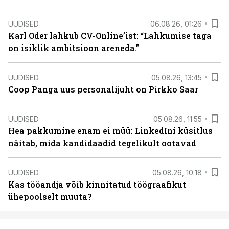
UUDISED
06.08.26, 01:26
Karl Oder lahkub CV-Online’ist: “Lahkumise taga
on isiklik ambitsioon areneda.”
UUDISED
05.08.26, 13:45
Coop Panga uus personalijuht on Pirkko Saar
UUDISED
05.08.26, 11:55
Hea pakkumine enam ei müü: LinkedIni küsitlus
näitab, mida kandidaadid tegelikult ootavad
UUDISED
05.08.26, 10:18
Kas tööandja võib kinnitatud töögraafikut
ühepoolselt muuta?