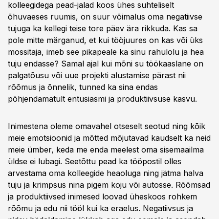
kolleegidega pead-jalad koos ühes suhteliselt
õhuvaeses ruumis, on suur võimalus oma negatiivse
tujuga ka kellegi teise tore päev ära rikkuda. Kas sa
pole mitte märganud, et kui tööjuures on kas või üks
mossitaja, imeb see pikapeale ka sinu rahulolu ja hea
tuju endasse? Samal ajal kui mõni su töökaaslane on
palgatõusu või uue projekti alustamise pärast nii
rõõmus ja õnnelik, tunned ka sina endas
põhjendamatult entusiasmi ja produktiivsuse kasvu.
Inimestena oleme omavahel otseselt seotud ning kõik
meie emotsioonid ja mõtted mõjutavad kaudselt ka neid
meie ümber, keda me enda meelest oma sisemaailma
üldse ei lubagi. Seetõttu pead ka tööpostil olles
arvestama oma kolleegide heaoluga ning jätma halva
tuju ja krimpsus nina pigem koju või autosse. Rõõmsad
ja produktiivsed inimesed loovad üheskoos rohkem
rõõmu ja edu nii tööl kui ka eraelus. Negatiivsus ja