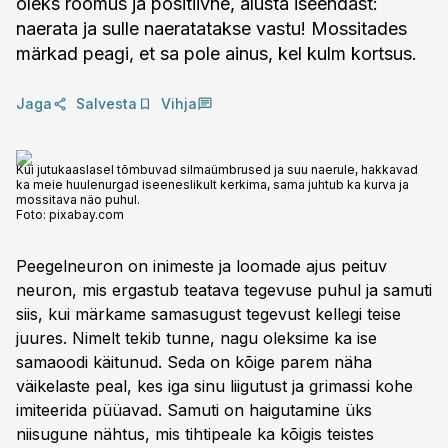
oleks rõõmus ja positiivne, alusta iseendast:
naerata ja sulle naeratatakse vastu! Mossitades
märkad peagi, et sa pole ainus, kel kulm kortsus.
Jaga
Salvesta
Vihja
Kui jutukaaslasel tõmbuvad silmaümbrused ja suu naerule, hakkavad
ka meie huulenurgad iseeneslikult kerkima, sama juhtub ka kurva ja
mossitava näo puhul.
Foto:
pixabay.com
Peegelneuron on inimeste ja loomade ajus peituv
neuron, mis ergastub teatava tegevuse puhul ja samuti
siis, kui märkame samasugust tegevust kellegi teise
juures. Nimelt tekib tunne, nagu oleksime ka ise
samaoodi käitunud. Seda on kõige parem näha
väikelaste peal, kes iga sinu liigutust ja grimassi kohe
imiteerida püüavad. Samuti on haigutamine üks
niisugune nähtus, mis tihtipeale ka kõigis teistes