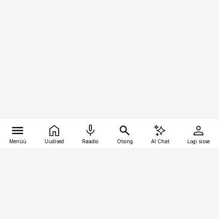
Menüü
Uudised
Raadio
Otsing
AI Chat
Logi sisse
Vana-Lõuna 39/1, 19094 Tallinn
(+372) 667 0111
personaliuudised@personaliuudised.ee