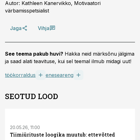
Autor: Kathleen Kanervikko, Motivaatori
värbamisspetsialist
Jaga
Vihja
See teema pakub huvi?
Hakka neid märksõnu jälgima
ja saad alati teavituse, kui sel teemal ilmub midagi uut!
töökorraldus
eneseareng
SEOTUD LOOD
ST
20.05.26, 11:00
Tiimiürituste loogika muutub: ettevõtted