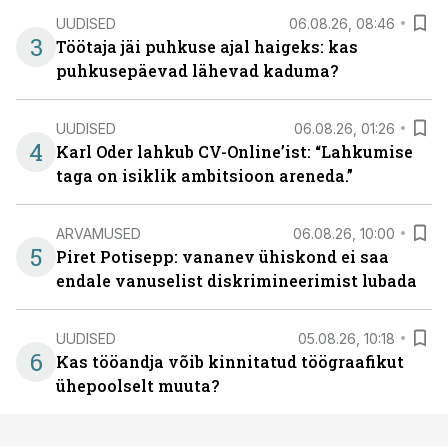
UUDISED
06.08.26, 08:46
3
Töötaja jäi puhkuse ajal haigeks: kas
puhkusepäevad lähevad kaduma?
UUDISED
06.08.26, 01:26
4
Karl Oder lahkub CV-Online’ist: “Lahkumise
taga on isiklik ambitsioon areneda.”
ARVAMUSED
06.08.26, 10:00
5
Piret Potisepp: vananev ühiskond ei saa
endale vanuselist diskrimineerimist lubada
UUDISED
05.08.26, 10:18
6
Kas tööandja võib kinnitatud töögraafikut
ühepoolselt muuta?