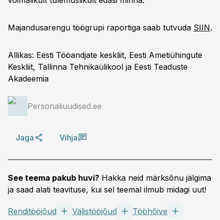
võimalikult tulemuslikult edasi minna.
Majandusarengu töögrupi raportiga saab tutvuda
SIIN
.
Allikas: Eesti Tööandjate keskliit, Eesti Ametiühingute
Keskliit, Tallinna Tehnikaülikool ja Eesti Teaduste
Akadeemia
Personaliuudised.ee
Jaga
Vihja
See teema pakub huvi?
Hakka neid märksõnu jälgima
ja saad alati teavituse, kui sel teemal ilmub midagi uut!
Renditööjõud
Välistööjõud
Tööhõive