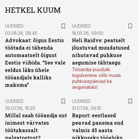
HETKEL KUUM
UUDISED
UUDISED
03.08.26, 08:45
18.05.26, 09:00
Advokaat: õigus Eestis
Heli Raidve: peatselt
töötada ei tähenda
jõustuvad muudatused
automaatselt õigust
nihutavad puhkuse
Eestis viibida. “See vale
aegumise tähtaegu
eeldus läks ühele
Tööandja puudulik
tegutsemine võib muuta
tööandjale kalliks
puhkusepäevad ka
maksma”
aegumatuks!
UUDISED
UUDISED
30.07.26, 16:20
31.07.26, 09:15
Millal saab tööandja uut
Raport: eestlased
inimest värvates
peavad panema end
töötukassalt
valmis 45 aasta
palgatoetust?
pikkuseks tööeluks