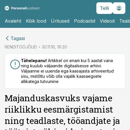
Telli
Avaleht
Kõik lood
Üritused
Podcastid
Videod
Teab
cebook
cebook
Tagasi
Twitter)
Twitter)
RENDITÖÖJÕUD
30.11.16, 16:20
kedIn
kedIn
Tähelepanu!
Artikkel on enam kui 5 aastat vana
ning kuulub väljaande digitaalsesse arhiivi.
ail
ail
Väljaanne ei uuenda ega kaasajasta arhiveeritud
sisu, mistõttu võib olla vajalik kaasaegsete
k
k
allikatega tutvumine
Majanduskasvuks vajame
riiklikku eesmärgistamist
ning teadlaste, tööandjate ja