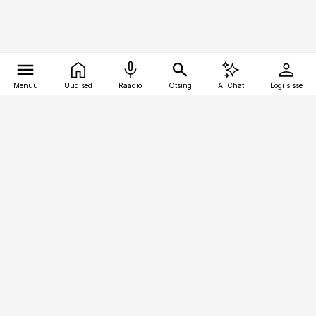
Menüü
Uudised
Raadio
Otsing
AI Chat
Logi sisse
Vana-Lõuna 39/1, 19094 Tallinn
(+372) 667 0111
personaliuudised@personaliuudised.ee
Telli
Reklaam
Firmast
Sisu kasutamisõigused
Ajakirjaniku
eetikakoodeks