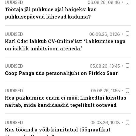
UUDISED
06.08.26, 08:46
Töötaja jäi puhkuse ajal haigeks: kas
puhkusepäevad lähevad kaduma?
UUDISED
06.08.26, 01:26
Karl Oder lahkub CV-Online’ist: “Lahkumise taga
on isiklik ambitsioon areneda.”
UUDISED
05.08.26, 13:45
Coop Panga uus personalijuht on Pirkko Saar
UUDISED
05.08.26, 11:55
Hea pakkumine enam ei müü: LinkedIni küsitlus
näitab, mida kandidaadid tegelikult ootavad
UUDISED
05.08.26, 10:18
Kas tööandja võib kinnitatud töögraafikut