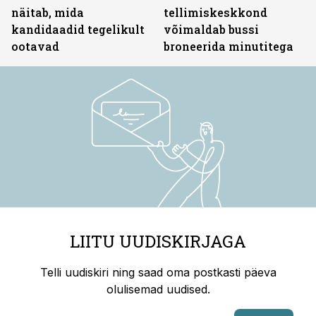
näitab, mida
tellimiskeskkond
kandidaadid tegelikult
võimaldab bussi
ootavad
broneerida minutitega
LIITU UUDISKIRJAGA
Telli uudiskiri ning saad oma postkasti päeva
olulisemad uudised.