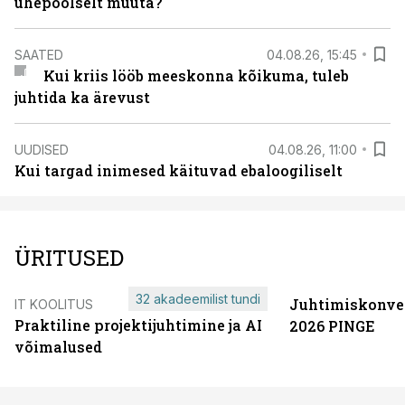
ühepoolselt muuta?
SAATED
04.08.26, 15:45
Kui kriis lööb meeskonna kõikuma, tuleb
juhtida ka ärevust
UUDISED
04.08.26, 11:00
Kui targad inimesed käituvad ebaloogiliselt
ÜRITUSED
32 akadeemilist tundi
Juhtimiskonve
IT KOOLITUS
Praktiline projektijuhtimine ja AI
2026 PINGE
võimalused