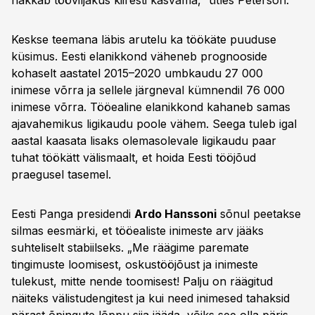
hakkab tööviljakus kiiresti kasvama,” ütles Peterson.
Keskse teemana läbis arutelu ka töökäte puuduse
küsimus. Eesti elanikkond väheneb prognooside
kohaselt aastatel 2015–2020 umbkaudu 27 000
inimese võrra ja sellele järgneval kümnendil 76 000
inimese võrra. Tööealine elanikkond kahaneb samas
ajavahemikus ligikaudu poole vähem. Seega tuleb igal
aastal kaasata lisaks olemasolevale ligikaudu paar
tuhat töökätt välismaalt, et hoida Eesti tööjõud
praegusel tasemel.
Eesti Panga presidendi
Ardo Hanssoni
sõnul peetakse
silmas eesmärki, et tööealiste inimeste arv jääks
suhteliselt stabiilseks. „Me räägime paremate
tingimuste loomisest, oskustööjõust ja inimeste
tulekust, mitte nende toomisest! Palju on räägitud
näiteks välistudengitest ja kui need inimesed tahaksid