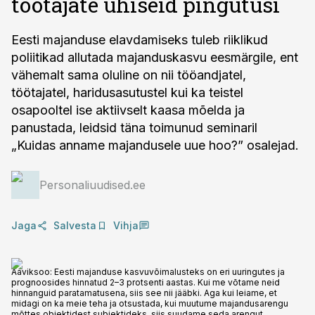
töötajate ühiseid pingutusi
Eesti majanduse elavdamiseks tuleb riiklikud
poliitikad allutada majanduskasvu eesmärgile, ent
vähemalt sama oluline on nii tööandjatel,
töötajatel, haridusasutustel kui ka teistel
osapooltel ise aktiivselt kaasa mõelda ja
panustada, leidsid täna toimunud seminaril
„Kuidas anname majandusele uue hoo?” osalejad.
Personaliuudised.ee
Jaga
Salvesta
Vihja
Aaviksoo: Eesti majanduse kasvuvõimalusteks on eri uuringutes ja
prognoosides hinnatud 2–3 protsenti aastas. Kui me võtame neid
hinnanguid paratamatusena, siis see nii jääbki. Aga kui leiame, et
midagi on ka meie teha ja otsustada, kui muutume majandusarengu
mõttes objektidest subjektideks, siis suudame seda arengut