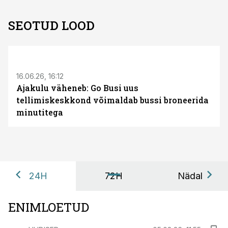
SEOTUD LOOD
ST
16.06.26, 16:12
Ajakulu väheneb: Go Busi uus
tellimiskeskkond võimaldab bussi broneerida
minutitega
24H
72H
Nädal
ENIMLOETUD