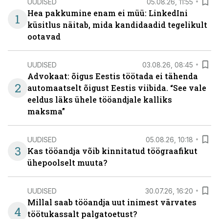
UUDISED
05.08.26, 11:55
Hea pakkumine enam ei müü: LinkedIni
1
küsitlus näitab, mida kandidaadid tegelikult
ootavad
UUDISED
03.08.26, 08:45
Advokaat: õigus Eestis töötada ei tähenda
2
automaatselt õigust Eestis viibida. “See vale
eeldus läks ühele tööandjale kalliks
maksma”
UUDISED
05.08.26, 10:18
3
Kas tööandja võib kinnitatud töögraafikut
ühepoolselt muuta?
UUDISED
30.07.26, 16:20
Millal saab tööandja uut inimest värvates
4
töötukassalt palgatoetust?