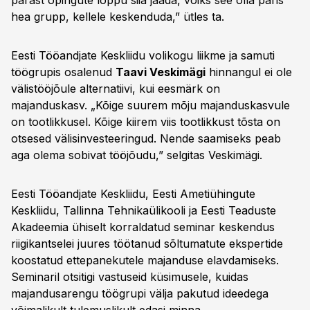
pärast õpingute lõppu siia jääda, võiks see olla päris
hea grupp, kellele keskenduda,” ütles ta.
Eesti Tööandjate Keskliidu volikogu liikme ja samuti
töögrupis osalenud
Taavi Veskimägi
hinnangul ei ole
välistööjõule alternatiivi, kui eesmärk on
majanduskasv. „Kõige suurem mõju majanduskasvule
on tootlikkusel. Kõige kiirem viis tootlikkust tõsta on
otsesed välisinvesteeringud. Nende saamiseks peab
aga olema sobivat tööjõudu,” selgitas Veskimägi.
Eesti Tööandjate Keskliidu, Eesti Ametiühingute
Keskliidu, Tallinna Tehnikaülikooli ja Eesti Teaduste
Akadeemia ühiselt korraldatud seminar keskendus
riigikantselei juures töötanud sõltumatute ekspertide
koostatud ettepanekutele majanduse elavdamiseks.
Seminaril otsitigi vastuseid küsimusele, kuidas
majandusarengu töögrupi välja pakutud ideedega