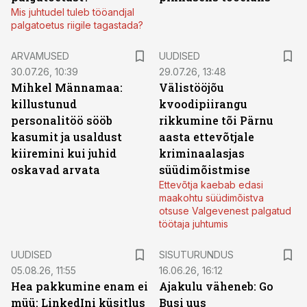
Mis juhtudel tuleb tööandjal
palgatoetus riigile tagastada?
ARVAMUSED
UUDISED
30.07.26, 10:39
29.07.26, 13:48
Mihkel Männamaa:
Välistööjõu
killustunud
kvoodipiirangu
personalitöö sööb
rikkumine tõi Pärnu
kasumit ja usaldust
aasta ettevõtjale
kiiremini kui juhid
kriminaalasjas
oskavad arvata
süüdimõistmise
Ettevõtja kaebab edasi
maakohtu süüdimõistva
otsuse Valgevenest palgatud
töötaja juhtumis
ST
UUDISED
SISUTURUNDUS
05.08.26, 11:55
16.06.26, 16:12
Hea pakkumine enam ei
Ajakulu väheneb: Go
müü: LinkedIni küsitlus
Busi uus