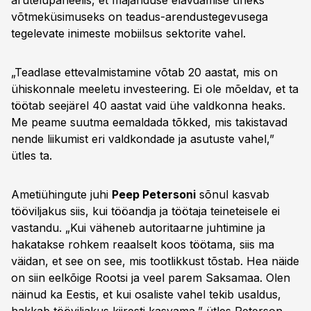
arutelupaneelis, et majanduse elavdamise üheks
võtmeküsimuseks on teadus-arendustegevusega
tegelevate inimeste mobiilsus sektorite vahel.
„Teadlase ettevalmistamine võtab 20 aastat, mis on
ühiskonnale meeletu investeering. Ei ole mõeldav, et ta
töötab seejärel 40 aastat vaid ühe valdkonna heaks.
Me peame suutma eemaldada tõkked, mis takistavad
nende liikumist eri valdkondade ja asutuste vahel,”
ütles ta.
Ametiühingute juhi
Peep Petersoni
sõnul kasvab
tööviljakus siis, kui tööandja ja töötaja teineteisele ei
vastandu. „Kui väheneb autoritaarne juhtimine ja
hakatakse rohkem reaalselt koos töötama, siis ma
väidan, et see on see, mis tootlikkust tõstab. Hea näide
on siin eelkõige Rootsi ja veel parem Saksamaa. Olen
näinud ka Eestis, et kui osaliste vahel tekib usaldus,