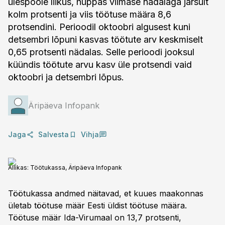
ülespoole liikus, hüppas viimase nädalaga järsult
kolm protsenti ja viis töötuse määra 8,6
protsendini. Perioodil oktoobri algusest kuni
detsembri lõpuni kasvas töötute arv keskmiselt
0,65 protsenti nädalas. Selle perioodi jooksul
küündis töötute arvu kasv üle protsendi vaid
oktoobri ja detsembri lõpus.
Äripäeva Infopank
Jaga
Salvesta
Vihja
Allikas: Töötukassa, Äripäeva Infopank
Töötukassa andmed näitavad, et kuues maakonnas
ületab töötuse määr Eesti üldist töötuse määra.
Töötuse määr Ida-Virumaal on 13,7 protsenti,