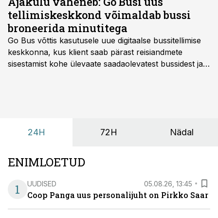
Ajakulu väheneb: Go Busi uus
tellimiskeskkond võimaldab bussi
broneerida minutitega
Go Bus võttis kasutusele uue digitaalse bussitellimise
keskkonna, kus klient saab pärast reisiandmete
sisestamist kohe ülevaate saadaolevatest bussidest ja
esialgsest hinnast. Nii saab transpordi planeerimisega
kiiresti edasi liikuda hinnapakkumist ootamata.
24H
72H
Nädal
ENIMLOETUD
UUDISED
05.08.26, 13:45
1
Coop Panga uus personalijuht on Pirkko Saar