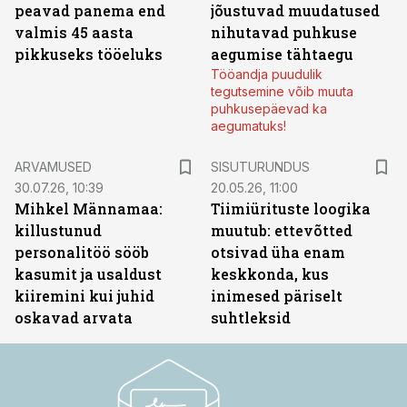
peavad panema end
jõustuvad muudatused
valmis 45 aasta
nihutavad puhkuse
pikkuseks tööeluks
aegumise tähtaegu
Tööandja puudulik
tegutsemine võib muuta
puhkusepäevad ka
aegumatuks!
ST
ARVAMUSED
SISUTURUNDUS
30.07.26, 10:39
20.05.26, 11:00
Mihkel Männamaa:
Tiimiürituste loogika
killustunud
muutub: ettevõtted
personalitöö sööb
otsivad üha enam
kasumit ja usaldust
keskkonda, kus
kiiremini kui juhid
inimesed päriselt
oskavad arvata
suhtleksid