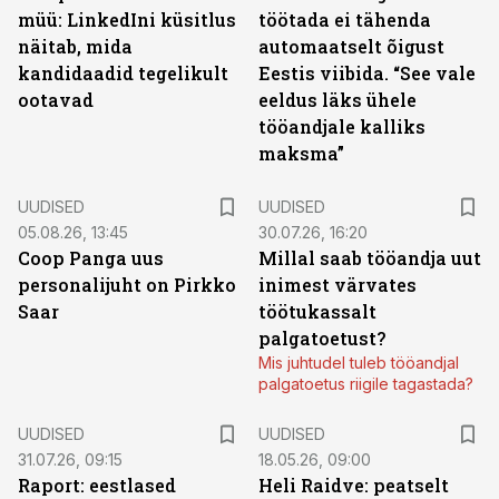
müü: LinkedIni küsitlus
töötada ei tähenda
näitab, mida
automaatselt õigust
kandidaadid tegelikult
Eestis viibida. “See vale
ootavad
eeldus läks ühele
tööandjale kalliks
maksma”
UUDISED
UUDISED
05.08.26, 13:45
30.07.26, 16:20
Coop Panga uus
Millal saab tööandja uut
personalijuht on Pirkko
inimest värvates
Saar
töötukassalt
palgatoetust?
Mis juhtudel tuleb tööandjal
palgatoetus riigile tagastada?
UUDISED
UUDISED
31.07.26, 09:15
18.05.26, 09:00
Raport: eestlased
Heli Raidve: peatselt