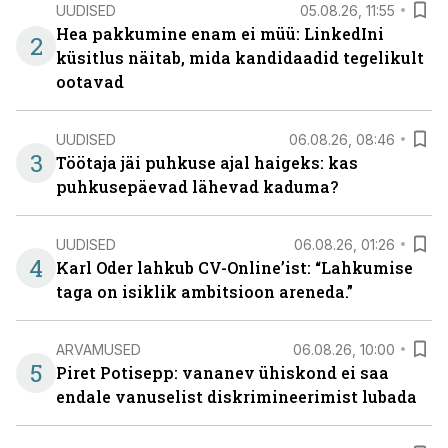
UUDISED
05.08.26, 11:55
Hea pakkumine enam ei müü: LinkedIni
2
küsitlus näitab, mida kandidaadid tegelikult
ootavad
UUDISED
06.08.26, 08:46
3
Töötaja jäi puhkuse ajal haigeks: kas
puhkusepäevad lähevad kaduma?
UUDISED
06.08.26, 01:26
4
Karl Oder lahkub CV-Online’ist: “Lahkumise
taga on isiklik ambitsioon areneda.”
ARVAMUSED
06.08.26, 10:00
5
Piret Potisepp: vananev ühiskond ei saa
endale vanuselist diskrimineerimist lubada