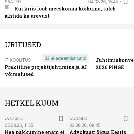
SAATED
04.08.26, 15:45
Kui kriis lööb meeskonna kõikuma, tuleb
juhtida ka ärevust
ÜRITUSED
32 akadeemilist tundi
Juhtimiskonve
IT KOOLITUS
Praktiline projektijuhtimine ja AI
2026 PINGE
võimalused
HETKEL KUUM
UUDISED
UUDISED
05.08.26, 11:55
03.08.26, 08:45
Hea pakkumine enam ei
Advokaat: õigus Eestis