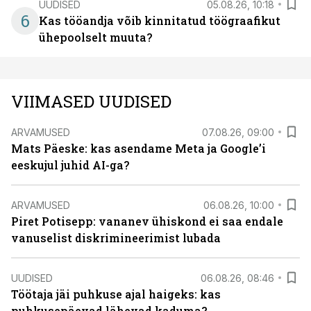
UUDISED
05.08.26, 10:18
6
Kas tööandja võib kinnitatud töögraafikut
ühepoolselt muuta?
VIIMASED UUDISED
ARVAMUSED
07.08.26, 09:00
Mats Päeske: kas asendame Meta ja Google’i
eeskujul juhid AI-ga?
ARVAMUSED
06.08.26, 10:00
Piret Potisepp: vananev ühiskond ei saa endale
vanuselist diskrimineerimist lubada
UUDISED
06.08.26, 08:46
Töötaja jäi puhkuse ajal haigeks: kas
puhkusepäevad lähevad kaduma?