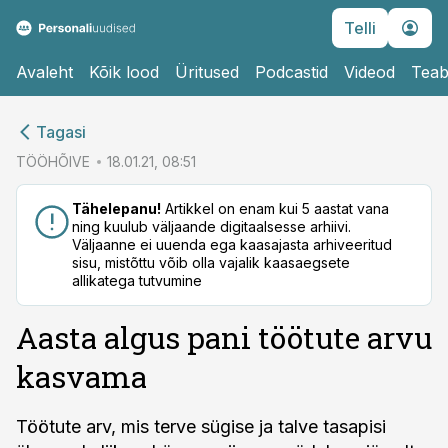
Telli
Avaleht
Kõik lood
Üritused
Podcastid
Videod
Teab
cebook
Tagasi
Twitter)
TÖÖHÕIVE
18.01.21, 08:51
kedIn
Tähelepanu!
Artikkel on enam kui 5 aastat vana
ning kuulub väljaande digitaalsesse arhiivi.
ail
Väljaanne ei uuenda ega kaasajasta arhiveeritud
sisu, mistõttu võib olla vajalik kaasaegsete
k
allikatega tutvumine
Aasta algus pani töötute arvu
kasvama
Töötute arv, mis terve sügise ja talve tasapisi