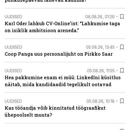
UUDISED
06.08.26, 01:26
Karl Oder lahkub CV-Online’ist: “Lahkumise taga
on isiklik ambitsioon areneda.”
UUDISED
05.08.26, 13:45
Coop Panga uus personalijuht on Pirkko Saar
UUDISED
05.08.26, 11:55
Hea pakkumine enam ei müü: LinkedIni küsitlus
näitab, mida kandidaadid tegelikult ootavad
UUDISED
05.08.26, 10:18
Kas tööandja võib kinnitatud töögraafikut
ühepoolselt muuta?