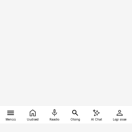
Menüü
Uudised
Raadio
Otsing
AI Chat
Logi sisse