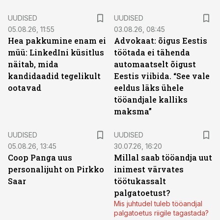
UUDISED
UUDISED
05.08.26, 11:55
03.08.26, 08:45
Hea pakkumine enam ei
Advokaat: õigus Eestis
müü: LinkedIni küsitlus
töötada ei tähenda
näitab, mida
automaatselt õigust
kandidaadid tegelikult
Eestis viibida. “See vale
ootavad
eeldus läks ühele
tööandjale kalliks
maksma”
UUDISED
UUDISED
05.08.26, 13:45
30.07.26, 16:20
Coop Panga uus
Millal saab tööandja uut
personalijuht on Pirkko
inimest värvates
Saar
töötukassalt
palgatoetust?
Mis juhtudel tuleb tööandjal
palgatoetus riigile tagastada?