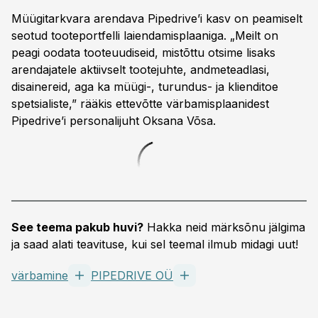
Müügitarkvara arendava Pipedrive’i kasv on peamiselt
seotud tooteportfelli laiendamisplaaniga. „Meilt on
peagi oodata tooteuudiseid, mistõttu otsime lisaks
arendajatele aktiivselt tootejuhte, andmeteadlasi,
disainereid, aga ka müügi-, turundus- ja klienditoe
spetsialiste,” rääkis ettevõtte värbamisplaanidest
Pipedrive’i personalijuht Oksana Võsa.
See teema pakub huvi?
Hakka neid märksõnu jälgima
ja saad alati teavituse, kui sel teemal ilmub midagi uut!
värbamine
PIPEDRIVE OÜ