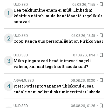
UUDISED
05.08.26, 11:55
Hea pakkumine enam ei müü: LinkedIni
1
küsitlus näitab, mida kandidaadid tegelikult
ootavad
UUDISED
05.08.26, 13:45
2
Coop Panga uus personalijuht on Pirkko Saar
UUDISED
07.08.26, 11:14
3
Miks pingutavad head inimesed sageli
vähem, kui nad tegelikult suudaksid?
ARVAMUSED
06.08.26, 10:00
4
Piret Potisepp: vananev ühiskond ei saa
endale vanuselist diskrimineerimist lubada
UUDISED
06.08.26, 01:26