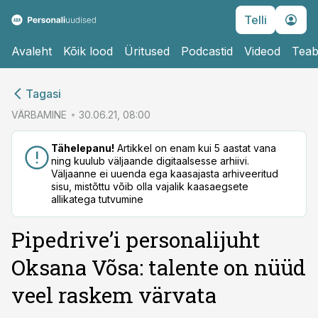
Telli
Avaleht
Kõik lood
Üritused
Podcastid
Videod
Teab
cebook
Tagasi
Twitter)
VÄRBAMINE
30.06.21, 08:00
kedIn
Tähelepanu!
Artikkel on enam kui 5 aastat vana
ning kuulub väljaande digitaalsesse arhiivi.
ail
Väljaanne ei uuenda ega kaasajasta arhiveeritud
sisu, mistõttu võib olla vajalik kaasaegsete
k
allikatega tutvumine
Pipedrive’i personalijuht
Oksana Võsa: talente on nüüd
veel raskem värvata