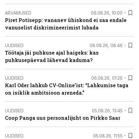
ARVAMUSED
06.08.26, 10:00
Piret Potisepp: vananev ühiskond ei saa endale
vanuselist diskrimineerimist lubada
UUDISED
06.08.26, 08:46
Töötaja jäi puhkuse ajal haigeks: kas
puhkusepäevad lähevad kaduma?
UUDISED
06.08.26, 01:26
Karl Oder lahkub CV-Online’ist: “Lahkumise taga
on isiklik ambitsioon areneda.”
UUDISED
05.08.26, 13:45
Coop Panga uus personalijuht on Pirkko Saar
UUDISED
05.08.26, 11:55