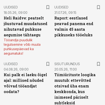
UUDISED
UUDISED
18.05.26, 09:00
31.07.26, 09:15
Heli Raidve: peatselt
Raport: eestlased
jõustuvad muudatused
peavad panema end
nihutavad puhkuse
valmis 45 aasta
aegumise tähtaegu
pikkuseks tööeluks
Tööandja puudulik
tegutsemine võib muuta
puhkusepäevad ka
aegumatuks!
ST
UUDISED
SISUTURUNDUS
04.08.26, 09:00
20.05.26, 11:00
Kui palk ei laeku õigel
Tiimiürituste loogika
ajal: millised nõuded
muutub: ettevõtted
võivad tööandjat
otsivad üha enam
oodata?
keskkonda, kus
inimesed päriselt
suhtleksid