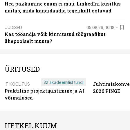
Hea pakkumine enam ei müü: LinkedIni küsitlus
näitab, mida kandidaadid tegelikult ootavad
UUDISED
05.08.26, 10:18
Kas tööandja võib kinnitatud töögraafikut
ühepoolselt muuta?
ÜRITUSED
32 akadeemilist tundi
Juhtimiskonve
IT KOOLITUS
Praktiline projektijuhtimine ja AI
2026 PINGE
võimalused
HETKEL KUUM