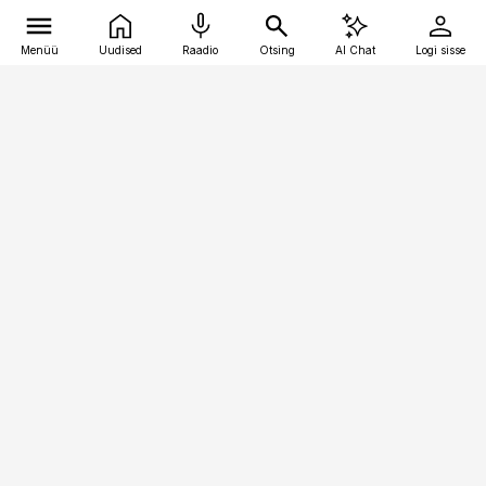
Menüü
Uudised
Raadio
Otsing
AI Chat
Logi sisse
Vana-Lõuna 39/1, 19094 Tallinn
(+372) 667 0111
personaliuudised@personaliuudised.ee
Telli
Reklaam
Firmast
Sisu kasutamisõigused
Ajakirjaniku
eetikakoodeks
Üldtingimused
Privaatsustingimused
Küpsiste poliitika
KKK
Eesti Meediaettevõtete
Eelistuste haldamine