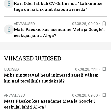
5
Karl Oder lahkub CV-Online’ist: “Lahkumise
taga on isiklik ambitsioon areneda.”
ARVAMUSED
07.08.26, 09:00
6
Mats Päeske: kas asendame Meta ja Google’i
eeskujul juhid AI-ga?
VIIMASED UUDISED
UUDISED
07.08.26, 11:14
Miks pingutavad head inimesed sageli vähem,
kui nad tegelikult suudaksid?
ARVAMUSED
07.08.26, 09:00
Mats Päeske: kas asendame Meta ja Google’i
eeskujul juhid AI-ga?