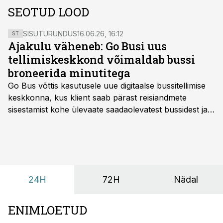
SEOTUD LOOD
SISUTURUNDUS
16.06.26, 16:12
ST
Ajakulu väheneb: Go Busi uus
tellimiskeskkond võimaldab bussi
broneerida minutitega
Go Bus võttis kasutusele uue digitaalse bussitellimise
keskkonna, kus klient saab pärast reisiandmete
sisestamist kohe ülevaate saadaolevatest bussidest ja
esialgsest hinnast. Nii saab transpordi planeerimisega
kiiresti edasi liikuda hinnapakkumist ootamata.
24H
72H
Nädal
ENIMLOETUD