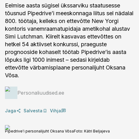
Eelmise aasta sügisel ükssarviku staatusesse
tõusnud Pipedrive’i meeskonnaga liitus sel nädalal
800. töötaja, kelleks on ettevõtte New Yorgi
kontoris vanemraamatupidaja ametikohal alustav
Simi Lutchman. Kiirelt kasvavas ettevõttes on
hetkel 54 aktiivset konkurssi, praeguste
prognooside kohaselt töötab Pipedrive’is aasta
lõpuks ligi 1000 inimest – sedasi kirjeldab
ettevõtte värbamisplaane personalijuht Oksana
Võsa.
Personaliuudised.ee
Jaga
Salvesta
Vihja
Pipedrive'i personalijuht Oksana Võsa
Foto:
Kätri Beljajeva