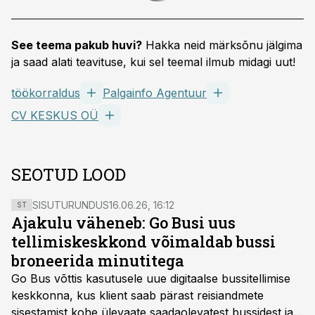
See teema pakub huvi?
Hakka neid märksõnu jälgima
ja saad alati teavituse, kui sel teemal ilmub midagi uut!
töökorraldus
Palgainfo Agentuur
CV KESKUS OÜ
SEOTUD LOOD
SISUTURUNDUS
16.06.26, 16:12
ST
Ajakulu väheneb: Go Busi uus
tellimiskeskkond võimaldab bussi
broneerida minutitega
Go Bus võttis kasutusele uue digitaalse bussitellimise
keskkonna, kus klient saab pärast reisiandmete
sisestamist kohe ülevaate saadaolevatest bussidest ja