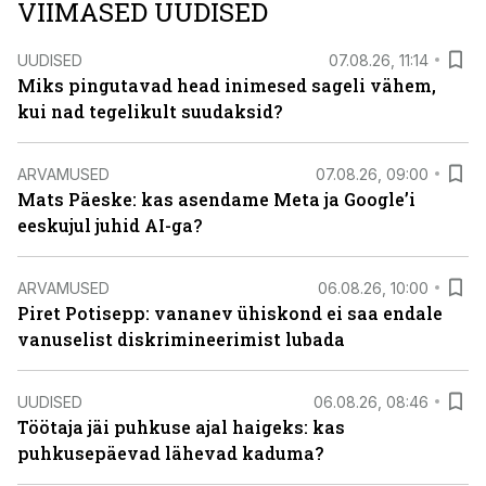
VIIMASED UUDISED
UUDISED
07.08.26, 11:14
Miks pingutavad head inimesed sageli vähem,
kui nad tegelikult suudaksid?
ARVAMUSED
07.08.26, 09:00
Mats Päeske: kas asendame Meta ja Google’i
eeskujul juhid AI-ga?
ARVAMUSED
06.08.26, 10:00
Piret Potisepp: vananev ühiskond ei saa endale
vanuselist diskrimineerimist lubada
UUDISED
06.08.26, 08:46
Töötaja jäi puhkuse ajal haigeks: kas
puhkusepäevad lähevad kaduma?