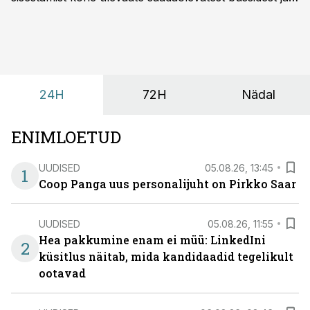
esialgsest hinnast. Nii saab transpordi planeerimisega
kiiresti edasi liikuda hinnapakkumist ootamata.
24H
72H
Nädal
ENIMLOETUD
UUDISED
05.08.26, 13:45
1
Coop Panga uus personalijuht on Pirkko Saar
UUDISED
05.08.26, 11:55
Hea pakkumine enam ei müü: LinkedIni
2
küsitlus näitab, mida kandidaadid tegelikult
ootavad