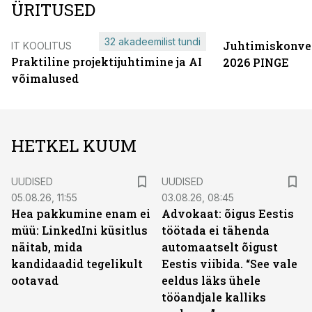
ÜRITUSED
32 akadeemilist tundi
Juhtimiskonve
IT KOOLITUS
Praktiline projektijuhtimine ja AI
2026 PINGE
võimalused
HETKEL KUUM
UUDISED
UUDISED
05.08.26, 11:55
03.08.26, 08:45
Hea pakkumine enam ei
Advokaat: õigus Eestis
müü: LinkedIni küsitlus
töötada ei tähenda
näitab, mida
automaatselt õigust
kandidaadid tegelikult
Eestis viibida. “See vale
ootavad
eeldus läks ühele
tööandjale kalliks