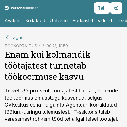
Telli
Avaleht
Kõik lood
Üritused
Podcastid
Videod
Teab
cebook
Tagasi
Twitter)
TÖÖKORRALDUS
21.09.21, 10:59
Enam kui kolmandik
kedIn
töötajatest tunnetab
ail
töökoormuse kasvu
k
Tervelt 35 protsenti töötajatest hindab, et nende
töökoormus on aastaga kasvanud, selgus
CVKeskus.ee ja Palgainfo Agentuuri korraldatud
tööturu-uuringu tulemustest. IT-sektoris tuleb
varasemast rohkem tööd teha igal teisel töötajal.