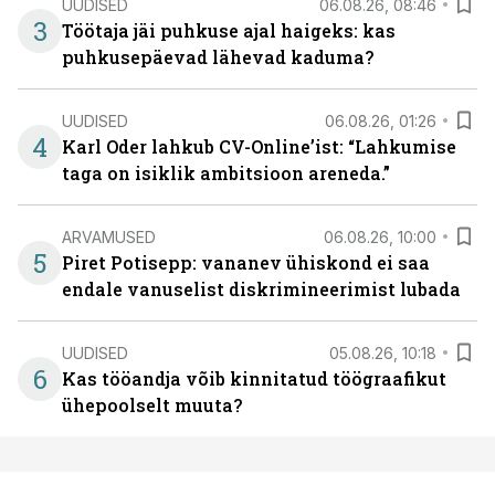
UUDISED
06.08.26, 08:46
3
Töötaja jäi puhkuse ajal haigeks: kas
puhkusepäevad lähevad kaduma?
UUDISED
06.08.26, 01:26
4
Karl Oder lahkub CV-Online’ist: “Lahkumise
taga on isiklik ambitsioon areneda.”
ARVAMUSED
06.08.26, 10:00
5
Piret Potisepp: vananev ühiskond ei saa
endale vanuselist diskrimineerimist lubada
UUDISED
05.08.26, 10:18
6
Kas tööandja võib kinnitatud töögraafikut
ühepoolselt muuta?