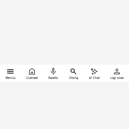
Menüü
Uudised
Raadio
Otsing
AI Chat
Logi sisse
Vana-Lõuna 39/1, 19094 Tallinn
(+372) 667 0111
personaliuudised@personaliuudised.ee