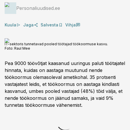
Personaliuudised.ee
Kuula
Jaga
Salvesta
Vihja
IT-sektoris tunnetavad pooled töötajad töökoormuse kasvu.
Foto:
Raul Mee
Pea 9000 töövõtjat kaasanud uuringus paluti töötajatel
hinnata, kuidas on aastaga muutunud nende
töökoormus olemasoleval ametikohal. 35 protsenti
vastajatest leidis, et töökoormus on aastaga kindlasti
kasvanud, umbes pooled vastajad (48%) tõid välja, et
nende töökoormus on jäänud samaks, ja vaid 9%
tunnetas töökoormuse vähenemist.