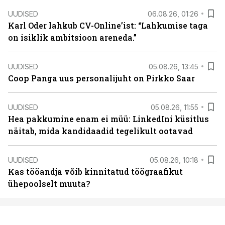
UUDISED
06.08.26, 01:26
Karl Oder lahkub CV-Online’ist: “Lahkumise taga
on isiklik ambitsioon areneda.”
UUDISED
05.08.26, 13:45
Coop Panga uus personalijuht on Pirkko Saar
UUDISED
05.08.26, 11:55
Hea pakkumine enam ei müü: LinkedIni küsitlus
näitab, mida kandidaadid tegelikult ootavad
UUDISED
05.08.26, 10:18
Kas tööandja võib kinnitatud töögraafikut
ühepoolselt muuta?