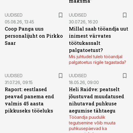
maksma”
UUDISED
UUDISED
05.08.26, 13:45
30.07.26, 16:20
Coop Panga uus
Millal saab tööandja uut
personalijuht on Pirkko
inimest värvates
Saar
töötukassalt
palgatoetust?
Mis juhtudel tuleb tööandjal
palgatoetus riigile tagastada?
UUDISED
UUDISED
31.07.26, 09:15
18.05.26, 09:00
Raport: eestlased
Heli Raidve: peatselt
peavad panema end
jõustuvad muudatused
valmis 45 aasta
nihutavad puhkuse
pikkuseks tööeluks
aegumise tähtaegu
Tööandja puudulik
tegutsemine võib muuta
puhkusepäevad ka