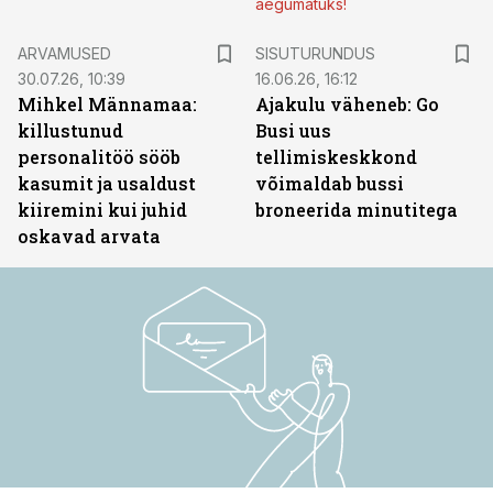
aegumatuks!
ST
ARVAMUSED
SISUTURUNDUS
30.07.26, 10:39
16.06.26, 16:12
Mihkel Männamaa:
Ajakulu väheneb: Go
killustunud
Busi uus
personalitöö sööb
tellimiskeskkond
kasumit ja usaldust
võimaldab bussi
kiiremini kui juhid
broneerida minutitega
oskavad arvata