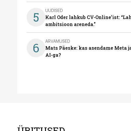
UUDISED
5
Karl Oder lahkub CV-Online’ist: “La
ambitsioon areneda.”
ARVAMUSED
6
Mats Päeske: kas asendame Meta ja 
AI-ga?
ÜRITUSED