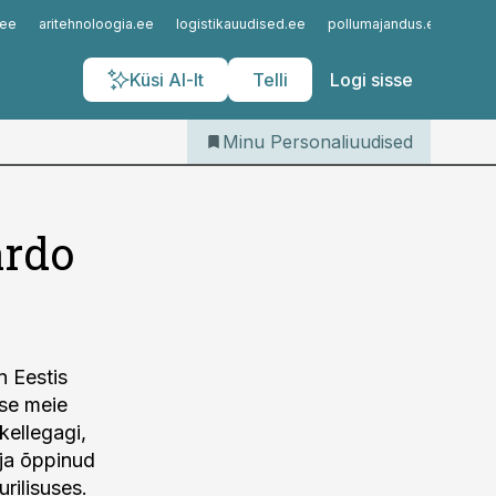
Iseteenindus
.ee
aritehnoloogia.ee
logistikauudised.ee
pollumajandus.ee
kinn
Telli Personaliuudised
Küsi AI-lt
Telli
Logi sisse
Minu Personaliuudised
ardo
n Eestis
sse meie
kellegagi,
 ja õppinud
urilisuses.