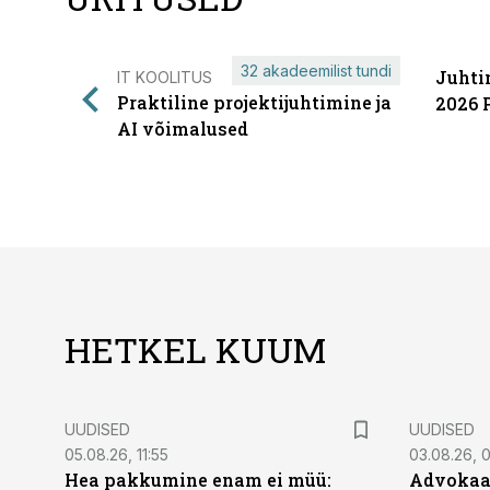
32 akadeemilist tundi
Juhti
IT KOOLITUS
Praktiline projektijuhtimine ja
2026 
AI võimalused
HETKEL KUUM
UUDISED
UUDISED
05.08.26, 11:55
03.08.26, 
Hea pakkumine enam ei müü:
Advokaat