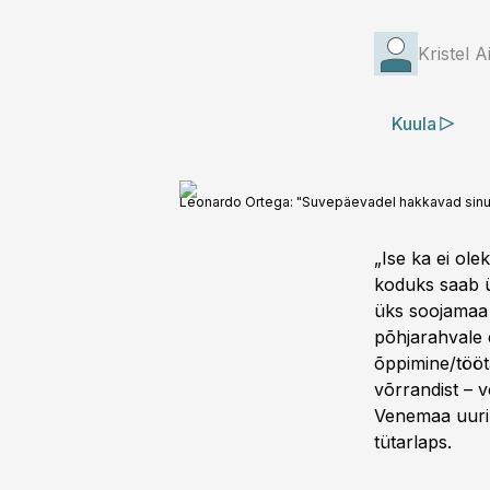
Kristel A
Kuula
Leonardo Ortega: "Suvepäevadel hakkavad sinuga
„Ise ka ei ol
koduks saab ü
üks soojamaa 
põhjarahvale 
õppimine/tööt
võrrandist – 
Venemaa uurin
tütarlaps.