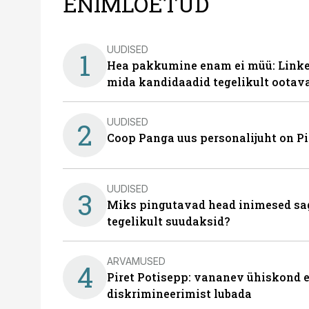
ENIMLOETUD
UUDISED
1
Hea pakkumine enam ei müü: Linked
mida kandidaadid tegelikult ootav
UUDISED
2
Coop Panga uus personalijuht on P
UUDISED
3
Miks pingutavad head inimesed sag
tegelikult suudaksid?
ARVAMUSED
4
Piret Potisepp: vananev ühiskond e
diskrimineerimist lubada