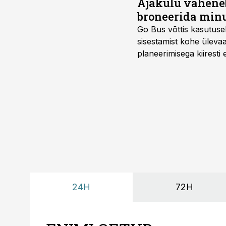
Ajakulu väheneb
broneerida minu
Go Bus võttis kasutusel
sisestamist kohe ülevaa
planeerimisega kiiresti
24H
72H