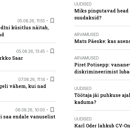
UUDISED
Miks pingutavad head i
suudaksid?
05.08.26, 11:55
Ini küsitlus näitab,
ad
ARVAMUSED
Mats Päeske: kas asend
05.08.26, 13:45
irkko Saar
ARVAMUSED
Piret Potisepp: vanane
diskrimineerimist lub
07.08.26, 11:14
eli vähem, kui nad
UUDISED
Töötaja jäi puhkuse aj
kaduma?
06.08.26, 10:00
i saa endale vanuselist
UUDISED
Karl Oder lahkub CV-Onl