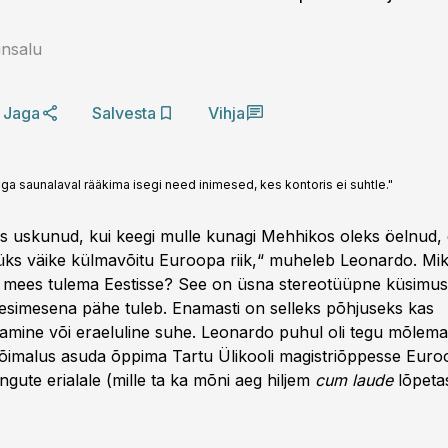
insalu
Jaga
Salvesta
Vihja
 saunalaval rääkima isegi need inimesed, kes kontoris ei suhtle."
eks uskunud, kui keegi mulle kunagi Mehhikos oleks öelnud,
ks väike külmavõitu Euroopa riik,“ muheleb Leonardo. Mi
mees tulema Eestisse? See on üsna stereotüüpne küsimus, 
esimesena pähe tuleb. Enamasti on selleks põhjuseks kas
amine või eraeluline suhe. Leonardo puhul oli tegu mõlem
võimalus asuda õppima Tartu Ülikooli magistriõppesse Euroo
gute erialale (mille ta ka mõni aeg hiljem
cum laude
lõpetas