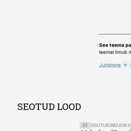
See teema pa
teemal ilmub m
Juhtimine
SEOTUD LOOD
ST
SISUTURUNDUS
16.0