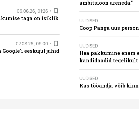
ambitsioon areneda.”
06.08.26, 01:26
hkumise taga on isiklik
UUDISED
Coop Panga uus persona
07.08.26, 09:00
UUDISED
Google’i eeskujul juhid
Hea pakkumine enam ei
kandidaadid tegelikult
UUDISED
Kas tööandja võib kinn