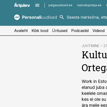
palgauudised.ee
raamatupidaja.ee
kaubandus.ee
imelineajalugu.ee
kinnisvarauudised.ee
imelineteadus.ee
Avaleht
Kõik lood
Üritused
Podcastid
Videod
cebook
JUHTIMINE
27
Kultu
Twitter)
kedIn
Orteg
ail
k
Work in Esto
elanud juba 
keelele omas
kes ei ole s
ära meile ees