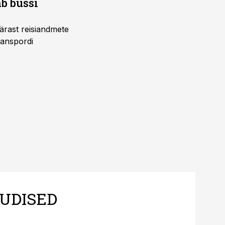
b bussi
pärast reisiandmete
ranspordi
UDISED