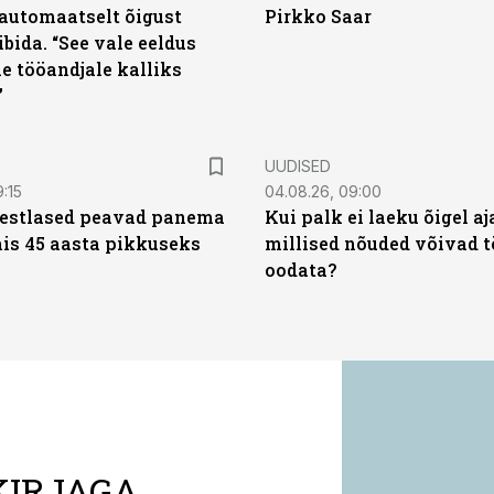
automaatselt õigust
Pirkko Saar
ibida. “See vale eeldus
e tööandjale kalliks
”
UUDISED
9:15
04.08.26, 09:00
eestlased peavad panema
Kui palk ei laeku õigel aja
is 45 aasta pikkuseks
millised nõuded võivad t
oodata?
KIRJAGA