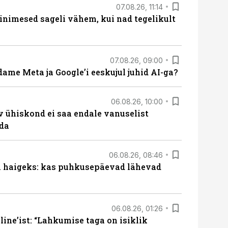
07.08.26, 11:14
nimesed sageli vähem, kui nad tegelikult
07.08.26, 09:00
ame Meta ja Google’i eeskujul juhid AI-ga?
06.08.26, 10:00
v ühiskond ei saa endale vanuselist
ada
06.08.26, 08:46
al haigeks: kas puhkusepäevad lähevad
06.08.26, 01:26
ine’ist: “Lahkumise taga on isiklik