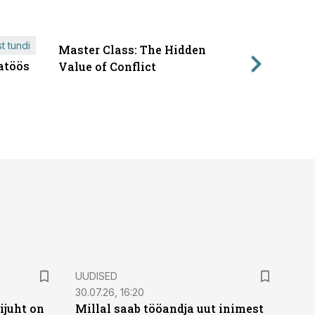
t tundi
Master Class: The Hidden
ÄRIPÄEVA 
atöös
Läbirääk
Value of Conflict
UUDISED
30.07.26, 16:20
ijuht on
Millal saab tööandja uut inimest