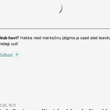
kub huvi?
Hakka neid märksõnu jälgima ja saad alati teavitu
idagi uut!
Kultuur
6.26, 16:12