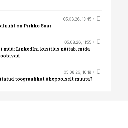
05.08.26, 13:45
lijuht on Pirkko Saar
05.08.26, 11:55
 müü: LinkedIni küsitlus näitab, mida
 ootavad
05.08.26, 10:18
itatud töögraafikut ühepoolselt muuta?