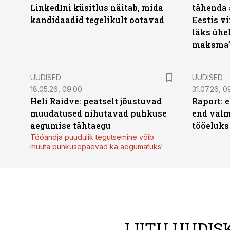
LinkedIni küsitlus näitab, mida
tähenda 
kandidaadid tegelikult ootavad
Eestis vi
läks ühel
maksma
UUDISED
UUDISED
18.05.26, 09:00
31.07.26, 0
Heli Raidve: peatselt jõustuvad
Raport: 
muudatused nihutavad puhkuse
end valm
aegumise tähtaegu
tööeluks
Tööandja puudulik tegutsemine võib
muuta puhkusepäevad ka aegumatuks!
LIITU UUDIS