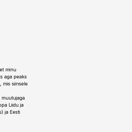
 et minu
ks aga peaks
mis siinsele
a muutujaga
pa Liidu ja
) ja Eesti