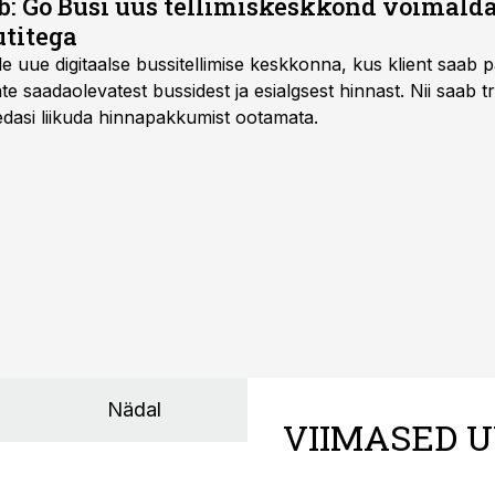
: Go Busi uus tellimiskeskkond võimalda
titega
e uue digitaalse bussitellimise keskkonna, kus klient saab 
te saadaolevatest bussidest ja esialgsest hinnast. Nii saab t
 edasi liikuda hinnapakkumist ootamata.
Nädal
VIIMASED U