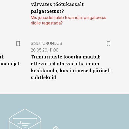
värvates töötukassalt
palgatoetust?
Mis juhtudel tuleb tööandjal palgatoetus
riigile tagastada?
ST
SISUTURUNDUS
20.05.26, 11:00
l:
Tiimiürituste loogika muutub:
ööandjat
ettevõtted otsivad üha enam
keskkonda, kus inimesed päriselt
suhtleksid