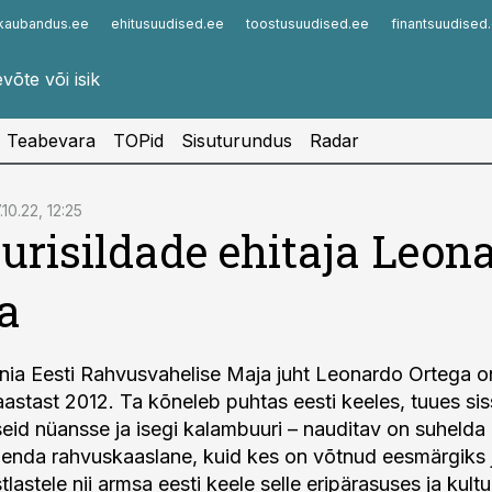
kaubandus.ee
ehitusuudised.ee
toostusuudised.ee
finantsuudised
Infopank
Radar
Teabevara
TOPid
Sisuturundus
Radar
.10.22, 12:25
urisildade ehitaja Leon
a
nia Eesti Rahvusvahelise Maja juht Leonardo Ortega o
aastast 2012. Ta kõneleb puhtas eesti keeles, tuues si
eid nüansse ja isegi kalambuuri – nauditav on suhelda 
u enda rahvuskaaslane, kuid kes on võtnud eesmärgiks
tlastele nii armsa eesti keele selle eripärasuses ja kultu