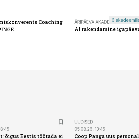
6 akadeemilis
miskonverents Coaching
ÄRIPÄEVA AKADEEMIA
AI rakendamine igapäev
PINGE
UUDISED
08:45
05.08.26, 13:45
: õigus Eestis töötada ei
Coop Panga uus personal