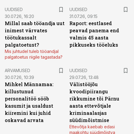
UUDISED
UUDISED
30.07.26, 16:20
31.07.26, 09:15
Millal saab tööandja uut
Raport: eestlased
inimest värvates
peavad panema end
töötukassalt
valmis 45 aasta
palgatoetust?
pikkuseks tööeluks
Mis juhtudel tuleb tööandjal
palgatoetus riigile tagastada?
ARVAMUSED
UUDISED
30.07.26, 10:39
29.07.26, 13:48
Mihkel Männamaa:
Välistööjõu
killustunud
kvoodipiirangu
personalitöö sööb
rikkumine tõi Pärnu
kasumit ja usaldust
aasta ettevõtjale
kiiremini kui juhid
kriminaalasjas
oskavad arvata
süüdimõistmise
Ettevõtja kaebab edasi
maakohtu süüdimõistva