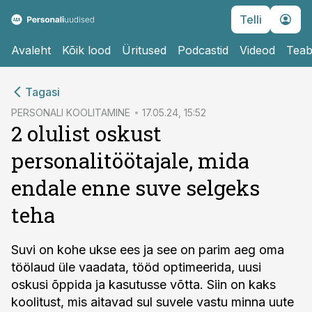
Telli
Avaleht
Kõik lood
Üritused
Podcastid
Videod
Teab
cebook
cebook
Tagasi
Twitter)
Twitter)
PERSONALI KOOLITAMINE
17.05.24, 15:52
2 olulist oskust
kedIn
kedIn
personalitöötajale, mida
ail
ail
endale enne suve selgeks
k
k
teha
Suvi on kohe ukse ees ja see on parim aeg oma
töölaud üle vaadata, tööd optimeerida, uusi
oskusi õppida ja kasutusse võtta. Siin on kaks
koolitust, mis aitavad sul suvele vastu minna uute