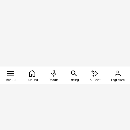
Menüü
Uudised
Raadio
Otsing
AI Chat
Logi sisse
Vana-Lõuna 39/1, 19094 Tallinn
(+372) 667 0111
personaliuudised@personaliuudised.ee