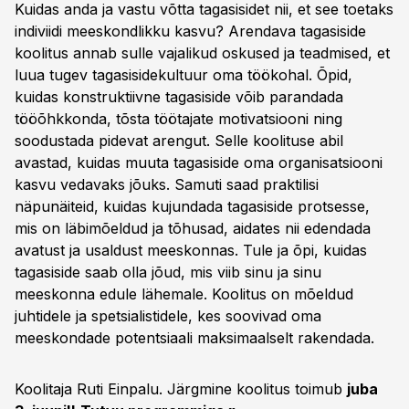
Kuidas anda ja vastu võtta tagasisidet nii, et see toetaks
indiviidi meeskondlikku kasvu? Arendava tagasiside
koolitus annab sulle vajalikud oskused ja teadmised, et
luua tugev tagasisidekultuur oma töökohal. Õpid,
kuidas konstruktiivne tagasiside võib parandada
tööõhkkonda, tõsta töötajate motivatsiooni ning
soodustada pidevat arengut. Selle koolituse abil
avastad, kuidas muuta tagasiside oma organisatsiooni
kasvu vedavaks jõuks. Samuti saad praktilisi
näpunäiteid, kuidas kujundada tagasiside protsesse,
mis on läbimõeldud ja tõhusad, aidates nii edendada
avatust ja usaldust meeskonnas. Tule ja õpi, kuidas
tagasiside saab olla jõud, mis viib sinu ja sinu
meeskonna edule lähemale. Koolitus on mõeldud
juhtidele ja spetsialistidele, kes soovivad oma
meeskondade potentsiaali maksimaalselt rakendada.
Koolitaja Ruti Einpalu. Järgmine koolitus toimub
juba