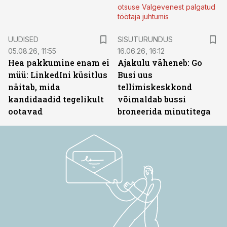
otsuse Valgevenest palgatud
töötaja juhtumis
ST
UUDISED
SISUTURUNDUS
05.08.26, 11:55
16.06.26, 16:12
Hea pakkumine enam ei
Ajakulu väheneb: Go
müü: LinkedIni küsitlus
Busi uus
näitab, mida
tellimiskeskkond
kandidaadid tegelikult
võimaldab bussi
ootavad
broneerida minutitega