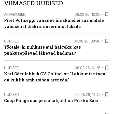
VIIMASED UUDISED
ARVAMUSED
06.08.26, 10:00
Piret Potisepp: vananev ühiskond ei saa endale
vanuselist diskrimineerimist lubada
UUDISED
06.08.26, 08:46
Töötaja jäi puhkuse ajal haigeks: kas
puhkusepäevad lähevad kaduma?
UUDISED
06.08.26, 01:26
Karl Oder lahkub CV-Online’ist: “Lahkumise taga
on isiklik ambitsioon areneda.”
UUDISED
05.08.26, 13:45
Coop Panga uus personalijuht on Pirkko Saar