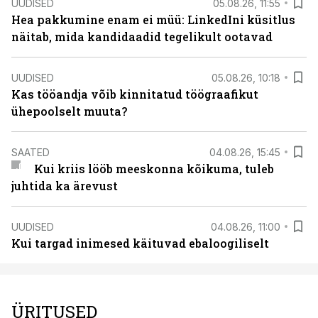
UUDISED
05.08.26, 11:55
Hea pakkumine enam ei müü: LinkedIni küsitlus
näitab, mida kandidaadid tegelikult ootavad
UUDISED
05.08.26, 10:18
Kas tööandja võib kinnitatud töögraafikut
ühepoolselt muuta?
SAATED
04.08.26, 15:45
Kui kriis lööb meeskonna kõikuma, tuleb
juhtida ka ärevust
UUDISED
04.08.26, 11:00
Kui targad inimesed käituvad ebaloogiliselt
ÜRITUSED