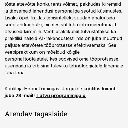
tõsta ettevõtte konkurentsivõimet, pakkudes kiiremaid
ja täpsemaid lahendusi personaliga seotud küsimustes.
Lisaks õpid, kuidas tehisintellekt suudab analüüsida
suuri andmehulki, aidates sul teha informeeritumaid
otsuseid kiiremini. Veebipraktikumil tutvustatakse ka
praktilisi näiteid AI-rakendustest, mis on juba muutnud
paljude ettevõtete tööprotsesse efektiivsemaks. See
veebipraktikum on mõeldud kõigile
personalitöötajatele, kes soovivad oma tööprotsesse
uuendada ja viib sind tuleviku tehnoloogiatele lähemale
juba täna.
Koolitaja Hanni Tomingas. Järgmine koolitus toimub
juba 29. mail!
Tutvu programmiga »
Arendav tagasiside