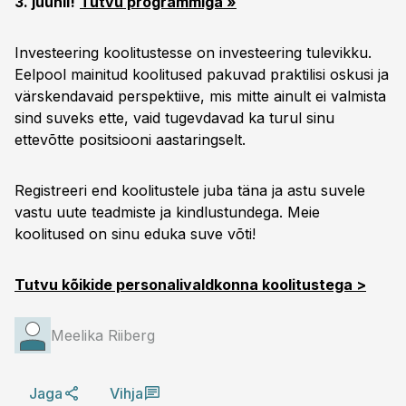
3. juunil!
Tutvu programmiga »
Investeering koolitustesse on investeering tulevikku.
Eelpool mainitud koolitused pakuvad praktilisi oskusi ja
värskendavaid perspektiive, mis mitte ainult ei valmista
sind suveks ette, vaid tugevdavad ka turul sinu
ettevõtte positsiooni aastaringselt.
Registreeri end koolitustele juba täna ja astu suvele
vastu uute teadmiste ja kindlustundega. Meie
koolitused on sinu eduka suve võti!
Tutvu kõikide personalivaldkonna koolitustega >
Meelika Riiberg
Jaga
Vihja