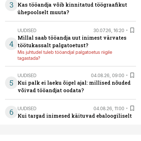
3
Kas tööandja võib kinnitatud töögraafikut
ühepoolselt muuta?
UUDISED
30.07.26, 16:20
Millal saab tööandja uut inimest värvates
4
töötukassalt palgatoetust?
Mis juhtudel tuleb tööandjal palgatoetus riigile
tagastada?
UUDISED
04.08.26, 09:00
5
Kui palk ei laeku õigel ajal: millised nõuded
võivad tööandjat oodata?
UUDISED
04.08.26, 11:00
6
Kui targad inimesed käituvad ebaloogiliselt