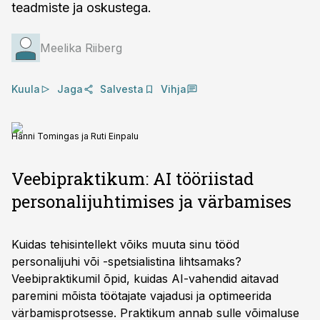
teadmiste ja oskustega.
Meelika Riiberg
Kuula
Jaga
Salvesta
Vihja
Hanni Tomingas ja Ruti Einpalu
Veebipraktikum: AI tööriistad
personalijuhtimises ja värbamises
Kuidas tehisintellekt võiks muuta sinu tööd
personalijuhi või -spetsialistina lihtsamaks?
Veebipraktikumil õpid, kuidas AI-vahendid aitavad
paremini mõista töötajate vajadusi ja optimeerida
värbamisprotsesse. Praktikum annab sulle võimaluse