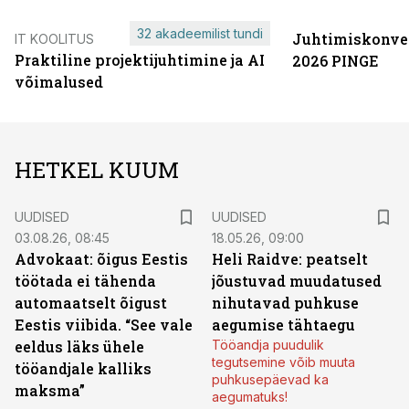
32 akadeemilist tundi
Juhtimiskonve
IT KOOLITUS
Praktiline projektijuhtimine ja AI
2026 PINGE
võimalused
HETKEL KUUM
UUDISED
UUDISED
03.08.26, 08:45
18.05.26, 09:00
Advokaat: õigus Eestis
Heli Raidve: peatselt
töötada ei tähenda
jõustuvad muudatused
automaatselt õigust
nihutavad puhkuse
Eestis viibida. “See vale
aegumise tähtaegu
eeldus läks ühele
Tööandja puudulik
tegutsemine võib muuta
tööandjale kalliks
puhkusepäevad ka
maksma”
aegumatuks!