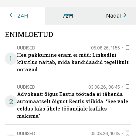
24H
72H
Nädal
ENIMLOETUD
UUDISED
05.08.26, 11:55
Hea pakkumine enam ei müü: LinkedIni
1
küsitlus näitab, mida kandidaadid tegelikult
ootavad
UUDISED
03.08.26, 08:45
Advokaat: õigus Eestis töötada ei tähenda
2
automaatselt õigust Eestis viibida. “See vale
eeldus läks ühele tööandjale kalliks
maksma”
UUDISED
05.08.26, 10:18