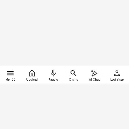
Menüü
Uudised
Raadio
Otsing
AI Chat
Logi sisse
Vana-Lõuna 39/1, 19094 Tallinn
(+372) 667 0111
personaliuudised@personaliuudised.ee