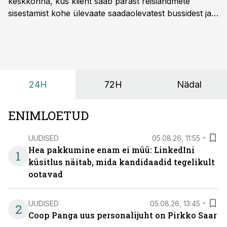
keskkonna, kus klient saab pärast reisiandmete
sisestamist kohe ülevaate saadaolevatest bussidest ja
esialgsest hinnast. Nii saab transpordi planeerimisega
kiiresti edasi liikuda hinnapakkumist ootamata.
24H
72H
Nädal
ENIMLOETUD
UUDISED
05.08.26, 11:55
Hea pakkumine enam ei müü: LinkedIni
1
küsitlus näitab, mida kandidaadid tegelikult
ootavad
UUDISED
05.08.26, 13:45
2
Coop Panga uus personalijuht on Pirkko Saar