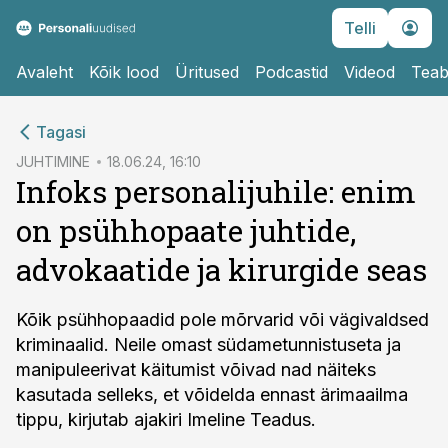
Telli
Avaleht
Kõik lood
Üritused
Podcastid
Videod
Teab
cebook
Tagasi
Twitter)
JUHTIMINE
18.06.24, 16:10
Infoks personalijuhile: enim
kedIn
on psühhopaate juhtide,
ail
advokaatide ja kirurgide seas
k
Kõik psühhopaadid pole mõrvarid või vägivaldsed
kriminaalid. Neile omast südametunnistuseta ja
manipuleerivat käitumist võivad nad näiteks
kasutada selleks, et võidelda ennast ärimaailma
tippu, kirjutab ajakiri Imeline Teadus.