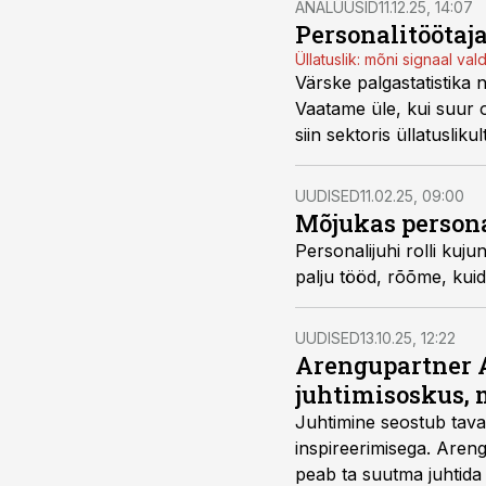
ANALÜÜSID
11.12.25, 14:07
Personalitöötaja
Üllatuslik: mõni signaal va
Värske palgastatistika n
Vaatame üle, kui suur 
siin sektoris üllatusliku
UUDISED
11.02.25, 09:00
Mõjukas personal
Personalijuhi rolli kuj
palju tööd, rõõme, kuid 
UUDISED
13.10.25, 12:22
Arengupartner 
juhtimisoskus,
Juhtimine seostub taval
inspireerimisega. Aren
peab ta suutma juhtida 