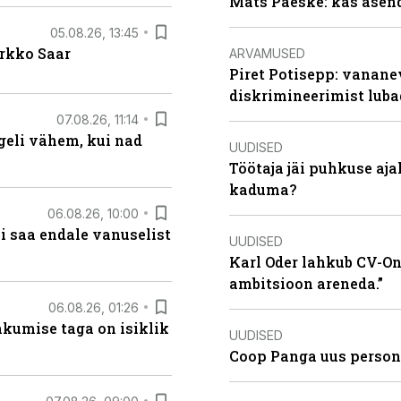
Mats Päeske: kas asend
05.08.26, 13:45
irkko Saar
ARVAMUSED
Piret Potisepp: vanane
diskrimineerimist lub
07.08.26, 11:14
eli vähem, kui nad
UUDISED
Töötaja jäi puhkuse aj
kaduma?
06.08.26, 10:00
i saa endale vanuselist
UUDISED
Karl Oder lahkub CV-Onl
ambitsioon areneda.”
06.08.26, 01:26
hkumise taga on isiklik
UUDISED
Coop Panga uus persona