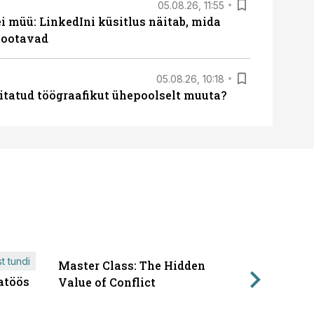
05.08.26, 11:55
 müü: LinkedIni küsitlus näitab, mida
 ootavad
05.08.26, 10:18
itatud töögraafikut ühepoolselt muuta?
t tundi
Master Class: The Hidden
ÄRIPÄEVA 
atöös
Läbirääk
Value of Conflict