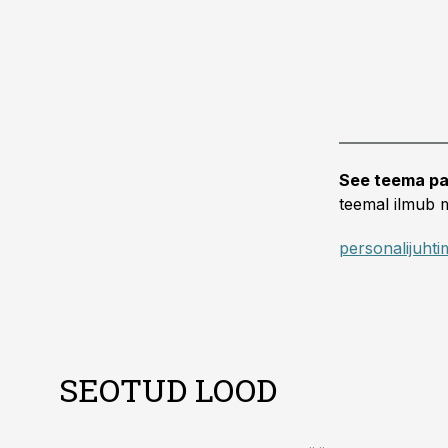
See teema pa
teemal ilmub m
personalijuhti
SEOTUD LOOD