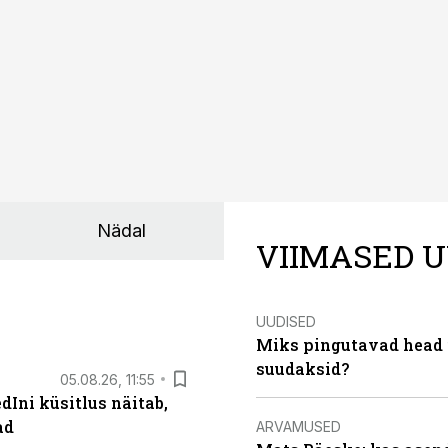
Nädal
VIIMASED U
UUDISED
Miks pingutavad head i
suudaksid?
05.08.26, 11:55
Ini küsitlus näitab,
ad
ARVAMUSED