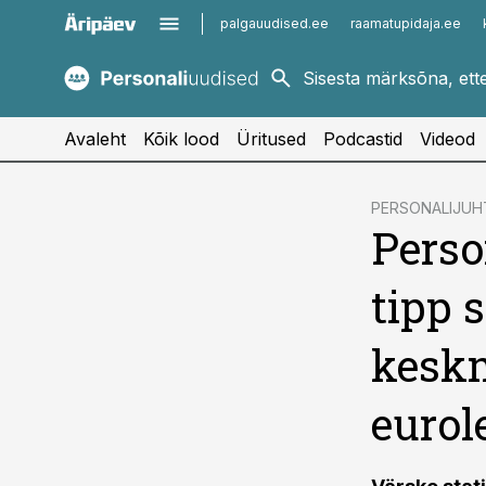
palgauudised.ee
raamatupidaja.ee
kaubandus.ee
imelineajalugu.ee
kinnisvarauudised.ee
imelineteadus.ee
Avaleht
Kõik lood
Üritused
Podcastid
Videod
cebook
PERSONALIJUH
Perso
Twitter)
kedIn
tipp 
ail
keskm
k
eurol