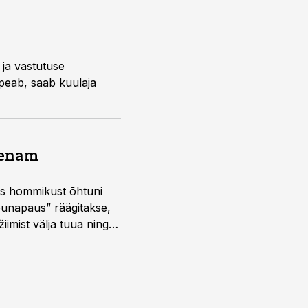
 ja vastutuse
 peab, saab kuulaja
a enam
 kus hommikust õhtuni
õunapaus” räägitakse,
iimist välja tuua ning