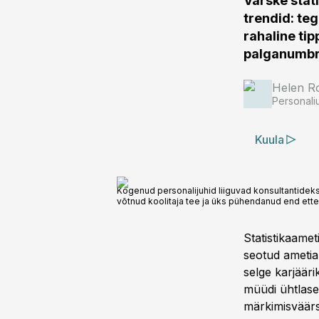
Värske stat
trendid: te
rahaline ti
palganumbri
Helen R
Personali
Kuula
Kogenud personalijuhid liiguvad konsultantideks 
võtnud koolitaja tee ja üks pühendanud end ette
Statistikaamet
seotud ametial
selge karjäär
müüdi ühtlase
märkimisväär