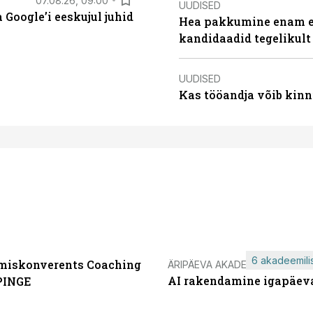
07.08.26, 09:00
UUDISED
Google’i eeskujul juhid
Hea pakkumine enam ei
kandidaadid tegelikult
UUDISED
Kas tööandja võib kinn
6 akadeemilis
miskonverents Coaching
ÄRIPÄEVA AKADEEMIA
AI rakendamine igapäev
PINGE