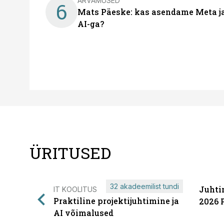
ARVAMUSED
6
Mats Päeske: kas asendame Meta ja 
AI-ga?
ÜRITUSED
32 akadeemilist tundi
Juhti
IT KOOLITUS
Praktiline projektijuhtimine ja
2026 
AI võimalused