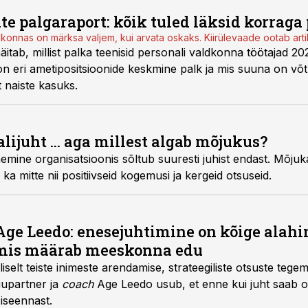
te palgaraport: kõik tuled läksid korrag
ldkonnas on märksa valjem, kui arvata oskaks. Kiirülevaade ootab artik
äitab, millist palka teenisid personali valdkonna töötajad 2025
on eri ametipositsioonide keskmine palk ja mis suuna on võ
lt naiste kasuks.
ijuht ... aga millest algab mõjukus?
unemine organisatsioonis sõltub suuresti juhist endast. Mõj
ka mitte nii positiivseid kogemusi ja kergeid otsuseid.
Age Leedo: enesejuhtimine on kõige alah
 mis määrab meeskonna edu
iselt teiste inimeste arendamise, strateegiliste otsuste teg
gupartner ja
coach
Age Leedo usub, et enne kui juht saab oll
iseennast.