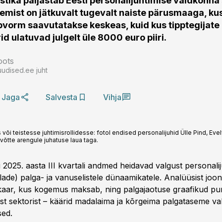
istika paljastab Eesti personalijuhtimise valdkonna
gemist on jätkuvalt tugevalt naiste pärusmaaga, kus
ppvorm saavutatakse keskeas, kuid kus tipptegijate
d ulatuvad julgelt üle 8000 euro piiri.
oots
uudised.ee juht
Jaga
Salvesta
Vihja
või teistesse juhtimisrollidesse: fotol endised personalijuhid Ülle Pind, Eve
võtte arengule juhatuse laua taga.
i 2025. aasta III kvartali andmed heidavad valgust personalij
ade) palga- ja vanuselistele dünaamikatele. Analüüsist joon
ikaar, kus kogemus maksab, ning palgajaotuse graafikud pu
st sektorist – käärid madalaima ja kõrgeima palgataseme va
sed.