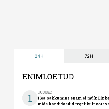
24H
72H
ENIMLOETUD
UUDISED
1
Hea pakkumine enam ei müü: Linked
mida kandidaadid tegelikult ootav