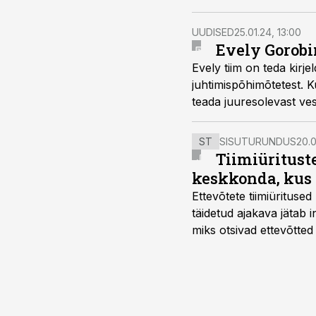
UUDISED
25.01.24, 13:00
Evely Gorobin
Evely tiim on teda kirje
juhtimispõhimõtetest. K
teada juuresolevast ves
ST
SISUTURUNDUS
20.0
Tiimiüritust
keskkonda, kus 
Ettevõtete tiimiürituse
täidetud ajakava jätab
miks otsivad ettevõtted
looks võimaluse rahuli