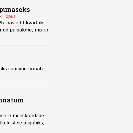
a punaseks
li lõpus!
. aasta III kvartalis.
tnud palgalõhe, mis on
ukaks saamine nõuab
innatum
emise ja meeskondade
a teistele teejuhiks,