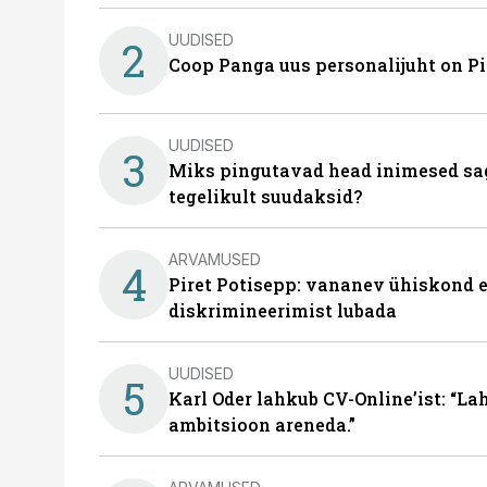
UUDISED
2
Coop Panga uus personalijuht on P
UUDISED
3
Miks pingutavad head inimesed sag
tegelikult suudaksid?
ARVAMUSED
4
Piret Potisepp: vananev ühiskond e
diskrimineerimist lubada
UUDISED
5
Karl Oder lahkub CV-Online’ist: “La
ambitsioon areneda.”