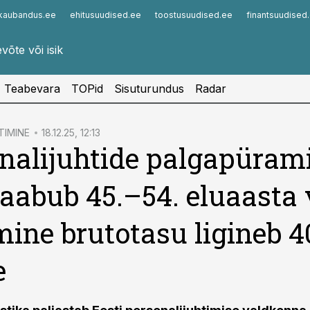
kaubandus.ee
ehitusuudised.ee
toostusuudised.ee
finantsuudised
Infopank
Radar
Teabevara
TOPid
Sisuturundus
Radar
TIMINE
18.12.25, 12:13
nalijuhtide palgapürami
saabub 45.–54. eluaasta 
ine brutotasu ligineb 4
e