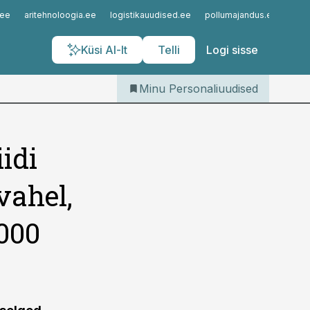
Iseteenindus
.ee
aritehnoloogia.ee
logistikauudised.ee
pollumajandus.ee
kinn
Telli Personaliuudised
Küsi AI-lt
Telli
Logi sisse
Minu Personaliuudised
idi
vahel,
000