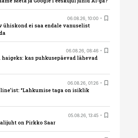
ame Meta ja Google’i eeskujul juhid AI-ga?
06.08.26, 10:00
v ühiskond ei saa endale vanuselist
ada
06.08.26, 08:46
al haigeks: kas puhkusepäevad lähevad
06.08.26, 01:26
ine’ist: “Lahkumise taga on isiklik
05.08.26, 13:45
lijuht on Pirkko Saar