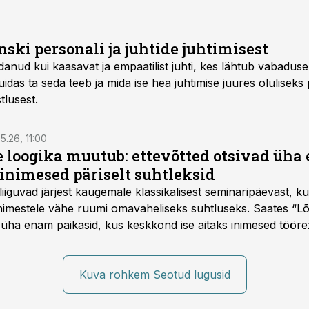
ski personali ja juhtide juhtimisest
ldanud kui kaasavat ja empaatilist juhti, kes lähtub vabaduse
uidas ta seda teeb ja mida ise hea juhtimise juures oluliseks
tlusest.
5.26, 11:00
e loogika muutub: ettevõtted otsivad üh
inimesed päriselt suhtleksid
d liiguvad järjest kaugemale klassikalisest seminaripäevast,
 inimestele vähe ruumi omavaheliseks suhtluseks. Saates “L
 üha enam paikasid, kus keskkond ise aitaks inimesed töörež
kumaks ja sisulisemaks koosolemiseks.
Kuva rohkem Seotud lugusid