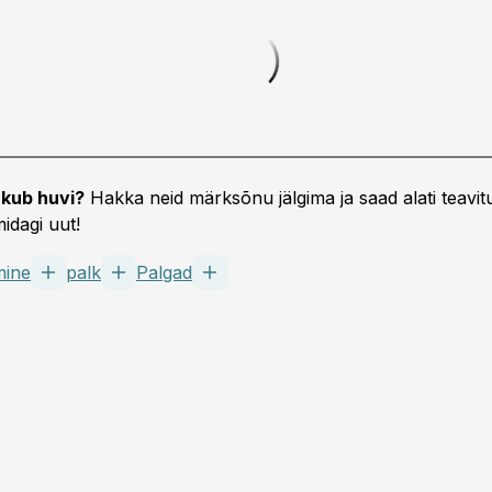
kub huvi?
Hakka neid märksõnu jälgima ja saad alati teavitu
idagi uut!
mine
palk
Palgad