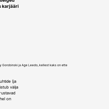
 selged
 karjääri
ly Gorobinski ja Age Leedo, kellest kaks on ette
uhtide (ja
istub välja
rustavad
hel on