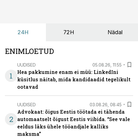
24H
72H
Nädal
ENIMLOETUD
UUDISED
05.08.26, 11:55
Hea pakkumine enam ei müü: LinkedIni
1
küsitlus näitab, mida kandidaadid tegelikult
ootavad
UUDISED
03.08.26, 08:45
Advokaat: õigus Eestis töötada ei tähenda
2
automaatselt õigust Eestis viibida. “See vale
eeldus läks ühele tööandjale kalliks
maksma”