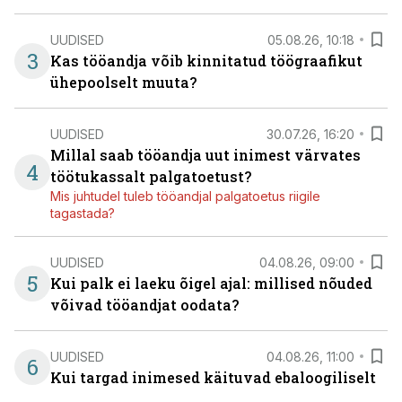
UUDISED
05.08.26, 10:18
3
Kas tööandja võib kinnitatud töögraafikut
ühepoolselt muuta?
UUDISED
30.07.26, 16:20
Millal saab tööandja uut inimest värvates
4
töötukassalt palgatoetust?
Mis juhtudel tuleb tööandjal palgatoetus riigile
tagastada?
UUDISED
04.08.26, 09:00
5
Kui palk ei laeku õigel ajal: millised nõuded
võivad tööandjat oodata?
UUDISED
04.08.26, 11:00
6
Kui targad inimesed käituvad ebaloogiliselt