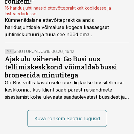
rohkem!“
16 haridusjuhti naasid ettevõttepraktikalt koolidesse ja
lasteaedadesse.
Kümnenädalane ettevõttepraktika andis
haridusjuhtidele võimaluse kogeda kaasaegset
juhtimiskultuuri ja tuua see nüüd oma
meeskondadesse ellu, kirjutavad Heateo Sihtasutus ja
Fontes.
SISUTURUNDUS
16.06.26, 16:12
ST
Ajakulu väheneb: Go Busi uus
tellimiskeskkond võimaldab bussi
broneerida minutitega
Go Bus võttis kasutusele uue digitaalse bussitellimise
keskkonna, kus klient saab pärast reisiandmete
sisestamist kohe ülevaate saadaolevatest bussidest ja
esialgsest hinnast. Nii saab transpordi planeerimisega
kiiresti edasi liikuda hinnapakkumist ootamata.
Kuva rohkem Seotud lugusid