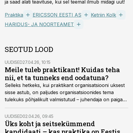
ja saad alati teavituse, kui sel teemal ilmub midagi uut!
Praktika
ERICSSON EESTI AS
Ketriin Kolk
HARIDUS- JA NOORTEAMET
SEOTUD LOOD
UUDISED
27.04.26, 10:15
Meile tuleb praktikant! Kuidas teha
nii, et ta tunneks end oodatuna?
Selleks hetkeks, kui praktikant organisatsiooni uksest
sisse astub, on paljudes organisatsioonides tema
tulekuks põhjalikult valmistutud – juhendaja on paigas,
esimesed ülesanded ja töövoog läbi mõeldud ning
meeskond tema tulekust teadlik ja valmis teda vastu
UUDISED
02.04.26, 09:45
võtma. Paraku ei ole see alati nii.
Üks koht ja seitsekümmend
kandidaati – kas praktika on Eestis