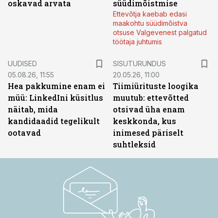
oskavad arvata
süüdimõistmise
Ettevõtja kaebab edasi
maakohtu süüdimõistva
otsuse Valgevenest palgatud
töötaja juhtumis
ST
UUDISED
SISUTURUNDUS
05.08.26, 11:55
20.05.26, 11:00
Hea pakkumine enam ei
Tiimiürituste loogika
müü: LinkedIni küsitlus
muutub: ettevõtted
näitab, mida
otsivad üha enam
kandidaadid tegelikult
keskkonda, kus
ootavad
inimesed päriselt
suhtleksid