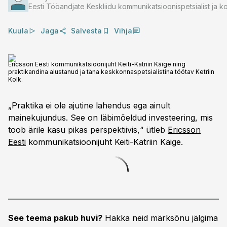
Eesti Tööandjate Keskliidu kommunikatsioonispetsialist ja ko
Kuula
Jaga
Salvesta
Vihja
Ericsson Eesti kommunikatsioonijuht Keiti-Katriin Käige ning
praktikandina alustanud ja täna keskkonnaspetsialistina töötav Ketriin
Kolk.
„Praktika ei ole ajutine lahendus ega ainult
mainekujundus. See on läbimõeldud investeering, mis
toob ärile kasu pikas perspektiivis,“ ütleb
Ericsson
Eesti
kommunikatsioonijuht Keiti-Katriin Käige.
See teema pakub huvi?
Hakka neid märksõnu jälgima