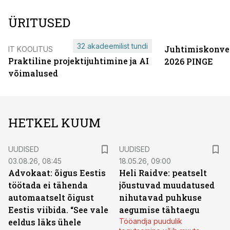
ÜRITUSED
32 akadeemilist tundi
Juhtimiskonve
IT KOOLITUS
Praktiline projektijuhtimine ja AI
2026 PINGE
võimalused
HETKEL KUUM
UUDISED
UUDISED
03.08.26, 08:45
18.05.26, 09:00
Advokaat: õigus Eestis
Heli Raidve: peatselt
töötada ei tähenda
jõustuvad muudatused
automaatselt õigust
nihutavad puhkuse
Eestis viibida. “See vale
aegumise tähtaegu
eeldus läks ühele
Tööandja puudulik