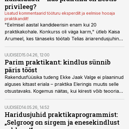
privileeg?
Lisatud kommentaarid tööturu eksperdilt ja eelmise hooaja
praktikandilt!
"Eelmisel aastal kandideerisin enam kui 20
praktikakohale. Konkurss oli väga karm," ütleb Kaisa
Arumeel, kes tänaseks töötab Telias äriarendusjuhina.
„Aga minul õnneks vedas!“
UUDISED
15.04.26, 12:00
Parim praktikant: kindlus sünnib
päris tööst
Rakendusfüüsika tudeng Ekke Jaak Valge ei plaaninud
alguses kitsast eriala – praktika Eleringis muutis selle
otsustavaks. Kogemus näitas, kui kiiresti võib teooriast
saada päris väärtus.
UUDISED
14.05.26, 14:52
Haridusjuhid praktikaprogrammist:
„Selgroog on sirgem ja enesekindlust