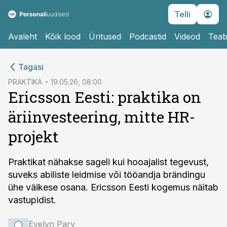
Telli
Avaleht
Kõik lood
Üritused
Podcastid
Videod
Teab
cebook
Tagasi
Twitter)
PRAKTIKA
19.05.26, 08:00
Ericsson Eesti: praktika on
kedIn
äriinvesteering, mitte HR-
ail
projekt
k
Praktikat nähakse sageli kui hooajalist tegevust,
suveks abiliste leidmise või tööandja brändingu
ühe väikese osana. Ericsson Eesti kogemus näitab
vastupidist.
Evelyn Parv