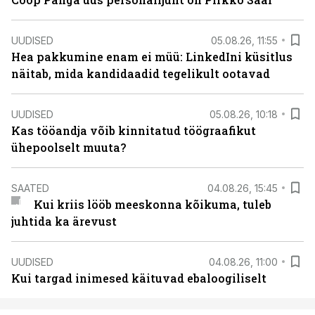
UUDISED
05.08.26, 11:55
Hea pakkumine enam ei müü: LinkedIni küsitlus
näitab, mida kandidaadid tegelikult ootavad
UUDISED
05.08.26, 10:18
Kas tööandja võib kinnitatud töögraafikut
ühepoolselt muuta?
SAATED
04.08.26, 15:45
Kui kriis lööb meeskonna kõikuma, tuleb
juhtida ka ärevust
UUDISED
04.08.26, 11:00
Kui targad inimesed käituvad ebaloogiliselt