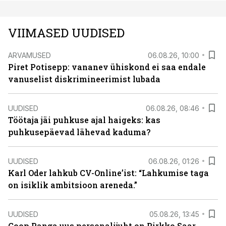
VIIMASED UUDISED
ARVAMUSED
06.08.26, 10:00
Piret Potisepp: vananev ühiskond ei saa endale
vanuselist diskrimineerimist lubada
UUDISED
06.08.26, 08:46
Töötaja jäi puhkuse ajal haigeks: kas
puhkusepäevad lähevad kaduma?
UUDISED
06.08.26, 01:26
Karl Oder lahkub CV-Online’ist: “Lahkumise taga
on isiklik ambitsioon areneda.”
UUDISED
05.08.26, 13:45
Coop Panga uus personalijuht on Pirkko Saar