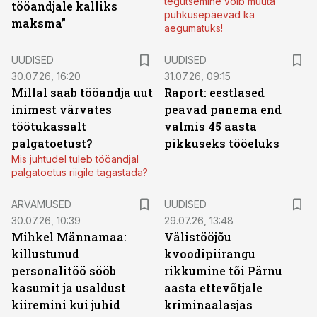
tegutsemine võib muuta
tööandjale kalliks
puhkusepäevad ka
maksma”
aegumatuks!
UUDISED
UUDISED
30.07.26, 16:20
31.07.26, 09:15
Millal saab tööandja uut
Raport: eestlased
inimest värvates
peavad panema end
töötukassalt
valmis 45 aasta
palgatoetust?
pikkuseks tööeluks
Mis juhtudel tuleb tööandjal
palgatoetus riigile tagastada?
ARVAMUSED
UUDISED
30.07.26, 10:39
29.07.26, 13:48
Mihkel Männamaa:
Välistööjõu
killustunud
kvoodipiirangu
personalitöö sööb
rikkumine tõi Pärnu
kasumit ja usaldust
aasta ettevõtjale
kiiremini kui juhid
kriminaalasjas