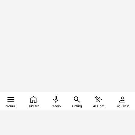
Menüü
Uudised
Raadio
Otsing
AI Chat
Logi sisse
Vana-Lõuna 39/1, 19094 Tallinn