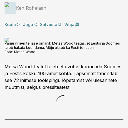
Ken Rohelaan
Kuula
Jaga
Salvesta
Vihja
Pärnu vineeritehase omanik Metsa Wood teatas, et Eestis ja Soomes
tuleb hakata koondama. Mõju ulatub ka Eesti tehaseni.
Foto:
Metsä Wood
Metsä Woodi teatel tuleb ettevõttel koondada Soomes
ja Eestis kokku 100 ametikohta. Täpsemalt tähendab
see 72 inimese töölepingu lõpetamist või ülesannete
muutmist, selgus pressiteatest.