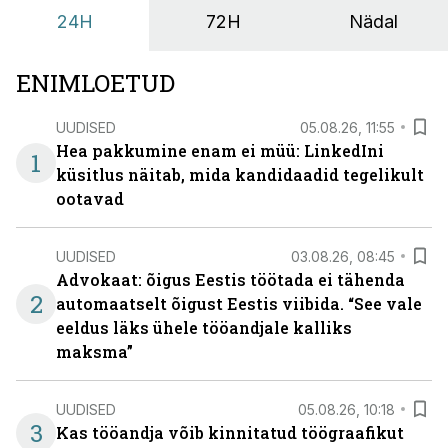
24H
72H
Nädal
ENIMLOETUD
UUDISED
05.08.26, 11:55
Hea pakkumine enam ei müü: LinkedIni
1
küsitlus näitab, mida kandidaadid tegelikult
ootavad
UUDISED
03.08.26, 08:45
Advokaat: õigus Eestis töötada ei tähenda
2
automaatselt õigust Eestis viibida. “See vale
eeldus läks ühele tööandjale kalliks
maksma”
UUDISED
05.08.26, 10:18
3
Kas tööandja võib kinnitatud töögraafikut