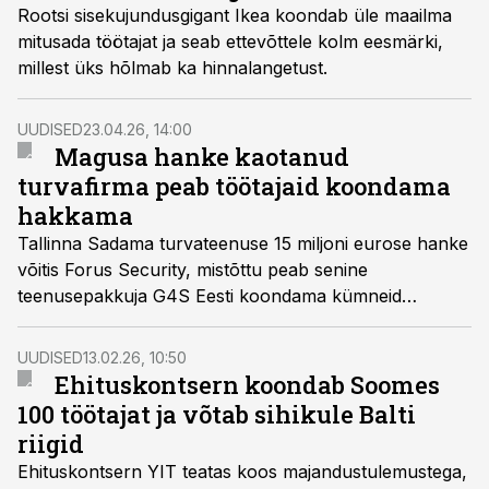
Rootsi sisekujundusgigant Ikea koondab üle maailma
mitusada töötajat ja seab ettevõttele kolm eesmärki,
millest üks hõlmab ka hinnalangetust.
UUDISED
23.04.26, 14:00
Magusa hanke kaotanud
turvafirma peab töötajaid koondama
hakkama
Tallinna Sadama turvateenuse 15 miljoni eurose hanke
võitis Forus Security, mistõttu peab senine
teenusepakkuja G4S Eesti koondama kümneid
töötajaid. “Töötukassale tehtud teade kajastab kõige
mustemat stsenaariumit.”
UUDISED
13.02.26, 10:50
Ehituskontsern koondab Soomes
100 töötajat ja võtab sihikule Balti
riigid
Ehituskontsern YIT teatas koos majandustulemustega,