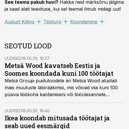
See teema pakub huvi?
Hakka neid märksõnu jälgima
ja saad alati teavituse, kui sel teemal ilmub midagi uut!
August Killing
Tööturg
Koondamine
SEOTUD LOOD
UUDISED
18.05.26, 16:37
Metsä Wood kavatseb Eestis ja
Soomes koondada kuni 100 töötajat
Metsä Groupi puidutoodete äri Metsä Wood alustab
mais muutuste läbirääkimisi, mis võivad viia kuni 100
püsiva töökoha kaotamiseni või tööülesannete
ümberkorraldamiseni Soomes ja Eestis, kirjutab
Põllumajandus.ee.
UUDISED
18.05.26, 18:40
Ikea koondab mitusada töötajat ja
seab uued eesmärgid