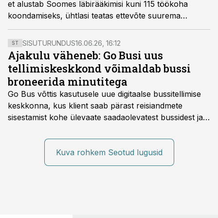
et alustab Soomes läbirääkimisi kuni 115 töökoha
koondamiseks, ühtlasi teatas ettevõte suurema
tähelepanu suunamisest Balti riikidesse ja Kesk-
Euroopa idaossa.
SISUTURUNDUS
16.06.26, 16:12
ST
Ajakulu väheneb: Go Busi uus
tellimiskeskkond võimaldab bussi
broneerida minutitega
Go Bus võttis kasutusele uue digitaalse bussitellimise
keskkonna, kus klient saab pärast reisiandmete
sisestamist kohe ülevaate saadaolevatest bussidest ja
esialgsest hinnast. Nii saab transpordi planeerimisega
kiiresti edasi liikuda hinnapakkumist ootamata.
Kuva rohkem Seotud lugusid