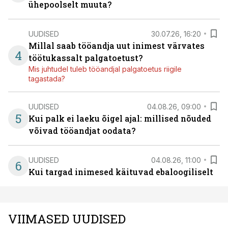
ühepoolselt muuta?
UUDISED
30.07.26, 16:20
Millal saab tööandja uut inimest värvates
4
töötukassalt palgatoetust?
Mis juhtudel tuleb tööandjal palgatoetus riigile
tagastada?
UUDISED
04.08.26, 09:00
5
Kui palk ei laeku õigel ajal: millised nõuded
võivad tööandjat oodata?
UUDISED
04.08.26, 11:00
6
Kui targad inimesed käituvad ebaloogiliselt
VIIMASED UUDISED