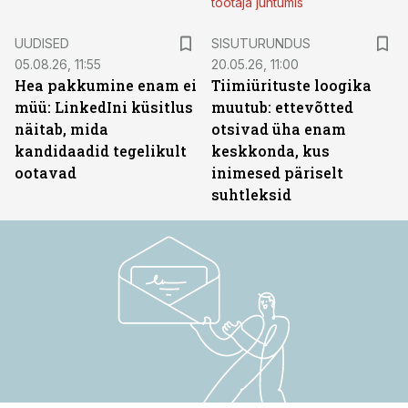
töötaja juhtumis
ST
UUDISED
SISUTURUNDUS
05.08.26, 11:55
20.05.26, 11:00
Hea pakkumine enam ei
Tiimiürituste loogika
müü: LinkedIni küsitlus
muutub: ettevõtted
näitab, mida
otsivad üha enam
kandidaadid tegelikult
keskkonda, kus
ootavad
inimesed päriselt
suhtleksid