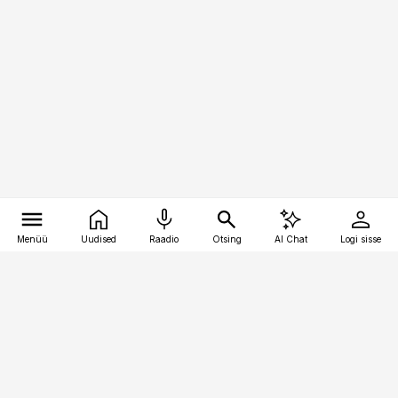
Menüü
Uudised
Raadio
Otsing
AI Chat
Logi sisse
Vana-Lõuna 39/1, 19094 Tallinn
(+372) 667 0111
personaliuudised@personaliuudised.ee