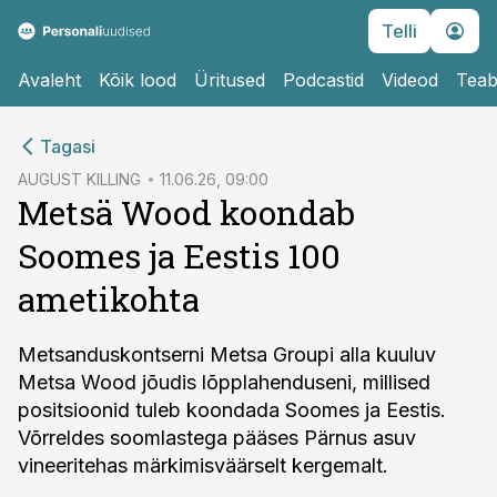
Telli
Avaleht
Kõik lood
Üritused
Podcastid
Videod
Teab
cebook
Tagasi
Twitter)
AUGUST KILLING
11.06.26, 09:00
Metsä Wood koondab
kedIn
Soomes ja Eestis 100
ail
ametikohta
k
Metsanduskontserni Metsa Groupi alla kuuluv
Metsa Wood jõudis lõpplahenduseni, millised
positsioonid tuleb koondada Soomes ja Eestis.
Võrreldes soomlastega pääses Pärnus asuv
vineeritehas märkimisväärselt kergemalt.