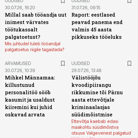
UUDISED
UUDISED
30.07.26, 16:20
31.07.26, 09:15
Millal saab tööandja uut
Raport: eestlased
inimest värvates
peavad panema end
töötukassalt
valmis 45 aasta
palgatoetust?
pikkuseks tööeluks
Mis juhtudel tuleb tööandjal
palgatoetus riigile tagastada?
ARVAMUSED
UUDISED
30.07.26, 10:39
29.07.26, 13:48
Mihkel Männamaa:
Välistööjõu
killustunud
kvoodipiirangu
personalitöö sööb
rikkumine tõi Pärnu
kasumit ja usaldust
aasta ettevõtjale
kiiremini kui juhid
kriminaalasjas
oskavad arvata
süüdimõistmise
Ettevõtja kaebab edasi
maakohtu süüdimõistva
otsuse Valgevenest palgatud