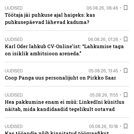
UUDISED
06.08.26, 08:46
Töötaja jäi puhkuse ajal haigeks: kas
puhkusepäevad lähevad kaduma?
UUDISED
06.08.26, 01:26
Karl Oder lahkub CV-Online’ist: “Lahkumise taga
on isiklik ambitsioon areneda.”
UUDISED
05.08.26, 13:45
Coop Panga uus personalijuht on Pirkko Saar
UUDISED
05.08.26, 11:55
Hea pakkumine enam ei müü: LinkedIni küsitlus
näitab, mida kandidaadid tegelikult ootavad
UUDISED
05.08.26, 10:18
Kas tööandja võib kinnitatud töögraafikut