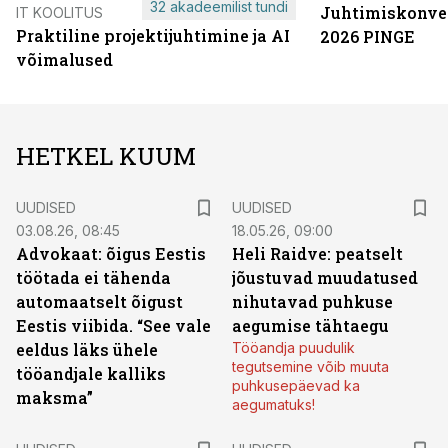
32 akadeemilist tundi
Juhtimiskonve
IT KOOLITUS
Praktiline projektijuhtimine ja AI
2026 PINGE
võimalused
HETKEL KUUM
UUDISED
UUDISED
03.08.26, 08:45
18.05.26, 09:00
Advokaat: õigus Eestis
Heli Raidve: peatselt
töötada ei tähenda
jõustuvad muudatused
automaatselt õigust
nihutavad puhkuse
Eestis viibida. “See vale
aegumise tähtaegu
eeldus läks ühele
Tööandja puudulik
tegutsemine võib muuta
tööandjale kalliks
puhkusepäevad ka
maksma”
aegumatuks!