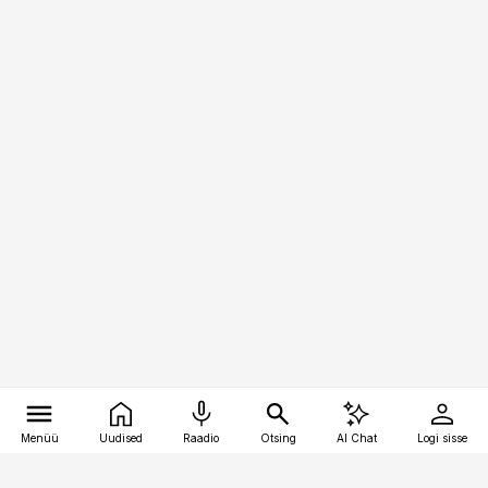
Menüü
Uudised
Raadio
Otsing
AI Chat
Logi sisse