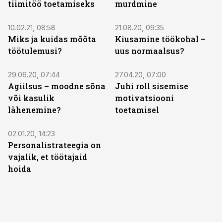
tiimitöö toetamiseks
murdmine
10.02.21, 08:58
21.08.20, 09:35
Miks ja kuidas mõõta
Kiusamine töökohal –
töötulemusi?
uus normaalsus?
29.06.20, 07:44
27.04.20, 07:00
Agiilsus – moodne sõna
Juhi roll sisemise
või kasulik
motivatsiooni
lähenemine?
toetamisel
02.01.20, 14:23
Personalistrateegia on
vajalik, et töötajaid
hoida