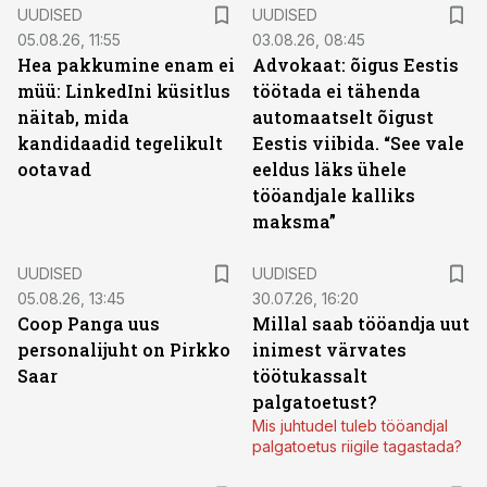
UUDISED
UUDISED
05.08.26, 11:55
03.08.26, 08:45
Hea pakkumine enam ei
Advokaat: õigus Eestis
müü: LinkedIni küsitlus
töötada ei tähenda
näitab, mida
automaatselt õigust
kandidaadid tegelikult
Eestis viibida. “See vale
ootavad
eeldus läks ühele
tööandjale kalliks
maksma”
UUDISED
UUDISED
05.08.26, 13:45
30.07.26, 16:20
Coop Panga uus
Millal saab tööandja uut
personalijuht on Pirkko
inimest värvates
Saar
töötukassalt
palgatoetust?
Mis juhtudel tuleb tööandjal
palgatoetus riigile tagastada?