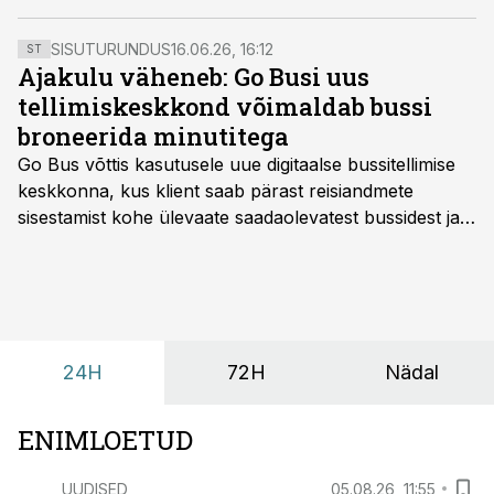
toetada töötajate individuaalseid vajadusi, hoida nende
vaimset tervist ja edendada sobivate töötingimuste
SISUTURUNDUS
16.06.26, 16:12
ST
loomist, peab töökorraldus olema paindlik.
Ajakulu väheneb: Go Busi uus
tellimiskeskkond võimaldab bussi
broneerida minutitega
Go Bus võttis kasutusele uue digitaalse bussitellimise
keskkonna, kus klient saab pärast reisiandmete
sisestamist kohe ülevaate saadaolevatest bussidest ja
esialgsest hinnast. Nii saab transpordi planeerimisega
kiiresti edasi liikuda hinnapakkumist ootamata.
24H
72H
Nädal
ENIMLOETUD
UUDISED
05.08.26, 11:55