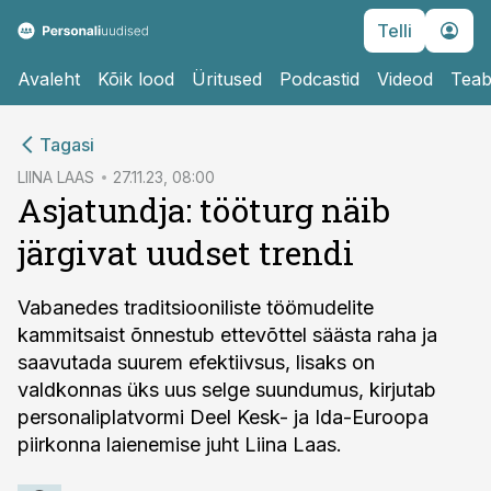
Telli
Avaleht
Kõik lood
Üritused
Podcastid
Videod
Teab
cebook
Tagasi
Twitter)
LIINA LAAS
27.11.23, 08:00
Asjatundja: tööturg näib
kedIn
järgivat uudset trendi
ail
k
Vabanedes traditsiooniliste töömudelite
kammitsaist õnnestub ettevõttel säästa raha ja
saavutada suurem efektiivsus, lisaks on
valdkonnas üks uus selge suundumus, kirjutab
personaliplatvormi Deel Kesk- ja Ida-Euroopa
piirkonna laienemise juht Liina Laas.