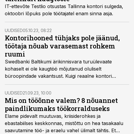
IT-ettevõte Testlio otsustas Tallinna kontori sulgeda,
oktoobri lõpuks pole töötajatel enam sinna asja.
UUDISED
05.10.23, 08:22
Kontorihooned tühjaks pole jäänud,
töötaja nõuab varasemast rohkem
ruumi
Swedbanki Baltikumi ärikinnisvara turuülevaate
kohaselt ei ole kaugtöö mõjutanud oluliselt
büroopindade vakantsust. Kuigi reaalne kontori
kasutus on pandeemiaeelse ajaga võrreldes madalam,
siis on suurenenud ruumi nõudlus ühe töötaja kohta.
UUDISED
21.09.23, 10:00
Mis on tööõnne valem? 8 nõuannet
paindlikumaks töökorralduseks
Elame pidevalt muutuvas, kriisiderohkes ja
ebastabiilses keskkonnas, mistõttu on hea tasakaalu
saavutamine töö- ja eraelu vahel ülimalt tähtis. Et