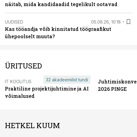
näitab, mida kandidaadid tegelikult ootavad
UUDISED
05.08.26, 10:18
Kas tööandja võib kinnitatud töögraafikut
ühepoolselt muuta?
ÜRITUSED
32 akadeemilist tundi
Juhtimiskonve
IT KOOLITUS
Praktiline projektijuhtimine ja AI
2026 PINGE
võimalused
HETKEL KUUM