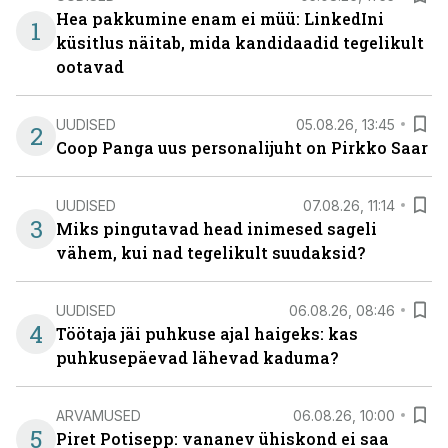
Hea pakkumine enam ei müü: LinkedIni
1
küsitlus näitab, mida kandidaadid tegelikult
ootavad
UUDISED
05.08.26, 13:45
2
Coop Panga uus personalijuht on Pirkko Saar
UUDISED
07.08.26, 11:14
3
Miks pingutavad head inimesed sageli
vähem, kui nad tegelikult suudaksid?
UUDISED
06.08.26, 08:46
4
Töötaja jäi puhkuse ajal haigeks: kas
puhkusepäevad lähevad kaduma?
ARVAMUSED
06.08.26, 10:00
5
Piret Potisepp: vananev ühiskond ei saa