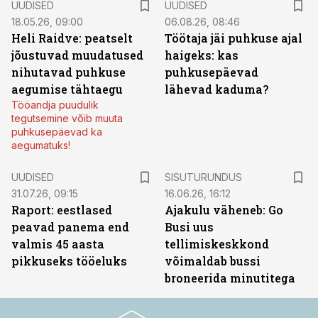
UUDISED
UUDISED
18.05.26, 09:00
06.08.26, 08:46
Heli Raidve: peatselt
Töötaja jäi puhkuse ajal
jõustuvad muudatused
haigeks: kas
nihutavad puhkuse
puhkusepäevad
aegumise tähtaegu
lähevad kaduma?
Tööandja puudulik
tegutsemine võib muuta
puhkusepäevad ka
aegumatuks!
ST
UUDISED
SISUTURUNDUS
31.07.26, 09:15
16.06.26, 16:12
Raport: eestlased
Ajakulu väheneb: Go
peavad panema end
Busi uus
valmis 45 aasta
tellimiskeskkond
pikkuseks tööeluks
võimaldab bussi
broneerida minutitega