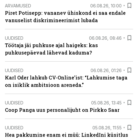
ARVAMUSED
06.08.26, 10:00
Piret Potisepp: vananev ühiskond ei saa endale
vanuselist diskrimineerimist lubada
UUDISED
06.08.26, 08:46
Töötaja jäi puhkuse ajal haigeks: kas
puhkusepäevad lähevad kaduma?
UUDISED
06.08.26, 01:26
Karl Oder lahkub CV-Online’ist: “Lahkumise taga
on isiklik ambitsioon areneda.”
UUDISED
05.08.26, 13:45
Coop Panga uus personalijuht on Pirkko Saar
UUDISED
05.08.26, 11:55
Hea pakkumine enam ei müü: LinkedIni küsitlus