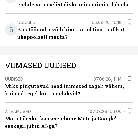
endale vanuselist diskrimineerimist lubada
UUDISED
05.08.26, 10:18
6
Kas tööandja võib kinnitatud töögraafikut
ühepoolselt muuta?
VIIMASED UUDISED
UUDISED
07.08.26, 11:14
Miks pingutavad head inimesed sageli vähem,
kui nad tegelikult suudaksid?
ARVAMUSED
07.08.26, 09:00
Mats Päeske: kas asendame Meta ja Google’i
eeskujul juhid AI-ga?