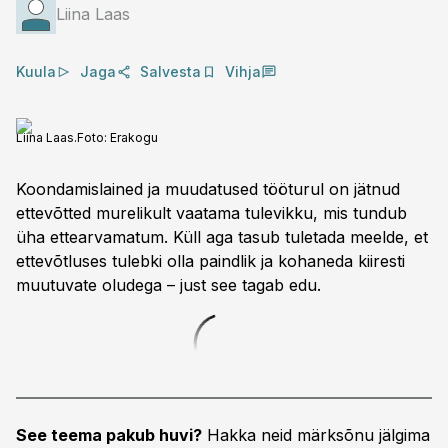
Liina Laas
Kuula
Jaga
Salvesta
Vihja
Liina Laas.
Foto:
Erakogu
Koondamislained ja muudatused tööturul on jätnud
ettevõtted murelikult vaatama tulevikku, mis tundub
üha ettearvamatum. Küll aga tasub tuletada meelde, et
ettevõtluses tulebki olla paindlik ja kohaneda kiiresti
muutuvate oludega – just see tagab edu.
See teema pakub huvi?
Hakka neid märksõnu jälgima