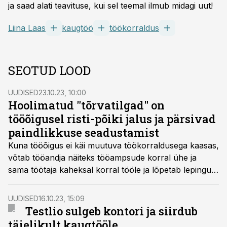
ja saad alati teavituse, kui sel teemal ilmub midagi uut!
Liina Laas
kaugtöö
töökorraldus
SEOTUD LOOD
UUDISED
23.10.23, 10:00
Hoolimatud "tõrvatilgad" on
tööõigusel risti-põiki jalus ja pärsivad
paindlikkuse seadustamist
Kuna tööõigus ei käi muutuva töökorraldusega kaasas,
võtab tööandja näiteks tööampsude korral ühe ja
sama töötaja kaheksal korral tööle ja lõpetab lepingu.
Sajad tarbetud liigutused kuus tähendavad ettevõtjaile
lisakulu ja kaotatud konkurentsivõimet.
UUDISED
16.10.23, 15:09
Testlio sulgeb kontori ja siirdub
täielikult kaugtööle