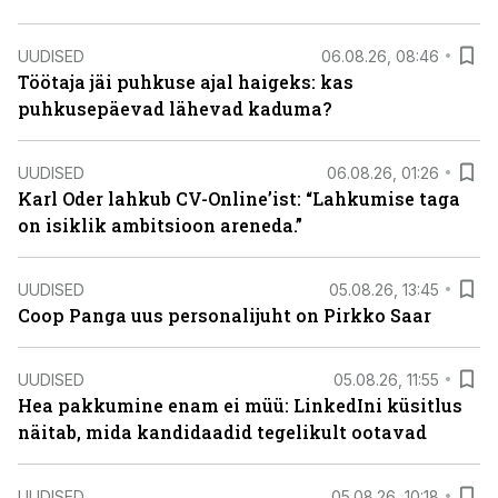
UUDISED
06.08.26, 08:46
Töötaja jäi puhkuse ajal haigeks: kas
puhkusepäevad lähevad kaduma?
UUDISED
06.08.26, 01:26
Karl Oder lahkub CV-Online’ist: “Lahkumise taga
on isiklik ambitsioon areneda.”
UUDISED
05.08.26, 13:45
Coop Panga uus personalijuht on Pirkko Saar
UUDISED
05.08.26, 11:55
Hea pakkumine enam ei müü: LinkedIni küsitlus
näitab, mida kandidaadid tegelikult ootavad
UUDISED
05.08.26, 10:18