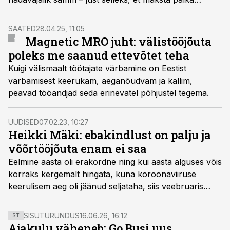
õpetajatele, arstidele ja hoida riiki töös.
SAATED
28.04.25, 11:05
Magnetic MRO juht: välistööjõuta
poleks me saanud ettevõtet teha
Kuigi välismaalt töötajate värbamine on Eestist
värbamisest keerukam, aeganõudvam ja kallim,
peavad tööandjad seda erinevatel põhjustel tegema.
UUDISED
07.02.23, 10:27
Heikki Mäki: ebakindlust on palju ja
võõrtööjõuta enam ei saa
Eelmine aasta oli erakordne ning kui aasta alguses võis
korraks kergemalt hingata, kuna koroonaviiruse
keerulisem aeg oli jäänud seljataha, siis veebruaris
alanud sõda pööras kõik pea peale, Finesta tegevjuhi
ja tööjõuturu eksperdi Heikki Mäki sõnul ei ole
SISUTURUNDUS
16.06.26, 16:12
ST
kindlustunnet ja prognoosimise edu oodata ka sel
Ajakulu väheneb: Go Busi uus