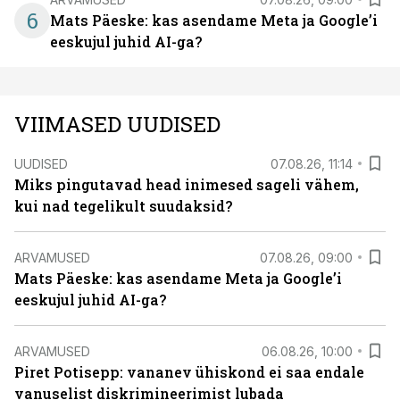
6
Mats Päeske: kas asendame Meta ja Google’i
eeskujul juhid AI-ga?
VIIMASED UUDISED
UUDISED
07.08.26, 11:14
Miks pingutavad head inimesed sageli vähem,
kui nad tegelikult suudaksid?
ARVAMUSED
07.08.26, 09:00
Mats Päeske: kas asendame Meta ja Google’i
eeskujul juhid AI-ga?
ARVAMUSED
06.08.26, 10:00
Piret Potisepp: vananev ühiskond ei saa endale
vanuselist diskrimineerimist lubada