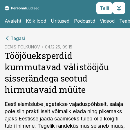
Telli
Avaleht
Kõik lood
Üritused
Podcastid
Videod
Teab
cebook
Tagasi
Twitter)
DENIS TOLKUNOV
04.12.25, 09:15
Tööjõueksperdid
kedIn
kummutavad välistööjõu
ail
sisserändega seotud
k
hirmutavaid müüte
Eesti elamislube jagatakse vajaduspõhiselt, salaja
pole siin praktiliselt võimalik elada ning pikemaks
ajaks Eestisse jääda saamiseks tuleb olla kõigiti
tubli inimene. Tegelik rändeküsimus seisneb muus,