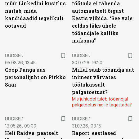
müü: LinkedIni küsitlus
töötada ei tähenda
näitab, mida
automaatselt õigust
kandidaadid tegelikult
Eestis viibida. “See vale
ootavad
eeldus läks ühele
tööandjale kalliks
maksma”
UUDISED
UUDISED
05.08.26, 13:45
30.07.26, 16:20
Coop Panga uus
Millal saab tööandja uut
personalijuht on Pirkko
inimest värvates
Saar
töötukassalt
palgatoetust?
Mis juhtudel tuleb tööandjal
palgatoetus riigile tagastada?
UUDISED
UUDISED
18.05.26, 09:00
31.07.26, 09:15
Heli Raidve: peatselt
Raport: eestlased