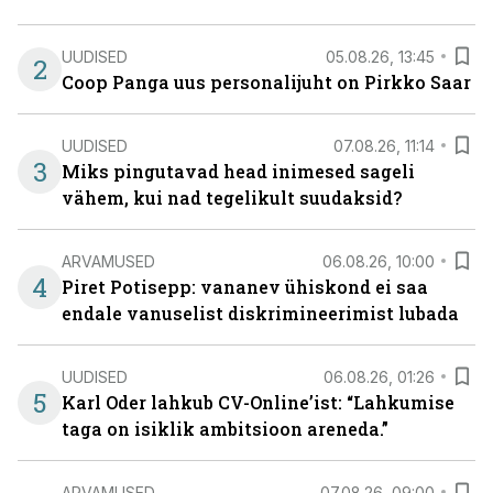
UUDISED
05.08.26, 13:45
2
Coop Panga uus personalijuht on Pirkko Saar
UUDISED
07.08.26, 11:14
3
Miks pingutavad head inimesed sageli
vähem, kui nad tegelikult suudaksid?
ARVAMUSED
06.08.26, 10:00
4
Piret Potisepp: vananev ühiskond ei saa
endale vanuselist diskrimineerimist lubada
UUDISED
06.08.26, 01:26
5
Karl Oder lahkub CV-Online’ist: “Lahkumise
taga on isiklik ambitsioon areneda.”
ARVAMUSED
07.08.26, 09:00