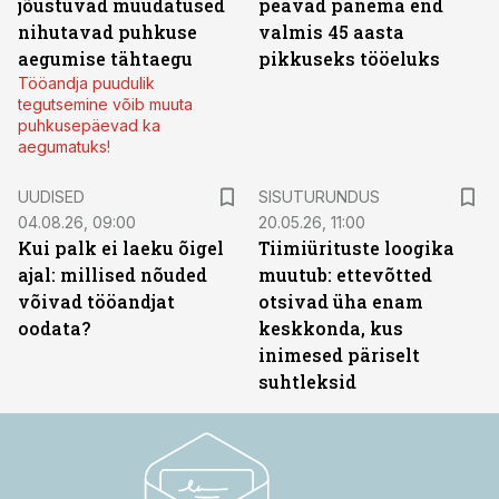
jõustuvad muudatused
peavad panema end
nihutavad puhkuse
valmis 45 aasta
aegumise tähtaegu
pikkuseks tööeluks
Tööandja puudulik
tegutsemine võib muuta
puhkusepäevad ka
aegumatuks!
ST
UUDISED
SISUTURUNDUS
04.08.26, 09:00
20.05.26, 11:00
Kui palk ei laeku õigel
Tiimiürituste loogika
ajal: millised nõuded
muutub: ettevõtted
võivad tööandjat
otsivad üha enam
oodata?
keskkonda, kus
inimesed päriselt
suhtleksid