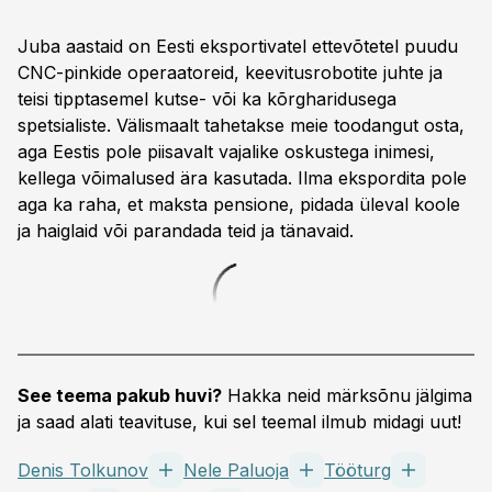
Juba aastaid on Eesti eksportivatel ettevõtetel puudu
CNC-pinkide operaatoreid, keevitusrobotite juhte ja
teisi tipptasemel kutse- või ka kõrgharidusega
spetsialiste. Välismaalt tahetakse meie toodangut osta,
aga Eestis pole piisavalt vajalike oskustega inimesi,
kellega võimalused ära kasutada. Ilma ekspordita pole
aga ka raha, et maksta pensione, pidada üleval koole
ja haiglaid või parandada teid ja tänavaid.
See teema pakub huvi?
Hakka neid märksõnu jälgima
ja saad alati teavituse, kui sel teemal ilmub midagi uut!
Denis Tolkunov
Nele Paluoja
Tööturg