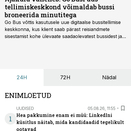
aastal.
tellimiskeskkond võimaldab bussi
broneerida minutitega
Go Bus võttis kasutusele uue digitaalse bussitellimise
keskkonna, kus klient saab pärast reisiandmete
sisestamist kohe ülevaate saadaolevatest bussidest ja
esialgsest hinnast. Nii saab transpordi planeerimisega
kiiresti edasi liikuda hinnapakkumist ootamata.
24H
72H
Nädal
ENIMLOETUD
UUDISED
05.08.26, 11:55
Hea pakkumine enam ei müü: LinkedIni
1
küsitlus näitab, mida kandidaadid tegelikult
ootavad