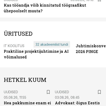
Kas tööandja võib kinnitatud töögraafikut
ühepoolselt muuta?
ÜRITUSED
32 akadeemilist tundi
Juhtimiskonve
IT KOOLITUS
Praktiline projektijuhtimine ja AI
2026 PINGE
võimalused
HETKEL KUUM
UUDISED
UUDISED
05.08.26, 11:55
03.08.26, 08:45
Hea pakkumine enam ei
Advokaat: õigus Eestis