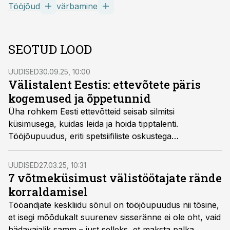
Tööjõud
värbamine
SEOTUD LOOD
UUDISED
30.09.25, 10:00
Välistalent Eestis: ettevõtete päris
kogemused ja õppetunnid
Üha rohkem Eesti ettevõtteid seisab silmitsi
küsimusega, kuidas leida ja hoida tipptalenti.
Tööjõupuudus, eriti spetsiifiliste oskustega
ametikohtadel, on reaalsus pea igas sektoris.
UUDISED
27.03.25, 10:31
7 võtmeküsimust välistöötajate rände
korraldamisel
Tööandjate keskliidu sõnul on tööjõupuudus nii tõsine,
et isegi mõõdukalt suurenev sisseränne ei ole oht, vaid
hädavajalik samm – just selleks, et maksta palka