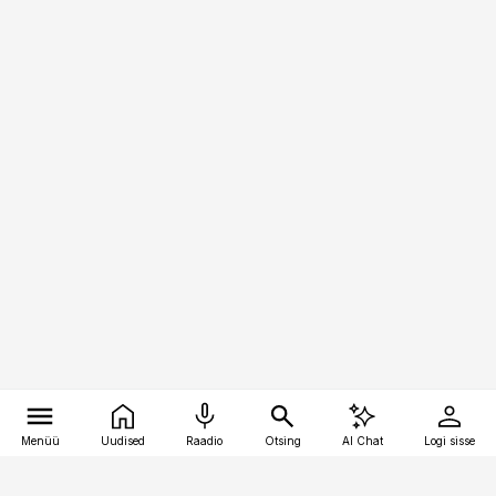
Menüü
Uudised
Raadio
Otsing
AI Chat
Logi sisse