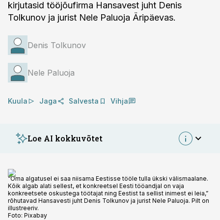
kirjutasid tööjõufirma Hansavest juht Denis
Tolkunov ja jurist Nele Paluoja Äripäevas.
Denis Tolkunov
Nele Paluoja
Kuula
Jaga
Salvesta
Vihja
Loe AI kokkuvõtet
“Oma algatusel ei saa niisama Eestisse tööle tulla ükski välismaalane.
Kõik algab alati sellest, et konkreetsel Eesti tööandjal on vaja
konkreetsete oskustega töötajat ning Eestist ta sellist inimest ei leia,”
rõhutavad Hansavesti juht Denis Tolkunov ja jurist Nele Paluoja. Pilt on
illustreeriv.
Foto:
Pixabay