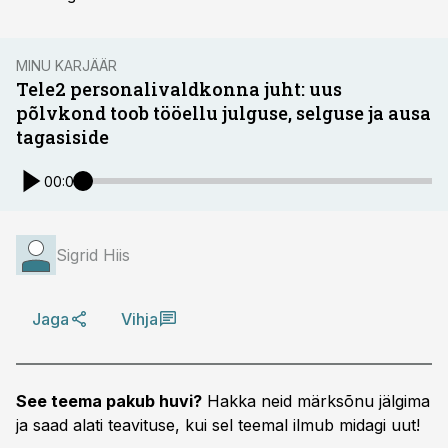
MINU KARJÄÄR
Tele2 personalivaldkonna juht: uus
põlvkond toob tööellu julguse, selguse ja ausa
tagasiside
00:00
Sigrid Hiis
Jaga
Vihja
See teema pakub huvi?
Hakka neid märksõnu jälgima
ja saad alati teavituse, kui sel teemal ilmub midagi uut!