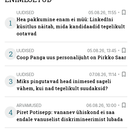
UUDISED
05.08.26, 11:55
Hea pakkumine enam ei müü: LinkedIni
1
küsitlus näitab, mida kandidaadid tegelikult
ootavad
UUDISED
05.08.26, 13:45
2
Coop Panga uus personalijuht on Pirkko Saar
UUDISED
07.08.26, 11:14
3
Miks pingutavad head inimesed sageli
vähem, kui nad tegelikult suudaksid?
ARVAMUSED
06.08.26, 10:00
4
Piret Potisepp: vananev ühiskond ei saa
endale vanuselist diskrimineerimist lubada