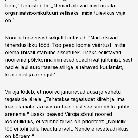
fänn,“ tunnistab ta. „Nemad aitavad meil muuta
organisatsioonikultuuri selliseks, mida tulevikus vaja
on.“
Noorte tugevused selgelt tuntavad. “Nad otsivad
tähenduslikku tööd. Töö peab looma väärtust, mitte
olema lihtsalt stabiilne sissetulek. Lisaks eelistavad
noorema põlvkonna inimesed coach’ivat juhtimist, sest
nad ei lepi autoritaarse stiiliga ja tahavad kuulamist,
kaasamist ja arengut.”
Viiroja tõdeb, et noored janunevad ausa ja vahetu
tagasiside järele. „Tahetakse tagasisidet kiirelt ja ilma
keerutamata. Ja see on hea, sest see sunnib ka juhte
arenema.“ Lisaks peavad Viiroja sõnul noored
loomulikuks, et vaimne tervis on prioriteet: „Nõudlik
töö ei tohi tulla heaolu arvelt. Nende eneseteadlikkus
on kõrgem.“