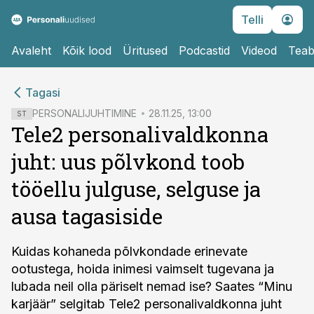
Telli
Avaleht
Kõik lood
Üritused
Podcastid
Videod
Teab
cebook
cebook
Tagasi
Twitter)
Twitter)
PERSONALIJUHTIMINE
28.11.25, 13:00
ST
Tele2 personalivaldkonna
kedIn
kedIn
juht: uus põlvkond toob
ail
ail
tööellu julguse, selguse ja
k
k
ausa tagasiside
Kuidas kohaneda põlvkondade erinevate
ootustega, hoida inimesi vaimselt tugevana ja
lubada neil olla päriselt nemad ise? Saates “Minu
karjäär” selgitab Tele2 personalivaldkonna juht