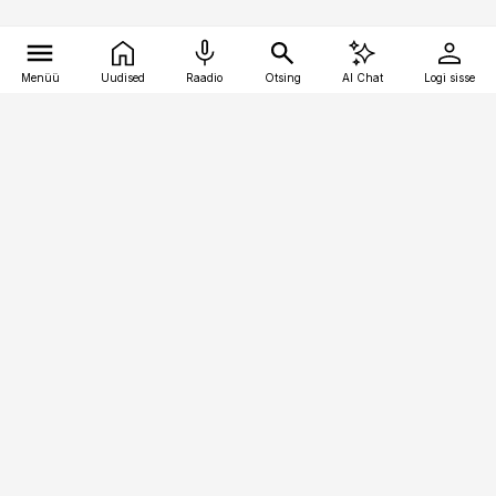
Menüü
Uudised
Raadio
Otsing
AI Chat
Logi sisse
Vana-Lõuna 39/1, 19094 Tallinn
(+372) 667 0111
personaliuudised@personaliuudised.ee
Telli
Reklaam
Firmast
Sisu kasutamisõigused
Ajakirjaniku
eetikakoodeks
Üldtingimused
Privaatsustingimused
Küpsiste poliitika
KKK