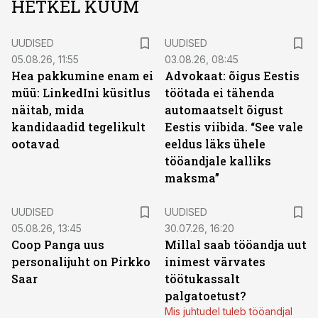
HETKEL KUUM
UUDISED
UUDISED
05.08.26, 11:55
03.08.26, 08:45
Hea pakkumine enam ei
Advokaat: õigus Eestis
müü: LinkedIni küsitlus
töötada ei tähenda
näitab, mida
automaatselt õigust
kandidaadid tegelikult
Eestis viibida. “See vale
ootavad
eeldus läks ühele
tööandjale kalliks
maksma”
UUDISED
UUDISED
05.08.26, 13:45
30.07.26, 16:20
Coop Panga uus
Millal saab tööandja uut
personalijuht on Pirkko
inimest värvates
Saar
töötukassalt
palgatoetust?
Mis juhtudel tuleb tööandjal