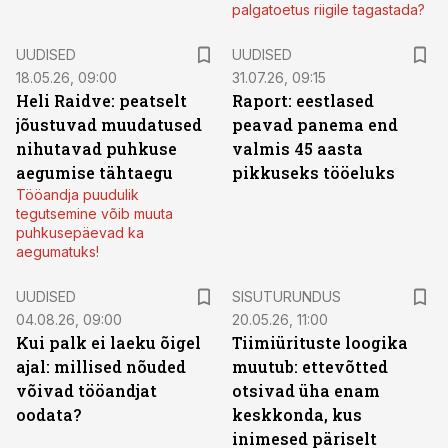
palgatoetus riigile tagastada?
UUDISED
UUDISED
18.05.26, 09:00
31.07.26, 09:15
Heli Raidve: peatselt
Raport: eestlased
jõustuvad muudatused
peavad panema end
nihutavad puhkuse
valmis 45 aasta
aegumise tähtaegu
pikkuseks tööeluks
Tööandja puudulik
tegutsemine võib muuta
puhkusepäevad ka
aegumatuks!
ST
UUDISED
SISUTURUNDUS
04.08.26, 09:00
20.05.26, 11:00
Kui palk ei laeku õigel
Tiimiürituste loogika
ajal: millised nõuded
muutub: ettevõtted
võivad tööandjat
otsivad üha enam
oodata?
keskkonda, kus
inimesed päriselt