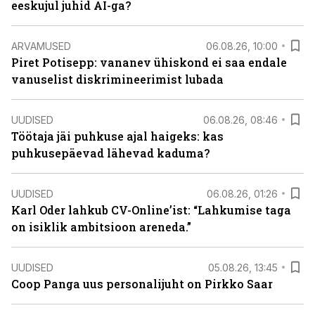
eeskujul juhid AI-ga?
ARVAMUSED
06.08.26, 10:00
Piret Potisepp: vananev ühiskond ei saa endale
vanuselist diskrimineerimist lubada
UUDISED
06.08.26, 08:46
Töötaja jäi puhkuse ajal haigeks: kas
puhkusepäevad lähevad kaduma?
UUDISED
06.08.26, 01:26
Karl Oder lahkub CV-Online’ist: “Lahkumise taga
on isiklik ambitsioon areneda.”
UUDISED
05.08.26, 13:45
Coop Panga uus personalijuht on Pirkko Saar