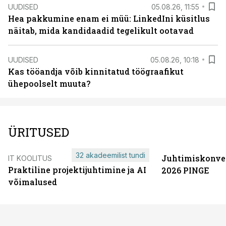
UUDISED
05.08.26, 11:55
Hea pakkumine enam ei müü: LinkedIni küsitlus
näitab, mida kandidaadid tegelikult ootavad
UUDISED
05.08.26, 10:18
Kas tööandja võib kinnitatud töögraafikut
ühepoolselt muuta?
ÜRITUSED
32 akadeemilist tundi
Juhtimiskonve
IT KOOLITUS
Praktiline projektijuhtimine ja AI
2026 PINGE
võimalused