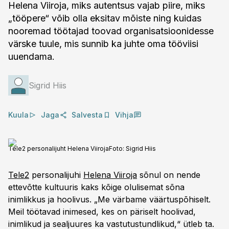
Helena Viiroja, miks autentsus vajab piire, miks
„tööpere“ võib olla eksitav mõiste ning kuidas
nooremad töötajad toovad organisatsioonidesse
värske tuule, mis sunnib ka juhte oma tööviisi
uuendama.
Sigrid Hiis
Kuula
Jaga
Salvesta
Vihja
Tele2 personalijuht Helena Viiroja
Foto:
Sigrid Hiis
Tele2
personalijuhi
Helena Viiroja
sõnul on nende
ettevõtte kultuuris kaks kõige olulisemat sõna
inimlikkus ja hoolivus. „Me värbame väärtuspõhiselt.
Meil töötavad inimesed, kes on päriselt hoolivad,
inimlikud ja sealjuures ka vastutustundlikud,“ ütleb ta.