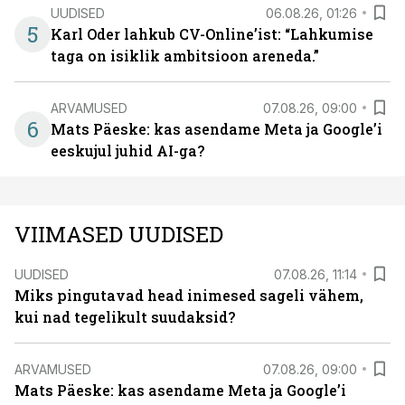
UUDISED
06.08.26, 01:26
5
Karl Oder lahkub CV-Online’ist: “Lahkumise
taga on isiklik ambitsioon areneda.”
ARVAMUSED
07.08.26, 09:00
6
Mats Päeske: kas asendame Meta ja Google’i
eeskujul juhid AI-ga?
VIIMASED UUDISED
UUDISED
07.08.26, 11:14
Miks pingutavad head inimesed sageli vähem,
kui nad tegelikult suudaksid?
ARVAMUSED
07.08.26, 09:00
Mats Päeske: kas asendame Meta ja Google’i