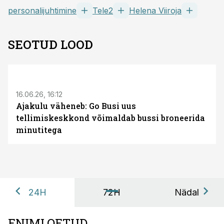
personalijuhtimine
Tele2
Helena Viiroja
SEOTUD LOOD
ST
16.06.26, 16:12
Ajakulu väheneb: Go Busi uus
tellimiskeskkond võimaldab bussi broneerida
minutitega
24H
72H
Nädal
ENIMLOETUD