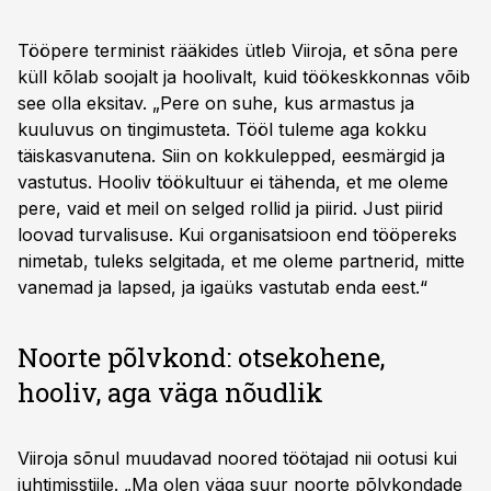
Tööpere terminist rääkides ütleb Viiroja, et sõna pere
küll kõlab soojalt ja hoolivalt, kuid töökeskkonnas võib
see olla eksitav. „Pere on suhe, kus armastus ja
kuuluvus on tingimusteta. Tööl tuleme aga kokku
täiskasvanutena. Siin on kokkulepped, eesmärgid ja
vastutus. Hooliv töökultuur ei tähenda, et me oleme
pere, vaid et meil on selged rollid ja piirid. Just piirid
loovad turvalisuse. Kui organisatsioon end tööpereks
nimetab, tuleks selgitada, et me oleme partnerid, mitte
vanemad ja lapsed, ja igaüks vastutab enda eest.“
Noorte põlvkond: otsekohene,
hooliv, aga väga nõudlik
Viiroja sõnul muudavad noored töötajad nii ootusi kui
juhtimisstiile. „Ma olen väga suur noorte põlvkondade