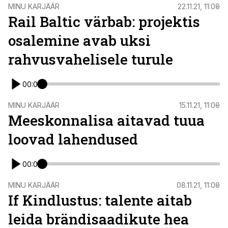
ST
MINU KARJÄÄR
22.11.21, 11:00
Rail Baltic värbab: projektis
osalemine avab uksi
rahvusvahelisele turule
00:00
ST
MINU KARJÄÄR
15.11.21, 11:00
Meeskonnalisa aitavad tuua
loovad lahendused
00:00
ST
MINU KARJÄÄR
08.11.21, 11:00
If Kindlustus: talente aitab
leida brändisaadikute hea