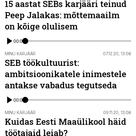
15 aastat SEBs karjääri teinud
Peep Jalakas: mõttemaailm
on kõige olulisem
00:00
MINU KARJÄÄR
07.12.20, 13:00
SEB töökultuurist:
ambitsioonikatele inimestele
antakse vabadus tegutseda
00:00
MINU KARJÄÄR
09.11.20, 13:00
Kuidas Eesti Maaülikool häid
töötajaid leiab?