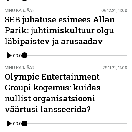
ST
MINU KARJÄÄR
06.12.21, 11:00
SEB juhatuse esimees Allan
Parik: juhtimiskultuur olgu
läbipaistev ja arusaadav
00:00
ST
MINU KARJÄÄR
29.11.21, 11:00
Olympic Entertainment
Groupi kogemus: kuidas
nullist organisatsiooni
väärtusi lansseerida?
00:00