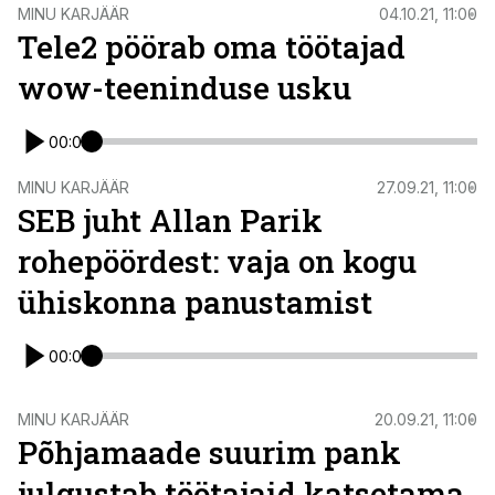
ST
MINU KARJÄÄR
04.10.21, 11:00
Tele2 pöörab oma töötajad
wow-teeninduse usku
00:00
ST
MINU KARJÄÄR
27.09.21, 11:00
SEB juht Allan Parik
rohepöördest: vaja on kogu
ühiskonna panustamist
00:00
ST
MINU KARJÄÄR
20.09.21, 11:00
Põhjamaade suurim pank
julgustab töötajaid katsetama