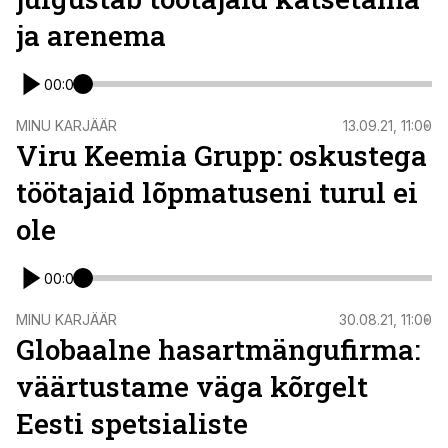
ja arenema
00:00
ST
MINU KARJÄÄR
13.09.21, 11:00
Viru Keemia Grupp: oskustega
töötajaid lõpmatuseni turul ei
ole
00:00
ST
MINU KARJÄÄR
30.08.21, 11:00
Globaalne hasartmängufirma:
väärtustame väga kõrgelt
Eesti spetsialiste