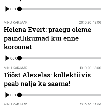
00:00
MINU KARJÄÄR
26.10.20, 13:00
Helena Evert: praegu oleme
paindlikumad kui enne
koroonat
00:00
MINU KARJÄÄR
19.10.20, 13:00
Tööst Alexelas: kollektiivis
peab nalja ka saama!
00:00
MINU KARJÄÄR
12.10.20, 13:00