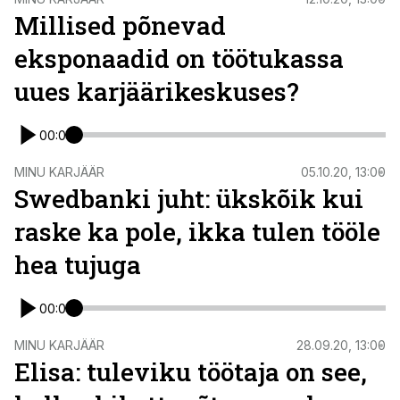
Millised põnevad
eksponaadid on töötukassa
uues karjäärikeskuses?
00:00
MINU KARJÄÄR
05.10.20, 13:00
Swedbanki juht: ükskõik kui
raske ka pole, ikka tulen tööle
hea tujuga
00:00
MINU KARJÄÄR
28.09.20, 13:00
Elisa: tuleviku töötaja on see,