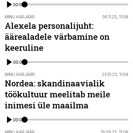
00:00
ST
MINU KARJÄÄR
06.11.23, 11:00
Alexela personalijuht:
äärealadele värbamine on
keeruline
00:00
ST
MINU KARJÄÄR
23.10.23, 11:03
Nordea: skandinaavialik
töökultuur meelitab meile
inimesi üle maailma
00:00
ST
MINU KARJÄÄR
19.09.23, 11:00