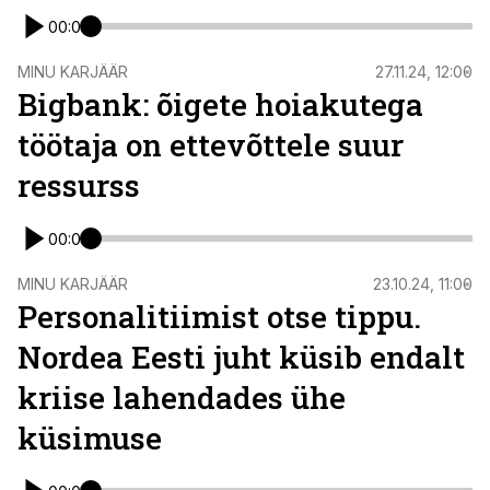
00:00
ST
MINU KARJÄÄR
27.11.24, 12:00
Bigbank: õigete hoiakutega
töötaja on ettevõttele suur
ressurss
00:00
ST
MINU KARJÄÄR
23.10.24, 11:00
Personalitiimist otse tippu.
Nordea Eesti juht küsib endalt
kriise lahendades ühe
küsimuse