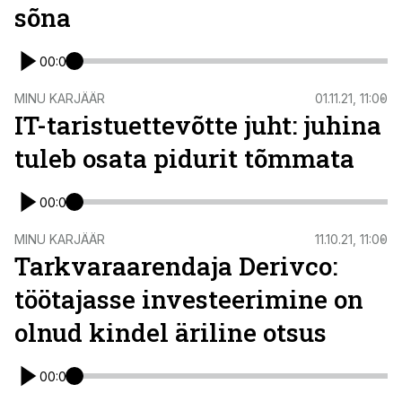
sõna
00:00
ST
MINU KARJÄÄR
01.11.21, 11:00
IT-taristuettevõtte juht: juhina
tuleb osata pidurit tõmmata
00:00
ST
MINU KARJÄÄR
11.10.21, 11:00
Tarkvaraarendaja Derivco:
töötajasse investeerimine on
olnud kindel äriline otsus
00:00