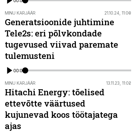
00:00
ST
MINU KARJÄÄR
21.10.24, 11:00
Generatsioonide juhtimine
Tele2s: eri põlvkondade
tugevused viivad paremate
tulemusteni
00:00
ST
MINU KARJÄÄR
13.11.23, 11:02
Hitachi Energy: tõelised
ettevõtte väärtused
kujunevad koos töötajatega
ajas