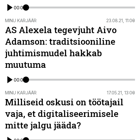
00:00
ST
MINU KARJÄÄR
23.08.21, 11:00
AS Alexela tegevjuht Aivo
Adamson: traditsiooniline
juhtimismudel hakkab
muutuma
00:00
MINU KARJÄÄR
17.05.21, 13:00
Milliseid oskusi on töötajail
vaja, et digitaliseerimisele
mitte jalgu jääda?