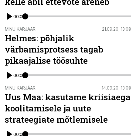
kelle abil ettevõte areneb
00:00
MINU KARJÄÄR
21.09.20, 13:00
Helmes: põhjalik
värbamisprotsess tagab
pikaajalise töösuhte
00:00
MINU KARJÄÄR
14.09.20, 13:00
Uus Maa: kasutame kriisiaega
koolitamisele ja uute
strateegiate mõtlemisele
00:00