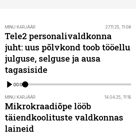
ST
MINU KARJÄÄR
27.11.25, 11:00
Tele2 personalivaldkonna
juht: uus põlvkond toob tööellu
julguse, selguse ja ausa
tagasiside
00:00
ST
MINU KARJÄÄR
14.04.25, 11:15
Mikrokraadiõpe lööb
täiendkoolituste valdkonnas
laineid