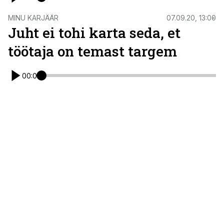
MINU KARJÄÄR
07.09.20, 13:00
Juht ei tohi karta seda, et
töötaja on temast targem
00:00