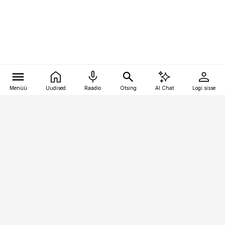
Menüü
Uudised
Raadio
Otsing
AI Chat
Logi sisse
Vana-Lõuna 39/1, 19094 Tallinn
(+372) 667 0111
personaliuudised@personaliuudised.ee
Telli
Reklaam
Firmast