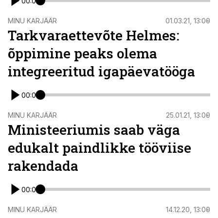
00:00
ST
MINU KARJÄÄR
01.03.21, 13:00
Tarkvaraettevõte Helmes:
õppimine peaks olema
integreeritud igapäevatööga
00:00
MINU KARJÄÄR
25.01.21, 13:00
Ministeeriumis saab väga
edukalt paindlikke tööviise
rakendada
00:00
MINU KARJÄÄR
14.12.20, 13:00