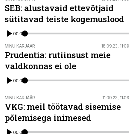
SEB: alustavaid ettevõtjaid
sütitavad teiste kogemuslood
00:00
ST
MINU KARJÄÄR
18.09.23, 11:00
Prudentia: rutiinsust meie
valdkonnas ei ole
00:00
ST
MINU KARJÄÄR
11.09.23, 11:00
VKG: meil töötavad sisemise
põlemisega inimesed
00:00