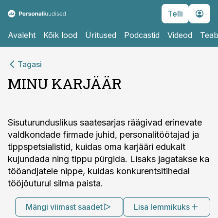
Telli
Avaleht
Kõik lood
Üritused
Podcastid
Videod
Teab
Tagasi
MINU KARJÄÄR
Sisuturunduslikus saatesarjas räägivad erinevate
valdkondade firmade juhid, personalitöötajad ja
tippspetsialistid, kuidas oma karjääri edukalt
kujundada ning tippu pürgida. Lisaks jagatakse ka
tööandjatele nippe, kuidas konkurentsitihedal
tööjõuturul silma paista.
Mängi viimast saadet
Lisa lemmikuks