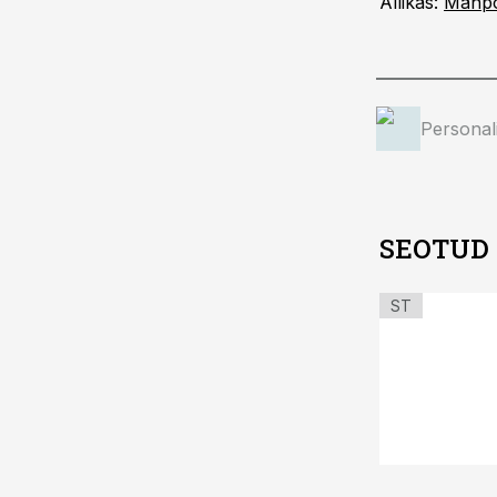
Allikas:
Manp
Personal
SEOTUD
ST