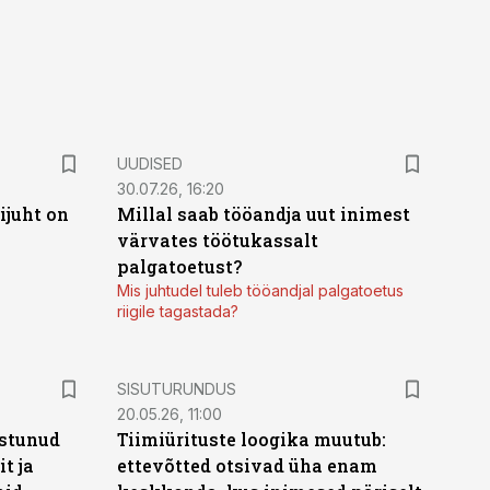
UUDISED
30.07.26, 16:20
ijuht on
Millal saab tööandja uut inimest
värvates töötukassalt
palgatoetust?
Mis juhtudel tuleb tööandjal palgatoetus
riigile tagastada?
ST
SISUTURUNDUS
20.05.26, 11:00
stunud
Tiimiürituste loogika muutub:
t ja
ettevõtted otsivad üha enam