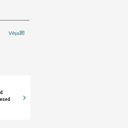
Vihja
ed
esed