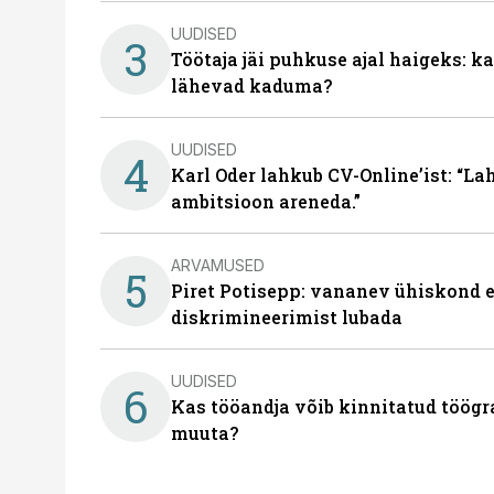
UUDISED
3
Töötaja jäi puhkuse ajal haigeks: 
lähevad kaduma?
UUDISED
4
Karl Oder lahkub CV-Online’ist: “La
ambitsioon areneda.”
ARVAMUSED
5
Piret Potisepp: vananev ühiskond e
diskrimineerimist lubada
UUDISED
6
Kas tööandja võib kinnitatud töögr
muuta?