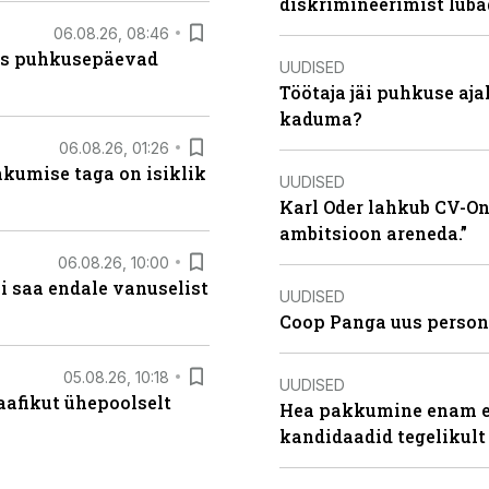
diskrimineerimist lub
06.08.26, 08:46
kas puhkusepäevad
UUDISED
Töötaja jäi puhkuse aj
kaduma?
06.08.26, 01:26
hkumise taga on isiklik
UUDISED
Karl Oder lahkub CV-Onl
ambitsioon areneda.”
06.08.26, 10:00
i saa endale vanuselist
UUDISED
Coop Panga uus persona
05.08.26, 10:18
UUDISED
aafikut ühepoolselt
Hea pakkumine enam ei
kandidaadid tegelikult