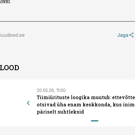
ower
iuudised.ee
Jaga
 LOOD
20.05.26, 11:00
Tiimiürituste loogika muutub: ettevõtt
otsivad üha enam keskkonda, kus inim
päriselt suhtleksid