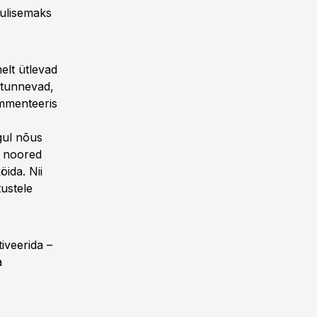
lulisemaks
elt ütlevad
d tunnevad,
ommenteeris
gul nõus
d noored
ida. Nii
tustele
iveerida –
a