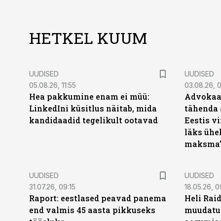
HETKEL KUUM
UUDISED
UUDISED
05.08.26, 11:55
03.08.26, 
Hea pakkumine enam ei müü:
Advokaat
LinkedIni küsitlus näitab, mida
tähenda 
kandidaadid tegelikult ootavad
Eestis vi
läks ühel
maksma
UUDISED
UUDISED
31.07.26, 09:15
18.05.26, 0
Raport: eestlased peavad panema
Heli Raid
end valmis 45 aasta pikkuseks
muudatu