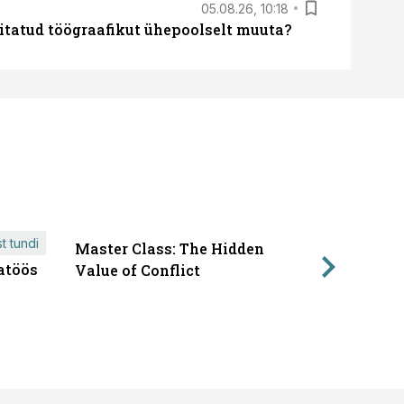
05.08.26, 10:18
itatud töögraafikut ühepoolselt muuta?
t tundi
Master Class: The Hidden
ÄRIPÄEVA 
atöös
Läbirääk
Value of Conflict