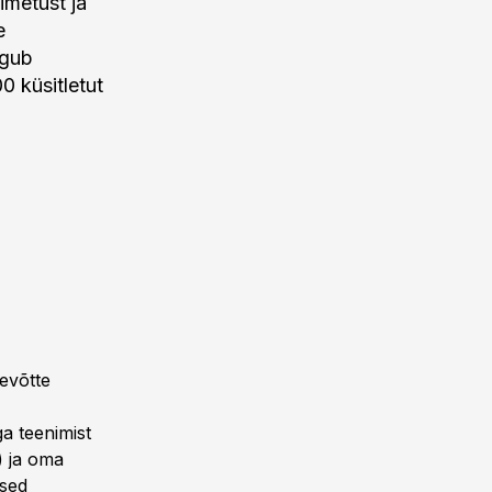
imetust ja
e
lgub
0 küsitletut
tevõtte
a teenimist
) ja oma
used