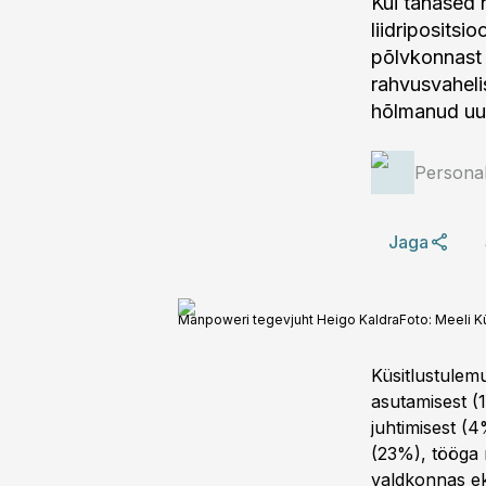
Kui tänased 
liidripositsi
põlvkonnast 
rahvusvaheli
hõlmanud uur
Personal
Jaga
Manpoweri tegevjuht Heigo Kaldra
Foto:
Meeli K
Küsitlustulem
asutamisest (1
juhtimisest (
(23%), tööga m
valdkonnas ek