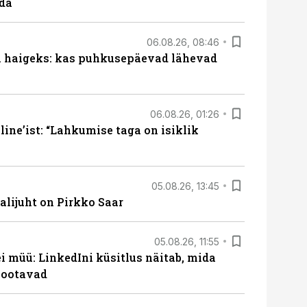
ada
06.08.26, 08:46
al haigeks: kas puhkusepäevad lähevad
06.08.26, 01:26
ine’ist: “Lahkumise taga on isiklik
05.08.26, 13:45
lijuht on Pirkko Saar
05.08.26, 11:55
 müü: LinkedIni küsitlus näitab, mida
 ootavad