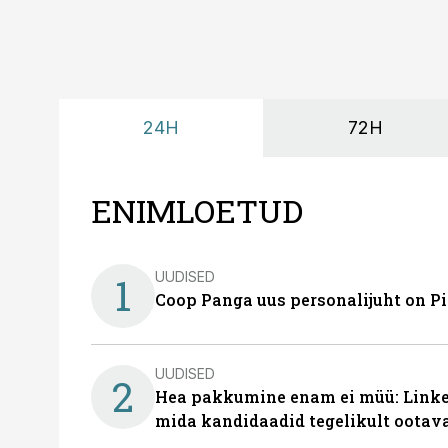
24H
72H
ENIMLOETUD
UUDISED
1
Coop Panga uus personalijuht on P
UUDISED
2
Hea pakkumine enam ei müü: Linked
mida kandidaadid tegelikult ootav