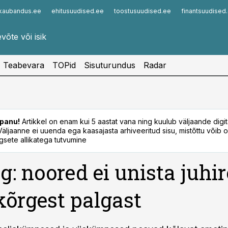
kaubandus.ee
ehitusuudised.ee
toostusuudised.ee
finantsuudised
Infopank
Radar
Teabevara
TOPid
Sisuturundus
Radar
panu!
Artikkel on enam kui 5 aastat vana ning kuulub väljaande digi
. Väljaanne ei uuenda ega kaasajasta arhiveeritud sisu, mistõttu võib ol
sete allikatega tutvumine
: noored ei unista juhiro
kõrgest palgast