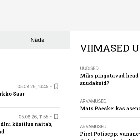
Nädal
VIIMASED U
UUDISED
Miks pingutavad head i
suudaksid?
05.08.26, 13:45
irkko Saar
ARVAMUSED
Mats Päeske: kas asend
05.08.26, 11:55
Ini küsitlus näitab,
ARVAMUSED
ad
Piret Potisepp: vanane