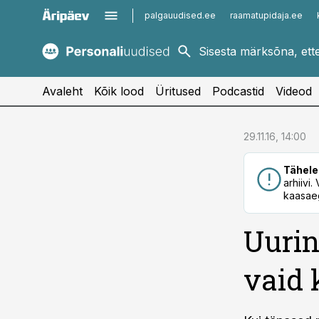
palgauudised.ee
raamatupidaja.ee
kaubandus.ee
imelineajalugu.ee
kinnisvarauudised.ee
imelineteadus.ee
Avaleht
Kõik lood
Üritused
Podcastid
Videod
cebook
cebook
29.11.16, 14:00
Twitter)
Twitter)
Tähele
kedIn
kedIn
arhiivi
kaasaeg
ail
ail
Uuring
k
k
vaid 