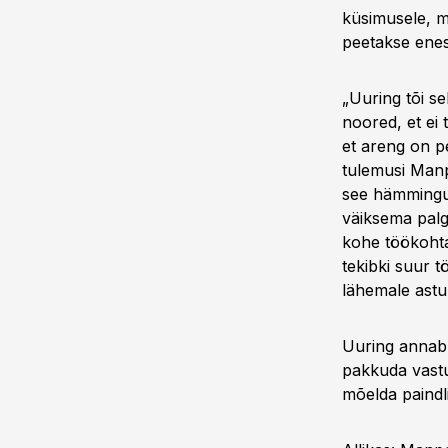
küsimusele, mi
peetakse enes
„Uuring tõi se
noored, et ei
et areng on p
tulemusi Manp
see hämmingut
väiksema palg
kohe töökohta
tekibki suur t
lähemale astu
Uuring annab 
pakkuda vastut
mõelda paindl