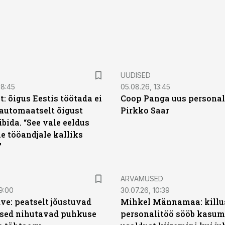
UUDISED
08:45
05.08.26, 13:45
: õigus Eestis töötada ei
Coop Panga uus personal
automaatselt õigust
Pirkko Saar
ibida. “See vale eeldus
e tööandjale kalliks
”
ARVAMUSED
9:00
30.07.26, 10:39
ve: peatselt jõustuvad
Mihkel Männamaa: killu
sed nihutavad puhkuse
personalitöö sööb kasumi