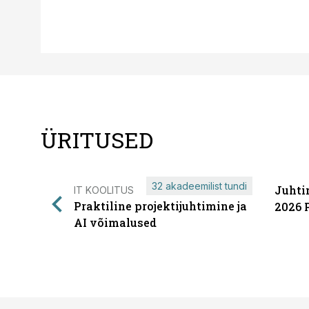
ÜRITUSED
32 akadeemilist tundi
Juhti
IT KOOLITUS
Praktiline projektijuhtimine ja
2026 
AI võimalused