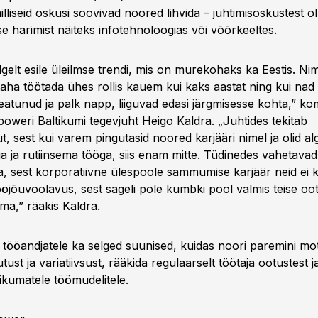
lliseid oskusi soovivad noored lihvida – juhtimisoskustest o
e harimist näiteks infotehnoloogias või võõrkeeltes.
lgelt esile üleilmse trendi, mis on murekohaks ka Eestis. Nim
 taha töötada ühes rollis kauem kui kaks aastat ning kui na
eatunud ja palk napp, liiguvad edasi järgmisesse kohta,” k
oweri Baltikumi tegevjuht Heigo Kaldra. „Juhtides tekitab
, sest kui varem pingutasid noored karjääri nimel ja olid al
a ja rutiinsema tööga, siis enam mitte. Tüdinedes vahetava
, sest korporatiivne ülespoole sammumise karjäär neid ei kö
ööjõuvoolavus, sest sageli pole kumbki pool valmis teise oo
ma,” rääkis Kaldra.
tööandjatele ka selged suunised, kuidas noori paremini mot
ust ja variatiivsust, rääkida regulaarselt töötaja ootustest j
ikumatele töömudelitele.