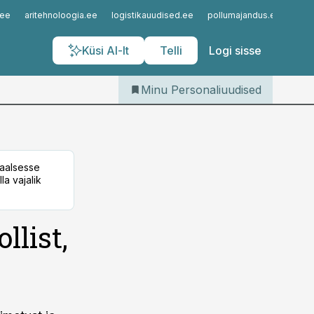
Iseteenindus
.ee
aritehnoloogia.ee
logistikauudised.ee
pollumajandus.ee
kinn
Telli Personaliuudised
Küsi AI-lt
Telli
Logi sisse
Minu Personaliuudised
taalsesse
la vajalik
llist,