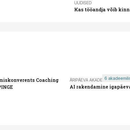
UUDISED
Kas tööandja võib kinn
6 akadeemilis
miskonverents Coaching
ÄRIPÄEVA AKADEEMIA
AI rakendamine igapäev
PINGE