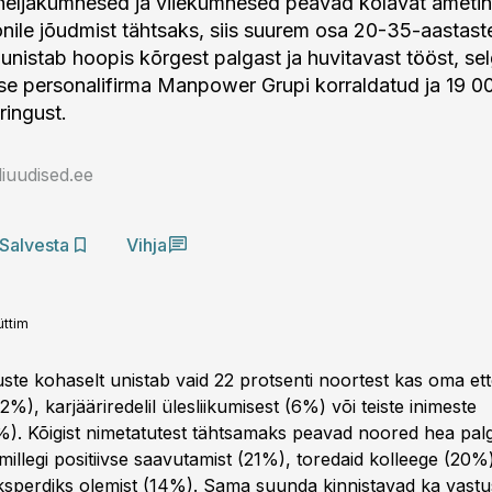
neljakümnesed ja viiekümnesed peavad kõlavat ametin
oonile jõudmist tähtsaks, siis suurem osa 20-35-aastast
unistab hoopis kõrgest palgast ja huvitavast tööst, se
se personalifirma Manpower Grupi korraldatud ja 19 00
ingust.
iuudised.ee
Salvesta
Vihja
üttim
uste kohaselt unistab vaid 22 protsenti noortest kas oma et
2%), karjääriredelil ülesliikumisest (6%) või teiste inimeste
4%). Kõigist nimetatutest tähtsamaks peavad noored hea palg
illegi positiivse saavutamist (21%), toredaid kolleege (20%
sperdiks olemist (14%). Sama suunda kinnistavad ka vast