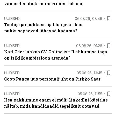
vanuselist diskrimineerimist lubada
UUDISED
06.08.26, 08:46
Töötaja jäi puhkuse ajal haigeks: kas
puhkusepäevad lähevad kaduma?
UUDISED
06.08.26, 01:26
Karl Oder lahkub CV-Online’ist: “Lahkumise taga
on isiklik ambitsioon areneda.”
UUDISED
05.08.26, 13:45
Coop Panga uus personalijuht on Pirkko Saar
UUDISED
05.08.26, 11:55
Hea pakkumine enam ei müü: LinkedIni küsitlus
näitab, mida kandidaadid tegelikult ootavad