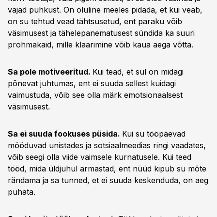
vajad puhkust. On oluline meeles pidada, et kui veab,
on su tehtud vead tähtsusetud, ent paraku võib
väsimusest ja tähelepanematusest sündida ka suuri
prohmakaid, mille klaarimine võib kaua aega võtta.
Sa pole motiveeritud.
Kui tead, et sul on midagi
põnevat juhtumas, ent ei suuda sellest kuidagi
vaimustuda, võib see olla märk emotsionaalsest
väsimusest.
Sa ei suuda fookuses püsida.
Kui su tööpäevad
mööduvad unistades ja sotsiaalmeedias ringi vaadates,
võib seegi olla viide vaimsele kurnatusele. Kui teed
tööd, mida üldjuhul armastad, ent nüüd kipub su mõte
rändama ja sa tunned, et ei suuda keskenduda, on aeg
puhata.