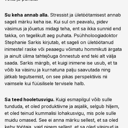
Su keha annab alla.
Stressist ja ületöötamisest annab
sageli märku keha ise. Kui sul on peavalu, pidev
väsimus ja jõuetus midagi teha, ent sa ikka sunnid end
takka, on tegelikult aeg puhata. Psühholoogiadoktor
Stephanie Sarkis kirjutab, et sageli on ületöötanud
inimestel raske või peaaegu võimatu hommikuti ärgata
ja ainult ülima tahtejõuga õnnestub end teki alt välja
saada. Sarkis märgib, et kuigi inimene ise usub, et ta
võib ka väsinu ja kurnatuna palju saavutada ning
jätkab tegutsemist, on see pikas perspektiivis nii
vaimsele kui füüsilisele tervisele halb.
Sa teed hooletusvigu.
Kuigi esmapilgul võib sulle
tunduda, et oled produktiivne ja asjalik, selgub hiljem,
et oled teinud kummalisi lohakusvigu, mis pole sulle
muidu omased. See ei anna märku sellest, et sa oled
kehv töötaja, vaid pigem sellest, et sa oled väsinud ja