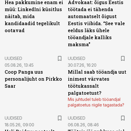
Hea pakkumine enam ei
Advokaat: õigus Eestis
müü: LinkedIni küsitlus
töötada ei tähenda
näitab, mida
automaatselt õigust
kandidaadid tegelikult
Eestis viibida. “See vale
ootavad
eeldus läks ühele
tööandjale kalliks
maksma”
UUDISED
UUDISED
05.08.26, 13:45
30.07.26, 16:20
Coop Panga uus
Millal saab tööandja uut
personalijuht on Pirkko
inimest värvates
Saar
töötukassalt
palgatoetust?
Mis juhtudel tuleb tööandjal
palgatoetus riigile tagastada?
UUDISED
UUDISED
18.05.26, 09:00
06.08.26, 08:46