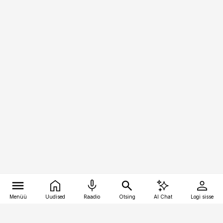
Menüü
Uudised
Raadio
Otsing
AI Chat
Logi sisse