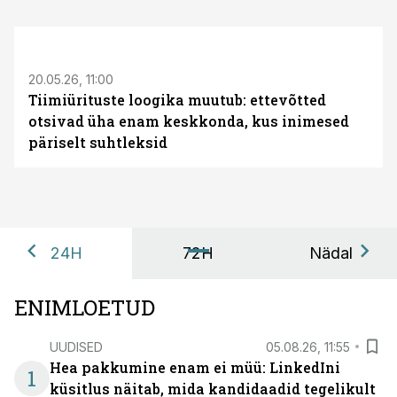
ST
20.05.26, 11:00
Tiimiürituste loogika muutub: ettevõtted
otsivad üha enam keskkonda, kus inimesed
päriselt suhtleksid
24H
72H
Nädal
ENIMLOETUD
UUDISED
05.08.26, 11:55
Hea pakkumine enam ei müü: LinkedIni
1
küsitlus näitab, mida kandidaadid tegelikult