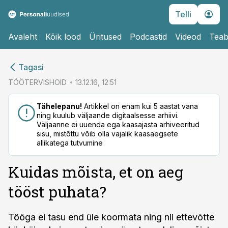
Telli
Avaleht
Kõik lood
Üritused
Podcastid
Videod
Teab
cebook
cebook
Tagasi
Twitter)
Twitter)
TÖÖTERVISHOID
13.12.16, 12:51
kedIn
kedIn
Tähelepanu!
Artikkel on enam kui 5 aastat vana
ning kuulub väljaande digitaalsesse arhiivi.
ail
ail
Väljaanne ei uuenda ega kaasajasta arhiveeritud
sisu, mistõttu võib olla vajalik kaasaegsete
k
k
allikatega tutvumine
Kuidas mõista, et on aeg
tööst puhata?
Tööga ei tasu end üle koormata ning nii ettevõtte