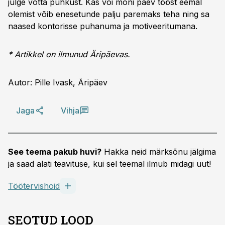
julge võtta puhkust. Kas või mõni päev tööst eemal
olemist võib enesetunde palju paremaks teha ning sa
naased kontorisse puhanuma ja motiveeritumana.
* Artikkel on ilmunud Äripäevas.
Autor: Pille Ivask, Äripäev
Jaga
Vihja
See teema pakub huvi?
Hakka neid märksõnu jälgima
ja saad alati teavituse, kui sel teemal ilmub midagi uut!
Töötervishoid
SEOTUD LOOD