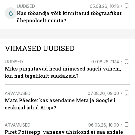
UUDISED
05.08.26, 10:18
6
Kas tööandja võib kinnitatud töögraafikut
ühepoolselt muuta?
VIIMASED UUDISED
UUDISED
07.08.26, 11:14
Miks pingutavad head inimesed sageli vähem,
kui nad tegelikult suudaksid?
ARVAMUSED
07.08.26, 09:00
Mats Päeske: kas asendame Meta ja Google’i
eeskujul juhid AI-ga?
ARVAMUSED
06.08.26, 10:00
Piret Potisepp: vananev ühiskond ei saa endale