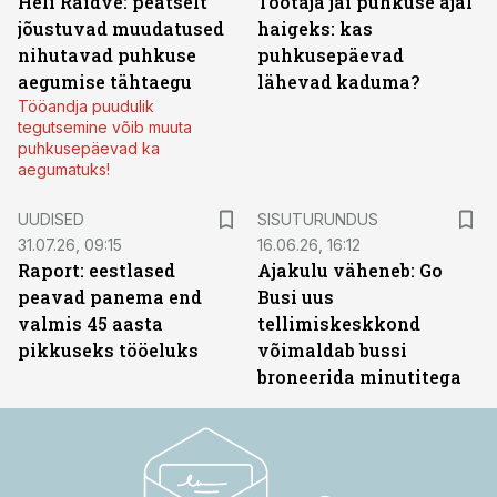
Heli Raidve: peatselt
Töötaja jäi puhkuse ajal
jõustuvad muudatused
haigeks: kas
nihutavad puhkuse
puhkusepäevad
aegumise tähtaegu
lähevad kaduma?
Tööandja puudulik
tegutsemine võib muuta
puhkusepäevad ka
aegumatuks!
ST
UUDISED
SISUTURUNDUS
31.07.26, 09:15
16.06.26, 16:12
Raport: eestlased
Ajakulu väheneb: Go
peavad panema end
Busi uus
valmis 45 aasta
tellimiskeskkond
pikkuseks tööeluks
võimaldab bussi
broneerida minutitega