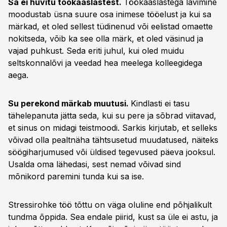
Sa ei huvitu töökaaslastest.
Töökaaslastega lävimine
moodustab üsna suure osa inimese tööelust ja kui sa
märkad, et oled sellest tüdinenud või eelistad omaette
nokitseda, võib ka see olla märk, et oled väsinud ja
vajad puhkust. Seda eriti juhul, kui oled muidu
seltskonnalõvi ja veedad hea meelega kolleegidega
aega.
Su perekond märkab muutusi.
Kindlasti ei tasu
tähelepanuta jätta seda, kui su pere ja sõbrad viitavad,
et sinus on midagi teistmoodi. Sarkis kirjutab, et selleks
võivad olla pealtnäha tähtsusetud muudatused, näiteks
söögiharjumused või üldised tegevused päeva jooksul.
Usalda oma lähedasi, sest nemad võivad sind
mõnikord paremini tunda kui sa ise.
Stressirohke töö tõttu on väga oluline end põhjalikult
tundma õppida. Sea endale piirid, kust sa üle ei astu, ja