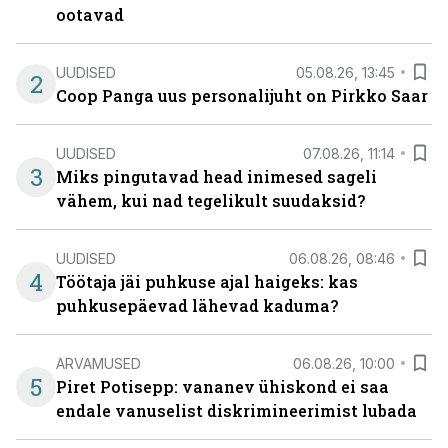
ootavad
UUDISED
05.08.26, 13:45
2
Coop Panga uus personalijuht on Pirkko Saar
UUDISED
07.08.26, 11:14
3
Miks pingutavad head inimesed sageli
vähem, kui nad tegelikult suudaksid?
UUDISED
06.08.26, 08:46
4
Töötaja jäi puhkuse ajal haigeks: kas
puhkusepäevad lähevad kaduma?
ARVAMUSED
06.08.26, 10:00
5
Piret Potisepp: vananev ühiskond ei saa
endale vanuselist diskrimineerimist lubada