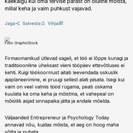
käekäigu kui oma tervise pärast on oluline mõista,
millal keha ja vaim puhkust vajavad.
Jaga
Salvesta
Vihja
Foto:
GraphicStock
Firmaomanikud ütlevad sageli, et töö ei lõppe kunagi ja
traditsiooniline üheksast viieni tööpäev ettevõtluses ei
kehti. Kuigi töökoormust aitab leevendada oskuslik
ajaplaneerimine, ei pruugi sellest alati piisata. Isegi kui
vaim on veel valmis tööd rügama, peab oskama
kuulata ka oma keha ja mõistma, et vahepeal on
mõistlik asjad sinnapaika jätta ja endale mõelda.
Väljaanded Entrepreneur ja Psychology Today
annavad nõu, kuidas mõista, et aeg on hoog maha
võtta ja puhata.