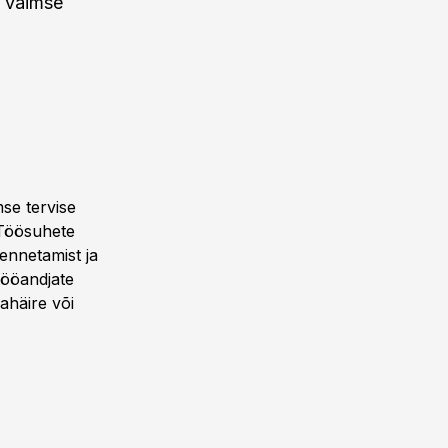
a vaimse
se tervise
 Töösuhete
 ennetamist ja
 tööandjate
ahäire või