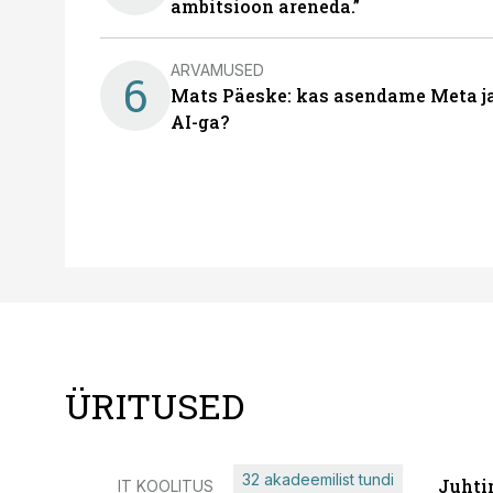
ambitsioon areneda.”
ARVAMUSED
6
Mats Päeske: kas asendame Meta ja 
AI-ga?
ÜRITUSED
32 akadeemilist tundi
Juhti
IT KOOLITUS