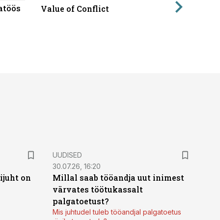
atöös
Läbirääk
Value of Conflict
UUDISED
30.07.26, 16:20
ijuht on
Millal saab tööandja uut inimest
värvates töötukassalt
palgatoetust?
Mis juhtudel tuleb tööandjal palgatoetus