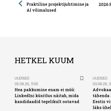
Praktiline projektijuhtimine ja
2026 
AI võimalused
HETKEL KUUM
UUDISED
UUDISED
05.08.26, 11:55
03.08.26, 
Hea pakkumine enam ei müü:
Advokaat
LinkedIni küsitlus näitab, mida
tähenda 
kandidaadid tegelikult ootavad
Eestis vi
läks ühel