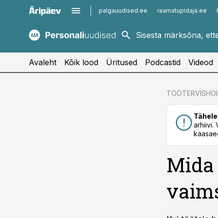
palgauudised.ee
raamatupidaja.ee
kaubandus.ee
imelineajalugu.ee
kinnisvarauudised.ee
imelineteadus.ee
Avaleht
Kõik lood
Üritused
Podcastid
Videod
cebook
TÖÖTERVISHO
Twitter)
Tähele
kedIn
arhiivi
kaasaeg
ail
Mida 
k
vaims