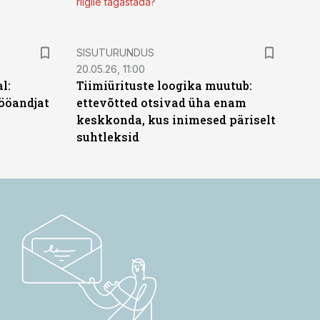
riigile tagastada?
ST
SISUTURUNDUS
20.05.26, 11:00
l:
Tiimiürituste loogika muutub:
ööandjat
ettevõtted otsivad üha enam
keskkonda, kus inimesed päriselt
suhtleksid