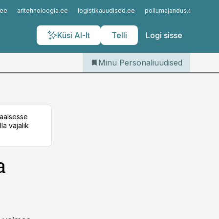
Iseteenindus
.ee
aritehnoloogia.ee
logistikauudised.ee
pollumajandus.ee
kinn
Telli Personaliuudised
Küsi AI-lt
Telli
Logi sisse
Minu Personaliuudised
taalsesse
la vajalik
a