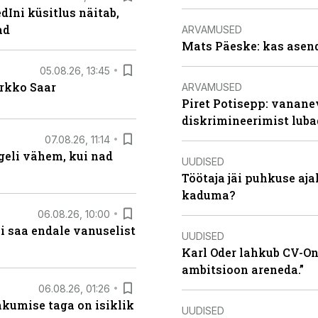
Ini küsitlus näitab,
ad
ARVAMUSED
Mats Päeske: kas asend
05.08.26, 13:45
irkko Saar
ARVAMUSED
Piret Potisepp: vanane
diskrimineerimist lub
07.08.26, 11:14
eli vähem, kui nad
UUDISED
Töötaja jäi puhkuse aj
kaduma?
06.08.26, 10:00
i saa endale vanuselist
UUDISED
Karl Oder lahkub CV-Onl
ambitsioon areneda.”
06.08.26, 01:26
hkumise taga on isiklik
UUDISED