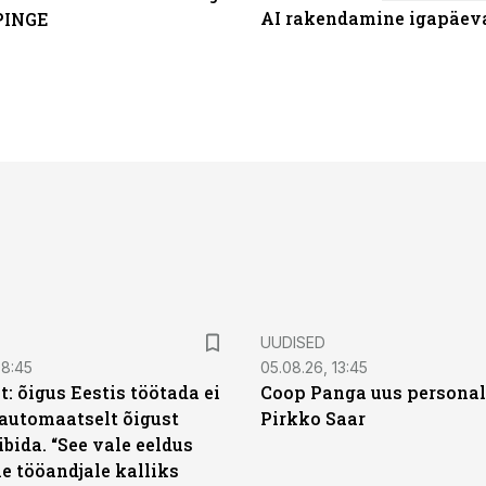
AI rakendamine igapäev
PINGE
UUDISED
08:45
05.08.26, 13:45
: õigus Eestis töötada ei
Coop Panga uus personal
automaatselt õigust
Pirkko Saar
ibida. “See vale eeldus
e tööandjale kalliks