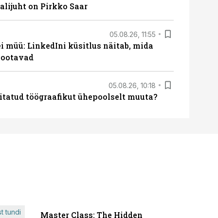
lijuht on Pirkko Saar
05.08.26, 11:55
 müü: LinkedIni küsitlus näitab, mida
 ootavad
05.08.26, 10:18
itatud töögraafikut ühepoolselt muuta?
t tundi
Master Class: The Hidden
ÄRIPÄEVA 