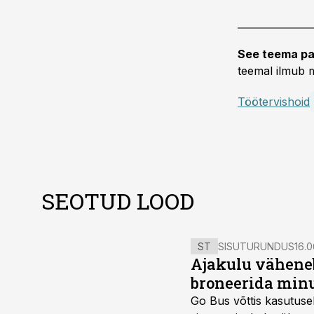
See teema pa
teemal ilmub m
Töötervishoid
SEOTUD LOOD
ST
SISUTURUNDUS
16.0
Ajakulu väheneb
broneerida minu
Go Bus võttis kasutusel