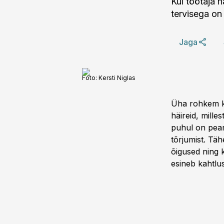
Kui töötaja h
tervisega on
Jaga
Foto:
Kersti Niglas
Üha rohkem ka
häireid, mill
puhul on peami
tõrjumist. Täh
õigused ning 
esineb kahtlu