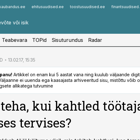
kaubandus.ee
ehitusuudised.ee
toostusuudised.ee
finantsuudised
Infopank
Radar
Teabevara
TOPid
Sisuturundus
Radar
ID
13.02.17, 15:35
panu!
Artikkel on enam kui 5 aastat vana ning kuulub väljaande digi
. Väljaanne ei uuenda ega kaasajasta arhiveeritud sisu, mistõttu võib ol
sete allikatega tutvumine
teha, kui kahtled töötaj
es tervises?