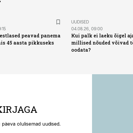
”
UUDISED
9:15
04.08.26, 09:00
eestlased peavad panema
Kui palk ei laeku õigel aja
is 45 aasta pikkuseks
millised nõuded võivad t
oodata?
KIRJAGA
ti päeva olulisemad uudised.