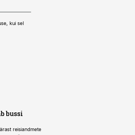
se, kui sel
b bussi
pärast reisiandmete