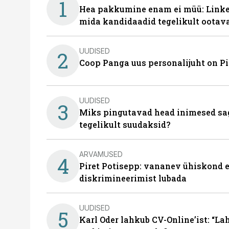
1
Hea pakkumine enam ei müü: Linked
mida kandidaadid tegelikult ootav
UUDISED
2
Coop Panga uus personalijuht on P
UUDISED
3
Miks pingutavad head inimesed sag
tegelikult suudaksid?
ARVAMUSED
4
Piret Potisepp: vananev ühiskond e
diskrimineerimist lubada
UUDISED
5
Karl Oder lahkub CV-Online’ist: “La