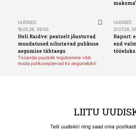
maksma
UUDISED
UUDISED
18.05.26, 09:00
31.07.26, 0
Heli Raidve: peatselt jõustuvad
Raport: 
muudatused nihutavad puhkuse
end valm
aegumise tähtaegu
tööeluks
Tööandja puudulik tegutsemine võib
muuta puhkusepäevad ka aegumatuks!
LIITU UUDIS
Telli uudiskiri ning saad oma postkas