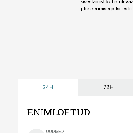
sisestamist kohe ülevaa
planeerimisega kiiresti
24H
72H
ENIMLOETUD
UUDISED