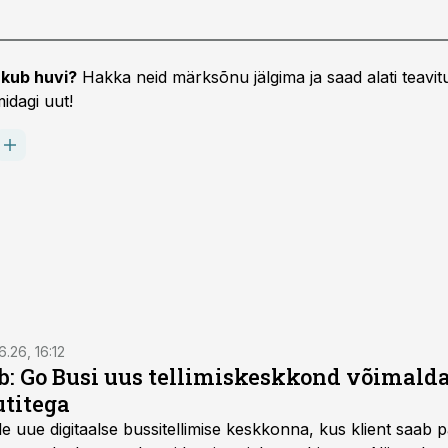
kub huvi?
Hakka neid märksõnu jälgima ja saad alati teavitu
idagi uut!
6.26, 16:12
: Go Busi uus tellimiskeskkond võimalda
titega
e uue digitaalse bussitellimise keskkonna, kus klient saab 