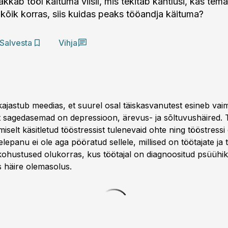
akkab tööl käituma viisil, mis tekitab kahtlusi, kas tem
 kõik korras, siis kuidas peaks tööandja käituma?
Salvesta
Vihja
jastub meedias, et suurel osal täiskasvanutest esineb vaim
est sagedasemad on depressioon, ärevus- ja sõltuvushäired.
selt käsitletud tööstressist tulenevaid ohte ning tööstressi
elepanu ei ole aga pööratud sellele, millised on töötajate ja
kohustused olukorras, kus töötajal on diagnoositud psüühik
s häire olemasolus.