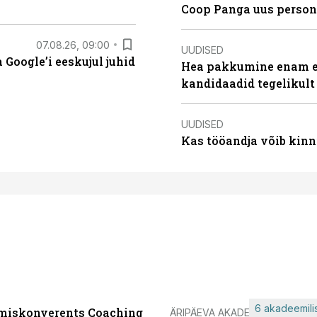
Coop Panga uus persona
07.08.26, 09:00
UUDISED
Google’i eeskujul juhid
Hea pakkumine enam ei
kandidaadid tegelikult
UUDISED
Kas tööandja võib kinn
6 akadeemilis
miskonverents Coaching
ÄRIPÄEVA AKADEEMIA