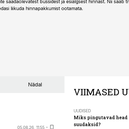
te saadaolevatest bussidest ja esialgsest hinnast. Nii saab t
 edasi liikuda hinnapakkumist ootamata.
Nädal
VIIMASED U
UUDISED
Miks pingutavad head i
suudaksid?
05.08.26, 11:55