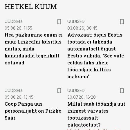
HETKEL KUUM
UUDISED
UUDISED
05.08.26, 11:55
03.08.26, 08:45
Hea pakkumine enam ei
Advokaat: õigus Eestis
müü: LinkedIni küsitlus
töötada ei tähenda
näitab, mida
automaatselt õigust
kandidaadid tegelikult
Eestis viibida. “See vale
ootavad
eeldus läks ühele
tööandjale kalliks
maksma”
UUDISED
UUDISED
05.08.26, 13:45
30.07.26, 16:20
Coop Panga uus
Millal saab tööandja uut
personalijuht on Pirkko
inimest värvates
Saar
töötukassalt
palgatoetust?