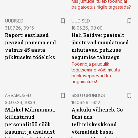
Mis juhtudel tuleb tööandjal
palgatoetus riigile tagastada?
UUDISED
UUDISED
31.07.26, 09:15
18.05.26, 09:00
Raport: eestlased
Heli Raidve: peatselt
peavad panema end
jõustuvad muudatused
valmis 45 aasta
nihutavad puhkuse
pikkuseks tööeluks
aegumise tähtaegu
Tööandja puudulik
tegutsemine võib muuta
puhkusepäevad ka
aegumatuks!
ST
ARVAMUSED
SISUTURUNDUS
30.07.26, 10:39
16.06.26, 16:12
Mihkel Männamaa:
Ajakulu väheneb: Go
killustunud
Busi uus
personalitöö sööb
tellimiskeskkond
kasumit ja usaldust
võimaldab bussi