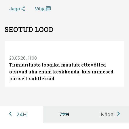
Jaga
Vihja
SEOTUD LOOD
ST
20.05.26, 11:00
Tiimiürituste loogika muutub: ettevõtted
otsivad üha enam keskkonda, kus inimesed
päriselt suhtleksid
24H
72H
Nädal