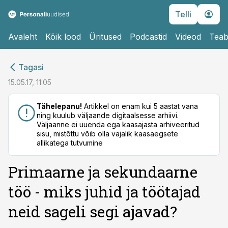
Telli
Avaleht
Kõik lood
Üritused
Podcastid
Videod
Teab
cebook
cebook
Tagasi
Twitter)
Twitter)
15.05.17, 11:05
kedIn
kedIn
Tähelepanu!
Artikkel on enam kui 5 aastat vana
ning kuulub väljaande digitaalsesse arhiivi.
ail
ail
Väljaanne ei uuenda ega kaasajasta arhiveeritud
sisu, mistõttu võib olla vajalik kaasaegsete
k
k
allikatega tutvumine
Primaarne ja sekundaarne
töö - miks juhid ja töötajad
neid sageli segi ajavad?