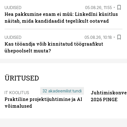
UUDISED
05.08.26, 11:55
Hea pakkumine enam ei müü: LinkedIni küsitlus
näitab, mida kandidaadid tegelikult ootavad
UUDISED
05.08.26, 10:18
Kas tööandja võib kinnitatud töögraafikut
ühepoolselt muuta?
ÜRITUSED
32 akadeemilist tundi
Juhtimiskonve
IT KOOLITUS
Praktiline projektijuhtimine ja AI
2026 PINGE
võimalused