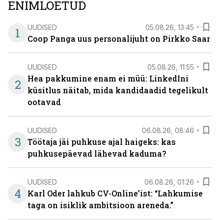
ENIMLOETUD
UUDISED
05.08.26, 13:45
1
Coop Panga uus personalijuht on Pirkko Saar
UUDISED
05.08.26, 11:55
Hea pakkumine enam ei müü: LinkedIni
2
küsitlus näitab, mida kandidaadid tegelikult
ootavad
UUDISED
06.08.26, 08:46
3
Töötaja jäi puhkuse ajal haigeks: kas
puhkusepäevad lähevad kaduma?
UUDISED
06.08.26, 01:26
4
Karl Oder lahkub CV-Online’ist: “Lahkumise
taga on isiklik ambitsioon areneda.”