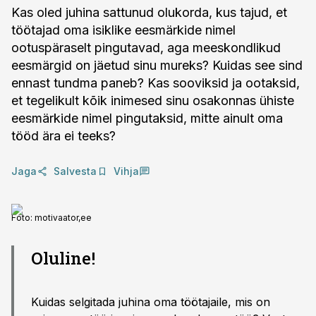
Kas oled juhina sattunud olukorda, kus tajud, et
töötajad oma isiklike eesmärkide nimel
ootuspäraselt pingutavad, aga meeskondlikud
eesmärgid on jäetud sinu mureks? Kuidas see sind
ennast tundma paneb? Kas sooviksid ja ootaksid,
et tegelikult kõik inimesed sinu osakonnas ühiste
eesmärkide nimel pingutaksid, mitte ainult oma
tööd ära ei teeks?
Jaga
Salvesta
Vihja
Foto:
motivaator,ee
Oluline!
Kuidas selgitada juhina oma töötajaile, mis on