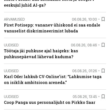
eeskujul juhid AI-ga?
ARVAMUSED
06.08.26, 10:00
Piret Potisepp: vananev ühiskond ei saa endale
vanuselist diskrimineerimist lubada
UUDISED
06.08.26, 08:46
Töötaja jäi puhkuse ajal haigeks: kas
puhkusepäevad lähevad kaduma?
UUDISED
06.08.26, 01:26
Karl Oder lahkub CV-Online’ist: “Lahkumise taga
on isiklik ambitsioon areneda.”
UUDISED
05.08.26, 13:45
Coop Panga uus personalijuht on Pirkko Saar