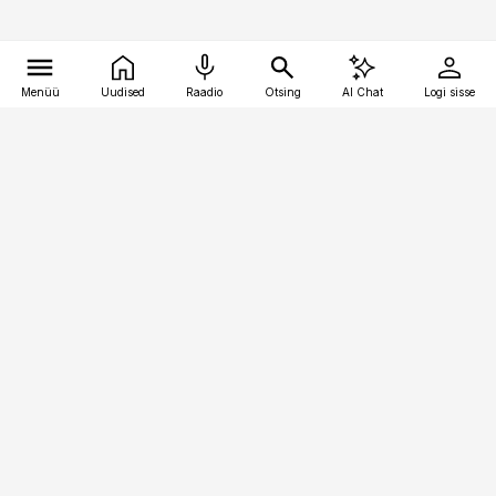
Menüü
Uudised
Raadio
Otsing
AI Chat
Logi sisse
Vana-Lõuna 39/1, 19094 Tallinn
(+372) 667 0111
personaliuudised@personaliuudised.ee
Telli
Reklaam
Firmast
Sisu kasutamisõigused
Ajakirjaniku
eetikakoodeks
Üldtingimused
Privaatsustingimused
Küpsiste poliitika
KKK