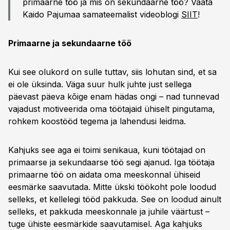
primaarne töö ja mis on sekundaarne töö? Vaata
Kaido Pajumaa samateemalist videoblogi
SIIT
!
Primaarne ja sekundaarne töö
Kui see olukord on sulle tuttav, siis lohutan sind, et sa
ei ole üksinda. Väga suur hulk juhte just sellega
päevast päeva kõige enam hädas ongi – nad tunnevad
vajadust motiveerida oma töötajaid ühiselt pingutama,
rohkem koostööd tegema ja lahendusi leidma.
Kahjuks see aga ei toimi senikaua, kuni töötajad on
primaarse ja sekundaarse töö segi ajanud. Iga töötaja
primaarne töö on aidata oma meeskonnal ühiseid
eesmärke saavutada. Mitte ükski töökoht pole loodud
selleks, et kellelegi tööd pakkuda. See on loodud ainult
selleks, et pakkuda meeskonnale ja juhile väärtust –
tuge ühiste eesmärkide saavutamisel. Aga kahjuks