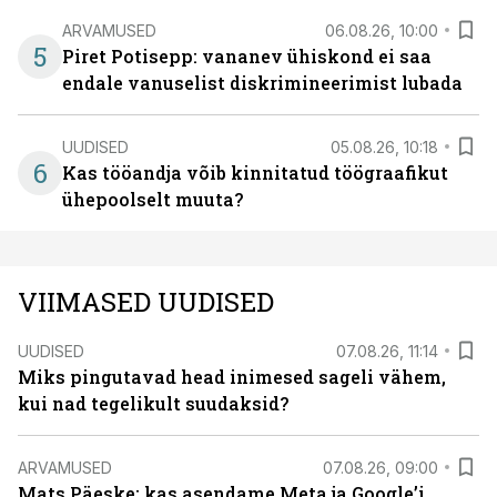
ARVAMUSED
06.08.26, 10:00
5
Piret Potisepp: vananev ühiskond ei saa
endale vanuselist diskrimineerimist lubada
UUDISED
05.08.26, 10:18
6
Kas tööandja võib kinnitatud töögraafikut
ühepoolselt muuta?
VIIMASED UUDISED
UUDISED
07.08.26, 11:14
Miks pingutavad head inimesed sageli vähem,
kui nad tegelikult suudaksid?
ARVAMUSED
07.08.26, 09:00
Mats Päeske: kas asendame Meta ja Google’i