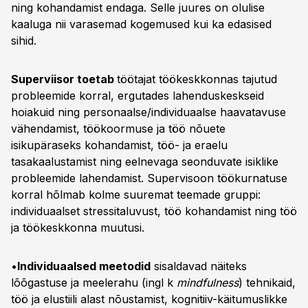
ning kohandamist endaga. Selle juures on olulise
kaaluga nii varasemad kogemused kui ka edasised
sihid.
Superviisor toetab
töötajat töökeskkonnas tajutud
probleemide korral, ergutades lahenduskeskseid
hoiakuid ning personaalse/individuaalse haavatavuse
vähendamist, töökoormuse ja töö nõuete
isikupäraseks kohandamist, töö- ja eraelu
tasakaalustamist ning eelnevaga seonduvate isiklike
probleemide lahendamist. Supervisoon töökurnatuse
korral hõlmab kolme suuremat teemade gruppi:
individuaalset stressitaluvust, töö kohandamist ning töö
ja töökeskkonna muutusi.
•
Individuaalsed meetodid
sisaldavad näiteks
lõõgastuse ja meelerahu (ingl k
mindfulness
) tehnikaid,
töö ja elustiili alast nõustamist, kognitiiv-käitumuslikke