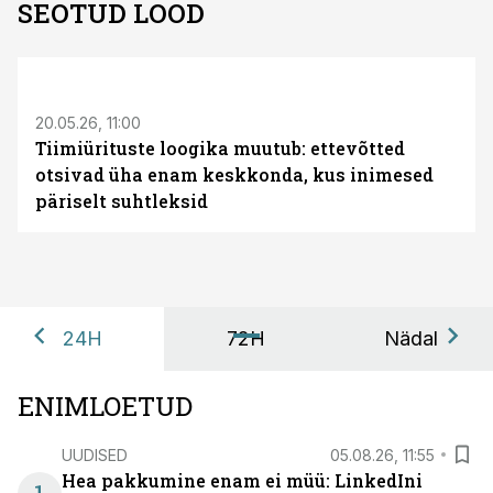
SEOTUD LOOD
ST
20.05.26, 11:00
Tiimiürituste loogika muutub: ettevõtted
otsivad üha enam keskkonda, kus inimesed
päriselt suhtleksid
24H
72H
Nädal
ENIMLOETUD
UUDISED
05.08.26, 11:55
Hea pakkumine enam ei müü: LinkedIni