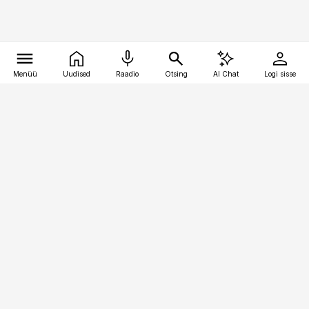
Menüü
Uudised
Raadio
Otsing
AI Chat
Logi sisse
Vana-Lõuna 39/1, 19094 Tallinn
(+372) 667 0111
personaliuudised@personaliuudised.ee
Telli
Reklaam
Firmast
Sisu kasutamisõigused
Ajakirjaniku
eetikakoodeks
Üldtingimused
Privaatsustingimused