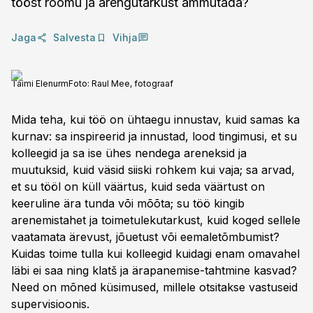
tööst rõõmu ja arengutarkust ammutada?
Jaga
Salvesta
Vihja
Taimi Elenurm
Foto:
Raul Mee, fotograaf
Mida teha, kui töö on ühtaegu innustav, kuid samas ka
kurnav: sa inspireerid ja innustad, lood tingimusi, et su
kolleegid ja sa ise ühes nendega areneksid ja
muutuksid, kuid väsid siiski rohkem kui vaja; sa arvad,
et su tööl on küll väärtus, kuid seda väärtust on
keeruline ära tunda või mõõta; su töö kingib
arenemistahet ja toimetulekutarkust, kuid koged sellele
vaatamata ärevust, jõuetust või eemaletõmbumist?
Kuidas toime tulla kui kolleegid kuidagi enam omavahel
läbi ei saa ning klatš ja ärapanemise-tahtmine kasvad?
Need on mõned küsimused, millele otsitakse vastuseid
supervisioonis.