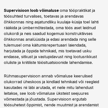
Supervisioon loob võimaluse
oma tööpraktikat ja
töösuhteid turvalises, toetavas ja arendavas
õhkkonnas ning asjatundliku kuulaja-küsija toel lahti
rääkida ja ümbermõtestada, oma töös aset leidnud
olukordi ja neis saadud kogemusi konstruktiivses
õhkkonnas analüüsida ja edasi arendada ning selle
tulemusel oma käitumisrepertuaari laiendada,
harjutada ja õppida tehnikaid, mis toetavad usku
endasse, sitkust ja vastupidavust ning lootusrikkust
oluliste ja kriitiliste töösituatsioonide lahendamise.
Rühmasupervisioon annab võimaluse keerulised
olukorrad üheskoos ja kindlaid tehnikaid või reegleid
kasutades nii läbi arutada, et neile mitu lahendust
leitakse, see loob võimaluse üksteist seejuures
võimestada ja jõustada. Supervisioon ergutab
töösuhetest õppimist, nende muutmist ja arendamist