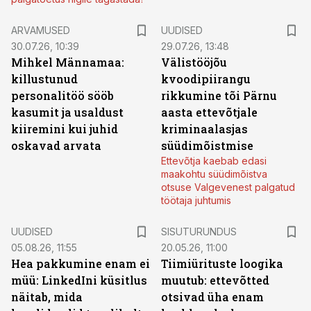
ARVAMUSED
UUDISED
30.07.26, 10:39
29.07.26, 13:48
Mihkel Männamaa:
Välistööjõu
killustunud
kvoodipiirangu
personalitöö sööb
rikkumine tõi Pärnu
kasumit ja usaldust
aasta ettevõtjale
kiiremini kui juhid
kriminaalasjas
oskavad arvata
süüdimõistmise
Ettevõtja kaebab edasi
maakohtu süüdimõistva
otsuse Valgevenest palgatud
töötaja juhtumis
ST
UUDISED
SISUTURUNDUS
05.08.26, 11:55
20.05.26, 11:00
Hea pakkumine enam ei
Tiimiürituste loogika
müü: LinkedIni küsitlus
muutub: ettevõtted
näitab, mida
otsivad üha enam