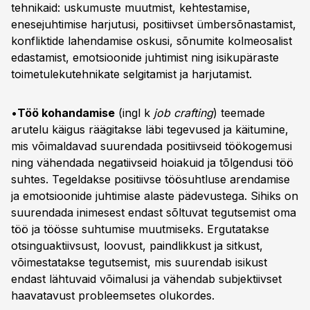
tehnikaid: uskumuste muutmist, kehtestamise,
enesejuhtimise harjutusi, positiivset ümbersõnastamist,
konfliktide lahendamise oskusi, sõnumite kolmeosalist
edastamist, emotsioonide juhtimist ning isikupäraste
toimetulekutehnikate selgitamist ja harjutamist.
•
Töö kohandamise
(ingl k
job crafting
) teemade
arutelu käigus räägitakse läbi tegevused ja käitumine,
mis võimaldavad suurendada positiivseid töökogemusi
ning vähendada negatiivseid hoiakuid ja tõlgendusi töö
suhtes. Tegeldakse positiivse töösuhtluse arendamise
ja emotsioonide juhtimise alaste pädevustega. Sihiks on
suurendada inimesest endast sõltuvat tegutsemist oma
töö ja töösse suhtumise muutmiseks. Ergutatakse
otsinguaktiivsust, loovust, paindlikkust ja sitkust,
võimestatakse tegutsemist, mis suurendab isikust
endast lähtuvaid võimalusi ja vähendab subjektiivset
haavatavust probleemsetes olukordes.