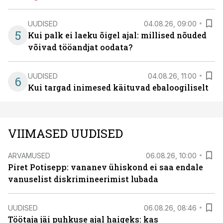
UUDISED
04.08.26, 09:00
5
Kui palk ei laeku õigel ajal: millised nõuded
võivad tööandjat oodata?
UUDISED
04.08.26, 11:00
6
Kui targad inimesed käituvad ebaloogiliselt
VIIMASED UUDISED
ARVAMUSED
06.08.26, 10:00
Piret Potisepp: vananev ühiskond ei saa endale
vanuselist diskrimineerimist lubada
UUDISED
06.08.26, 08:46
Töötaja jäi puhkuse ajal haigeks: kas