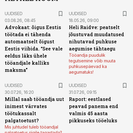
UUDISED
UUDISED
03.08.26, 08:45
18.05.26, 09:00
Advokaat: õigus Eestis
Heli Raidve: peatselt
töötada ei tähenda
jõustuvad muudatused
automaatselt õigust
nihutavad puhkuse
Eestis viibida. “See vale
aegumise tähtaegu
eeldus läks ühele
Tööandja puudulik
tegutsemine võib muuta
tööandjale kalliks
puhkusepäevad ka
maksma”
aegumatuks!
UUDISED
UUDISED
30.07.26, 16:20
31.07.26, 09:15
Millal saab tööandja uut
Raport: eestlased
inimest värvates
peavad panema end
töötukassalt
valmis 45 aasta
palgatoetust?
pikkuseks tööeluks
Mis juhtudel tuleb tööandjal
palgatoetus riigile tagastada?