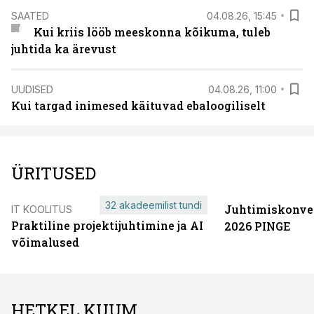
SAATED
04.08.26, 15:45
Kui kriis lööb meeskonna kõikuma, tuleb
juhtida ka ärevust
UUDISED
04.08.26, 11:00
Kui targad inimesed käituvad ebaloogiliselt
ÜRITUSED
32 akadeemilist tundi
Juhtimiskonve
IT KOOLITUS
Praktiline projektijuhtimine ja AI
2026 PINGE
võimalused
HETKEL KUUM