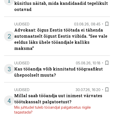
1
küsitlus näitab, mida kandidaadid tegelikult
ootavad
UUDISED
03.08.26, 08:45
Advokaat: õigus Eestis töötada ei tähenda
2
automaatselt õigust Eestis viibida. “See vale
eeldus läks ühele tööandjale kalliks
maksma”
UUDISED
05.08.26, 10:18
3
Kas tööandja võib kinnitatud töögraafikut
ühepoolselt muuta?
UUDISED
30.07.26, 16:20
Millal saab tööandja uut inimest värvates
4
töötukassalt palgatoetust?
Mis juhtudel tuleb tööandjal palgatoetus riigile
tagastada?