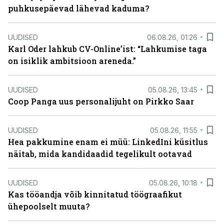
puhkusepäevad lähevad kaduma?
UUDISED
06.08.26, 01:26
Karl Oder lahkub CV-Online’ist: “Lahkumise taga
on isiklik ambitsioon areneda.”
UUDISED
05.08.26, 13:45
Coop Panga uus personalijuht on Pirkko Saar
UUDISED
05.08.26, 11:55
Hea pakkumine enam ei müü: LinkedIni küsitlus
näitab, mida kandidaadid tegelikult ootavad
UUDISED
05.08.26, 10:18
Kas tööandja võib kinnitatud töögraafikut
ühepoolselt muuta?