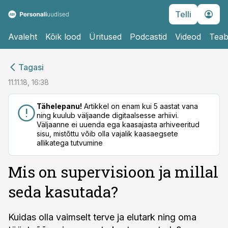
Telli
Avaleht
Kõik lood
Üritused
Podcastid
Videod
Teab
cebook
cebook
Tagasi
Twitter)
Twitter)
11.11.18, 16:38
kedIn
kedIn
Tähelepanu!
Artikkel on enam kui 5 aastat vana
ning kuulub väljaande digitaalsesse arhiivi.
ail
ail
Väljaanne ei uuenda ega kaasajasta arhiveeritud
sisu, mistõttu võib olla vajalik kaasaegsete
k
k
allikatega tutvumine
Mis on supervisioon ja millal
seda kasutada?
Kuidas olla vaimselt terve ja elutark ning oma