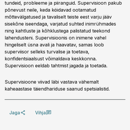
tundeid, probleeme ja piiranguid. Supervisioon pakub
põnevust neile, keda köidavad ootamatud
mõttevälgatused ja tavaliselt teiste eest varju jääv
sisekõne iseendaga, varjatud suhted inimrühmades
ning kahtluste ja kõhklustega palistatud teekond
lahendusteni. Supervisioonis on inimene vahel
hingeliselt üsna avali ja haavatav, samas loob
superviisor selleks turvalise ja toetava,
konfidentsiaalsust võimaldava keskkonna.
Supervisioon eeldab tahtmist jagada ja toetada.
Supervisioone viivad läbi vastava vähemalt
kaheaastase täiendhariduse saanud spetsialistid.
Jaga
Vihja