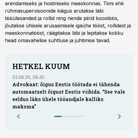
arendamiseks ja hoidmiseks meeskonnas. Tiimi ehk
rühmasupervisoonide käigus arutakse läbi
tööülesanded ja rollid ning nende piirid koostöös,
jõutakse ühisele arusaamisele igaühe tööst, rollidest ja
meeskonnatööst, räägitakse läbi ja lepitakse kokku
head omavahelise suhtluse ja juhtimise tavad.
HETKEL KUUM
03.08.26, 08:45
05.08.
Advokaat: õigus Eestis töötada ei tähenda
Hea 
automaatselt õigust Eestis viibida. “See vale
küsi
eeldus läks ühele tööandjale kalliks
oota
maksma”