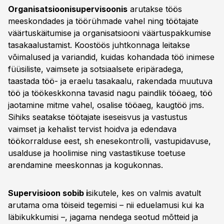
Organisatsioonisupervisoonis
arutakse töös
meeskondades ja töörühmade vahel ning töötajate
väärtuskäitumise ja organisatsiooni väärtuspakkumise
tasakaalustamist. Koostöös juhtkonnaga leitakse
võimalused ja variandid, kuidas kohandada töö inimese
füüsiliste, vaimsete ja sotsiaalsete eripäradega,
taastada töö- ja eraelu tasakaalu, rakendada muutuva
töö ja töökeskkonna tavasid nagu paindlik tööaeg, töö
jaotamine mitme vahel, osalise tööaeg, kaugtöö jms.
Sihiks seatakse töötajate iseseisvus ja vastustus
vaimset ja kehalist tervist hoidva ja edendava
töökorralduse eest, sh enesekontrolli, vastupidavuse,
usalduse ja hoolimise ning vastastikuse toetuse
arendamine meeskonnas ja kogukonnas.
Supervisioon sobib i
sikutele, kes on valmis avatult
arutama oma töiseid tegemisi – nii eduelamusi kui ka
läbikukkumisi –, jagama nendega seotud mõtteid ja