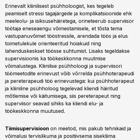
Erinevalt kliinilisest psühholoogist, kes tegeleb
peamiselt stressi tagajärgede ja komplikatsioonide ehk
meeleolu- ja isiksusehäiretega, orineteerub superviisor
töötaja eneseaengu võimestamisele, et tõsta tema
vastupanuvõimet tööstressile, arendada töös ja elus
toimetulekule orienteeritud hoiakuid ning
lahenduskeskset töösse suhtumist. Lisaks tegeldakse
supervisioonis ka töökeskkonna muutmise
võimalustega. Kliinilise psühholoogi ja superviisori
töömeetodite erinevust võib võrrelda psühhoterapeudi
ja pereterapeudi töö erinevustega: kui psühhoterapeut
ja kliiniline psühholoog tegelevad kliendi häiritud
mõtlemise või käitumisega, siis pereterapeut ning
superviisor seavad sihiks ka kliendi elu- ja
töökeskkonna muutused.
Tiimisupervisioon
on meetod, mis pakub tehnikaid ja
võimalusi tervislikuma ja positiivsema sisekliima