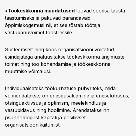
•
Töökeskkonna muudatused
loovad soodsa tausta
taastumiseks ja pakuvad parandavaid
õppimiskogemusi nii, et see tõstab töötaja
vastupanuvõimet tööstressile.
Süsteemselt ning koos organisatsiooni volitatud
esindajatega analüüsitakse töökeskkonna tingimuste
toimet ning töö kohandamise ja töökeskkonna
muutmise võimalusi.
Individuaalseteks töökurnatuse puhvriteks, mida
võimendatakse, on eneseusaldamine ja enesetõhusus,
otsinguaktiivsus ja optimism, meelekindlus ja
vastupidavus ning hoolimine. Arendatakse nn
psühholoogilist kapitali ja positiivset
organisatsioonikäitumist.