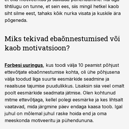
tihtilugu on tunne, et sein ees, siis mingil hetkel kaob
siht silme eest, tahaks kõik nurka visata ja kuskile ära
põgeneda.
Miks tekivad ebaõnnestumised või
kaob motivatsioon?
Forbesi uuringus
, kus toodi välja 10 peamist põhjust
ettevõtjate ebaõnnestumise kohta, oli ühe põhjusena
välja toodud liiga suurte eesmärkide seadmine ja
reaalsuse tajumise puudulikkus. Lisaksin siia veel omalt
poolt eesmärkide seadmata jätmise. Olen kohtunud
mitme ettevõtjaga, kellel polegi eesmärke ja kes lihtsalt
vaatavad, mida järgmine päev endaga kaasa toob. Igal
juhul on mõlemal juhul raske hoida end ja oma
meeskonda motiveeritu ja pühendununa.