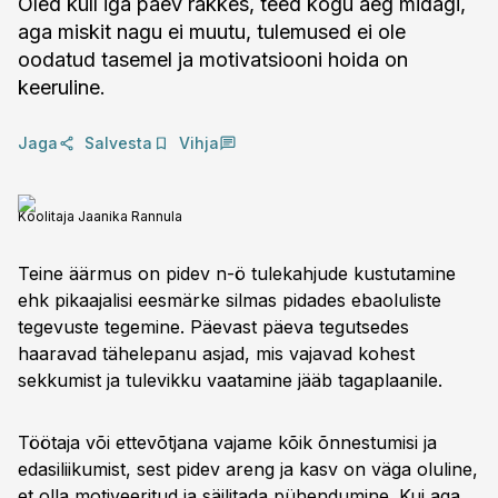
Oled küll iga päev rakkes, teed kogu aeg midagi,
aga miskit nagu ei muutu, tulemused ei ole
oodatud tasemel ja motivatsiooni hoida on
keeruline.
Jaga
Salvesta
Vihja
Koolitaja Jaanika Rannula
Teine äärmus on pidev n-ö tulekahjude kustutamine
ehk pikaajalisi eesmärke silmas pidades ebaoluliste
tegevuste tegemine. Päevast päeva tegutsedes
haaravad tähelepanu asjad, mis vajavad kohest
sekkumist ja tulevikku vaatamine jääb tagaplaanile.
Töötaja või ettevõtjana vajame kõik õnnestumisi ja
edasiliikumist, sest pidev areng ja kasv on väga oluline,
et olla motiveeritud ja säilitada pühendumine. Kui aga