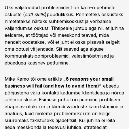
Üks väljatoodud probleemidest on ka n-ö pehmete
oskuste (
soft skills
)puudulikkus. Pehmeteks oskusteks
nimetatakse näiteks suhtlemisoskust ja verbaalse
väljendumise oskust. Tihtipeale juhtub aga nii, et juhina
eeldame, et töötajad või meeskond teavad, mida
nendelt oodatakse, või et juht ei oska piisavalt selgelt
oma ootusi väljendada. Siit saavad aga alguse
kommunikatsiooniprobleemid, valestimõistmised ja
ebaeduga kaasnev pettumine.
Mike Kamo tõi oma artiklis
„6 reasons your small
business will fail (and how to avoid them)”
ebaedu
põhjustena välja kontakti kadumise klientidega ja nõrga
juhtimisoskuse. Esimese puhul on peamine probleem
ebapiisav olukorra ja kliendi vajaduste kaardistamine ja
analüüs, kuid mõlema probleemi korral on kõige
suuremaks takistuseks ajadefitsiit. Kui juhina ei leita
aega meeskonda ja tegevusi juhtida, strateegiat