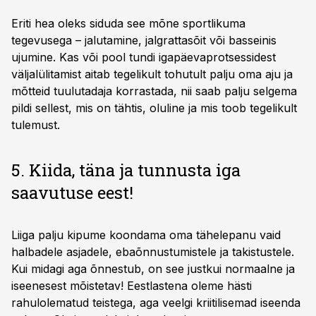
Eriti hea oleks siduda see mõne sportlikuma
tegevusega – jalutamine, jalgrattasõit või basseinis
ujumine. Kas või pool tundi igapäevaprotsessidest
väljalülitamist aitab tegelikult tohutult palju oma aju ja
mõtteid tuulutadaja korrastada, nii saab palju selgema
pildi sellest, mis on tähtis, oluline ja mis toob tegelikult
tulemust.
5. Kiida, täna ja tunnusta iga
saavutuse eest!
Liiga palju kipume koondama oma tähelepanu vaid
halbadele asjadele, ebaõnnustumistele ja takistustele.
Kui midagi aga õnnestub, on see justkui normaalne ja
iseenesest mõistetav! Eestlastena oleme hästi
rahulolematud teistega, aga veelgi kriitilisemad iseenda