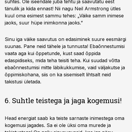
suhtes. Ole iseendale juba tehtu ja saavutatu eest
tänulik ja kiida ennast! Nii nagu Neil Armstrong ütles
kuul oma esimest sammu tehes: „Väike samm inimese
jaoks, suur hüpe inimkonna jaoks.”
Sinu iga väike saavutus on edasiminek suure eesmärgi
suunas. Pane neid tähele ja tunnusta! Ebaõnnestumisi
vaata aga kui õppetunde, kust saad õppida
edaspidiseks, mida teha teisiti teha. Kui suudad võtta
ebaõnnestumisi mitte läbikukkumise, vaid väljakutse ja
õppimiskohana, siis on ka sisemiselt lihtsalt neid
takistusi ületada.
6. Suhtle teistega ja jaga kogemusi!
Head energiat saab ka teiste sarnaste inimestega oma
kogemusi jagades. Sa ei ole üksi oma murede ja