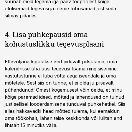
suunab meid tegema iga päev tõepoolest kõige
olulisemaid tegevusi ja oleme tõhusamad just seda
silmas pidades.
4. Lisa puhkepausid oma
kohustuslikku tegevusplaani
Ettevõtjana kiputakse end pidevalt piitsutama, oma
kalendrisse üha uusi tegevusi lisama ning sisemine
vastutustunne ei luba võtta aega iseendale ja oma
mõtetele. Sest siis on tunne, et ei olda ju piisavalt
pühendunud! Omast kogemusest võin öelda, et minu
kõige paremad ideed, mõtted ja lahendused on tulnud
just sellisel looderdamisena tunduval puhkehetkel. Siis
alles hakkavadki head mõtted tulema, kui eemaldun
oma töökohalt, lähen teise keskkonda või lülitan end
lihtsalt 15 minutiks välja.