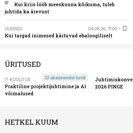
Kui kriis lööb meeskonna kõikuma, tuleb
juhtida ka ärevust
UUDISED
04.08.26, 11:00
Kui targad inimesed käituvad ebaloogiliselt
ÜRITUSED
32 akadeemilist tundi
Juhtimiskonve
IT KOOLITUS
Praktiline projektijuhtimine ja AI
2026 PINGE
võimalused
HETKEL KUUM