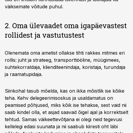
väiksemate võitude puhul.
2. Oma ülevaadet oma igapäevastest
rollidest ja vastutustest
Olenemata oma ametist ollakse tihti rakkes mitmes eri
rollis: juht ja strateeg, transporttööline, müügimees,
suhtekorraldaja, klienditeenindaja, koristaja, turundaja
ja raamatupidaja.
Siinkohal tasub mõelda, kas on ikka mõistlik ise kõike
teha. Kehv delegeerimisoskus ja usaldamatus on
peamised põhjused, miks kõik ise tehakse, sest vaid nii
saab kindel olla, et asjad saavad õigel ajal ja korrektselt
tehtud. Samas väikeettevõtjana ei olegi neid tegevusi
kellelegi edasi suunata ja nii saabub kiiresti oht läbi