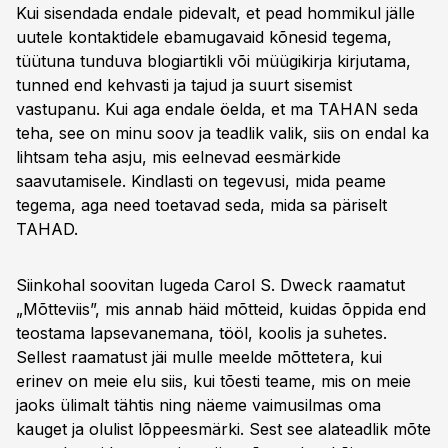
Kui sisendada endale pidevalt, et pead hommikul jälle
uutele kontaktidele ebamugavaid kõnesid tegema,
tüütuna tunduva blogiartikli või müügikirja kirjutama,
tunned end kehvasti ja tajud ja suurt sisemist
vastupanu. Kui aga endale öelda, et ma TAHAN seda
teha, see on minu soov ja teadlik valik, siis on endal ka
lihtsam teha asju, mis eelnevad eesmärkide
saavutamisele. Kindlasti on tegevusi, mida peame
tegema, aga need toetavad seda, mida sa päriselt
TAHAD.
Siinkohal soovitan lugeda Carol S. Dweck raamatut
„Mõtteviis”, mis annab häid mõtteid, kuidas õppida end
teostama lapsevanemana, tööl, koolis ja suhetes.
Sellest raamatust jäi mulle meelde mõttetera, kui
erinev on meie elu siis, kui tõesti teame, mis on meie
jaoks ülimalt tähtis ning näeme vaimusilmas oma
kauget ja olulist lõppeesmärki. Sest see alateadlik mõte