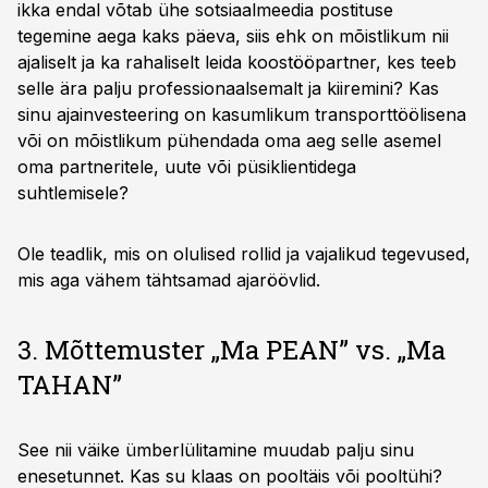
ikka endal võtab ühe sotsiaalmeedia postituse
tegemine aega kaks päeva, siis ehk on mõistlikum nii
ajaliselt ja ka rahaliselt leida koostööpartner, kes teeb
selle ära palju professionaalsemalt ja kiiremini? Kas
sinu ajainvesteering on kasumlikum transporttöölisena
või on mõistlikum pühendada oma aeg selle asemel
oma partneritele, uute või püsiklientidega
suhtlemisele?
Ole teadlik, mis on olulised rollid ja vajalikud tegevused,
mis aga vähem tähtsamad ajaröövlid.
3. Mõttemuster „Ma PEAN” vs. „Ma
TAHAN”
See nii väike ümberlülitamine muudab palju sinu
enesetunnet. Kas su klaas on pooltäis või pooltühi?