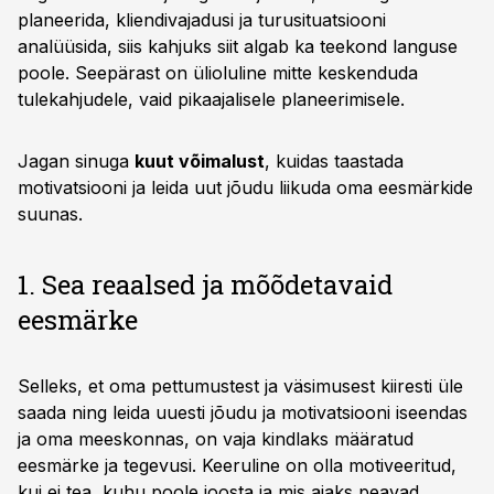
planeerida, kliendivajadusi ja turusituatsiooni
analüüsida, siis kahjuks siit algab ka teekond languse
poole. Seepärast on ülioluline mitte keskenduda
tulekahjudele, vaid pikaajalisele planeerimisele.
Jagan sinuga
kuut võimalust
, kuidas taastada
motivatsiooni ja leida uut jõudu liikuda oma eesmärkide
suunas.
1. Sea reaalsed ja mõõdetavaid
eesmärke
Selleks, et oma pettumustest ja väsimusest kiiresti üle
saada ning leida uuesti jõudu ja motivatsiooni iseendas
ja oma meeskonnas, on vaja kindlaks määratud
eesmärke ja tegevusi. Keeruline on olla motiveeritud,
kui ei tea, kuhu poole joosta ja mis ajaks peavad