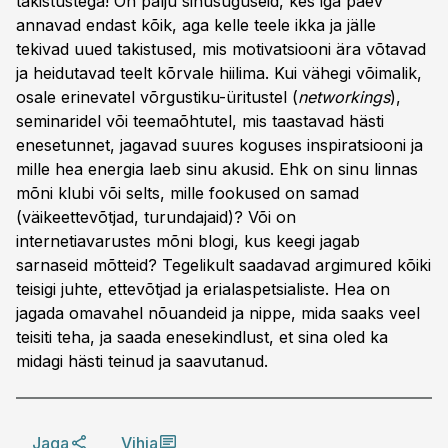
takistustega! On palju sinusuguseid, kes iga päev
annavad endast kõik, aga kelle teele ikka ja jälle
tekivad uued takistused, mis motivatsiooni ära võtavad
ja heidutavad teelt kõrvale hiilima. Kui vähegi võimalik,
osale erinevatel võrgustiku-üritustel (
networkings
),
seminaridel või teemaõhtutel, mis taastavad hästi
enesetunnet, jagavad suures koguses inspiratsiooni ja
mille hea energia laeb sinu akusid. Ehk on sinu linnas
mõni klubi või selts, mille fookused on samad
(väikeettevõtjad, turundajaid)? Või on
internetiavarustes mõni blogi, kus keegi jagab
sarnaseid mõtteid? Tegelikult saadavad argimured kõiki
teisigi juhte, ettevõtjad ja erialaspetsialiste. Hea on
jagada omavahel nõuandeid ja nippe, mida saaks veel
teisiti teha, ja saada enesekindlust, et sina oled ka
midagi hästi teinud ja saavutanud.
Jaga
Vihja