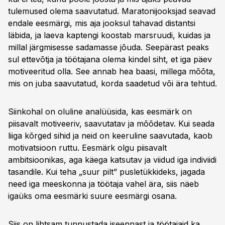
tulemused olema saavutatud. Maratonijooksjad seavad
endale eesmärgi, mis aja jooksul tahavad distantsi
läbida, ja laeva kaptengi koostab marsruudi, kuidas ja
millal järgmisesse sadamasse jõuda. Seepärast peaks
sul ettevõtja ja töötajana olema kindel siht, et iga päev
motiveeritud olla. See annab hea baasi, millega mõõta,
mis on juba saavutatud, korda saadetud või ära tehtud.
Siinkohal on oluline analüüsida, kas eesmärk on
piisavalt motiveeriv, saavutatav ja mõõdetav. Kui seada
liiga kõrged sihid ja neid on keeruline saavutada, kaob
motivatsioon ruttu. Eesmärk olgu piisavalt
ambitsioonikas, aga käega katsutav ja viidud iga indiviidi
tasandile. Kui teha „suur pilt” pusletükkideks, jagada
need iga meeskonna ja töötaja vahel ära, siis näeb
igaüks oma eesmärki suure eesmärgi osana.
Siis on lihtsam tunnustada iseennast ja töötajaid ka