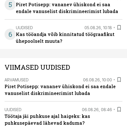
5
Piret Potisepp: vananev ühiskond ei saa
endale vanuselist diskrimineerimist lubada
UUDISED
05.08.26, 10:18
6
Kas tööandja võib kinnitatud töögraafikut
ühepoolselt muuta?
VIIMASED UUDISED
ARVAMUSED
06.08.26, 10:00
Piret Potisepp: vananev ühiskond ei saa endale
vanuselist diskrimineerimist lubada
UUDISED
06.08.26, 08:46
Töötaja jäi puhkuse ajal haigeks: kas
puhkusepäevad lähevad kaduma?