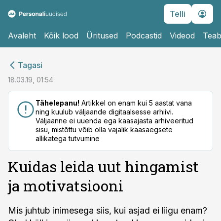
Telli
Avaleht
Kõik lood
Üritused
Podcastid
Videod
Teab
cebook
cebook
Tagasi
Twitter)
Twitter)
18.03.19, 01:54
kedIn
kedIn
Tähelepanu!
Artikkel on enam kui 5 aastat vana
ning kuulub väljaande digitaalsesse arhiivi.
ail
ail
Väljaanne ei uuenda ega kaasajasta arhiveeritud
sisu, mistõttu võib olla vajalik kaasaegsete
k
k
allikatega tutvumine
Kuidas leida uut hingamist
ja motivatsiooni
Mis juhtub inimesega siis, kui asjad ei liigu enam?