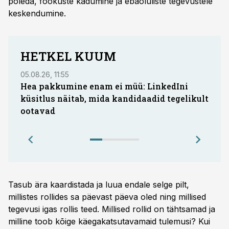
põleda, fookuste kadumine ja ebaoluliste tegevustele
keskendumine.
HETKEL KUUM
05.08.26, 11:55
03.08
Hea pakkumine enam ei müü: LinkedIni
Advo
küsitlus näitab, mida kandidaadid tegelikult
auto
ootavad
eeld
mak
Tasub ära kaardistada ja luua endale selge pilt,
millistes rollides sa päevast päeva oled ning millised
tegevusi igas rollis teed. Millised rollid on tähtsamad ja
milline toob kõige käegakatsutavamaid tulemusi? Kui