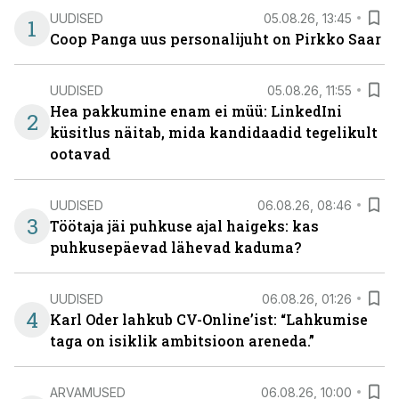
UUDISED
05.08.26, 13:45
1
Coop Panga uus personalijuht on Pirkko Saar
UUDISED
05.08.26, 11:55
Hea pakkumine enam ei müü: LinkedIni
2
küsitlus näitab, mida kandidaadid tegelikult
ootavad
UUDISED
06.08.26, 08:46
3
Töötaja jäi puhkuse ajal haigeks: kas
puhkusepäevad lähevad kaduma?
UUDISED
06.08.26, 01:26
4
Karl Oder lahkub CV-Online’ist: “Lahkumise
taga on isiklik ambitsioon areneda.”
ARVAMUSED
06.08.26, 10:00