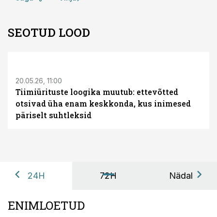
SEOTUD LOOD
ST
20.05.26, 11:00
Tiimiürituste loogika muutub: ettevõtted
otsivad üha enam keskkonda, kus inimesed
päriselt suhtleksid
24H
72H
Nädal
ENIMLOETUD