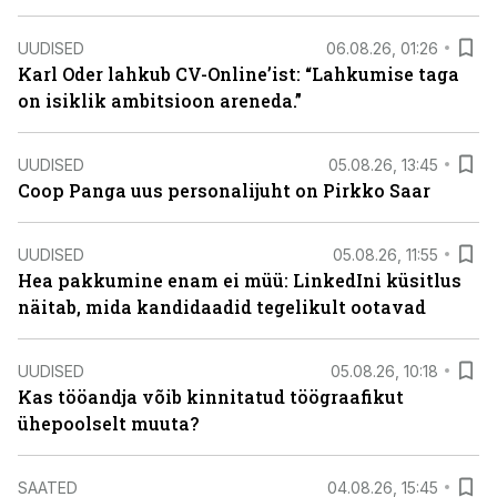
UUDISED
06.08.26, 01:26
Karl Oder lahkub CV-Online’ist: “Lahkumise taga
on isiklik ambitsioon areneda.”
UUDISED
05.08.26, 13:45
Coop Panga uus personalijuht on Pirkko Saar
UUDISED
05.08.26, 11:55
Hea pakkumine enam ei müü: LinkedIni küsitlus
näitab, mida kandidaadid tegelikult ootavad
UUDISED
05.08.26, 10:18
Kas tööandja võib kinnitatud töögraafikut
ühepoolselt muuta?
SAATED
04.08.26, 15:45