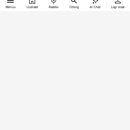
Menüü
Uudised
Raadio
Otsing
AI Chat
Logi sisse
Vana-Lõuna 39/1, 19094 Tallinn
(+372) 667 0111
personaliuudised@personaliuudised.ee
Telli
Reklaam
Firmast
Sisu kasutamisõigused
Ajakirjaniku
eetikakoodeks
Üldtingimused
Privaatsustingimused
Küpsiste poliitika
KKK
Eesti Meediaettevõtete
Eelistuste haldamine
Liit