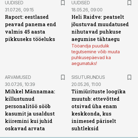
UUDISED
UUDISED
31.07.26, 09:15
18.05.26, 09:00
Raport: eestlased
Heli Raidve: peatselt
peavad panema end
jõustuvad muudatused
valmis 45 aasta
nihutavad puhkuse
pikkuseks tööeluks
aegumise tähtaegu
Tööandja puudulik
tegutsemine võib muuta
puhkusepäevad ka
aegumatuks!
ST
ARVAMUSED
SISUTURUNDUS
30.07.26, 10:39
20.05.26, 11:00
Mihkel Männamaa:
Tiimiürituste loogika
killustunud
muutub: ettevõtted
personalitöö sööb
otsivad üha enam
kasumit ja usaldust
keskkonda, kus
kiiremini kui juhid
inimesed päriselt
oskavad arvata
suhtleksid