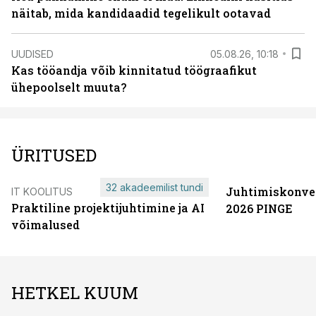
näitab, mida kandidaadid tegelikult ootavad
UUDISED
05.08.26, 10:18
Kas tööandja võib kinnitatud töögraafikut
ühepoolselt muuta?
ÜRITUSED
32 akadeemilist tundi
Juhtimiskonve
IT KOOLITUS
Praktiline projektijuhtimine ja AI
2026 PINGE
võimalused
HETKEL KUUM