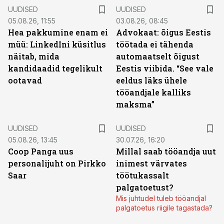
UUDISED
UUDISED
05.08.26, 11:55
03.08.26, 08:45
Hea pakkumine enam ei
Advokaat: õigus Eestis
müü: LinkedIni küsitlus
töötada ei tähenda
näitab, mida
automaatselt õigust
kandidaadid tegelikult
Eestis viibida. “See vale
ootavad
eeldus läks ühele
tööandjale kalliks
maksma”
UUDISED
UUDISED
05.08.26, 13:45
30.07.26, 16:20
Coop Panga uus
Millal saab tööandja uut
personalijuht on Pirkko
inimest värvates
Saar
töötukassalt
palgatoetust?
Mis juhtudel tuleb tööandjal
palgatoetus riigile tagastada?