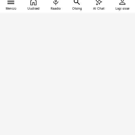
Menüü
Uudised
Raadio
Otsing
AI Chat
Logi sisse
Vana-Lõuna 39/1, 19094 Tallinn
(+372) 667 0111
personaliuudised@personaliuudised.ee
Telli
Reklaam
Firmast
Sisu kasutamisõigused
Ajakirjaniku
eetikakoodeks
Üldtingimused
Privaatsustingimused
Küpsiste poliitika
KKK
Eesti Meediaettevõtete
Eelistuste haldamine
Liit