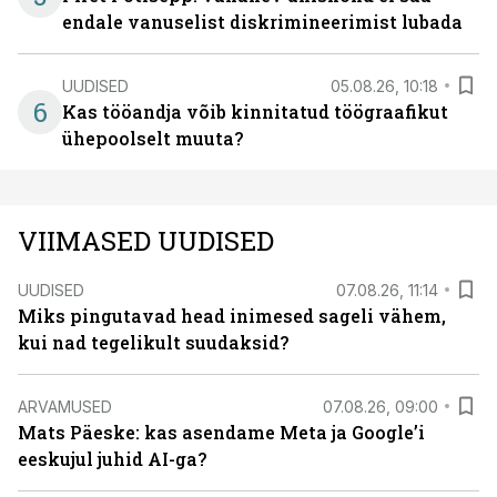
endale vanuselist diskrimineerimist lubada
UUDISED
05.08.26, 10:18
6
Kas tööandja võib kinnitatud töögraafikut
ühepoolselt muuta?
VIIMASED UUDISED
UUDISED
07.08.26, 11:14
Miks pingutavad head inimesed sageli vähem,
kui nad tegelikult suudaksid?
ARVAMUSED
07.08.26, 09:00
Mats Päeske: kas asendame Meta ja Google’i
eeskujul juhid AI-ga?