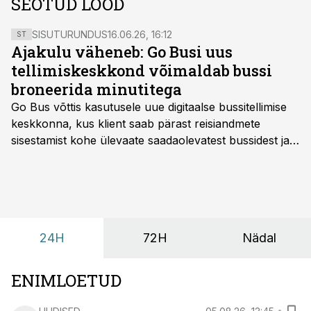
SEOTUD LOOD
SISUTURUNDUS
16.06.26, 16:12
ST
Ajakulu väheneb: Go Busi uus
tellimiskeskkond võimaldab bussi
broneerida minutitega
Go Bus võttis kasutusele uue digitaalse bussitellimise
keskkonna, kus klient saab pärast reisiandmete
sisestamist kohe ülevaate saadaolevatest bussidest ja
esialgsest hinnast. Nii saab transpordi planeerimisega
kiiresti edasi liikuda hinnapakkumist ootamata.
24H
72H
Nädal
ENIMLOETUD