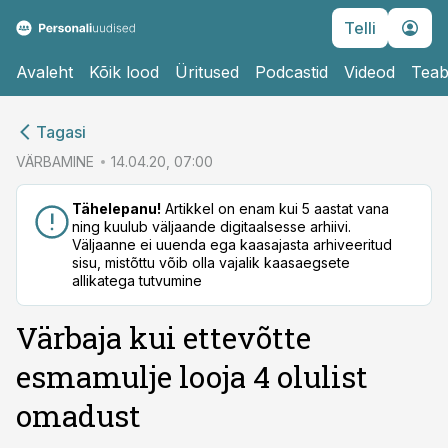
Telli
Avaleht
Kõik lood
Üritused
Podcastid
Videod
Teab
cebook
Tagasi
Twitter)
VÄRBAMINE
14.04.20, 07:00
kedIn
Tähelepanu!
Artikkel on enam kui 5 aastat vana
ning kuulub väljaande digitaalsesse arhiivi.
ail
Väljaanne ei uuenda ega kaasajasta arhiveeritud
sisu, mistõttu võib olla vajalik kaasaegsete
k
allikatega tutvumine
Värbaja kui ettevõtte
esmamulje looja 4 olulist
omadust