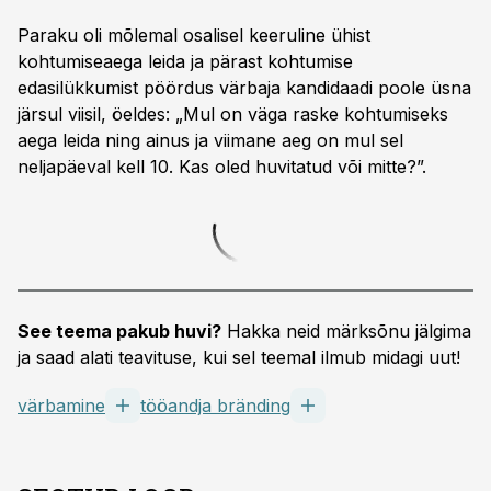
Paraku oli mõlemal osalisel keeruline ühist
kohtumiseaega leida ja pärast kohtumise
edasilükkumist pöördus värbaja kandidaadi poole üsna
järsul viisil, öeldes: „Mul on väga raske kohtumiseks
aega leida ning ainus ja viimane aeg on mul sel
neljapäeval kell 10. Kas oled huvitatud või mitte?”.
See teema pakub huvi?
Hakka neid märksõnu jälgima
ja saad alati teavituse, kui sel teemal ilmub midagi uut!
värbamine
tööandja bränding