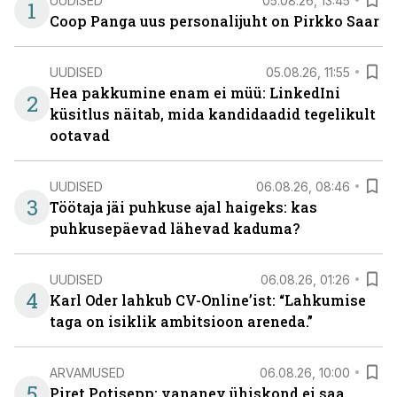
UUDISED
05.08.26, 13:45
1
Coop Panga uus personalijuht on Pirkko Saar
UUDISED
05.08.26, 11:55
Hea pakkumine enam ei müü: LinkedIni
2
küsitlus näitab, mida kandidaadid tegelikult
ootavad
UUDISED
06.08.26, 08:46
3
Töötaja jäi puhkuse ajal haigeks: kas
puhkusepäevad lähevad kaduma?
UUDISED
06.08.26, 01:26
4
Karl Oder lahkub CV-Online’ist: “Lahkumise
taga on isiklik ambitsioon areneda.”
ARVAMUSED
06.08.26, 10:00
5
Piret Potisepp: vananev ühiskond ei saa