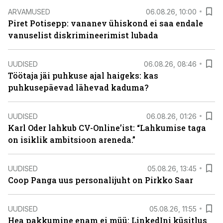
ARVAMUSED
06.08.26, 10:00
Piret Potisepp: vananev ühiskond ei saa endale
vanuselist diskrimineerimist lubada
UUDISED
06.08.26, 08:46
Töötaja jäi puhkuse ajal haigeks: kas
puhkusepäevad lähevad kaduma?
UUDISED
06.08.26, 01:26
Karl Oder lahkub CV-Online’ist: “Lahkumise taga
on isiklik ambitsioon areneda.”
UUDISED
05.08.26, 13:45
Coop Panga uus personalijuht on Pirkko Saar
UUDISED
05.08.26, 11:55
Hea pakkumine enam ei müü: LinkedIni küsitlus