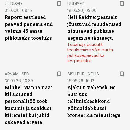
UUDISED
UUDISED
31.07.26, 09:15
18.05.26, 09:00
Raport: eestlased
Heli Raidve: peatselt
peavad panema end
jõustuvad muudatused
valmis 45 aasta
nihutavad puhkuse
pikkuseks tööeluks
aegumise tähtaegu
Tööandja puudulik
tegutsemine võib muuta
puhkusepäevad ka
aegumatuks!
ST
ARVAMUSED
SISUTURUNDUS
30.07.26, 10:39
16.06.26, 16:12
Mihkel Männamaa:
Ajakulu väheneb: Go
killustunud
Busi uus
personalitöö sööb
tellimiskeskkond
kasumit ja usaldust
võimaldab bussi
kiiremini kui juhid
broneerida minutitega
oskavad arvata