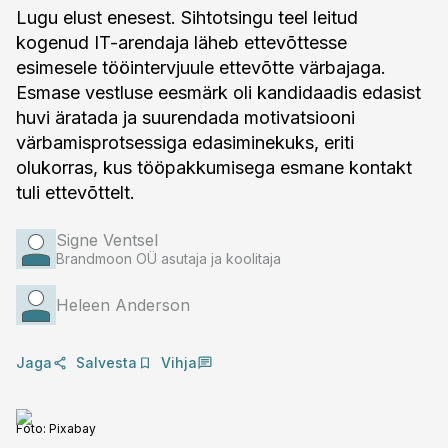
Lugu elust enesest. Sihtotsingu teel leitud
kogenud IT-arendaja läheb ettevõttesse
esimesele tööintervjuule ettevõtte värbajaga.
Esmase vestluse eesmärk oli kandidaadis edasist
huvi äratada ja suurendada motivatsiooni
värbamisprotsessiga edasiminekuks, eriti
olukorras, kus tööpakkumisega esmane kontakt
tuli ettevõttelt.
Signe Ventsel
Brandmoon OÜ asutaja ja koolitaja
Heleen Anderson
Jaga
Salvesta
Vihja
Foto:
Pixabay