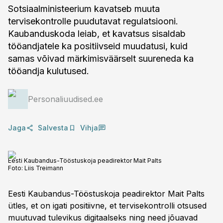
Sotsiaalministeerium kavatseb muuta
tervisekontrolle puudutavat regulatsiooni.
Kaubanduskoda leiab, et kavatsus sisaldab
tööandjatele ka positiivseid muudatusi, kuid
samas võivad märkimisväärselt suureneda ka
tööandja kulutused.
Personaliuudised.ee
Jaga
Salvesta
Vihja
Eesti Kaubandus-Tööstuskoja peadirektor Mait Palts
Foto:
Liis Treimann
Eesti Kaubandus-Tööstuskoja peadirektor Mait Palts
ütles, et on igati positiivne, et tervisekontrolli otsused
muutuvad tulevikus digitaalseks ning need jõuavad