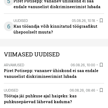
5
Piret Potisepp: vananev ühiskond ei saa
endale vanuselist diskrimineerimist lubada
UUDISED
05.08.26, 10:18
6
Kas tööandja võib kinnitatud töögraafikut
ühepoolselt muuta?
VIIMASED UUDISED
ARVAMUSED
06.08.26, 10:00
Piret Potisepp: vananev ühiskond ei saa endale
vanuselist diskrimineerimist lubada
UUDISED
06.08.26, 08:46
Töötaja jäi puhkuse ajal haigeks: kas
puhkusepäevad lähevad kaduma?