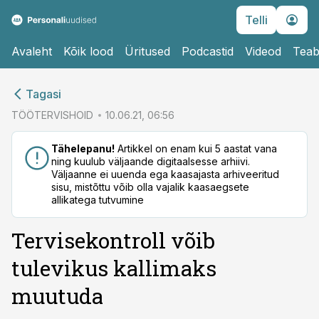
Telli
Avaleht
Kõik lood
Üritused
Podcastid
Videod
Teab
cebook
Tagasi
Twitter)
TÖÖTERVISHOID
10.06.21, 06:56
kedIn
Tähelepanu!
Artikkel on enam kui 5 aastat vana
ning kuulub väljaande digitaalsesse arhiivi.
ail
Väljaanne ei uuenda ega kaasajasta arhiveeritud
sisu, mistõttu võib olla vajalik kaasaegsete
k
allikatega tutvumine
Tervisekontroll võib
tulevikus kallimaks
muutuda