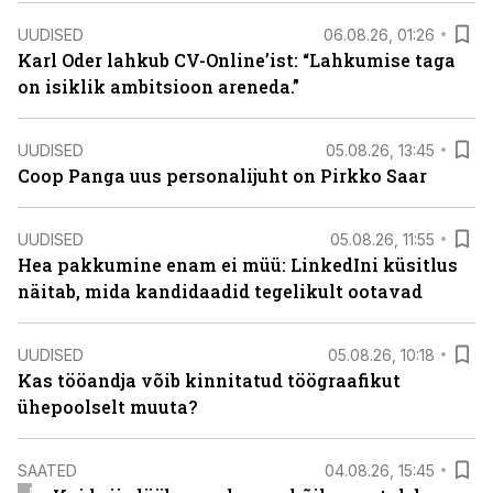
UUDISED
06.08.26, 01:26
Karl Oder lahkub CV-Online’ist: “Lahkumise taga
on isiklik ambitsioon areneda.”
UUDISED
05.08.26, 13:45
Coop Panga uus personalijuht on Pirkko Saar
UUDISED
05.08.26, 11:55
Hea pakkumine enam ei müü: LinkedIni küsitlus
näitab, mida kandidaadid tegelikult ootavad
UUDISED
05.08.26, 10:18
Kas tööandja võib kinnitatud töögraafikut
ühepoolselt muuta?
SAATED
04.08.26, 15:45