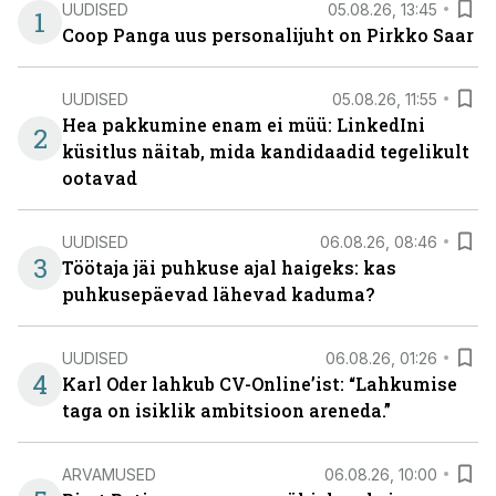
UUDISED
05.08.26, 13:45
1
Coop Panga uus personalijuht on Pirkko Saar
UUDISED
05.08.26, 11:55
Hea pakkumine enam ei müü: LinkedIni
2
küsitlus näitab, mida kandidaadid tegelikult
ootavad
UUDISED
06.08.26, 08:46
3
Töötaja jäi puhkuse ajal haigeks: kas
puhkusepäevad lähevad kaduma?
UUDISED
06.08.26, 01:26
4
Karl Oder lahkub CV-Online’ist: “Lahkumise
taga on isiklik ambitsioon areneda.”
ARVAMUSED
06.08.26, 10:00