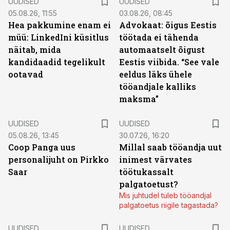
UUDISED
UUDISED
05.08.26, 11:55
03.08.26, 08:45
Hea pakkumine enam ei
Advokaat: õigus Eestis
müü: LinkedIni küsitlus
töötada ei tähenda
näitab, mida
automaatselt õigust
kandidaadid tegelikult
Eestis viibida. “See vale
ootavad
eeldus läks ühele
tööandjale kalliks
maksma”
UUDISED
UUDISED
05.08.26, 13:45
30.07.26, 16:20
Coop Panga uus
Millal saab tööandja uut
personalijuht on Pirkko
inimest värvates
Saar
töötukassalt
palgatoetust?
Mis juhtudel tuleb tööandjal
palgatoetus riigile tagastada?
UUDISED
UUDISED