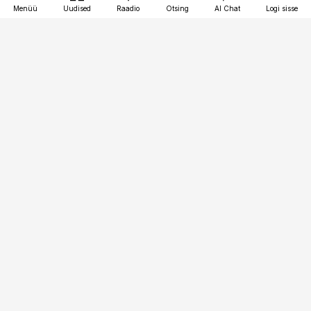
Menüü
Uudised
Raadio
Otsing
AI Chat
Logi sisse
Vana-Lõuna 39/1, 19094 Tallinn
(+372) 667 0111
personaliuudised@personaliuudised.ee
Telli
Reklaam
Firmast
Sisu kasutamisõigused
Ajakirjaniku
eetikakoodeks
Üldtingimused
Privaatsustingimused
Küpsiste poliitika
KKK
Eesti Meediaettevõtete
Eelistuste haldamine
Liit