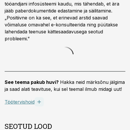
tööandjani infosüsteemi kaudu, mis tähendab, et ära
jääb paberdokumentide edastamine ja säilitamine.
„Positiivne on ka see, et erinevad arstid saavad
võimaluse omavahel e-konsulteerida ning püütakse
lahendada teenuse kättesaadavusega seotud
probleemi.”
See teema pakub huvi?
Hakka neid märksõnu jälgima
ja saad alati teavituse, kui sel teemal ilmub midagi uut!
Töötervishoid
SEOTUD LOOD