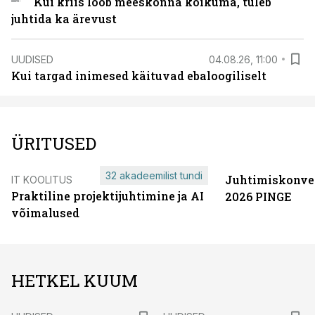
Kui kriis lööb meeskonna kõikuma, tuleb
juhtida ka ärevust
UUDISED
04.08.26, 11:00
Kui targad inimesed käituvad ebaloogiliselt
ÜRITUSED
32 akadeemilist tundi
Juhtimiskonve
IT KOOLITUS
Praktiline projektijuhtimine ja AI
2026 PINGE
võimalused
HETKEL KUUM