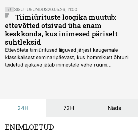
SISUTURUNDUS
20.05.26, 11:00
ST
Tiimiürituste loogika muutub:
ettevõtted otsivad üha enam
keskkonda, kus inimesed päriselt
suhtleksid
Ettevõtete tiimiüritused liiguvad järjest kaugemale
klassikalisest seminaripäevast, kus hommikust õhtuni
täidetud ajakava jätab inimestele vähe ruumi
omavaheliseks suhtluseks. Saates “Lõunapaus”
räägitakse, miks otsivad ettevõtted üha enam paikasid,
kus keskkond ise aitaks inimesed töörežiimist välja
tuua ning looks võimaluse rahulikumaks ja
sisulisemaks koosolemiseks.
24H
72H
Nädal
ENIMLOETUD