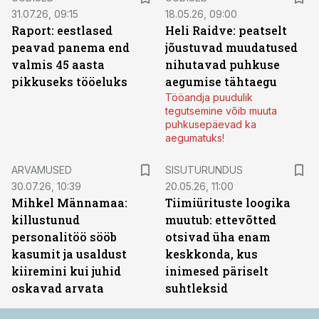
31.07.26, 09:15
18.05.26, 09:00
Raport: eestlased
Heli Raidve: peatselt
peavad panema end
jõustuvad muudatused
valmis 45 aasta
nihutavad puhkuse
pikkuseks tööeluks
aegumise tähtaegu
Tööandja puudulik
tegutsemine võib muuta
puhkusepäevad ka
aegumatuks!
ST
ARVAMUSED
SISUTURUNDUS
30.07.26, 10:39
20.05.26, 11:00
Mihkel Männamaa:
Tiimiürituste loogika
killustunud
muutub: ettevõtted
personalitöö sööb
otsivad üha enam
kasumit ja usaldust
keskkonda, kus
kiiremini kui juhid
inimesed päriselt
oskavad arvata
suhtleksid