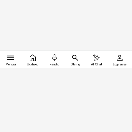
Menüü
Uudised
Raadio
Otsing
AI Chat
Logi sisse
Vana-Lõuna 39/1, 19094 Tallinn
(+372) 667 0111
personaliuudised@personaliuudised.ee
Telli
Reklaam
Firmast