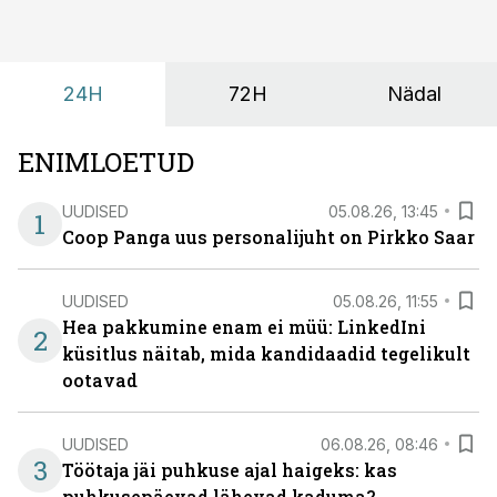
kus keskkond ise aitaks inimesed töörežiimist välja
tuua ning looks võimaluse rahulikumaks ja
sisulisemaks koosolemiseks.
24H
72H
Nädal
ENIMLOETUD
UUDISED
05.08.26, 13:45
1
Coop Panga uus personalijuht on Pirkko Saar
UUDISED
05.08.26, 11:55
Hea pakkumine enam ei müü: LinkedIni
2
küsitlus näitab, mida kandidaadid tegelikult
ootavad
UUDISED
06.08.26, 08:46
3
Töötaja jäi puhkuse ajal haigeks: kas
puhkusepäevad lähevad kaduma?