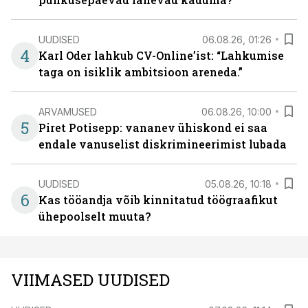
UUDISED
06.08.26, 01:26
4
Karl Oder lahkub CV-Online’ist: “Lahkumise
taga on isiklik ambitsioon areneda.”
ARVAMUSED
06.08.26, 10:00
5
Piret Potisepp: vananev ühiskond ei saa
endale vanuselist diskrimineerimist lubada
UUDISED
05.08.26, 10:18
6
Kas tööandja võib kinnitatud töögraafikut
ühepoolselt muuta?
VIIMASED UUDISED