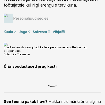
töötajatele kui riigi arengule tervikuna.
Personaliuudised.ee
Kuula
Jaga
Salvesta
Vihja
Sündiva koalitsiooni juhid, kellele personaliettevõttel on mitu
ettepanekut.
Foto:
Liis Treimann
1) Erisoodustused prügikasti
See teema pakub huvi?
Hakka neid märksõnu jälgima