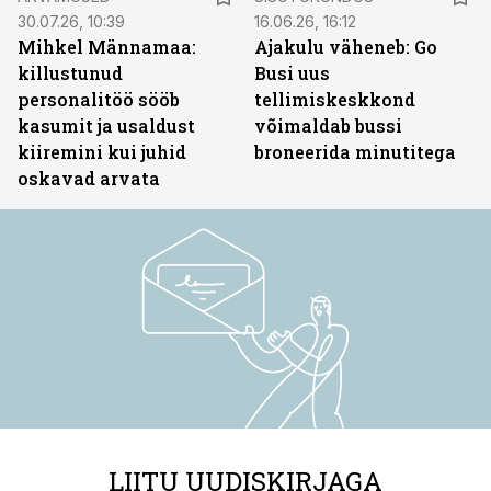
30.07.26, 10:39
16.06.26, 16:12
Mihkel Männamaa:
Ajakulu väheneb: Go
killustunud
Busi uus
personalitöö sööb
tellimiskeskkond
kasumit ja usaldust
võimaldab bussi
kiiremini kui juhid
broneerida minutitega
oskavad arvata
LIITU UUDISKIRJAGA