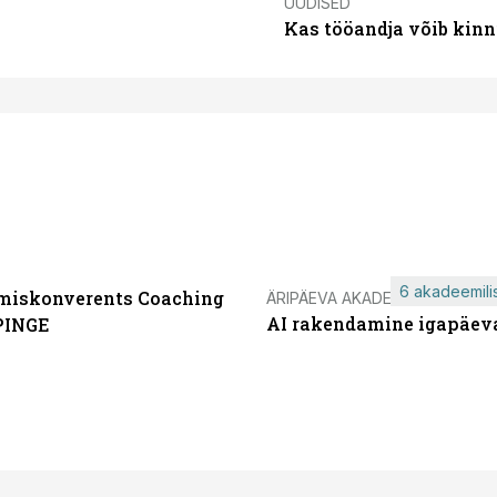
UUDISED
Kas tööandja võib kinn
6 akadeemilis
miskonverents Coaching
ÄRIPÄEVA AKADEEMIA
AI rakendamine igapäev
PINGE