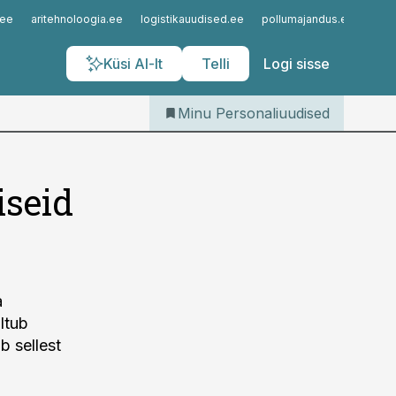
Iseteenindus
.ee
aritehnoloogia.ee
logistikauudised.ee
pollumajandus.ee
kinn
Telli Personaliuudised
Küsi AI-lt
Telli
Logi sisse
Minu Personaliuudised
iseid
a
ltub
b sellest