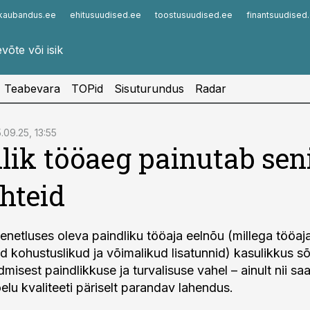
kaubandus.ee
ehitusuudised.ee
toostusuudised.ee
finantsuudised
Infopank
Radar
Teabevara
TOPid
Sisuturundus
Radar
.09.25, 13:55
lik tööaeg painutab sen
hteid
enetluses oleva paindliku tööaja eelnõu (millega tööaj
 kohustuslikud ja võimalikud lisatunnid) kasulikkus sõ
dmisest paindlikkuse ja turvalisuse vahel – ainult nii saa
elu kvaliteeti päriselt parandav lahendus.