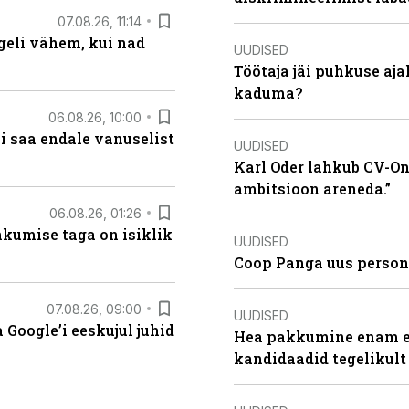
07.08.26, 11:14
eli vähem, kui nad
UUDISED
Töötaja jäi puhkuse aj
kaduma?
06.08.26, 10:00
i saa endale vanuselist
UUDISED
Karl Oder lahkub CV-Onl
ambitsioon areneda.”
06.08.26, 01:26
hkumise taga on isiklik
UUDISED
Coop Panga uus persona
07.08.26, 09:00
UUDISED
Google’i eeskujul juhid
Hea pakkumine enam ei
kandidaadid tegelikult