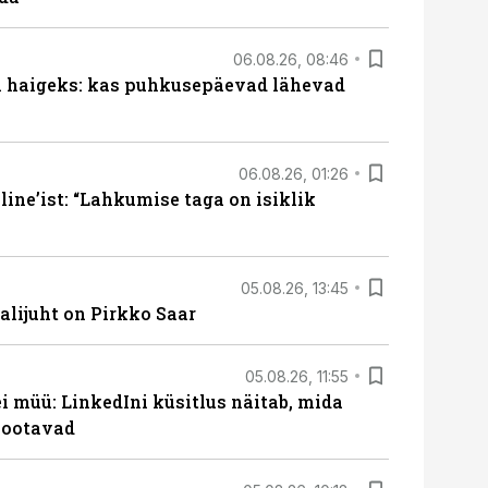
06.08.26, 08:46
al haigeks: kas puhkusepäevad lähevad
06.08.26, 01:26
ine’ist: “Lahkumise taga on isiklik
05.08.26, 13:45
lijuht on Pirkko Saar
05.08.26, 11:55
 müü: LinkedIni küsitlus näitab, mida
 ootavad