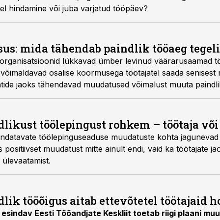
el hindamine või juba varjatud tööpäev?
sus: mida tähendab paindlik tööaeg tegel
sorganisatsioonid lükkavad ümber levinud väärarusaamad t
võimaldavad osalise koormusega töötajatel saada senisest 
juhtide jaoks tähendavad muudatused võimalust muuta paindl
ajaid võimestavaks valikuks, mitte halliks alalepinguks.
dlikust töölepingust rohkem – töötaja või
ndatavate töölepinguseaduse muudatuste kohta jagunevad r
 positiivset muudatust mitte ainult endi, vaid ka töötajate j
ülevaatamist.
lik tööõigus aitab ettevõtetel töötajaid h
esindav Eesti Tööandjate Keskliit toetab riigi plaani mu