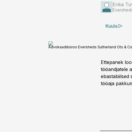
Erika Tu
Eversheds
Kuula
Advokaadibüroo Eversheds Sutherland Ots & Co ad
Ettepanek loo
tööandjatele 
ebastabiilsed 
tööaja pakkum