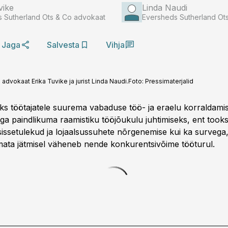
vike
Linda Naudi
 Sutherland Ots & Co advokaat
Eversheds Sutherland Ots 
Jaga
Salvesta
Vihja
vokaat Erika Tuvike ja jurist Linda Naudi.
Foto:
Pressimaterjalid
ks töötajatele suurema vabaduse töö- ja eraelu korraldamis
aga paindlikuma raamistiku tööjõukulu juhtimiseks, ent took
sissetulekud ja lojaalsussuhete nõrgenemise kui ka survega,
ata jätmisel väheneb nende konkurentsivõime tööturul.