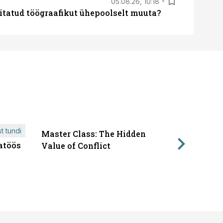
05.08.26, 10:18
itatud töögraafikut ühepoolselt muuta?
t tundi
Master Class: The Hidden
ÄRIPÄEVA 
atöös
Läbirääk
Value of Conflict