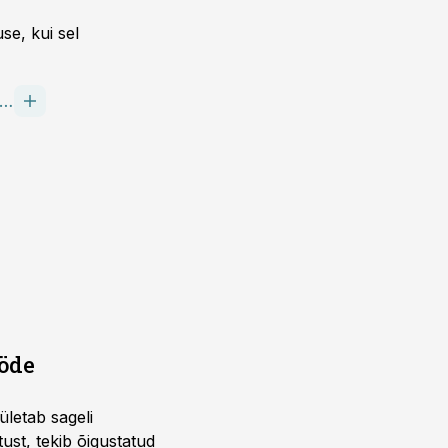
se, kui sel
OKAADIBÜROO EVERSHEDS SUTHERLAND OTS&CO OÜ
ööde
ületab sageli
tust, tekib õigustatud