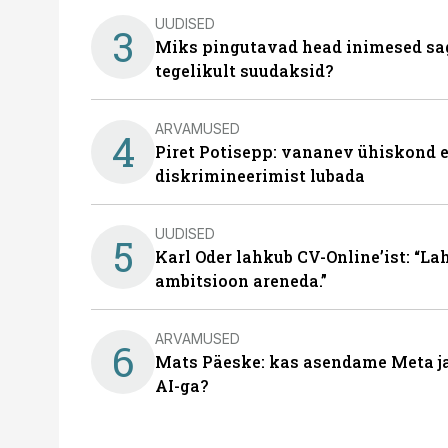
UUDISED
3
Miks pingutavad head inimesed sag
tegelikult suudaksid?
ARVAMUSED
4
Piret Potisepp: vananev ühiskond e
diskrimineerimist lubada
UUDISED
5
Karl Oder lahkub CV-Online’ist: “La
ambitsioon areneda.”
ARVAMUSED
6
Mats Päeske: kas asendame Meta ja 
AI-ga?