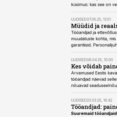
küsimus: kas see on ve
UUDISED
07.05.25, 13:51
Müüdid ja reaal
Tööandjad ja ettevõtlu
muudatuste kohta, mis 
garantiisid. Personali
usaldusväärseks ja tööt
UUDISED
08.04.25, 10:00
Kes võidab pain
Arvamused Eestis kava
tööandjad näevad selles
nõuavad seaduseelnõu 
UUDISED
20.03.25, 16:42
Tööandjad: paind
Suuremaid tööandjaid 