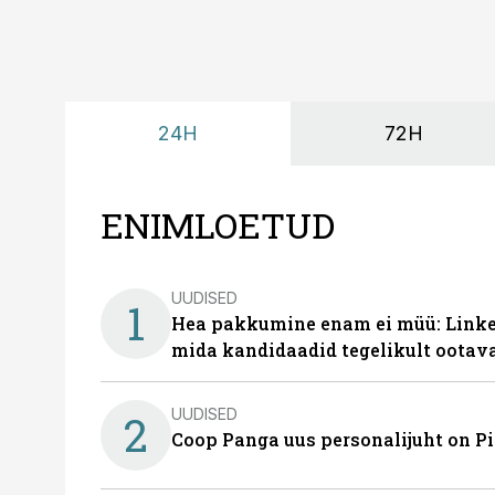
24H
72H
ENIMLOETUD
UUDISED
1
Hea pakkumine enam ei müü: Linked
mida kandidaadid tegelikult ootav
UUDISED
2
Coop Panga uus personalijuht on P