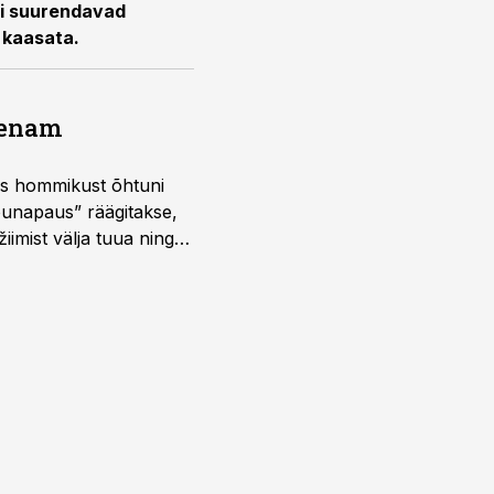
ti suurendavad
 kaasata.
a enam
 kus hommikust õhtuni
õunapaus” räägitakse,
iimist välja tuua ning