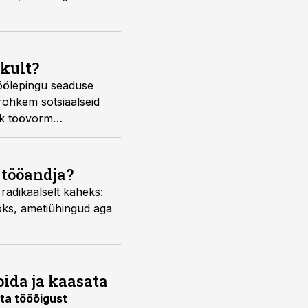
ikult?
öölepingu seaduse
rohkem sotsiaalseid
ik töövorm
 tööandja?
adikaalselt kaheks:
aoks, ametiühingud aga
oida ja kaasata
uta tööõigust