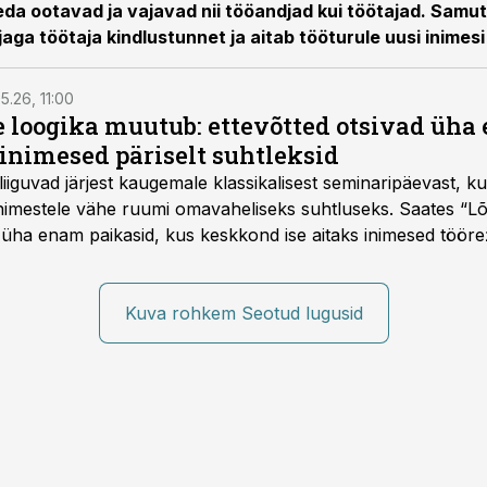
eda ootavad ja vajavad nii tööandjad kui töötajad. Samu
ga töötaja kindlustunnet ja aitab tööturule uusi inimesi
5.26, 11:00
e loogika muutub: ettevõtted otsivad üh
inimesed päriselt suhtleksid
d liiguvad järjest kaugemale klassikalisest seminaripäevast,
 inimestele vähe ruumi omavaheliseks suhtluseks. Saates “L
 üha enam paikasid, kus keskkond ise aitaks inimesed töörež
kumaks ja sisulisemaks koosolemiseks.
Kuva rohkem Seotud lugusid