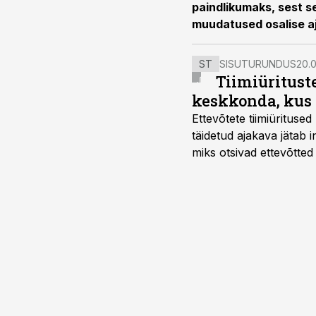
paindlikumaks, sest s
muudatused osalise aja
ST
SISUTURUNDUS
20.0
Tiimiüritust
keskkonda, kus 
Ettevõtete tiimiürituse
täidetud ajakava jätab
miks otsivad ettevõtted
looks võimaluse rahuli