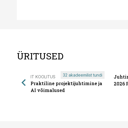
ÜRITUSED
32 akadeemilist tundi
Juhti
IT KOOLITUS
Praktiline projektijuhtimine ja
2026 
AI võimalused