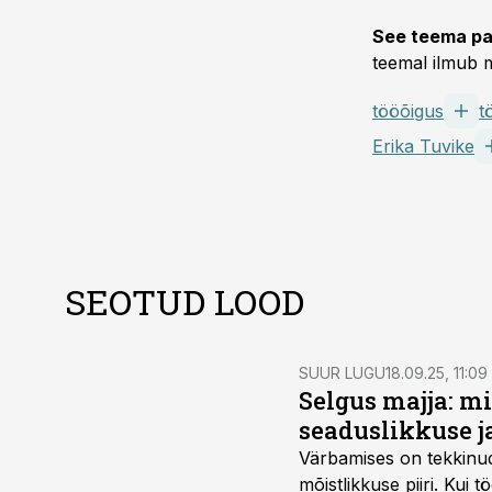
See teema pa
teemal ilmub m
tööõigus
t
Erika Tuvike
SEOTUD LOOD
SUUR LUGU
18.09.25, 11:09
Selgus majja: m
seaduslikkuse j
Värbamises on tekkinud
mõistlikkuse piiri. Kui