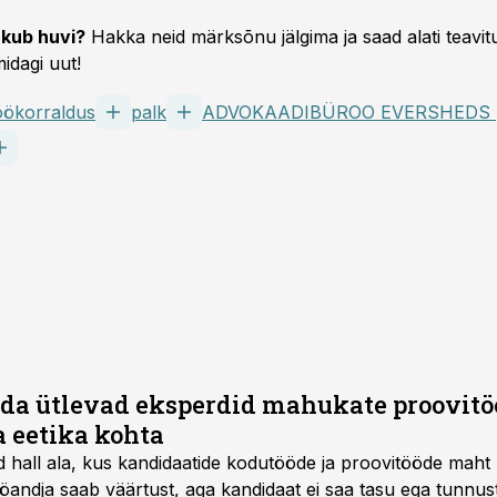
kub huvi?
Hakka neid märksõnu jälgima ja saad alati teavitu
idagi uut!
öökorraldus
palk
ADV
ida ütlevad eksperdid mahukate proovit
a eetika kohta
 hall ala, kus kandidaatide kodutööde ja proovitööde maht 
 tööandja saab väärtust, aga kandidaat ei saa tasu ega tunnus