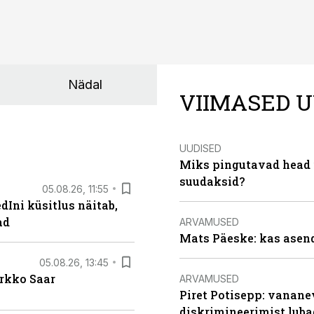
Nädal
VIIMASED U
UUDISED
Miks pingutavad head i
suudaksid?
05.08.26, 11:55
Ini küsitlus näitab,
ad
ARVAMUSED
Mats Päeske: kas asend
05.08.26, 13:45
irkko Saar
ARVAMUSED
Piret Potisepp: vanane
diskrimineerimist lub