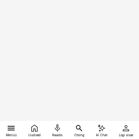
Menüü
Uudised
Raadio
Otsing
AI Chat
Logi sisse