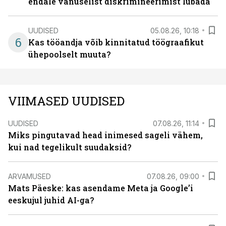
endale vanuselist diskrimineerimist lubada
UUDISED
05.08.26, 10:18
6
Kas tööandja võib kinnitatud töögraafikut
ühepoolselt muuta?
VIIMASED UUDISED
UUDISED
07.08.26, 11:14
Miks pingutavad head inimesed sageli vähem,
kui nad tegelikult suudaksid?
ARVAMUSED
07.08.26, 09:00
Mats Päeske: kas asendame Meta ja Google’i
eeskujul juhid AI-ga?