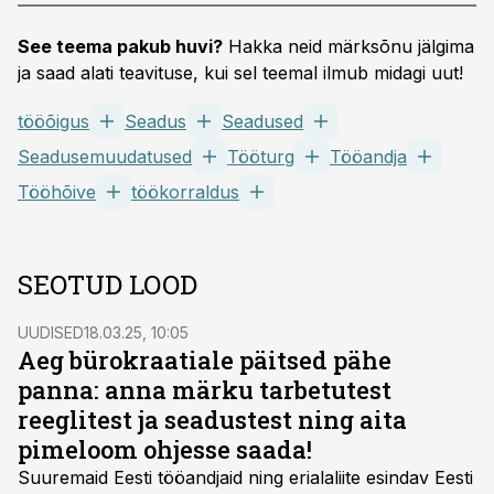
See teema pakub huvi?
Hakka neid märksõnu jälgima
ja saad alati teavituse, kui sel teemal ilmub midagi uut!
tööõigus
Seadus
Seadused
Seadusemuudatused
Tööturg
Tööandja
Tööhõive
töökorraldus
SEOTUD LOOD
UUDISED
18.03.25, 10:05
Aeg bürokraatiale päitsed pähe
panna: anna märku tarbetutest
reeglitest ja seadustest ning aita
pimeloom ohjesse saada!
Suuremaid Eesti tööandjaid ning erialaliite esindav Eesti