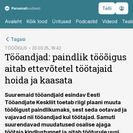
Telli
Avaleht
Kõik lood
Üritused
Podcastid
Videod
Teab
cebook
Tagasi
Twitter)
TÖÖÕIGUS
20.03.25, 16:42
Tööandjad: paindlik tööõigus
kedIn
aitab ettevõtetel töötajaid
ail
hoida ja kaasata
k
Suuremaid tööandjaid esindav Eesti
Tööandjate Keskliit toetab riigi plaani muuta
tööõigust paindlikumaks, sest seda ootavad ja
vajavad nii tööandjad kui töötajad. Samuti
suurendavad muudatused osalise ajaga
töötaja kindlustunnet ja aitab tööturule uusi