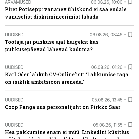
ARVAMUSED
06.08.26, 10:00
Piret Potisepp: vananev ühiskond ei saa endale
vanuselist diskrimineerimist lubada
UUDISED
06.08.26, 08:46
Töötaja jäi puhkuse ajal haigeks: kas
puhkusepäevad lähevad kaduma?
UUDISED
06.08.26, 01:26
Karl Oder lahkub CV-Online’ist: “Lahkumise taga
on isiklik ambitsioon areneda.”
UUDISED
05.08.26, 13:45
Coop Panga uus personalijuht on Pirkko Saar
UUDISED
05.08.26, 11:55
Hea pakkumine enam ei müü: LinkedIni küsitlus