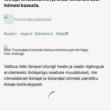
inimesi kaasata.
Personaliuudised.ee
Kuula
Jaga
Salvesta
Vihja
Eesti Tööandjate Keskliidu tööturu töörühma juht Ain Käpp.
Foto:
Erakogu
Valitsus kiitis tänasel istungil heaks ja saatis riigikogule
arutamiseks töölepingu seaduse muudatused, mis
võimaldavad töötajal ja tööandjal sõlmida paindliku
tööaja kokkuleppeid.