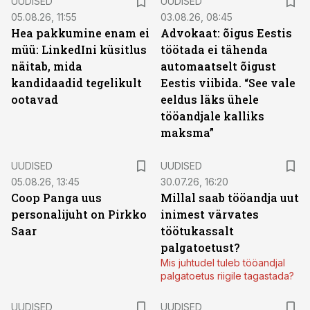
UUDISED
UUDISED
05.08.26, 11:55
03.08.26, 08:45
Hea pakkumine enam ei
Advokaat: õigus Eestis
müü: LinkedIni küsitlus
töötada ei tähenda
näitab, mida
automaatselt õigust
kandidaadid tegelikult
Eestis viibida. “See vale
ootavad
eeldus läks ühele
tööandjale kalliks
maksma”
UUDISED
UUDISED
05.08.26, 13:45
30.07.26, 16:20
Coop Panga uus
Millal saab tööandja uut
personalijuht on Pirkko
inimest värvates
Saar
töötukassalt
palgatoetust?
Mis juhtudel tuleb tööandjal
palgatoetus riigile tagastada?
UUDISED
UUDISED