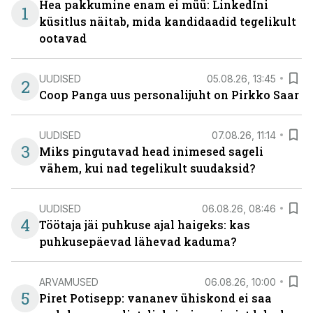
Hea pakkumine enam ei müü: LinkedIni
1
küsitlus näitab, mida kandidaadid tegelikult
ootavad
UUDISED
05.08.26, 13:45
2
Coop Panga uus personalijuht on Pirkko Saar
UUDISED
07.08.26, 11:14
3
Miks pingutavad head inimesed sageli
vähem, kui nad tegelikult suudaksid?
UUDISED
06.08.26, 08:46
4
Töötaja jäi puhkuse ajal haigeks: kas
puhkusepäevad lähevad kaduma?
ARVAMUSED
06.08.26, 10:00
5
Piret Potisepp: vananev ühiskond ei saa