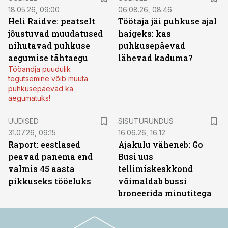
18.05.26, 09:00
06.08.26, 08:46
Heli Raidve: peatselt
Töötaja jäi puhkuse ajal
jõustuvad muudatused
haigeks: kas
nihutavad puhkuse
puhkusepäevad
aegumise tähtaegu
lähevad kaduma?
Tööandja puudulik
tegutsemine võib muuta
puhkusepäevad ka
aegumatuks!
ST
UUDISED
SISUTURUNDUS
31.07.26, 09:15
16.06.26, 16:12
Raport: eestlased
Ajakulu väheneb: Go
peavad panema end
Busi uus
valmis 45 aasta
tellimiskeskkond
pikkuseks tööeluks
võimaldab bussi
broneerida minutitega