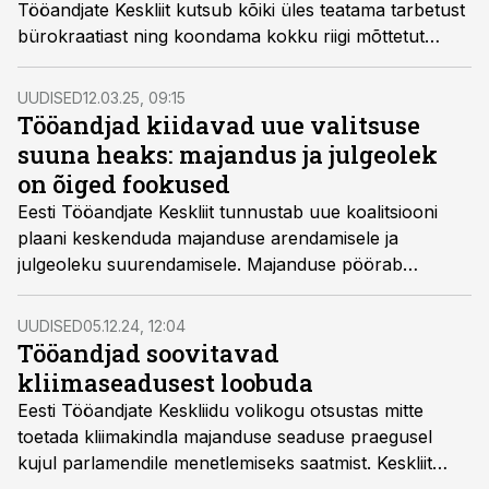
Tööandjate Keskliit kutsub kõiki üles teatama tarbetust
bürokraatiast ning koondama kokku riigi mõttetut
reguleerimist, ajale jalgu jäänud seadusi ja muid
ettevõtlust takistavaid nõudeid.
UUDISED
12.03.25, 09:15
Tööandjad kiidavad uue valitsuse
suuna heaks: majandus ja julgeolek
on õiged fookused
Eesti Tööandjate Keskliit tunnustab uue koalitsiooni
plaani keskenduda majanduse arendamisele ja
julgeoleku suurendamisele. Majanduse pöörab
langusest kasvule riigi ja ettevõtete koostöö, mis
kasvatab majandusruumi konkurentsivõimet.
UUDISED
05.12.24, 12:04
Tööandjad soovitavad
kliimaseadusest loobuda
Eesti Tööandjate Keskliidu volikogu otsustas mitte
toetada kliimakindla majanduse seaduse praegusel
kujul parlamendile menetlemiseks saatmist. Keskliit