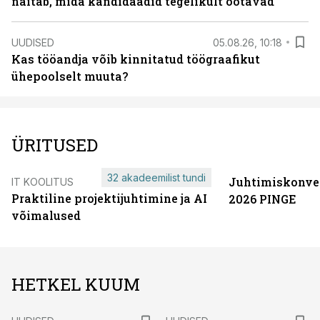
näitab, mida kandidaadid tegelikult ootavad
UUDISED
05.08.26, 10:18
Kas tööandja võib kinnitatud töögraafikut
ühepoolselt muuta?
ÜRITUSED
32 akadeemilist tundi
Juhtimiskonve
IT KOOLITUS
Praktiline projektijuhtimine ja AI
2026 PINGE
võimalused
HETKEL KUUM