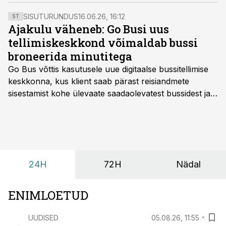
soovitab riigil loobuda kliimaeesmärkide
reguleerimisest plaanitud raamseaduses.
SISUTURUNDUS
16.06.26, 16:12
ST
Ajakulu väheneb: Go Busi uus
tellimiskeskkond võimaldab bussi
broneerida minutitega
Go Bus võttis kasutusele uue digitaalse bussitellimise
keskkonna, kus klient saab pärast reisiandmete
sisestamist kohe ülevaate saadaolevatest bussidest ja
esialgsest hinnast. Nii saab transpordi planeerimisega
kiiresti edasi liikuda hinnapakkumist ootamata.
24H
72H
Nädal
ENIMLOETUD
UUDISED
05.08.26, 11:55