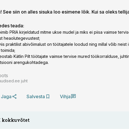
 See siin on alles sisuka loo esimene lõik. Kui sa oleks tellij
gedes teada:
oimib PRIA kirjeldatud mitme ukse mudel ja miks ei piisa vaimse tervi
st heaolutegevustest;
viis praktilist abivõimalust on töötajatele loodud ning millal võib neis
 toimida;
eostab Kätlin Pilt töötajate vaimse tervise mured töökorralduse, juhti
tsiooni arengukohtadega.
oots
uudised.ee juht
Jaga
Salvesta
Vihja
I kokkuvõtet