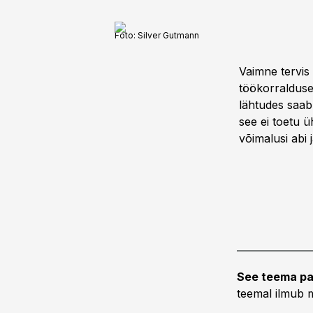
Foto:
Silver Gutmann
Vaimne tervis
töökorralduse
lähtudes saab 
see ei toetu ü
võimalusi abi 
See teema pa
teemal ilmub m