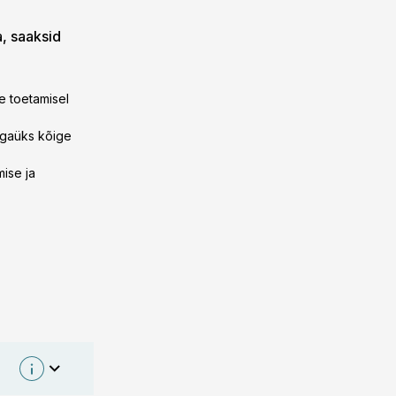
a, saaksid
se toetamisel
t igaüks kõige
mise ja