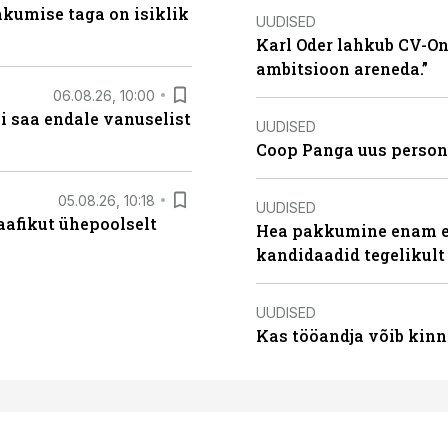
hkumise taga on isiklik
UUDISED
Karl Oder lahkub CV-Onl
ambitsioon areneda.”
06.08.26, 10:00
i saa endale vanuselist
UUDISED
Coop Panga uus persona
05.08.26, 10:18
UUDISED
aafikut ühepoolselt
Hea pakkumine enam ei
kandidaadid tegelikult
UUDISED
Kas tööandja võib kinn