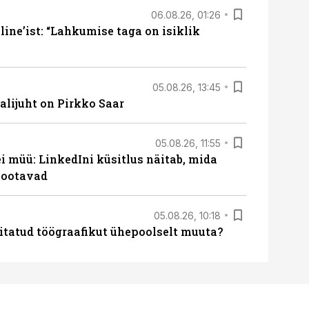
06.08.26, 01:26
ine’ist: “Lahkumise taga on isiklik
05.08.26, 13:45
lijuht on Pirkko Saar
05.08.26, 11:55
 müü: LinkedIni küsitlus näitab, mida
 ootavad
05.08.26, 10:18
itatud töögraafikut ühepoolselt muuta?