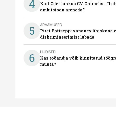
4
Karl Oder lahkub CV-Online’ist: “La
ambitsioon areneda.”
ARVAMUSED
5
Piret Potisepp: vananev ühiskond e
diskrimineerimist lubada
UUDISED
6
Kas tööandja võib kinnitatud töögr
muuta?