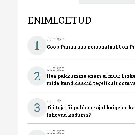
ENIMLOETUD
UUDISED
1
Coop Panga uus personalijuht on P
UUDISED
2
Hea pakkumine enam ei müü: Linked
mida kandidaadid tegelikult ootav
UUDISED
3
Töötaja jäi puhkuse ajal haigeks: 
lähevad kaduma?
UUDISED