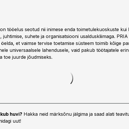
 on tööelus seotud nii inimese enda toimetulekuoskuste kui 
, juhtimise, suhete ja organisatsiooni usalduskliimaga. PRI
öelda, et vaimse tervise toetamise süsteem toimib kõige pare
hele universaalsele lahendusele, vaid pakub töötajatele eri
ja toe juurde jõudmiseks.
kub huvi?
Hakka neid märksõnu jälgima ja saad alati teavitu
idagi uut!