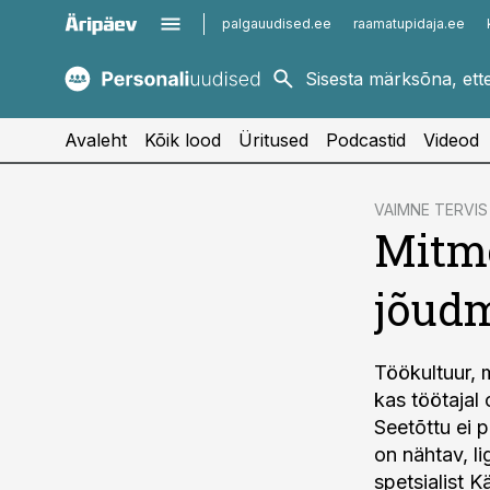
palgauudised.ee
raamatupidaja.ee
kaubandus.ee
imelineajalugu.ee
kinnisvarauudised.ee
imelineteadus.ee
Avaleht
Kõik lood
Üritused
Podcastid
Videod
cebook
VAIMNE TERVIS
Mitme
Twitter)
kedIn
jõudm
ail
k
Töökultuur, m
kas töötajal 
Seetõttu ei 
on nähtav, l
spetsialist Kät