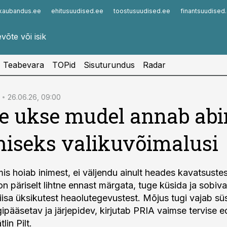
kaubandus.ee
ehitusuudised.ee
toostusuudised.ee
finantsuudised
Infopank
Radar
Teabevara
TOPid
Sisuturundus
Radar
26.06.26, 09:00
 ukse mudel annab abi
iseks valikuvõimalusi
is hoiab inimest, ei väljendu ainult heades kavatsustes,
on päriselt lihtne ennast märgata, tuge küsida ja sobiva
piisa üksikutest heaolutegevustest. Mõjus tugi vajab sü
igipääsetav ja järjepidev, kirjutab PRIA vaimse tervise
lin Pilt.