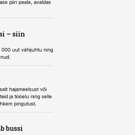
ase piiri peale, avaldas
i – siin
0 000 uut vähijuhtu ning
unud.
salt hajameelsust või
id ja tööelu ning selle
ohkem pingutust.
b bussi