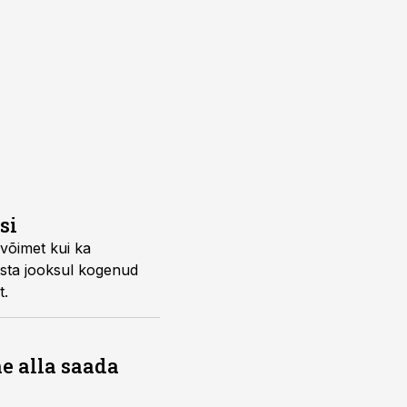
si
övõimet kui ka
asta jooksul kogenud
t.
ne alla saada