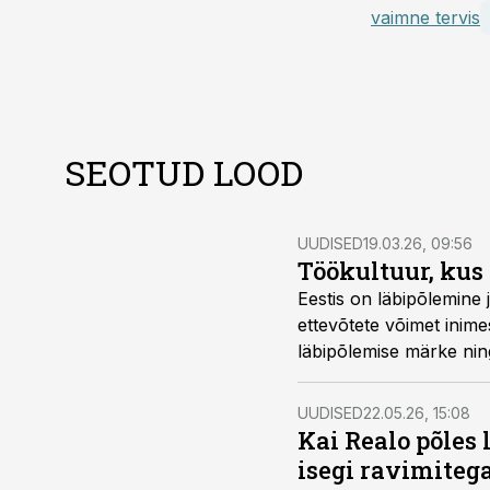
vaimne tervis
SEOTUD LOOD
UUDISED
19.03.26, 09:56
Töökultuur, kus 
Eestis on läbipõlemine 
ettevõtete võimet inime
läbipõlemise märke nin
UUDISED
22.05.26, 15:08
Kai Realo põles 
isegi ravimiteg