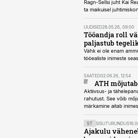
Ragn-Sellsi juht Kai Rea
ta maikuisel juhtimiskon
UUDISED
28.05.26, 09:00
Tööandja roll v
paljastub tegeli
Vähk ei ole enam ammu „
tööealiste inimeste se
SAATED
02.06.26, 12:54
ATH mõjutab 
Aktiivsus- ja tähelepan
rahutust. See võib mõju
märkamine aitab inimes
ST
SISUTURUNDUS
16.0
Ajakulu väheneb