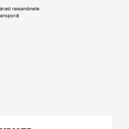
pärast reisiandmete
ranspordi