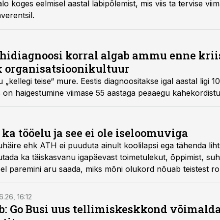
lo koges eelmisel aastal läbipõlemist, mis viis ta tervise viim
verentsil.
ähidiagnoosi korral algab ammu enne kriis
k organisatsioonikultuur
kellegi teise“ mure. Eestis diagnoositakse igal aastal ligi 1
as on haigestumine viimase 55 aastaga peaaegu kahekordist
ka tööelu ja see ei ole iseloomuviga
uhäire ehk ATH ei puuduta ainult koolilapsi ega tähenda liht
tada ka täiskasvanu igapäevast toimetulekut, õppimist, suhte
el paremini aru saada, miks mõni olukord nõuab teistest r
6.26, 16:12
: Go Busi uus tellimiskeskkond võimalda