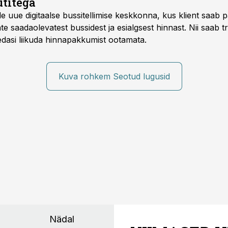
titega
e uue digitaalse bussitellimise keskkonna, kus klient saab 
te saadaolevatest bussidest ja esialgsest hinnast. Nii saab t
 edasi liikuda hinnapakkumist ootamata.
Kuva rohkem Seotud lugusid
Nädal