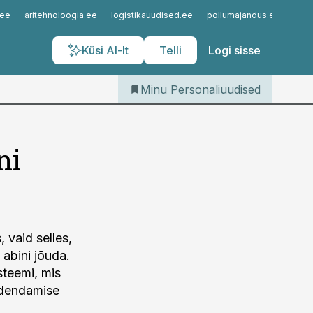
Iseteenindus
.ee
aritehnoloogia.ee
logistikauudised.ee
pollumajandus.ee
kinn
Telli Personaliuudised
Küsi AI-lt
Telli
Logi sisse
Minu Personaliuudised
ni
 vaid selles,
 abini jõuda.
steemi, mis
 edendamise