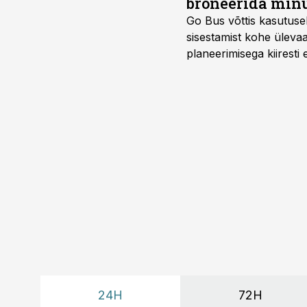
broneerida minu
Go Bus võttis kasutusel
sisestamist kohe ülevaa
planeerimisega kiiresti
24H
72H