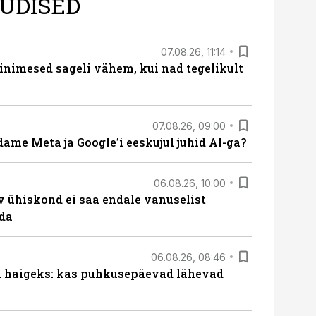
UDISED
07.08.26, 11:14
nimesed sageli vähem, kui nad tegelikult
07.08.26, 09:00
ame Meta ja Google’i eeskujul juhid AI-ga?
06.08.26, 10:00
v ühiskond ei saa endale vanuselist
ada
06.08.26, 08:46
al haigeks: kas puhkusepäevad lähevad