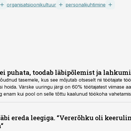
organisatsioonikultuur
personalijuhtimine
ei puhata, toodab läbipõlemist ja lahkumi
jõudnud tasemele, kus see mõjutab otseselt nii töötajate tö
si hoida. Värske uuringu järgi on 60% töötajatest viimase a
g enam kui pool on selle tõttu kaalunud töökoha vahetamis
läbi ereda leegiga. “Vererõhku oli keeruli
a“