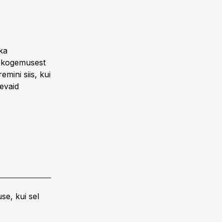
ka
A kogemusest
mini siis, kui
nevaid
se, kui sel