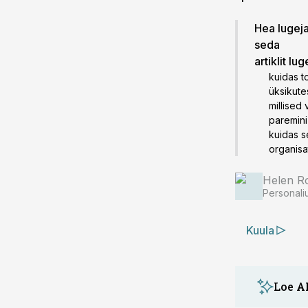
Hea lugeja!
seda
artiklit lu
kuidas t
üksikute
millised 
paremini
kuidas s
organisa
Helen R
Personali
Kuula
Loe A