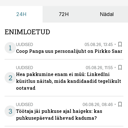
24H
72H
Nädal
ENIMLOETUD
UUDISED
05.08.26, 13:45
1
Coop Panga uus personalijuht on Pirkko Saar
UUDISED
05.08.26, 11:55
Hea pakkumine enam ei müü: LinkedIni
2
küsitlus näitab, mida kandidaadid tegelikult
ootavad
UUDISED
06.08.26, 08:46
3
Töötaja jäi puhkuse ajal haigeks: kas
puhkusepäevad lähevad kaduma?