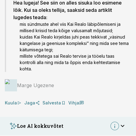
Hea lugeja! See siin on alles sisuka loo esimene
lõik. Kui sa oleks tellija, saaksid seda artiklit
lugedes teada:
mis sündmuste ahel viis Kai Realo läbipõlemiseni ja
millised kriisid teda kõige valusamalt mõjutasid;
kuidas Kai Realo kirjeldas juhi peas tekkivat „väsinud
kangelase ja geeniuse kompleksi“ ning mida see tema
käitumisega tegi;
milliste võtetega sai Realo tervise ja tööelu taas
kontrolli alla ning mida ta õppis enda kehtestamise
kohta.
Marge Ugezene
Kuula
Jaga
Salvesta
Vihja
Loe AI kokkuvõtet