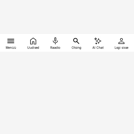
Menüü
Uudised
Raadio
Otsing
AI Chat
Logi sisse
Vana-Lõuna 39/1, 19094 Tallinn
(+372) 667 0111
personaliuudised@personaliuudised.ee
Telli
Reklaam
Firmast
Sisu kasutamisõigused
Ajakirjaniku