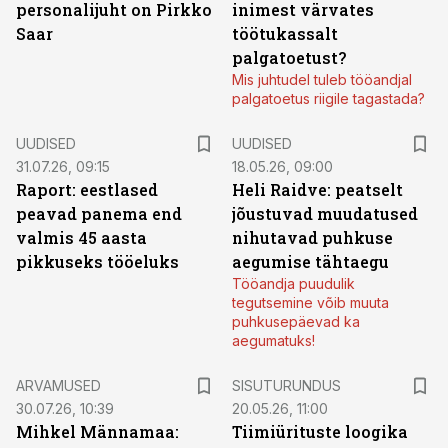
personalijuht on Pirkko
inimest värvates
Saar
töötukassalt
palgatoetust?
Mis juhtudel tuleb tööandjal
palgatoetus riigile tagastada?
UUDISED
UUDISED
31.07.26, 09:15
18.05.26, 09:00
Raport: eestlased
Heli Raidve: peatselt
peavad panema end
jõustuvad muudatused
valmis 45 aasta
nihutavad puhkuse
pikkuseks tööeluks
aegumise tähtaegu
Tööandja puudulik
tegutsemine võib muuta
puhkusepäevad ka
aegumatuks!
ST
ARVAMUSED
SISUTURUNDUS
30.07.26, 10:39
20.05.26, 11:00
Mihkel Männamaa:
Tiimiürituste loogika