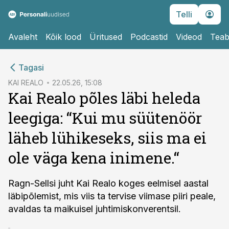
Telli
Avaleht
Kõik lood
Üritused
Podcastid
Videod
Teab
cebook
Tagasi
Twitter)
KAI REALO
22.05.26, 15:08
Kai Realo põles läbi heleda
kedIn
leegiga: “Kui mu süütenöör
ail
läheb lühikeseks, siis ma ei
k
ole väga kena inimene.“
Ragn-Sellsi juht Kai Realo koges eelmisel aastal
läbipõlemist, mis viis ta tervise viimase piiri peale,
avaldas ta maikuisel juhtimiskonverentsil.