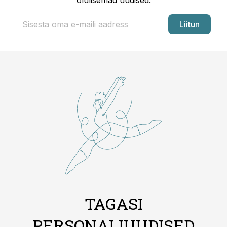
olulisemad uudised.
Liitun
TAGASI
PERSONALIUUDISED