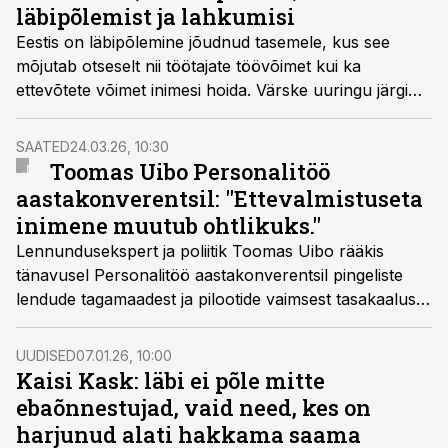
läbipõlemist ja lahkumisi
Eestis on läbipõlemine jõudnud tasemele, kus see
mõjutab otseselt nii töötajate töövõimet kui ka
ettevõtete võimet inimesi hoida. Värske uuringu järgi
on 60% töötajatest viimase aasta jooksul kogenud
läbipõlemise märke ning enam kui pool on selle tõttu
SAATED
24.03.26, 10:30
kaalunud töökoha vahetamist.
Toomas Uibo Personalitöö
aastakonverentsil: "Ettevalmistuseta
inimene muutub ohtlikuks."
Lennundusekspert ja poliitik Toomas Uibo rääkis
tänavusel Personalitöö aastakonverentsil pingeliste
lendude tagamaadest ja pilootide vaimsest tasakaalust
neil hetkedel.
UUDISED
07.01.26, 10:00
Kaisi Kask: läbi ei põle mitte
ebaõnnestujad, vaid need, kes on
harjunud alati hakkama saama