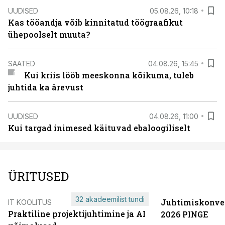
UUDISED
05.08.26, 10:18
Kas tööandja võib kinnitatud töögraafikut
ühepoolselt muuta?
SAATED
04.08.26, 15:45
Kui kriis lööb meeskonna kõikuma, tuleb
juhtida ka ärevust
UUDISED
04.08.26, 11:00
Kui targad inimesed käituvad ebaloogiliselt
ÜRITUSED
32 akadeemilist tundi
Juhtimiskonve
IT KOOLITUS
Praktiline projektijuhtimine ja AI
2026 PINGE