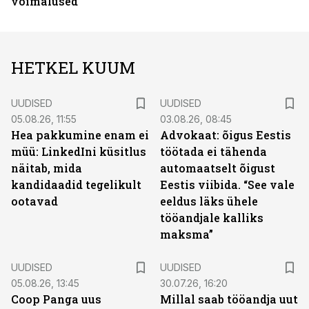
võimalused
HETKEL KUUM
UUDISED
UUDISED
05.08.26, 11:55
03.08.26, 08:45
Hea pakkumine enam ei
Advokaat: õigus Eestis
müü: LinkedIni küsitlus
töötada ei tähenda
näitab, mida
automaatselt õigust
kandidaadid tegelikult
Eestis viibida. “See vale
ootavad
eeldus läks ühele
tööandjale kalliks
maksma”
UUDISED
UUDISED
05.08.26, 13:45
30.07.26, 16:20
Coop Panga uus
Millal saab tööandja uut