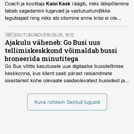
Coach ja koolitaja
Kaisi Kask
räägib, miks läbipõlemine
tabab sagedamini tugevaid ja vastutustundlikke
tegutsejaid ning miks abi otsimine enne kriisi ei ole
nõrkuse, vaid küpsuse märk.
SISUTURUNDUS
16.06.26, 16:12
ST
Ajakulu väheneb: Go Busi uus
tellimiskeskkond võimaldab bussi
broneerida minutitega
Go Bus võttis kasutusele uue digitaalse bussitellimise
keskkonna, kus klient saab pärast reisiandmete
sisestamist kohe ülevaate saadaolevatest bussidest ja
esialgsest hinnast. Nii saab transpordi planeerimisega
kiiresti edasi liikuda hinnapakkumist ootamata.
Kuva rohkem Seotud lugusid