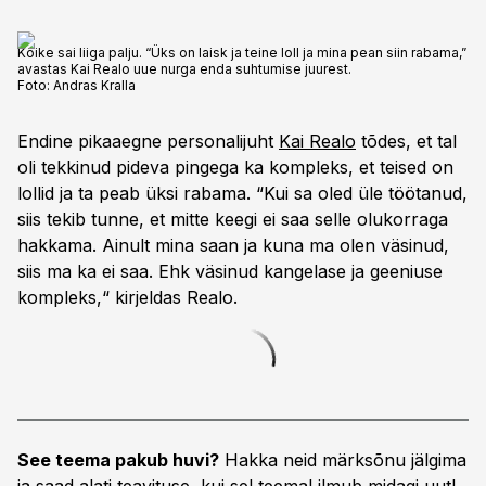
Kõike sai liiga palju. “Üks on laisk ja teine loll ja mina pean siin rabama,”
avastas Kai Realo uue nurga enda suhtumise juurest.
Foto:
Andras Kralla
Endine pikaaegne personalijuht
Kai Realo
tõdes, et tal
oli tekkinud pideva pingega ka kompleks, et teised on
lollid ja ta peab üksi rabama. “Kui sa oled üle töötanud,
siis tekib tunne, et mitte keegi ei saa selle olukorraga
hakkama. Ainult mina saan ja kuna ma olen väsinud,
siis ma ka ei saa. Ehk väsinud kangelase ja geeniuse
kompleks,“ kirjeldas Realo.
See teema pakub huvi?
Hakka neid märksõnu jälgima