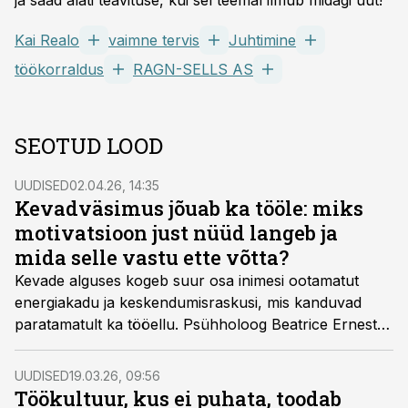
ja saad alati teavituse, kui sel teemal ilmub midagi uut!
Kai Realo
vaimne tervis
Juhtimine
töökorraldus
RAGN-SELLS AS
SEOTUD LOOD
UUDISED
02.04.26, 14:35
Kevadväsimus jõuab ka tööle: miks
motivatsioon just nüüd langeb ja
mida selle vastu ette võtta?
Kevade alguses kogeb suur osa inimesi ootamatut
energiakadu ja keskendumisraskusi, mis kanduvad
paratamatult ka tööellu. Psühholoog Beatrice Ernest
selgitab, miks see juhtub ja mida saavad teha juhid.
UUDISED
19.03.26, 09:56
Töökultuur, kus ei puhata, toodab