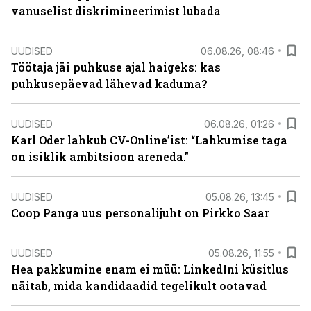
vanuselist diskrimineerimist lubada
UUDISED
06.08.26, 08:46
Töötaja jäi puhkuse ajal haigeks: kas
puhkusepäevad lähevad kaduma?
UUDISED
06.08.26, 01:26
Karl Oder lahkub CV-Online’ist: “Lahkumise taga
on isiklik ambitsioon areneda.”
UUDISED
05.08.26, 13:45
Coop Panga uus personalijuht on Pirkko Saar
UUDISED
05.08.26, 11:55
Hea pakkumine enam ei müü: LinkedIni küsitlus
näitab, mida kandidaadid tegelikult ootavad