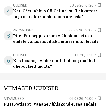
UUDISED
06.08.26, 01:26
4
Karl Oder lahkub CV-Online’ist: “Lahkumise
taga on isiklik ambitsioon areneda.”
ARVAMUSED
06.08.26, 10:00
5
Piret Potisepp: vananev ühiskond ei saa
endale vanuselist diskrimineerimist lubada
UUDISED
05.08.26, 10:18
6
Kas tööandja võib kinnitatud töögraafikut
ühepoolselt muuta?
VIIMASED UUDISED
ARVAMUSED
06.08.26, 10:00
Piret Potisepp: vananev ühiskond ei saa endale