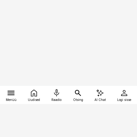
Menüü
Uudised
Raadio
Otsing
AI Chat
Logi sisse
Vana-Lõuna 39/1, 19094 Tallinn
(+372) 667 0111