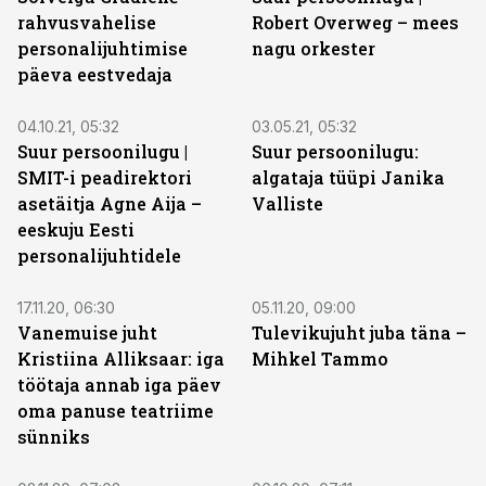
rahvusvahelise
Robert Overweg – mees
personalijuhtimise
nagu orkester
päeva eestvedaja
04.10.21, 05:32
03.05.21, 05:32
Suur persoonilugu |
Suur persoonilugu:
SMIT-i peadirektori
algataja tüüpi Janika
asetäitja Agne Aija –
Valliste
eeskuju Eesti
personalijuhtidele
17.11.20, 06:30
05.11.20, 09:00
Vanemuise juht
Tulevikujuht juba täna –
Kristiina Alliksaar: iga
Mihkel Tammo
töötaja annab iga päev
oma panuse teatriime
sünniks