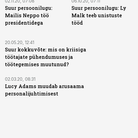
02.11.20, 07:08
06.10.20, 07:11
Suur persoonilugu:
Suur persoonilugu: Ly
Mailis Neppo töö
Malk teeb unistuste
presidentidega
tööd
20.05.20, 12:41
Suur kokkuvõte: mis on kriisiga
töötajate pühendumuses ja
töötegemises muutunud?
02.03.20, 08:31
Lucy Adams muudab arusaama
personalijuhtimisest