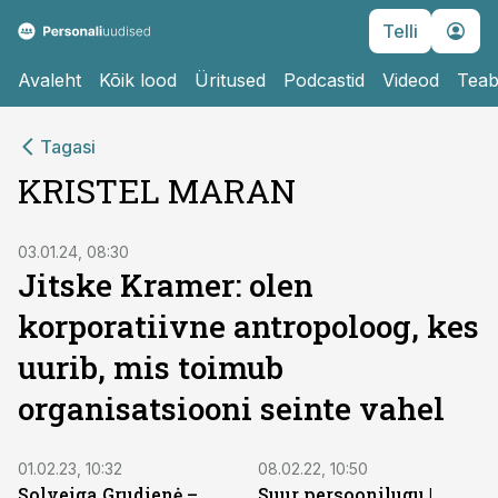
Telli
Avaleht
Kõik lood
Üritused
Podcastid
Videod
Teab
Tagasi
KRISTEL MARAN
03.01.24, 08:30
Jitske Kramer: olen
korporatiivne antropoloog, kes
uurib, mis toimub
organisatsiooni seinte vahel
01.02.23, 10:32
08.02.22, 10:50
Solveiga Grudienė –
Suur persoonilugu |