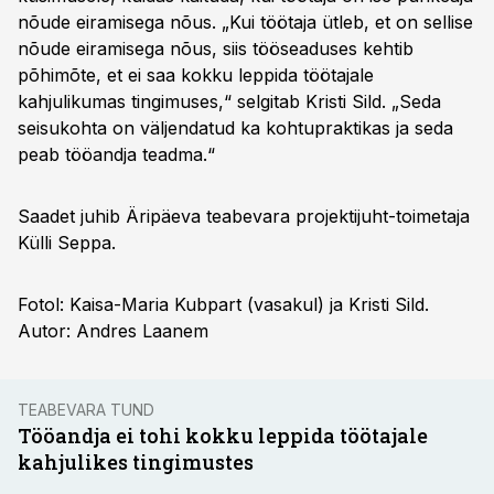
nõude eiramisega nõus. „Kui töötaja ütleb, et on sellise
nõude eiramisega nõus, siis tööseaduses kehtib
põhimõte, et ei saa kokku leppida töötajale
kahjulikumas tingimuses,“ selgitab Kristi Sild. „Seda
seisukohta on väljendatud ka kohtupraktikas ja seda
peab tööandja teadma.“
Saadet juhib Äripäeva teabevara projektijuht-toimetaja
Külli Seppa.
Fotol: Kaisa-Maria Kubpart (vasakul) ja Kristi Sild.
Autor: Andres Laanem
TEABEVARA TUND
Tööandja ei tohi kokku leppida töötajale
kahjulikes tingimustes