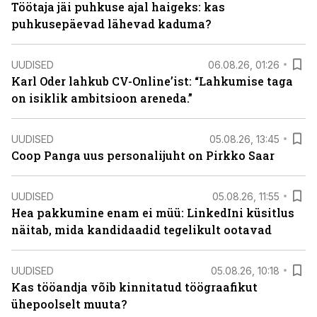
Töötaja jäi puhkuse ajal haigeks: kas
puhkusepäevad lähevad kaduma?
UUDISED
06.08.26, 01:26
Karl Oder lahkub CV-Online’ist: “Lahkumise taga
on isiklik ambitsioon areneda.”
UUDISED
05.08.26, 13:45
Coop Panga uus personalijuht on Pirkko Saar
UUDISED
05.08.26, 11:55
Hea pakkumine enam ei müü: LinkedIni küsitlus
näitab, mida kandidaadid tegelikult ootavad
UUDISED
05.08.26, 10:18
Kas tööandja võib kinnitatud töögraafikut
ühepoolselt muuta?