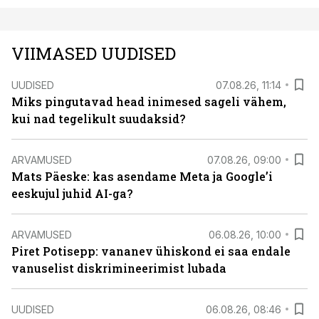
VIIMASED UUDISED
UUDISED
07.08.26, 11:14
Miks pingutavad head inimesed sageli vähem,
kui nad tegelikult suudaksid?
ARVAMUSED
07.08.26, 09:00
Mats Päeske: kas asendame Meta ja Google’i
eeskujul juhid AI-ga?
ARVAMUSED
06.08.26, 10:00
Piret Potisepp: vananev ühiskond ei saa endale
vanuselist diskrimineerimist lubada
UUDISED
06.08.26, 08:46