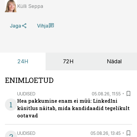
Külli Seppa
Jaga
Vihja
24H
72H
Nädal
ENIMLOETUD
UUDISED
05.08.26, 11:55
Hea pakkumine enam ei müü: LinkedIni
1
küsitlus näitab, mida kandidaadid tegelikult
ootavad
UUDISED
05.08.26, 13:45
2