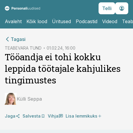
Telli
Avaleht
Kõik lood
Üritused
Podcastid
Videod
Teab
cebook
cebook
Tagasi
Twitter)
Twitter)
TEABEVARA TUND
01.02.24, 16:00
Tööandja ei tohi kokku
kedIn
kedIn
leppida töötajale kahjulikes
ail
ail
tingimustes
k
k
Külli Seppa
Jaga
Salvesta
Vihja
Lisa lemmikuks