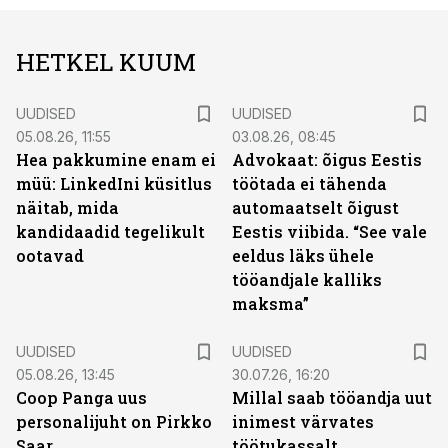
HETKEL KUUM
UUDISED
UUDISED
05.08.26, 11:55
03.08.26, 08:45
Hea pakkumine enam ei
Advokaat: õigus Eestis
müü: LinkedIni küsitlus
töötada ei tähenda
näitab, mida
automaatselt õigust
kandidaadid tegelikult
Eestis viibida. “See vale
ootavad
eeldus läks ühele
tööandjale kalliks
maksma”
UUDISED
UUDISED
05.08.26, 13:45
30.07.26, 16:20
Coop Panga uus
Millal saab tööandja uut
personalijuht on Pirkko
inimest värvates
Saar
töötukassalt