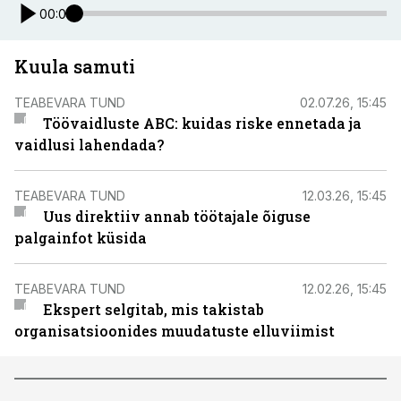
00:00
Kuula samuti
TEABEVARA TUND
02.07.26, 15:45
Töövaidluste ABC: kuidas riske ennetada ja
vaidlusi lahendada?
TEABEVARA TUND
12.03.26, 15:45
Uus direktiiv annab töötajale õiguse
palgainfot küsida
TEABEVARA TUND
12.02.26, 15:45
Ekspert selgitab, mis takistab
organisatsioonides muudatuste elluviimist