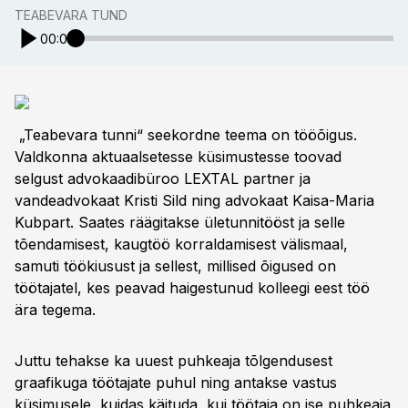
TEABEVARA TUND
00:00
„Teabevara tunni“ seekordne teema on tööõigus.
Valdkonna aktuaalsetesse küsimustesse toovad
selgust advokaadibüroo LEXTAL partner ja
vandeadvokaat Kristi Sild ning advokaat Kaisa-Maria
Kubpart. Saates räägitakse ületunnitööst ja selle
tõendamisest, kaugtöö korraldamisest välismaal,
samuti töökiusust ja sellest, millised õigused on
töötajatel, kes peavad haigestunud kolleegi eest töö
ära tegema.
Juttu tehakse ka uuest puhkeaja tõlgendusest
graafikuga töötajate puhul ning antakse vastus
küsimusele, kuidas käituda, kui töötaja on ise puhkeaja