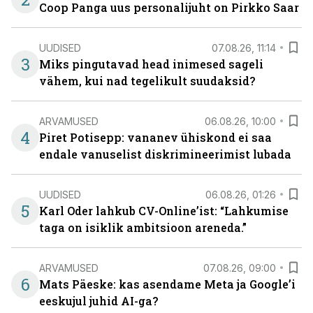
Coop Panga uus personalijuht on Pirkko Saar
UUDISED
07.08.26, 11:14
3
Miks pingutavad head inimesed sageli
vähem, kui nad tegelikult suudaksid?
ARVAMUSED
06.08.26, 10:00
4
Piret Potisepp: vananev ühiskond ei saa
endale vanuselist diskrimineerimist lubada
UUDISED
06.08.26, 01:26
5
Karl Oder lahkub CV-Online’ist: “Lahkumise
taga on isiklik ambitsioon areneda.”
ARVAMUSED
07.08.26, 09:00
6
Mats Päeske: kas asendame Meta ja Google’i
eeskujul juhid AI-ga?