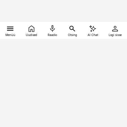
Menüü
Uudised
Raadio
Otsing
AI Chat
Logi sisse
Vana-Lõuna 39/1, 19094 Tallinn
(+372) 667 0111
personaliuudised@personaliuudised.ee
Telli
Reklaam
Firmast
Sisu kasutamisõigused
Ajakirjaniku
eetikakoodeks