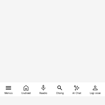
Menüü
Uudised
Raadio
Otsing
AI Chat
Logi sisse