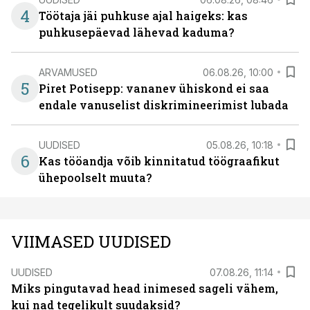
4
Töötaja jäi puhkuse ajal haigeks: kas
puhkusepäevad lähevad kaduma?
ARVAMUSED
06.08.26, 10:00
5
Piret Potisepp: vananev ühiskond ei saa
endale vanuselist diskrimineerimist lubada
UUDISED
05.08.26, 10:18
6
Kas tööandja võib kinnitatud töögraafikut
ühepoolselt muuta?
VIIMASED UUDISED
UUDISED
07.08.26, 11:14
Miks pingutavad head inimesed sageli vähem,
kui nad tegelikult suudaksid?