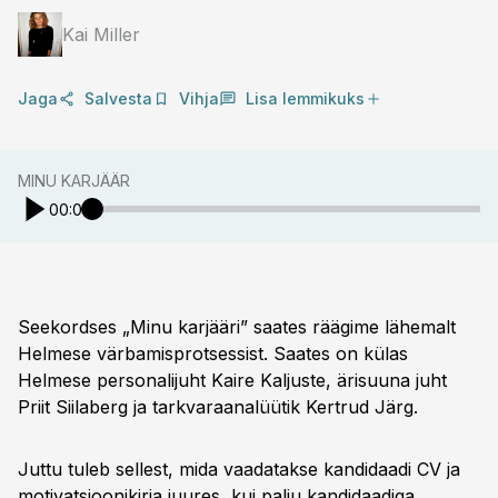
Kai Miller
Jaga
Salvesta
Vihja
Lisa lemmikuks
MINU KARJÄÄR
00:00
Seekordses „Minu karjääri” saates räägime lähemalt
Helmese värbamisprotsessist. Saates on külas
Helmese personalijuht Kaire Kaljuste, ärisuuna juht
Priit Siilaberg ja tarkvaraanalüütik Kertrud Järg.
Juttu tuleb sellest, mida vaadatakse kandidaadi CV ja
motivatsioonikirja juures, kui palju kandidaadiga