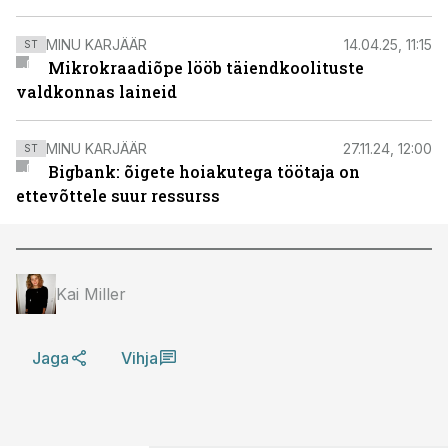
MINU KARJÄÄR
14.04.25, 11:15
ST
Mikrokraadiõpe lööb täiendkoolituste
valdkonnas laineid
MINU KARJÄÄR
27.11.24, 12:00
ST
Bigbank: õigete hoiakutega töötaja on
ettevõttele suur ressurss
Kai Miller
Jaga
Vihja