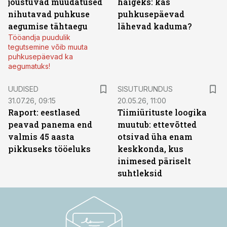
jõustuvad muudatused
haigeks: kas
nihutavad puhkuse
puhkusepäevad
aegumise tähtaegu
lähevad kaduma?
Tööandja puudulik
tegutsemine võib muuta
puhkusepäevad ka
aegumatuks!
ST
UUDISED
SISUTURUNDUS
31.07.26, 09:15
20.05.26, 11:00
Raport: eestlased
Tiimiürituste loogika
peavad panema end
muutub: ettevõtted
valmis 45 aasta
otsivad üha enam
pikkuseks tööeluks
keskkonda, kus
inimesed päriselt
suhtleksid