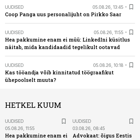
UUDISED
05.08.26, 13:45
Coop Panga uus personalijuht on Pirkko Saar
UUDISED
05.08.26, 11:55
Hea pakkumine enam ei müü: LinkedIni küsitlus
näitab, mida kandidaadid tegelikult ootavad
UUDISED
05.08.26, 10:18
Kas tööandja võib kinnitatud töögraafikut
ühepoolselt muuta?
HETKEL KUUM
UUDISED
UUDISED
05.08.26, 11:55
03.08.26, 08:45
Hea pakkumine enam ei
Advokaat: õigus Eestis