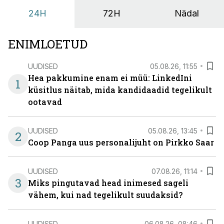
24H
72H
Nädal
ENIMLOETUD
UUDISED
05.08.26, 11:55
Hea pakkumine enam ei müü: LinkedIni
1
küsitlus näitab, mida kandidaadid tegelikult
ootavad
UUDISED
05.08.26, 13:45
2
Coop Panga uus personalijuht on Pirkko Saar
UUDISED
07.08.26, 11:14
3
Miks pingutavad head inimesed sageli
vähem, kui nad tegelikult suudaksid?
UUDISED
06.08.26, 08:46