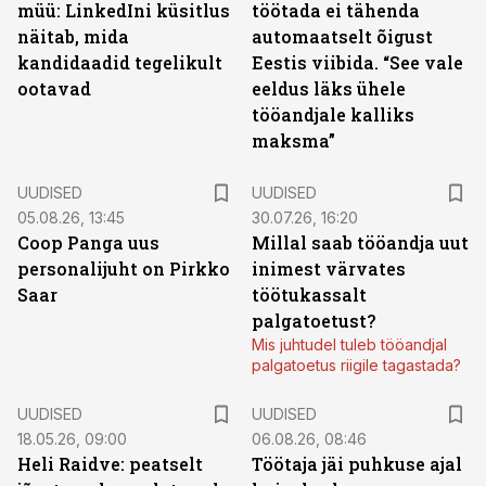
müü: LinkedIni küsitlus
töötada ei tähenda
näitab, mida
automaatselt õigust
kandidaadid tegelikult
Eestis viibida. “See vale
ootavad
eeldus läks ühele
tööandjale kalliks
maksma”
UUDISED
UUDISED
05.08.26, 13:45
30.07.26, 16:20
Coop Panga uus
Millal saab tööandja uut
personalijuht on Pirkko
inimest värvates
Saar
töötukassalt
palgatoetust?
Mis juhtudel tuleb tööandjal
palgatoetus riigile tagastada?
UUDISED
UUDISED
18.05.26, 09:00
06.08.26, 08:46
Heli Raidve: peatselt
Töötaja jäi puhkuse ajal