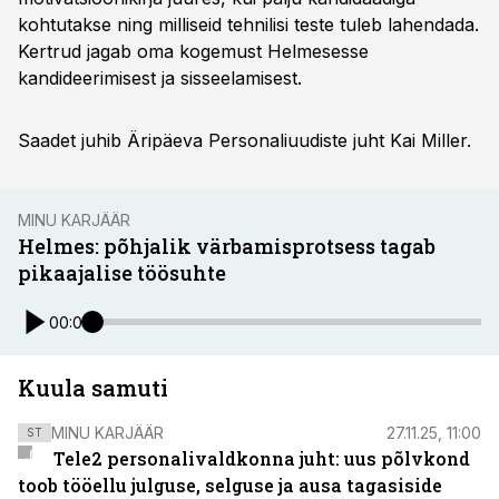
kohtutakse ning milliseid tehnilisi teste tuleb lahendada.
Kertrud jagab oma kogemust Helmesesse
kandideerimisest ja sisseelamisest.
Saadet juhib Äripäeva Personaliuudiste juht Kai Miller.
MINU KARJÄÄR
Helmes: põhjalik värbamisprotsess tagab
pikaajalise töösuhte
00:00
Kuula samuti
MINU KARJÄÄR
27.11.25, 11:00
ST
Tele2 personalivaldkonna juht: uus põlvkond
toob tööellu julguse, selguse ja ausa tagasiside