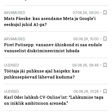
ARVAMUSED
07.08.26, 09:00
Mats Päeske: kas asendame Meta ja Google’i
eeskujul juhid AI-ga?
ARVAMUSED
06.08.26, 10:00
Piret Potisepp: vananev ühiskond ei saa endale
vanuselist diskrimineerimist lubada
UUDISED
06.08.26, 08:46
Töötaja jäi puhkuse ajal haigeks: kas
puhkusepäevad lähevad kaduma?
UUDISED
06.08.26, 01:26
Karl Oder lahkub CV-Online’ist: “Lahkumise taga
on isiklik ambitsioon areneda.”