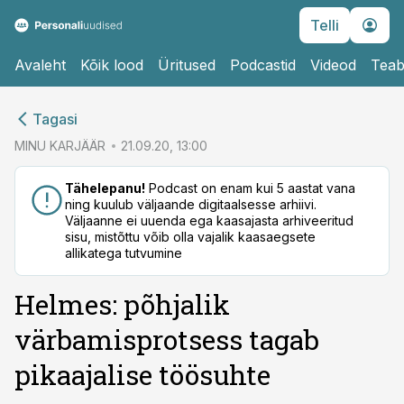
Telli
Avaleht
Kõik lood
Üritused
Podcastid
Videod
Teab
cebook
cebook
Tagasi
Twitter)
Twitter)
MINU KARJÄÄR
21.09.20, 13:00
kedIn
kedIn
Tähelepanu!
Podcast on enam kui 5 aastat vana
ning kuulub väljaande digitaalsesse arhiivi.
ail
ail
Väljaanne ei uuenda ega kaasajasta arhiveeritud
sisu, mistõttu võib olla vajalik kaasaegsete
k
k
allikatega tutvumine
Helmes: põhjalik
värbamisprotsess tagab
pikaajalise töösuhte