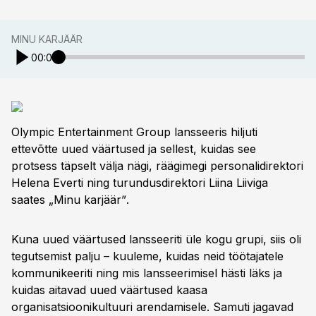
MINU KARJÄÄR
00:00
Olympic Entertainment Group lansseeris hiljuti
ettevõtte uued väärtused ja sellest, kuidas see
protsess täpselt välja nägi, räägimegi personalidirektori
Helena Everti ning turundusdirektori Liina Liiviga
saates „Minu karjäärˮ.
Kuna uued väärtused lansseeriti üle kogu grupi, siis oli
tegutsemist palju – kuuleme, kuidas neid töötajatele
kommunikeeriti ning mis lansseerimisel hästi läks ja
kuidas aitavad uued väärtused kaasa
organisatsioonikultuuri arendamisele. Samuti jagavad