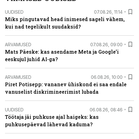
UUDISED
07.08.26, 11:14
Miks pingutavad head inimesed sageli vähem,
kui nad tegelikult suudaksid?
ARVAMUSED
07.08.26, 09:00
Mats Päeske: kas asendame Meta ja Google’i
eeskujul juhid AI-ga?
ARVAMUSED
06.08.26, 10:00
Piret Potisepp: vananev ühiskond ei saa endale
vanuselist diskrimineerimist lubada
UUDISED
06.08.26, 08:46
Töötaja jäi puhkuse ajal haigeks: kas
puhkusepäevad lähevad kaduma?