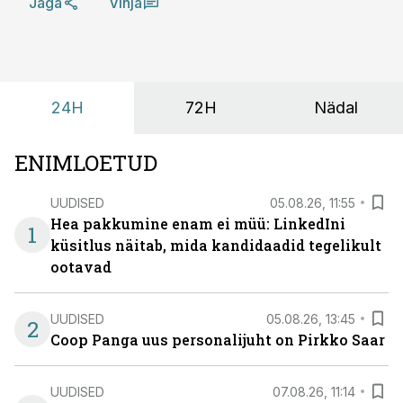
Jaga
Vihja
24H
72H
Nädal
ENIMLOETUD
UUDISED
05.08.26, 11:55
Hea pakkumine enam ei müü: LinkedIni
1
küsitlus näitab, mida kandidaadid tegelikult
ootavad
UUDISED
05.08.26, 13:45
2
Coop Panga uus personalijuht on Pirkko Saar
UUDISED
07.08.26, 11:14