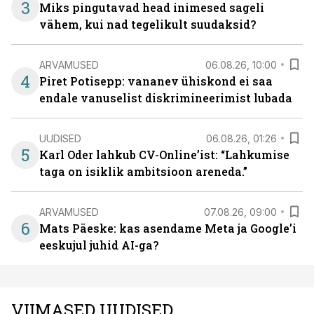
3
Miks pingutavad head inimesed sageli
vähem, kui nad tegelikult suudaksid?
ARVAMUSED
06.08.26, 10:00
4
Piret Potisepp: vananev ühiskond ei saa
endale vanuselist diskrimineerimist lubada
UUDISED
06.08.26, 01:26
5
Karl Oder lahkub CV-Online’ist: “Lahkumise
taga on isiklik ambitsioon areneda.”
ARVAMUSED
07.08.26, 09:00
6
Mats Päeske: kas asendame Meta ja Google’i
eeskujul juhid AI-ga?
VIIMASED UUDISED