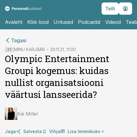
Telli
Avaleht
Kõik lood
Üritused
Podcastid
Videod
Teab
cebook
cebook
Tagasi
Twitter)
Twitter)
MINU KARJÄÄR
29.11.21, 11:00
ST
Olympic Entertainment
kedIn
kedIn
Groupi kogemus: kuidas
ail
ail
nullist organisatsiooni
k
k
väärtusi lansseerida?
Kai Miller
Jaga
Salvesta
Vihja
Lisa lemmikuks