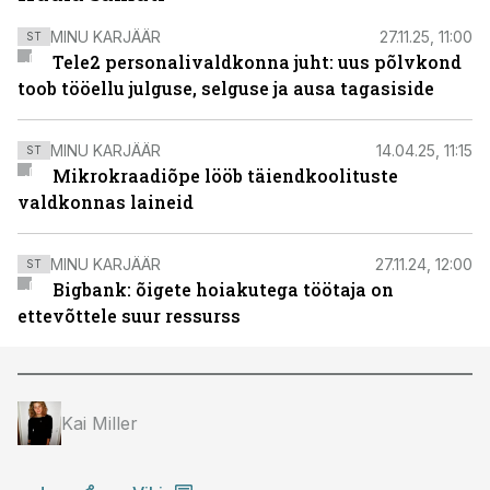
MINU KARJÄÄR
27.11.25, 11:00
ST
Tele2 personalivaldkonna juht: uus põlvkond
toob tööellu julguse, selguse ja ausa tagasiside
MINU KARJÄÄR
14.04.25, 11:15
ST
Mikrokraadiõpe lööb täiendkoolituste
valdkonnas laineid
MINU KARJÄÄR
27.11.24, 12:00
ST
Bigbank: õigete hoiakutega töötaja on
ettevõttele suur ressurss
Kai Miller