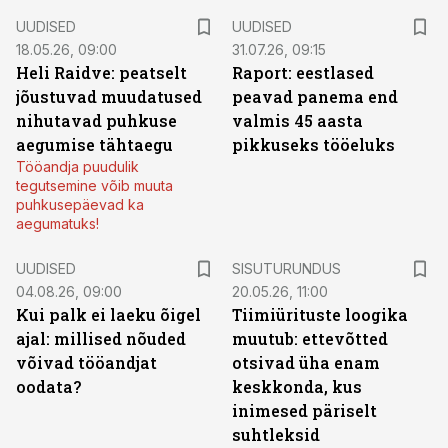
UUDISED
UUDISED
18.05.26, 09:00
31.07.26, 09:15
Heli Raidve: peatselt
Raport: eestlased
jõustuvad muudatused
peavad panema end
nihutavad puhkuse
valmis 45 aasta
aegumise tähtaegu
pikkuseks tööeluks
Tööandja puudulik
tegutsemine võib muuta
puhkusepäevad ka
aegumatuks!
ST
UUDISED
SISUTURUNDUS
04.08.26, 09:00
20.05.26, 11:00
Kui palk ei laeku õigel
Tiimiürituste loogika
ajal: millised nõuded
muutub: ettevõtted
võivad tööandjat
otsivad üha enam
oodata?
keskkonda, kus
inimesed päriselt
suhtleksid