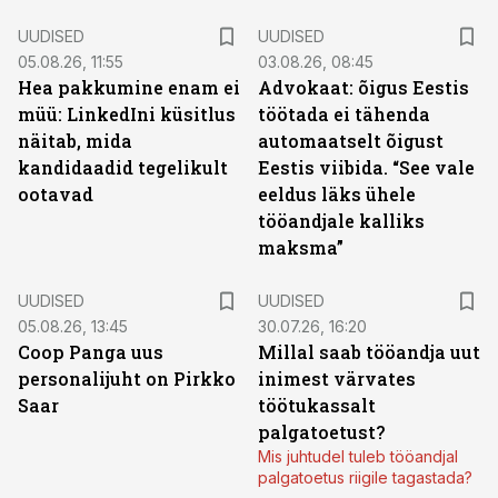
UUDISED
UUDISED
05.08.26, 11:55
03.08.26, 08:45
Hea pakkumine enam ei
Advokaat: õigus Eestis
müü: LinkedIni küsitlus
töötada ei tähenda
näitab, mida
automaatselt õigust
kandidaadid tegelikult
Eestis viibida. “See vale
ootavad
eeldus läks ühele
tööandjale kalliks
maksma”
UUDISED
UUDISED
05.08.26, 13:45
30.07.26, 16:20
Coop Panga uus
Millal saab tööandja uut
personalijuht on Pirkko
inimest värvates
Saar
töötukassalt
palgatoetust?
Mis juhtudel tuleb tööandjal
palgatoetus riigile tagastada?