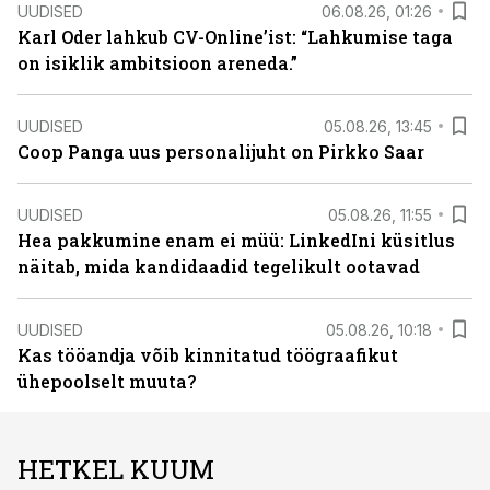
UUDISED
06.08.26, 01:26
Karl Oder lahkub CV-Online’ist: “Lahkumise taga
on isiklik ambitsioon areneda.”
UUDISED
05.08.26, 13:45
Coop Panga uus personalijuht on Pirkko Saar
UUDISED
05.08.26, 11:55
Hea pakkumine enam ei müü: LinkedIni küsitlus
näitab, mida kandidaadid tegelikult ootavad
UUDISED
05.08.26, 10:18
Kas tööandja võib kinnitatud töögraafikut
ühepoolselt muuta?
HETKEL KUUM