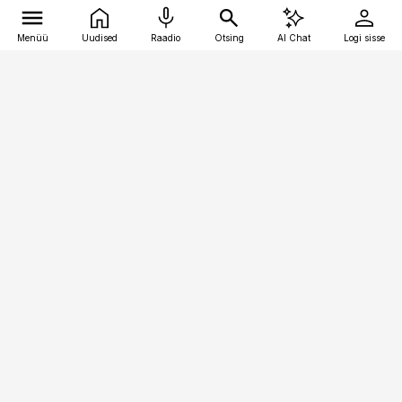
Menüü
Uudised
Raadio
Otsing
AI Chat
Logi sisse
Vana-Lõuna 39/1, 19094 Tallinn
(+372) 667 0111
personaliuudised@personaliuudised.ee
Telli
Reklaam
Firmast
Sisu kasutamisõigused
Ajakirjaniku
eetikakoodeks
Üldtingimused
Privaatsustingimused
Küpsiste poliitika
KKK
Eesti Meediaettevõtete
Eelistuste haldamine
Liit