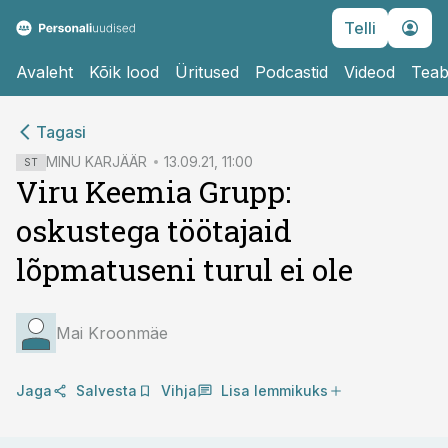
Telli
Avaleht
Kõik lood
Üritused
Podcastid
Videod
Teab
cebook
cebook
Tagasi
Twitter)
Twitter)
MINU KARJÄÄR
13.09.21, 11:00
ST
Viru Keemia Grupp:
kedIn
kedIn
oskustega töötajaid
ail
ail
lõpmatuseni turul ei ole
k
k
Mai Kroonmäe
Jaga
Salvesta
Vihja
Lisa lemmikuks