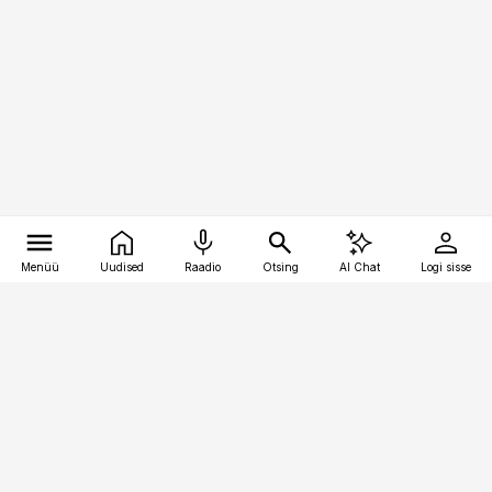
Menüü
Uudised
Raadio
Otsing
AI Chat
Logi sisse
Vana-Lõuna 39/1, 19094 Tallinn
(+372) 667 0111
personaliuudised@personaliuudised.ee
Telli
Reklaam