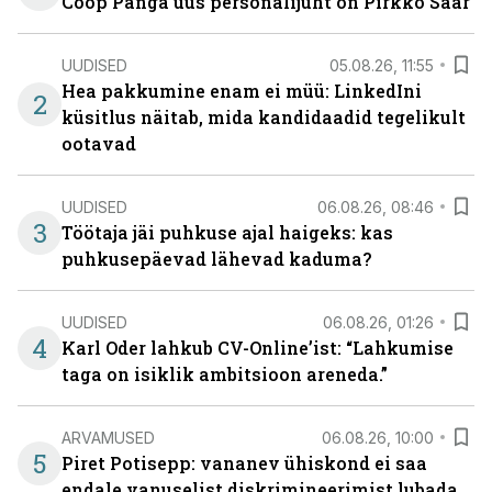
Coop Panga uus personalijuht on Pirkko Saar
UUDISED
05.08.26, 11:55
Hea pakkumine enam ei müü: LinkedIni
2
küsitlus näitab, mida kandidaadid tegelikult
ootavad
UUDISED
06.08.26, 08:46
3
Töötaja jäi puhkuse ajal haigeks: kas
puhkusepäevad lähevad kaduma?
UUDISED
06.08.26, 01:26
4
Karl Oder lahkub CV-Online’ist: “Lahkumise
taga on isiklik ambitsioon areneda.”
ARVAMUSED
06.08.26, 10:00
5
Piret Potisepp: vananev ühiskond ei saa
endale vanuselist diskrimineerimist lubada