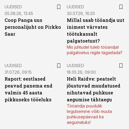
UUDISED
UUDISED
05.08.26, 13:45
30.07.26, 16:20
Coop Panga uus
Millal saab tööandja uut
personalijuht on Pirkko
inimest värvates
Saar
töötukassalt
palgatoetust?
Mis juhtudel tuleb tööandjal
palgatoetus riigile tagastada?
UUDISED
UUDISED
31.07.26, 09:15
18.05.26, 09:00
Raport: eestlased
Heli Raidve: peatselt
peavad panema end
jõustuvad muudatused
valmis 45 aasta
nihutavad puhkuse
pikkuseks tööeluks
aegumise tähtaegu
Tööandja puudulik
tegutsemine võib muuta
puhkusepäevad ka
aegumatuks!