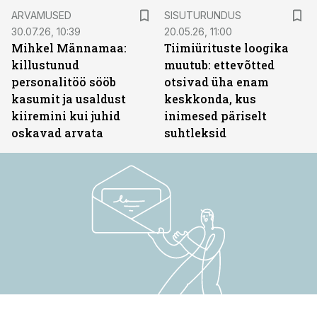
ST
ARVAMUSED
SISUTURUNDUS
30.07.26, 10:39
20.05.26, 11:00
Mihkel Männamaa:
Tiimiürituste loogika
killustunud
muutub: ettevõtted
personalitöö sööb
otsivad üha enam
kasumit ja usaldust
keskkonda, kus
kiiremini kui juhid
inimesed päriselt
oskavad arvata
suhtleksid