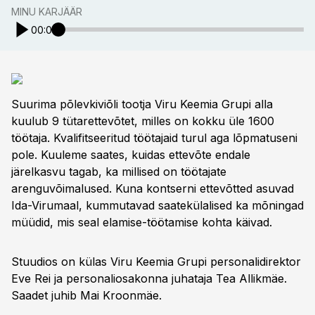
MINU KARJÄÄR
00:00
Suurima põlevkiviõli tootja Viru Keemia Grupi alla
kuulub 9 tütarettevõtet, milles on kokku üle 1600
töötaja. Kvalifitseeritud töötajaid turul aga lõpmatuseni
pole. Kuuleme saates, kuidas ettevõte endale
järelkasvu tagab, ka millised on töötajate
arenguvõimalused. Kuna kontserni ettevõtted asuvad
Ida-Virumaal, kummutavad saatekülalised ka mõningad
müüdid, mis seal elamise-töötamise kohta käivad.
Stuudios on külas Viru Keemia Grupi personalidirektor
Eve Rei ja personaliosakonna juhataja Tea Allikmäe.
Saadet juhib Mai Kroonmäe.