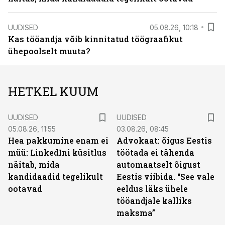
UUDISED
05.08.26, 10:18
Kas tööandja võib kinnitatud töögraafikut
ühepoolselt muuta?
HETKEL KUUM
UUDISED
UUDISED
05.08.26, 11:55
03.08.26, 08:45
Hea pakkumine enam ei
Advokaat: õigus Eestis
müü: LinkedIni küsitlus
töötada ei tähenda
näitab, mida
automaatselt õigust
kandidaadid tegelikult
Eestis viibida. “See vale
ootavad
eeldus läks ühele
tööandjale kalliks
maksma”