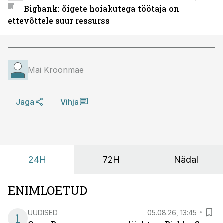
Bigbank: õigete hoiakutega töötaja on
ettevõttele suur ressurss
Mai Kroonmäe
Jaga
Vihja
24H
72H
Nädal
ENIMLOETUD
UUDISED
05.08.26, 13:45
1