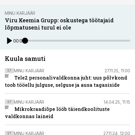
MINU KARJÄÄR
Viru Keemia Grupp: oskustega töötajaid
lõpmatuseni turul ei ole
00:00
Kuula samuti
MINU KARJÄÄR
27.11.25, 11:00
ST
Tele2 personalivaldkonna juht: uus põlvkond
toob tööellu julguse, selguse ja ausa tagasiside
MINU KARJÄÄR
14.04.25, 11:15
ST
Mikrokraadiõpe lööb täiendkoolituste
valdkonnas laineid
MINU KARJÄÄR
27.11.24, 12:00
ST