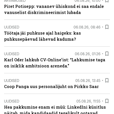
ARVAMUSED
06.08.26, 10:00
Piret Potisepp: vananev ühiskond ei saa endale
vanuselist diskrimineerimist lubada
UUDISED
06.08.26, 08:46
Töötaja jäi puhkuse ajal haigeks: kas
puhkusepäevad lähevad kaduma?
UUDISED
06.08.26, 01:26
Karl Oder lahkub CV-Online’ist: “Lahkumise taga
on isiklik ambitsioon areneda.”
UUDISED
05.08.26, 13:45
Coop Panga uus personalijuht on Pirkko Saar
UUDISED
05.08.26, 11:55
Hea pakkumine enam ei müü: LinkedIni küsitlus
näitab, mida kandidaadid tegelikult ootavad