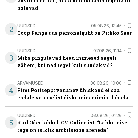
küsitlus näitab, mida kandidaadid tegelikult
ootavad
UUDISED
05.08.26, 13:45
2
Coop Panga uus personalijuht on Pirkko Saar
UUDISED
07.08.26, 11:14
3
Miks pingutavad head inimesed sageli
vähem, kui nad tegelikult suudaksid?
ARVAMUSED
06.08.26, 10:00
4
Piret Potisepp: vananev ühiskond ei saa
endale vanuselist diskrimineerimist lubada
UUDISED
06.08.26, 01:26
5
Karl Oder lahkub CV-Online’ist: “Lahkumise
taga on isiklik ambitsioon areneda.”