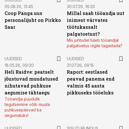
05.08.26, 13:45
30.07.26, 16:20
Coop Panga uus
Millal saab tööandja uut
personalijuht on Pirkko
inimest värvates
Saar
töötukassalt
palgatoetust?
Mis juhtudel tuleb tööandjal
palgatoetus riigile tagastada?
UUDISED
UUDISED
18.05.26, 09:00
31.07.26, 09:15
Heli Raidve: peatselt
Raport: eestlased
jõustuvad muudatused
peavad panema end
nihutavad puhkuse
valmis 45 aasta
aegumise tähtaegu
pikkuseks tööeluks
Tööandja puudulik
tegutsemine võib muuta
puhkusepäevad ka
aegumatuks!
ST
UUDISED
SISUTURUNDUS