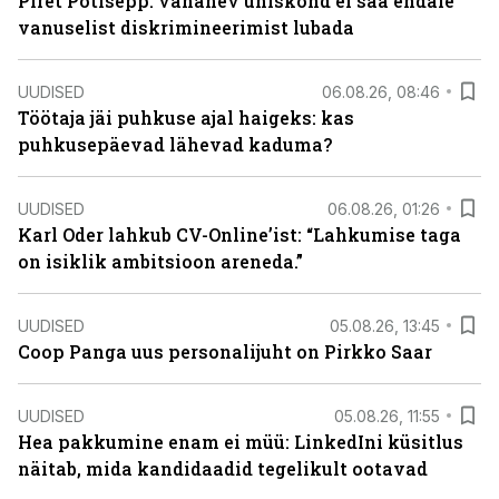
Piret Potisepp: vananev ühiskond ei saa endale
vanuselist diskrimineerimist lubada
UUDISED
06.08.26, 08:46
Töötaja jäi puhkuse ajal haigeks: kas
puhkusepäevad lähevad kaduma?
UUDISED
06.08.26, 01:26
Karl Oder lahkub CV-Online’ist: “Lahkumise taga
on isiklik ambitsioon areneda.”
UUDISED
05.08.26, 13:45
Coop Panga uus personalijuht on Pirkko Saar
UUDISED
05.08.26, 11:55
Hea pakkumine enam ei müü: LinkedIni küsitlus
näitab, mida kandidaadid tegelikult ootavad