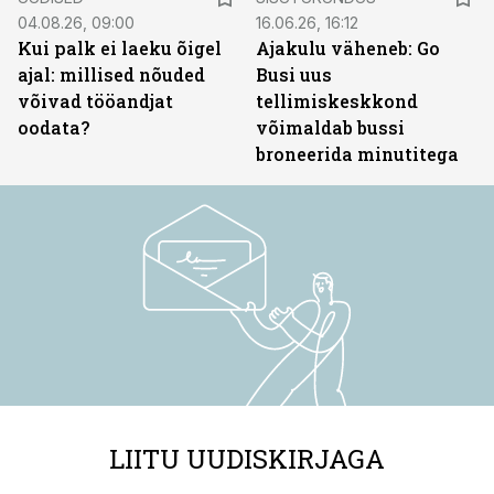
04.08.26, 09:00
16.06.26, 16:12
Kui palk ei laeku õigel
Ajakulu väheneb: Go
ajal: millised nõuded
Busi uus
võivad tööandjat
tellimiskeskkond
oodata?
võimaldab bussi
broneerida minutitega
LIITU UUDISKIRJAGA