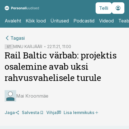
Telli
Avaleht
Kõik lood
Üritused
Podcastid
Videod
Teab
cebook
cebook
Tagasi
Twitter)
Twitter)
MINU KARJÄÄR
22.11.21, 11:00
ST
Rail Baltic värbab: projektis
kedIn
kedIn
osalemine avab uksi
ail
ail
rahvusvahelisele turule
k
k
Mai Kroonmäe
Jaga
Salvesta
Vihja
Lisa lemmikuks