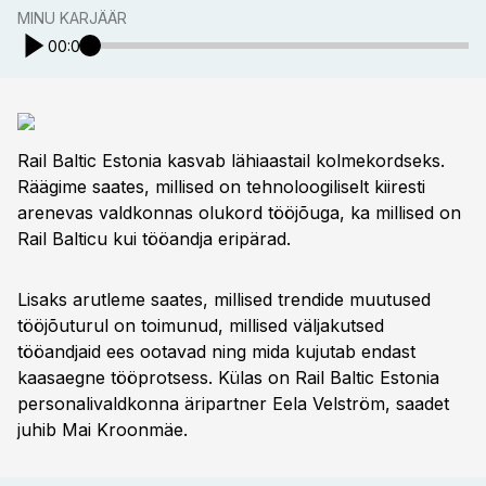
MINU KARJÄÄR
00:00
Rail Baltic Estonia kasvab lähiaastail kolmekordseks.
Räägime saates, millised on tehnoloogiliselt kiiresti
arenevas valdkonnas olukord tööjõuga, ka millised on
Rail Balticu kui tööandja eripärad.
Lisaks arutleme saates, millised trendide muutused
tööjõuturul on toimunud, millised väljakutsed
tööandjaid ees ootavad ning mida kujutab endast
kaasaegne tööprotsess. Külas on Rail Baltic Estonia
personalivaldkonna äripartner Eela Velström, saadet
juhib Mai Kroonmäe.