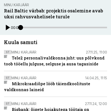
MINU KARJÄÄR
Rail Baltic värbab: projektis osalemine avab
uksi rahvusvahelisele turule
00:00
Kuula samuti
MINU KARJÄÄR
27.11.25, 11:00
ST
Tele2 personalivaldkonna juht: uus põlvkond
toob tööellu julguse, selguse ja ausa tagasiside
MINU KARJÄÄR
14.04.25, 11:15
ST
Mikrokraadiõpe lööb täiendkoolituste
valdkonnas laineid
MINU KARJÄÄR
27.11.24, 12:00
ST
Bigbank: õigete hoiakutega töötaja on