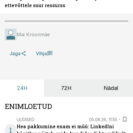
ettevõttele suur ressurss
Mai Kroonmäe
Jaga
Vihja
24H
72H
Nädal
ENIMLOETUD
UUDISED
05.08.26, 11:55
Hea pakkumine enam ei müü: LinkedIni
1