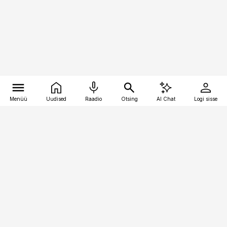
Menüü
Uudised
Raadio
Otsing
AI Chat
Logi sisse
Vana-Lõuna 39/1, 19094 Tallinn
(+372) 667 0111
personaliuudised@personaliuudised.ee
Telli
Reklaam
Firmast