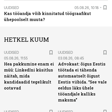
UUDISED
05.08.26, 10:18
Kas tööandja võib kinnitatud töögraafikut
ühepoolselt muuta?
HETKEL KUUM
UUDISED
UUDISED
05.08.26, 11:55
03.08.26, 08:45
Hea pakkumine enam ei
Advokaat: õigus Eestis
müü: LinkedIni küsitlus
töötada ei tähenda
näitab, mida
automaatselt õigust
kandidaadid tegelikult
Eestis viibida. “See vale
ootavad
eeldus läks ühele
tööandjale kalliks
maksma”
UUDISED
UUDISED