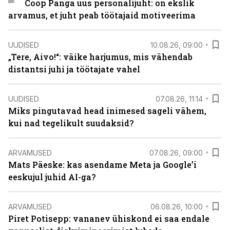
Coop Panga uus personalijuht: on ekslik
arvamus, et juht peab töötajaid motiveerima
UUDISED
10.08.26, 09:00
„Tere, Aivo!“: väike harjumus, mis vähendab
distantsi juhi ja töötajate vahel
UUDISED
07.08.26, 11:14
Miks pingutavad head inimesed sageli vähem,
kui nad tegelikult suudaksid?
ARVAMUSED
07.08.26, 09:00
Mats Päeske: kas asendame Meta ja Google’i
eeskujul juhid AI-ga?
ARVAMUSED
06.08.26, 10:00
Piret Potisepp: vananev ühiskond ei saa endale