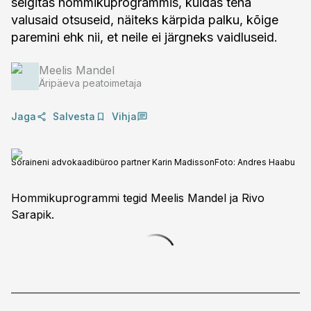
selgitas hommikuprogrammis, kuidas teha
valusaid otsuseid, näiteks kärpida palku, kõige
paremini ehk nii, et neile ei järgneks vaidluseid.
Meelis Mandel
Äripäeva peatoimetaja
Jaga
Salvesta
Vihja
Soraineni advokaadibüroo partner Karin Madisson
Foto:
Andres Haabu
Hommikuprogrammi tegid Meelis Mandel ja Rivo
Sarapik.