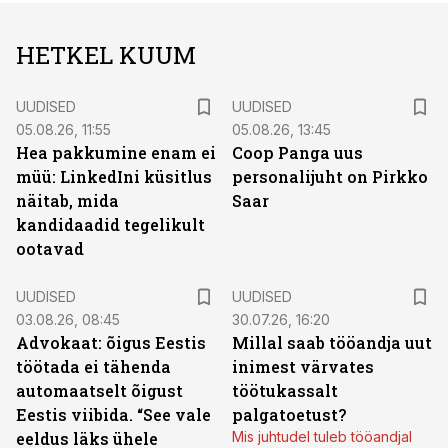
HETKEL KUUM
UUDISED
UUDISED
05.08.26, 11:55
05.08.26, 13:45
Hea pakkumine enam ei
Coop Panga uus
müü: LinkedIni küsitlus
personalijuht on Pirkko
näitab, mida
Saar
kandidaadid tegelikult
ootavad
UUDISED
UUDISED
03.08.26, 08:45
30.07.26, 16:20
Advokaat: õigus Eestis
Millal saab tööandja uut
töötada ei tähenda
inimest värvates
automaatselt õigust
töötukassalt
Eestis viibida. “See vale
palgatoetust?
eeldus läks ühele
Mis juhtudel tuleb tööandjal