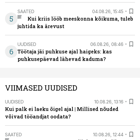
SAATED
04.08.26, 15:45
5
Kui kriis lööb meeskonna kõikuma, tuleb
juhtida ka ärevust
UUDISED
06.08.26, 08:46
6
Töötaja jäi puhkuse ajal haigeks: kas
puhkusepäevad lähevad kaduma?
VIIMASED UUDISED
UUDISED
10.08.26, 13:16
Kui palk ei laeku õigel ajal | Millised nõuded
võivad tööandjat oodata?
SAATED
10.08.26, 12:44