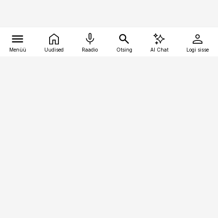
Menüü
Uudised
Raadio
Otsing
AI Chat
Logi sisse
Vana-Lõuna 39/1, 19094 Tallinn
(+372) 667 0111
personaliuudised@personaliuudised.ee
Telli
Reklaam
Firmast
Sisu kasutamisõigused
Ajakirjaniku
eetikakoodeks
Üldtingimused
Privaatsustingimused