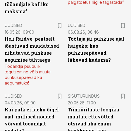
palgatoetus riigile tagastada?
tööandjale kalliks
maksma”
UUDISED
UUDISED
18.05.26, 09:00
06.08.26, 08:46
Heli Raidve: peatselt
Töötaja jäi puhkuse ajal
jõustuvad muudatused
haigeks: kas
nihutavad puhkuse
puhkusepäevad
aegumise tähtaegu
lähevad kaduma?
Tööandja puudulik
tegutsemine võib muuta
puhkusepäevad ka
aegumatuks!
ST
UUDISED
SISUTURUNDUS
04.08.26, 09:00
20.05.26, 11:00
Kui palk ei laeku õigel
Tiimiürituste loogika
ajal: millised nõuded
muutub: ettevõtted
võivad tööandjat
otsivad üha enam
oodata?
keskkonda, kus