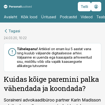
Telli
Avaleht
Kõik lood
Üritused
Podcastid
Videod
Teab
cebook
Tagasi
Twitter)
24.03.20, 10:22
kedIn
Tähelepanu!
Artikkel on enam kui 5 aastat vana
ning kuulub väljaande digitaalsesse arhiivi.
ail
Väljaanne ei uuenda ega kaasajasta arhiveeritud
sisu, mistõttu võib olla vajalik kaasaegsete
k
allikatega tutvumine
Kuidas kõige paremini palka
vähendada ja koondada?
Soraineni advokaadibüroo partner Karin Madisson