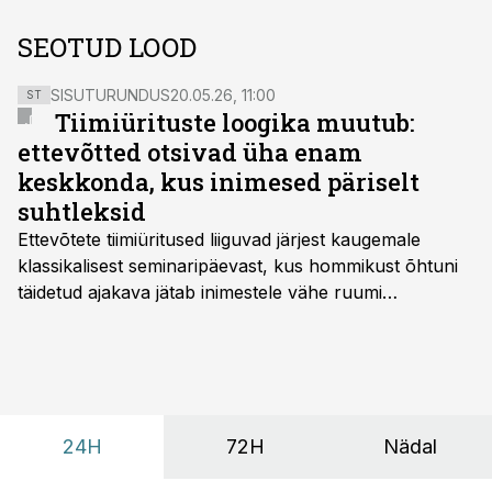
SEOTUD LOOD
SISUTURUNDUS
20.05.26, 11:00
ST
Tiimiürituste loogika muutub:
ettevõtted otsivad üha enam
keskkonda, kus inimesed päriselt
suhtleksid
Ettevõtete tiimiüritused liiguvad järjest kaugemale
klassikalisest seminaripäevast, kus hommikust õhtuni
täidetud ajakava jätab inimestele vähe ruumi
omavaheliseks suhtluseks. Saates “Lõunapaus”
räägitakse, miks otsivad ettevõtted üha enam paikasid,
kus keskkond ise aitaks inimesed töörežiimist välja
tuua ning looks võimaluse rahulikumaks ja
sisulisemaks koosolemiseks.
24H
72H
Nädal