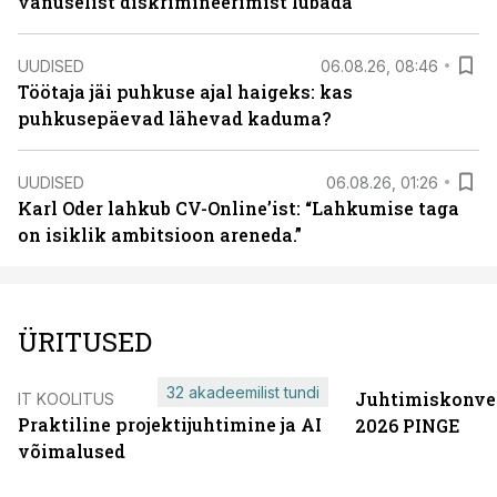
vanuselist diskrimineerimist lubada
UUDISED
06.08.26, 08:46
Töötaja jäi puhkuse ajal haigeks: kas
puhkusepäevad lähevad kaduma?
UUDISED
06.08.26, 01:26
Karl Oder lahkub CV-Online’ist: “Lahkumise taga
on isiklik ambitsioon areneda.”
ÜRITUSED
32 akadeemilist tundi
Juhtimiskonve
IT KOOLITUS
Praktiline projektijuhtimine ja AI
2026 PINGE
võimalused