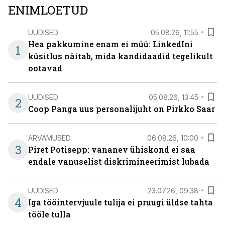
ENIMLOETUD
UUDISED
05.08.26, 11:55
Hea pakkumine enam ei müü: LinkedIni
1
küsitlus näitab, mida kandidaadid tegelikult
ootavad
UUDISED
05.08.26, 13:45
2
Coop Panga uus personalijuht on Pirkko Saar
ARVAMUSED
06.08.26, 10:00
3
Piret Potisepp: vananev ühiskond ei saa
endale vanuselist diskrimineerimist lubada
UUDISED
23.07.26, 09:38
4
Iga tööintervjuule tulija ei pruugi üldse tahta
tööle tulla