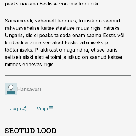
peaks naasma Eestisse või oma koduriiki.
Samamoodi, vähemalt teoorias, kui isik on saanud
rahvusvahelise kaitse staatuse muus riigis, näiteks
Ungaris, siis ei peaks ta seda enam saama Eestis või
kindlasti ei anna see alust Eestis viibimiseks ja
töötamiseks. Praktikast on aga näha, et see päris
selliselt siiski alati ei toimi ja isikud on saanud kaitset
mitmes erinevas riigis.
Hansavest
Jaga
Vihja
SEOTUD LOOD