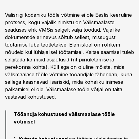
Välisriigi kodaniku tööle võtmine ei ole Eestis keeruline
protsess, kogu vajalik nimistu on Välismaalaste
seaduses ehk VMSis selgelt välja toodud. Vajalike
dokumentide erinevus sõltub sellest, missugust
töötamise luba taotletakse. Elamisloal on rohkem
nõudeid kui lühiajalisel töötamisel. Kaitse saamisel tuleb
selgitada ka muid asjaolusid (nt piiriületamise ja
perekonna kohta). Küll aga on oluline mõista, mida
välismaalase tööle võtmine tööandjale tähendab, kuna
sellega kaasnevad lisariskid, mida kohaliku inimese
palkamisel ei ole. Välismaalase tööle võtjal on täita
vastavad kohustused.
Tööandja kohustused välismaalase tööle
võtmisel