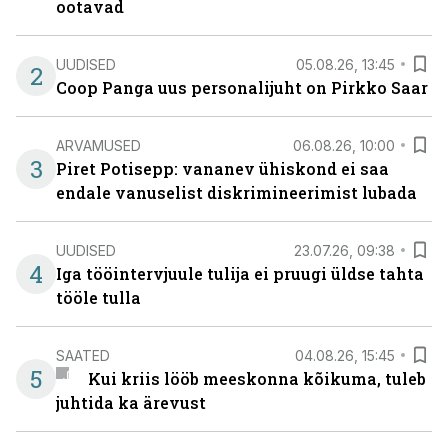
ootavad
UUDISED
05.08.26, 13:45
2
Coop Panga uus personalijuht on Pirkko Saar
ARVAMUSED
06.08.26, 10:00
3
Piret Potisepp: vananev ühiskond ei saa
endale vanuselist diskrimineerimist lubada
UUDISED
23.07.26, 09:38
4
Iga tööintervjuule tulija ei pruugi üldse tahta
tööle tulla
SAATED
04.08.26, 15:45
5
Kui kriis lööb meeskonna kõikuma, tuleb
juhtida ka ärevust