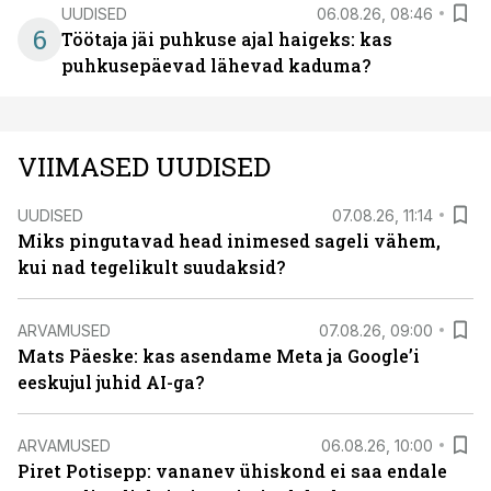
UUDISED
06.08.26, 08:46
6
Töötaja jäi puhkuse ajal haigeks: kas
puhkusepäevad lähevad kaduma?
VIIMASED UUDISED
UUDISED
07.08.26, 11:14
Miks pingutavad head inimesed sageli vähem,
kui nad tegelikult suudaksid?
ARVAMUSED
07.08.26, 09:00
Mats Päeske: kas asendame Meta ja Google’i
eeskujul juhid AI-ga?
ARVAMUSED
06.08.26, 10:00
Piret Potisepp: vananev ühiskond ei saa endale