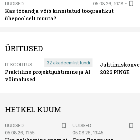
UUDISED
05.08.26, 10:18
Kas tööandja võib kinnitatud töögraafikut
ühepoolselt muuta?
ÜRITUSED
32 akadeemilist tundi
Juhtimiskonve
IT KOOLITUS
Praktiline projektijuhtimine ja AI
2026 PINGE
võimalused
HETKEL KUUM
UUDISED
UUDISED
05.08.26, 11:55
05.08.26, 13:45
Hea pakkumine enam ei
Coop Panga uus