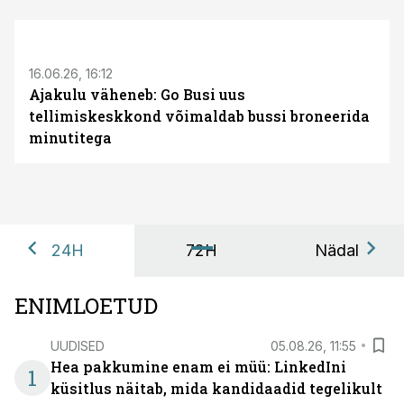
ST
16.06.26, 16:12
Ajakulu väheneb: Go Busi uus
tellimiskeskkond võimaldab bussi broneerida
minutitega
24H
72H
Nädal
ENIMLOETUD
UUDISED
05.08.26, 11:55
Hea pakkumine enam ei müü: LinkedIni
1
küsitlus näitab, mida kandidaadid tegelikult