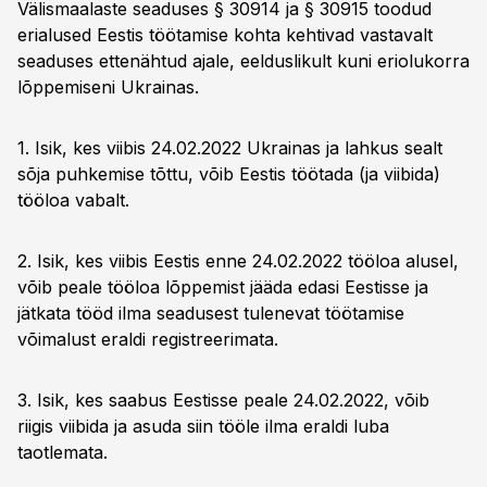
Välismaalaste seaduses § 30914 ja § 30915 toodud
erialused Eestis töötamise kohta kehtivad vastavalt
seaduses ettenähtud ajale, eelduslikult kuni eriolukorra
lõppemiseni Ukrainas.
1. Isik, kes viibis 24.02.2022 Ukrainas ja lahkus sealt
sõja puhkemise tõttu, võib Eestis töötada (ja viibida)
tööloa vabalt.
2. Isik, kes viibis Eestis enne 24.02.2022 tööloa alusel,
võib peale tööloa lõppemist jääda edasi Eestisse ja
jätkata tööd ilma seadusest tulenevat töötamise
võimalust eraldi registreerimata.
3. Isik, kes saabus Eestisse peale 24.02.2022, võib
riigis viibida ja asuda siin tööle ilma eraldi luba
taotlemata.