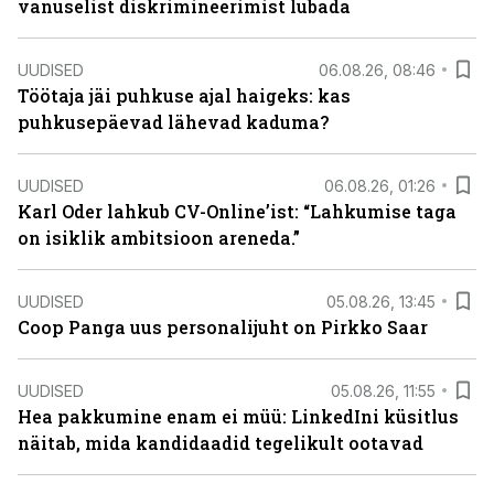
vanuselist diskrimineerimist lubada
UUDISED
06.08.26, 08:46
Töötaja jäi puhkuse ajal haigeks: kas
puhkusepäevad lähevad kaduma?
UUDISED
06.08.26, 01:26
Karl Oder lahkub CV-Online’ist: “Lahkumise taga
on isiklik ambitsioon areneda.”
UUDISED
05.08.26, 13:45
Coop Panga uus personalijuht on Pirkko Saar
UUDISED
05.08.26, 11:55
Hea pakkumine enam ei müü: LinkedIni küsitlus
näitab, mida kandidaadid tegelikult ootavad