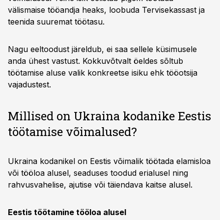
välismaise tööandja heaks, loobuda Tervisekassast ja
teenida suuremat töötasu.
Nagu eeltoodust järeldub, ei saa sellele küsimusele
anda ühest vastust. Kokkuvõtvalt öeldes sõltub
töötamise aluse valik konkreetse isiku ehk tööotsija
vajadustest.
Millised on Ukraina kodanike Eestis
töötamise võimalused?
Ukraina kodanikel on Eestis võimalik töötada elamisloa
või tööloa alusel, seaduses toodud erialusel ning
rahvusvahelise, ajutise või täiendava kaitse alusel.
Eestis töötamine tööloa alusel