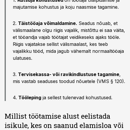
1.
Kutsuja kohustused
on töötaja ülalpidamise ja
majutamise kohustus ja koju naasmise tagamine.
2.
Täistööaja võimaldamine.
Seadus nõuab, et
välismaalane olgu riigis vajalik, mistõttu ei saa väita,
et tööandja vajab töötajat veidikeseks ajaks tööle.
Riigis vajatakse sellist välismaalast, kes teeb
vajalikku tööd, mida jagub vähemalt normaaltööaja
ulatuses.
3.
Tervisekassa- või ravikindlustuse tagamine
,
mis vastab seaduses toodud nõuetele (VMS § 120).
4.
Tööleping
ja sellest tulenevad kohustused.
Millist töötamise alust eelistada
isikule, kes on saanud elamisloa või