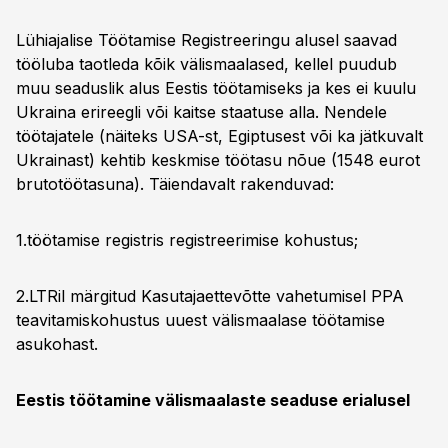
Lühiajalise Töötamise Registreeringu alusel saavad
tööluba taotleda kõik välismaalased, kellel puudub
muu seaduslik alus Eestis töötamiseks ja kes ei kuulu
Ukraina erireegli või kaitse staatuse alla. Nendele
töötajatele (näiteks USA-st, Egiptusest või ka jätkuvalt
Ukrainast) kehtib keskmise töötasu nõue (1548 eurot
brutotöötasuna). Täiendavalt rakenduvad:
1.töötamise registris registreerimise kohustus;
2.LTRil märgitud Kasutajaettevõtte vahetumisel PPA
teavitamiskohustus uuest välismaalase töötamise
asukohast.
Eestis töötamine välismaalaste seaduse erialusel