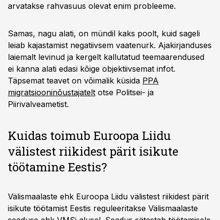
arvatakse rahvasuus olevat enim probleeme.
Samas, nagu alati, on mündil kaks poolt, kuid sageli
leiab kajastamist negatiivsem vaatenurk. Ajakirjanduses
laiemalt levinud ja kergelt kallutatud teemaarendused
ei kanna alati edasi kõige objektiivsemat infot.
Täpsemat teavet on võimalik küsida
PPA
migratsiooninõustajatelt
otse Politsei- ja
Piirivalveametist.
Kuidas toimub Euroopa Liidu
välistest riikidest pärit isikute
töötamine Eestis?
Välismaalaste ehk Euroopa Liidu välistest riikidest pärit
isikute töötamist Eestis reguleeritakse Välismaalaste