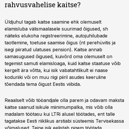
rahvusvahelise kaitse?
Üldjuhul tagab kaitse saamine ehk olemuselt
elamisluba välismaalasele suurimad õigused, sh
näiteks elukoha registreerimine, autojuhilubade
taotlemine, toetuse saamise õigus (nt perehüvitis ja
isegi piiratud ulatuses pension). Kaitse annab
samasugused õigused, kuivõrd oma olemuselt on
tegemist samuti elamisloaga, kuid kaitse staatuse võib
kergelt ära võtta, kui isik vabatahtlikult ei naase
koduriiki või on muu riigi piiril asudes keeruline
tõendada tema õigust Eestis viibida.
Reaalselt võib tööandjale olla parem ja odavam maksta
kaitse saanud isikule miinimumpalka, mis võib olla
madalam töötasu kui LTRi alusel töötades, ent talle
tagatakse Eesti riiklikus arstiabi süsteemis Tervisekassa
võimalused. Teine isik eelistab pigem töötada