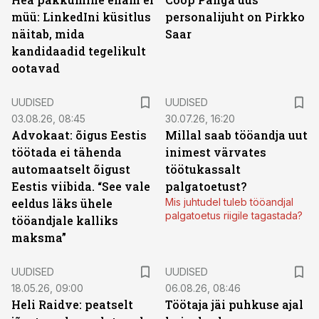
müü: LinkedIni küsitlus
personalijuht on Pirkko
näitab, mida
Saar
kandidaadid tegelikult
ootavad
UUDISED
UUDISED
03.08.26, 08:45
30.07.26, 16:20
Advokaat: õigus Eestis
Millal saab tööandja uut
töötada ei tähenda
inimest värvates
automaatselt õigust
töötukassalt
Eestis viibida. “See vale
palgatoetust?
eeldus läks ühele
Mis juhtudel tuleb tööandjal
palgatoetus riigile tagastada?
tööandjale kalliks
maksma”
UUDISED
UUDISED
18.05.26, 09:00
06.08.26, 08:46
Heli Raidve: peatselt
Töötaja jäi puhkuse ajal