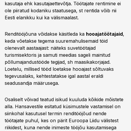
kasutaja ehk kasutajaettevõtja. Töötajate rentimine ei
ole piiratud kodaniku staatusega, st rentida võib nii
Eesti elanikku kui ka välismaalast.
Renditööjõuna võidakse käsitleda ka
hooajatöötajaid
,
keda võetakse tegema suuremahulisemaid töid
olenevalt aastaajast: näiteks suvetöötajad
turismisektoris ja samuti meedias sageli mainitud
põllumajandustööde tegijad, sh maasikakorjajad.
Loetelu, millised tööd loetakse hooajast sõltuvaks
tegevusalaks, kehtestatakse igal aastal eraldi
seadusandja määrusega.
Osaliselt võivad teatud isikud kuuluda kõikide mõistete
alla. Hansavestile esitatud küsimustele vastamisel on
siinkohal kasutusel termin renditööjõud nende
töötajate puhul, kes on pärit Euroopa Liidu välistest
riikidest, kuna nende inimeste tööjõu kasutamisega