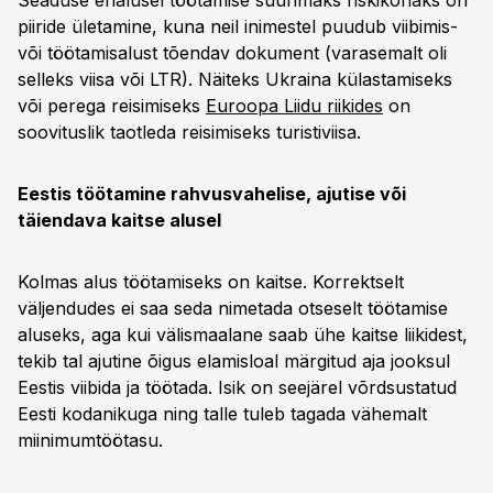
Seaduse erialusel töötamise suurimaks riskikohaks on
piiride ületamine, kuna neil inimestel puudub viibimis-
või töötamisalust tõendav dokument (varasemalt oli
selleks viisa või LTR). Näiteks Ukraina külastamiseks
või perega reisimiseks
Euroopa Liidu riikides
on
soovituslik taotleda reisimiseks turistiviisa.
Eestis töötamine rahvusvahelise, ajutise või
täiendava kaitse alusel
Kolmas alus töötamiseks on kaitse. Korrektselt
väljendudes ei saa seda nimetada otseselt töötamise
aluseks, aga kui välismaalane saab ühe kaitse liikidest,
tekib tal ajutine õigus elamisloal märgitud aja jooksul
Eestis viibida ja töötada. Isik on seejärel võrdsustatud
Eesti kodanikuga ning talle tuleb tagada vähemalt
miinimumtöötasu.