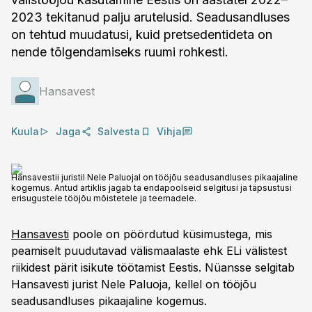
2023 tekitanud palju arutelusid. Seadusandluses
on tehtud muudatusi, kuid pretsedentideta on
nende tõlgendamiseks ruumi rohkesti.
Hansavest
Kuula
Jaga
Salvesta
Vihja
Hansavestii juristil Nele Paluojal on tööjõu seadusandluses pikaajaline
kogemus. Antud artiklis jagab ta endapoolseid selgitusi ja täpsustusi
erisugustele tööjõu mõistetele ja teemadele.
Hansavesti
poole on pöördutud küsimustega, mis
peamiselt puudutavad välismaalaste ehk ELi välistest
riikidest pärit isikute töötamist Eestis. Nüansse selgitab
Hansavesti jurist Nele Paluoja, kellel on tööjõu
seadusandluses pikaajaline kogemus.