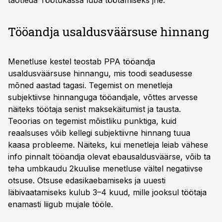
taotleda Töötukassa luba töötamiseks jne.
Tööandja usaldusväärsuse hinnang
Menetluse kestel teostab PPA tööandja
usaldusväärsuse hinnangu, mis toodi seadusesse
mõned aastad tagasi. Tegemist on menetleja
subjektiivse hinnanguga tööandjale, võttes arvesse
näiteks töötaja senist maksekäitumist ja tausta.
Teoorias on tegemist mõistliku punktiga, kuid
reaalsuses võib kellegi subjektiivne hinnang tuua
kaasa probleeme. Näiteks, kui menetleja leiab vähese
info pinnalt tööandja olevat ebausaldusväärse, võib ta
teha umbkaudu 2kuulise menetluse vältel negatiivse
otsuse. Otsuse edasikaebamiseks ja uuesti
läbivaatamiseks kulub 3–4 kuud, mille jooksul töötaja
enamasti liigub mujale tööle.