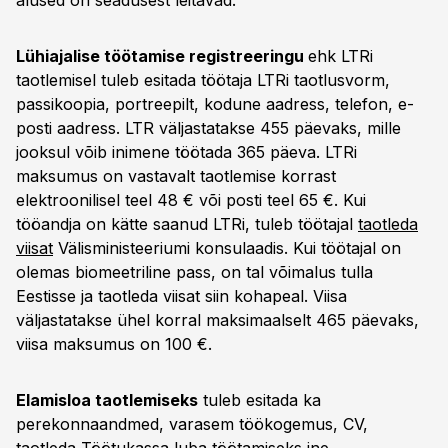
alused on seadusest leitavad.
Lühiajalise töötamise registreeringu
ehk LTRi
taotlemisel tuleb esitada töötaja LTRi taotlusvorm,
passikoopia, portreepilt, kodune aadress, telefon, e-
posti aadress. LTR väljastatakse 455 päevaks, mille
jooksul võib inimene töötada 365 päeva. LTRi
maksumus on vastavalt taotlemise korrast
elektroonilisel teel 48 € või posti teel 65 €. Kui
tööandja on kätte saanud LTRi, tuleb töötajal
taotleda
viisat
Välisministeeriumi konsulaadis. Kui töötajal on
olemas biomeetriline pass, on tal võimalus tulla
Eestisse ja taotleda viisat siin kohapeal. Viisa
väljastatakse ühel korral maksimaalselt 465 päevaks,
viisa maksumus on 100 €.
Elamisloa taotlemiseks
tuleb esitada ka
perekonnaandmed, varasem töökogemus, CV,