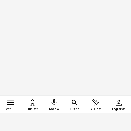
Menüü
Uudised
Raadio
Otsing
AI Chat
Logi sisse