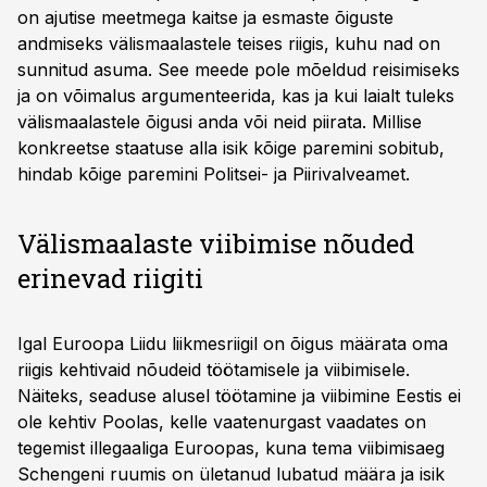
on ajutise meetmega kaitse ja esmaste õiguste
andmiseks välismaalastele teises riigis, kuhu nad on
sunnitud asuma. See meede pole mõeldud reisimiseks
ja on võimalus argumenteerida, kas ja kui laialt tuleks
välismaalastele õigusi anda või neid piirata. Millise
konkreetse staatuse alla isik kõige paremini sobitub,
hindab kõige paremini Politsei- ja Piirivalveamet.
Välismaalaste viibimise nõuded
erinevad riigiti
Igal Euroopa Liidu liikmesriigil on õigus määrata oma
riigis kehtivaid nõudeid töötamisele ja viibimisele.
Näiteks, seaduse alusel töötamine ja viibimine Eestis ei
ole kehtiv Poolas, kelle vaatenurgast vaadates on
tegemist illegaaliga Euroopas, kuna tema viibimisaeg
Schengeni ruumis on ületanud lubatud määra ja isik