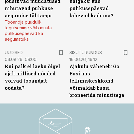
jõustuvad muudatused
haigeks: kas
nihutavad puhkuse
puhkusepäevad
aegumise tähtaegu
lähevad kaduma?
Tööandja puudulik
tegutsemine võib muuta
puhkusepäevad ka
aegumatuks!
ST
UUDISED
SISUTURUNDUS
04.08.26, 09:00
16.06.26, 16:12
Kui palk ei laeku õigel
Ajakulu väheneb: Go
ajal: millised nõuded
Busi uus
võivad tööandjat
tellimiskeskkond
oodata?
võimaldab bussi
broneerida minutitega