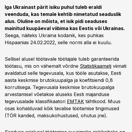
Iga Ukrainast pärit isiku puhul tuleb eraldi
veenduda, kas temale kehtib nimetatud seaduslik
alus. Oluline on mõista, et isik pidi seaduses
mainitud kuupäeval viibima kas Eestis või Ukrainas.
Seega, näiteks Ukraina kodanik, kes puhkas
Hispaanias 24.02.2022, selle normi alla ei kuulu.
Sellisel alusel töötavale töötajale tuleb garanteerida
töötasu, mis on vähemalt võrdne
Statistikaameti
viimati
avaldatud selle tegevusala, kus tööle asutakse, Eesti
aasta keskmise brutokuupalga ja koefitsiendi 0,8
korrutisega. Tegevusala keskmise brutokuupalga
arvestamisel võetakse aluseks Eesti majanduse
tegevusalade klassifikaatori
EMTAK
tähtkood. Muus
osas kohalduvad kõik tavalise töötamise tingimused
(TÖR kanded, maksukohustused, ohutus jne).