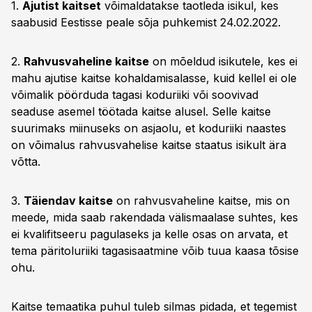
1.
Ajutist kaitset
võimaldatakse taotleda isikul, kes
saabusid Eestisse peale sõja puhkemist 24.02.2022.
2.
Rahvusvaheline kaitse
on mõeldud isikutele, kes ei
mahu ajutise kaitse kohaldamisalasse, kuid kellel ei ole
võimalik pöörduda tagasi koduriiki või soovivad
seaduse asemel töötada kaitse alusel. Selle kaitse
suurimaks miinuseks on asjaolu, et koduriiki naastes
on võimalus rahvusvahelise kaitse staatus isikult ära
võtta.
3.
Täiendav kaitse
on rahvusvaheline kaitse, mis on
meede, mida saab rakendada välismaalase suhtes, kes
ei kvalifitseeru pagulaseks ja kelle osas on arvata, et
tema päritoluriiki tagasisaatmine võib tuua kaasa tõsise
ohu.
Kaitse temaatika puhul tuleb silmas pidada, et tegemist