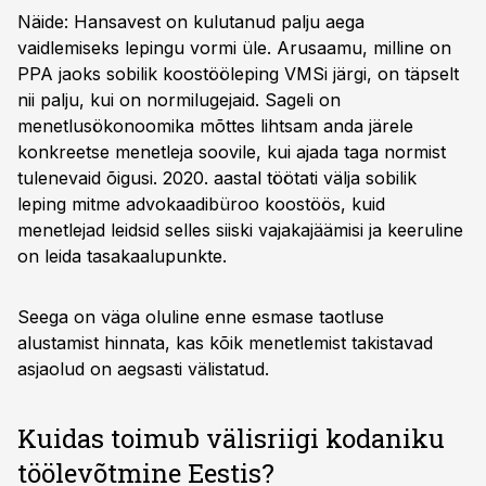
Näide: Hansavest on kulutanud palju aega
vaidlemiseks lepingu vormi üle. Arusaamu, milline on
PPA jaoks sobilik koostööleping VMSi järgi, on täpselt
nii palju, kui on normilugejaid. Sageli on
menetlusökonoomika mõttes lihtsam anda järele
konkreetse menetleja soovile, kui ajada taga normist
tulenevaid õigusi. 2020. aastal töötati välja sobilik
leping mitme advokaadibüroo koostöös, kuid
menetlejad leidsid selles siiski vajakajäämisi ja keeruline
on leida tasakaalupunkte.
Seega on väga oluline enne esmase taotluse
alustamist hinnata, kas kõik menetlemist takistavad
asjaolud on aegsasti välistatud.
Kuidas toimub välisriigi kodaniku
töölevõtmine Eestis?