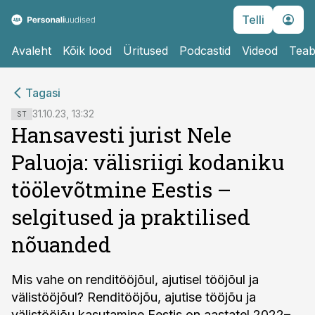
Telli
Avaleht
Kõik lood
Üritused
Podcastid
Videod
Teab
cebook
cebook
Tagasi
Twitter)
Twitter)
31.10.23, 13:32
ST
Hansavesti jurist Nele
kedIn
kedIn
Paluoja: välisriigi kodaniku
ail
ail
töölevõtmine Eestis –
k
k
selgitused ja praktilised
nõuanded
Mis vahe on renditööjõul, ajutisel tööjõul ja
välistööjõul? Renditööjõu, ajutise tööjõu ja
välistööjõu kasutamine Eestis on aastatel 2022–