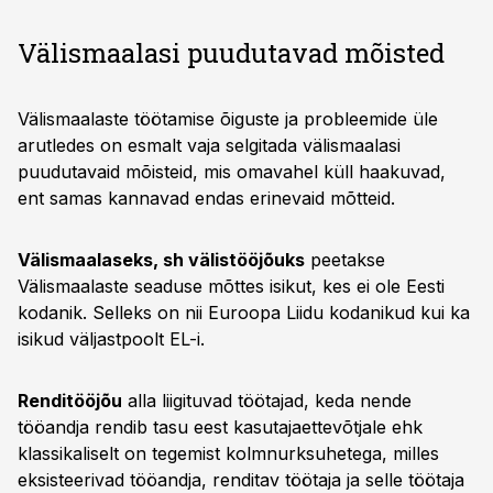
Välismaalasi puudutavad mõisted
Välismaalaste töötamise õiguste ja probleemide üle
arutledes on esmalt vaja selgitada välismaalasi
puudutavaid mõisteid, mis omavahel küll haakuvad,
ent samas kannavad endas erinevaid mõtteid.
Välismaalaseks, sh välistööjõuks
peetakse
Välismaalaste seaduse mõttes isikut, kes ei ole Eesti
kodanik. Selleks on nii Euroopa Liidu kodanikud kui ka
isikud väljastpoolt EL-i.
Renditööjõu
alla liigituvad töötajad, keda nende
tööandja rendib tasu eest kasutajaettevõtjale ehk
klassikaliselt on tegemist kolmnurksuhetega, milles
eksisteerivad tööandja, renditav töötaja ja selle töötaja