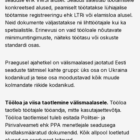
seaduse ehk VMSi alusel. Seadus sätestab töötamisele
konkreetsed alused, peamiselt töötatakse lühiajalise
töötamise registreeringu ehk LTRi või elamisloa alusel.
Neid dokumente väljastatakse nii lihttöötajale kui ka
spetsialistile. Erinevusi on vaid tööloale nõutavate
miinimumtingimuste, näiteks töötasu või oskuste
standardi osas.
Praegusel ajahetkel on välismaalased jaotatud Eesti
seaduste täitmisel kahte gruppi: üks osa on Ukraina
kodanikud ja teise osa moodustavad kõik muude
kolmandate riikide kodanikud.
Tööloa ja viisa taotlemine välismaalasele.
Tööloa
taotleb töötajale tööandja, mitte kasutajaettevõtja.
Tööloa taotlemisel tuleb esitada Politsei- ja
Piirivalveameti ehk PPA menetlejale seadusega
kindlaksmääratud dokumendid. Kõik allpool loetletud