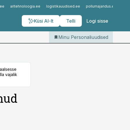
Iseteenindus
.ee
aritehnoloogia.ee
logistikauudised.ee
pollumajandus.ee
kinn
Telli Personaliuudised
Küsi AI-lt
Telli
Logi sisse
Minu Personaliuudised
taalsesse
la vajalik
nud