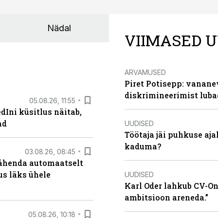
Nädal
VIIMASED U
ARVAMUSED
Piret Potisepp: vanane
diskrimineerimist lub
05.08.26, 11:55
Ini küsitlus näitab,
ad
UUDISED
Töötaja jäi puhkuse aj
kaduma?
03.08.26, 08:45
tähenda automaatselt
dus läks ühele
UUDISED
Karl Oder lahkub CV-Onl
ambitsioon areneda.”
05.08.26, 10:18