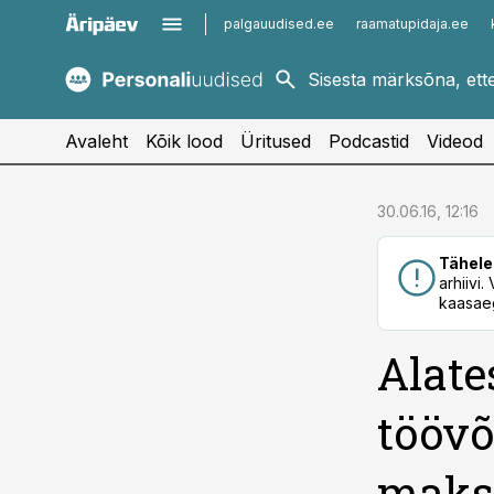
palgauudised.ee
raamatupidaja.ee
kaubandus.ee
imelineajalugu.ee
kinnisvarauudised.ee
imelineteadus.ee
Avaleht
Kõik lood
Üritused
Podcastid
Videod
cebook
cebook
30.06.16, 12:16
Twitter)
Twitter)
Tähele
kedIn
kedIn
arhiivi
kaasaeg
ail
ail
Alate
k
k
töövõ
maksu