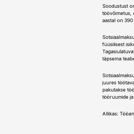
Soodustust on
töövõimetus, 
aastal on 390
Sotsiaalmaksu
füüsilisest is
Tagasiulatuval
täpsema teabe
Sotsiaalmaksu
juures töötav
pakutakse tööa
tööruumide ja
Allikas: Tööand