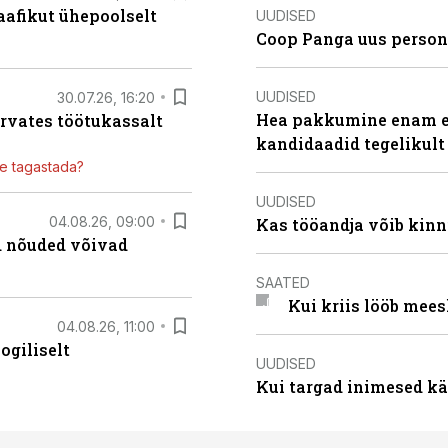
aafikut ühepoolselt
UUDISED
Coop Panga uus persona
UUDISED
30.07.26, 16:20
Hea pakkumine enam ei
ärvates töötukassalt
kandidaadid tegelikult
ile tagastada?
UUDISED
04.08.26, 09:00
Kas tööandja võib kinn
ed nõuded võivad
SAATED
Kui kriis lööb mee
04.08.26, 11:00
ogiliselt
UUDISED
Kui targad inimesed kä