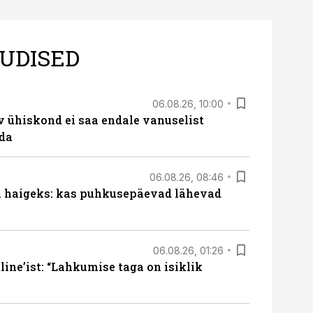
UDISED
06.08.26, 10:00
v ühiskond ei saa endale vanuselist
ada
06.08.26, 08:46
al haigeks: kas puhkusepäevad lähevad
06.08.26, 01:26
ine’ist: “Lahkumise taga on isiklik