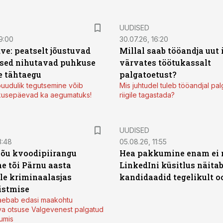
UUDISED
9:00
30.07.26, 16:20
ve: peatselt jõustuvad
Millal saab tööandja uut
sed nihutavad puhkuse
värvates töötukassalt
 tähtaegu
palgatoetust?
uudulik tegutsemine võib
Mis juhtudel tuleb tööandjal pa
kusepäevad ka aegumatuks!
riigile tagastada?
UUDISED
3:48
05.08.26, 11:55
jõu kvoodipiirangu
Hea pakkumine enam ei 
e tõi Pärnu aasta
LinkedIni küsitlus näita
ale kriminaalasjas
kandidaadid tegelikult 
istmise
kaebab edasi maakohtu
va otsuse Valgevenest palgatud
tumis