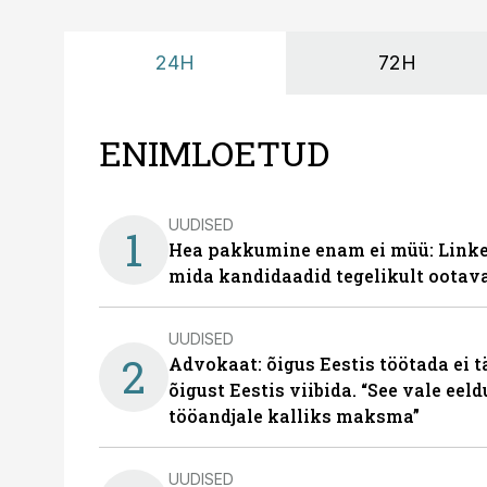
24H
72H
ENIMLOETUD
UUDISED
1
Hea pakkumine enam ei müü: Linked
mida kandidaadid tegelikult ootav
UUDISED
2
Advokaat: õigus Eestis töötada ei 
õigust Eestis viibida. “See vale eel
tööandjale kalliks maksma”
UUDISED