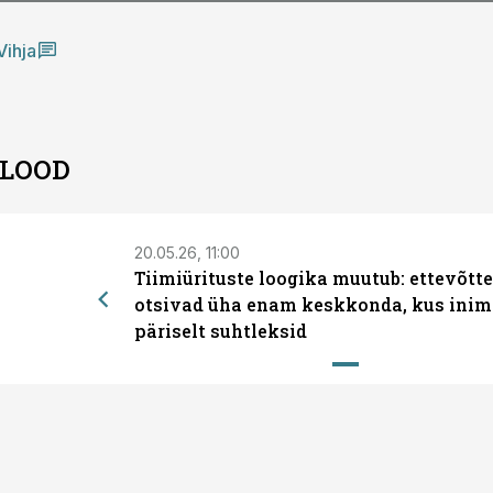
Vihja
 LOOD
20.05.26, 11:00
Tiimiürituste loogika muutub: ettevõtt
otsivad üha enam keskkonda, kus inim
päriselt suhtleksid