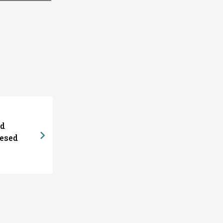
ed
esed