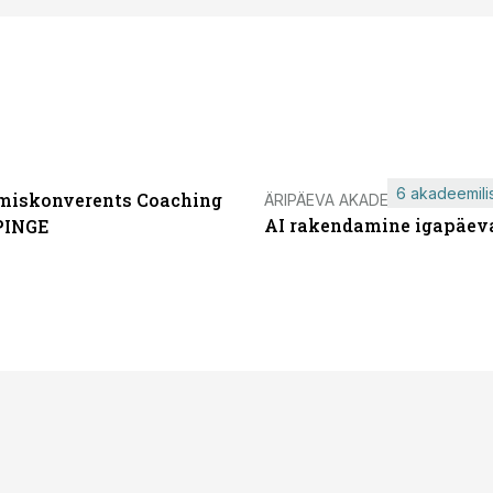
6 akadeemilis
miskonverents Coaching
ÄRIPÄEVA AKADEEMIA
AI rakendamine igapäev
PINGE