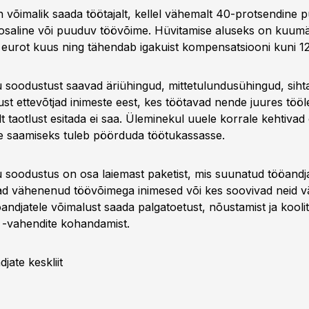
 võimalik saada töötajalt, kellel vähemalt 40-protsendine p
osaline või puuduv töövõime. Hüvitamise aluseks on kuumä
 eurot kuus ning tähendab igakuist kompensatsiooni kuni 1
 soodustust saavad äriühingud, mittetulundusühingud, siht
ikust ettevõtjad inimeste eest, kes töötavad nende juures tööl
t taotlust esitada ei saa. Üleminekul uuele korrale kehtivad
 saamiseks tuleb pöörduda töötukassasse.
 soodustus on osa laiemast paketist, mis suunatud tööandja
ad vähenenud töövõimega inimesed või kes soovivad neid v
ndjatele võimalust saada palgatoetust, nõustamist ja koolit
 -vahendite kohandamist.
jate keskliit