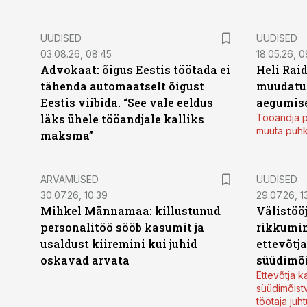
UUDISED
UUDISED
03.08.26, 08:45
18.05.26, 0
Advokaat: õigus Eestis töötada ei
Heli Raid
tähenda automaatselt õigust
muudatu
Eestis viibida. “See vale eeldus
aegumise
läks ühele tööandjale kalliks
Tööandja p
muuta puh
maksma”
ARVAMUSED
UUDISED
30.07.26, 10:39
29.07.26, 1
Mihkel Männamaa: killustunud
Välistöö
personalitöö sööb kasumit ja
rikkumin
usaldust kiiremini kui juhid
ettevõtj
oskavad arvata
süüdimõ
Ettevõtja 
süüdimõist
töötaja juh