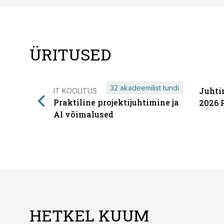
ÜRITUSED
32 akadeemilist tundi
Juhti
IT KOOLITUS
Praktiline projektijuhtimine ja
2026 
AI võimalused
HETKEL KUUM