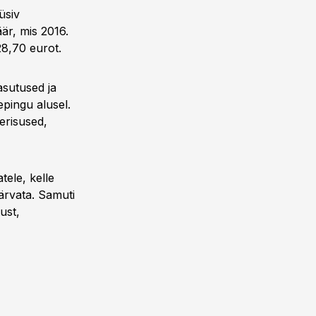
üsiv
är, mis 2016.
28,70 eurot.
asutused ja
epingu alusel.
 erisused,
tele, kelle
ärvata. Samuti
ust,