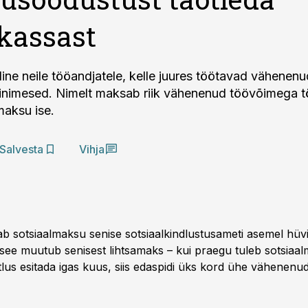
kassast
luline neile tööandjatele, kelle juures töötavad vähenen
nimesed. Nimelt maksab riik vähenenud töövõimega tö
maksu ise.
Salvesta
Vihja
kkab sotsiaalmaksu senise sotsiaalkindlustusameti asemel hü
 see muutub senisest lihtsamaks – kui praegu tuleb sotsiaa
lus esitada igas kuus, siis edaspidi üks kord ühe vähenen