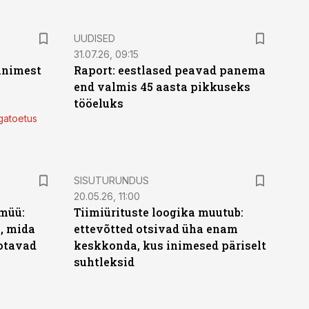
UUDISED
31.07.26, 09:15
 inimest
Raport: eestlased peavad panema
end valmis 45 aasta pikkuseks
tööeluks
lgatoetus
ST
SISUTURUNDUS
20.05.26, 11:00
müü:
Tiimiürituste loogika muutub:
b, mida
ettevõtted otsivad üha enam
ootavad
keskkonda, kus inimesed päriselt
suhtleksid