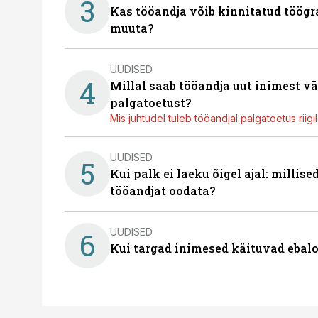
3
Kas tööandja võib kinnitatud töögr
muuta?
UUDISED
4
Millal saab tööandja uut inimest v
palgatoetust?
Mis juhtudel tuleb tööandjal palgatoetus riig
UUDISED
5
Kui palk ei laeku õigel ajal: millis
tööandjat oodata?
UUDISED
6
Kui targad inimesed käituvad ebalo