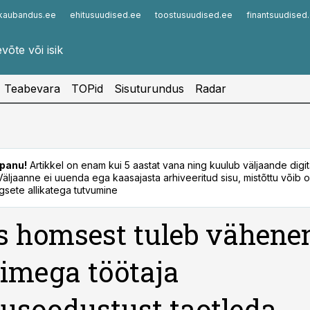
kaubandus.ee
ehitusuudised.ee
toostusuudised.ee
finantsuudised
Infopank
Radar
Teabevara
TOPid
Sisuturundus
Radar
panu!
Artikkel on enam kui 5 aastat vana ning kuulub väljaande digi
. Väljaanne ei uuenda ega kaasajasta arhiveeritud sisu, mistõttu võib ol
sete allikatega tutvumine
s homsest tuleb vähene
imega töötaja
soodustust taotleda