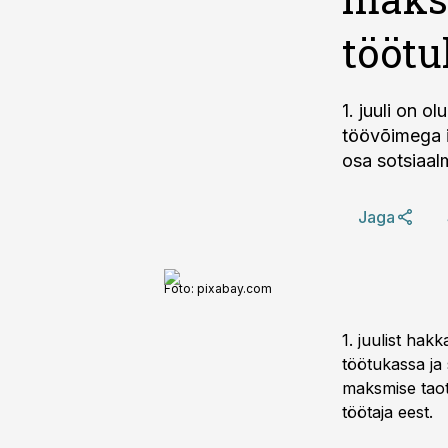
töötu
1. juuli on o
töövõimega i
osa sotsiaal
Jaga
Foto:
pixabay.com
1. juulist ha
töötukassa ja
maksmise taot
töötaja eest.