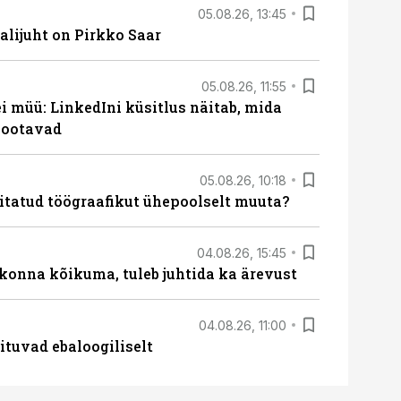
05.08.26, 13:45
lijuht on Pirkko Saar
05.08.26, 11:55
 müü: LinkedIni küsitlus näitab, mida
 ootavad
05.08.26, 10:18
itatud töögraafikut ühepoolselt muuta?
04.08.26, 15:45
skonna kõikuma, tuleb juhtida ka ärevust
04.08.26, 11:00
ituvad ebaloogiliselt