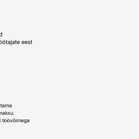
ud
ötajate eest
vitama
lmaksu
ud töövõimega