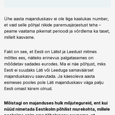
Ühe aasta majanduskasv ei ole liiga kaalukas number,
et vaid selle põhjal riikide paremusjärjestust teha –
peame vaatama pikemat perioodi ja võrdlema ka taset,
millelt kasvame.
Fakt on see, et Eesti on Lätist ja Leedust mitmes
mõttes ees, näiteks erinevus palgatasemes on
mõõdetav sadades eurodes. Ma ei näe põhjust, miks
Eesti ei suudaks Läti või Leeduga samaväärset
majanduskasvu saavutada. Ja käesoleva aasta
esimeses pooles pole Läti majanduskasv väga palju
Eesti omast kiirem olnud.
Mõistagi on majanduses hulk mõjutegureid, ent kui
nüüd nimetada Eestikolm põhilist murekohta, millele