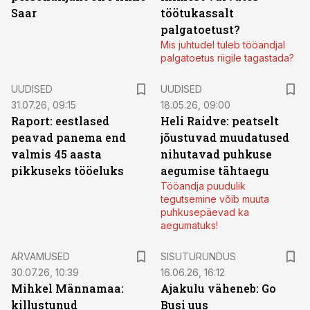
Saar
töötukassalt
palgatoetust?
Mis juhtudel tuleb tööandjal
palgatoetus riigile tagastada?
UUDISED
UUDISED
31.07.26, 09:15
18.05.26, 09:00
Raport: eestlased
Heli Raidve: peatselt
peavad panema end
jõustuvad muudatused
valmis 45 aasta
nihutavad puhkuse
pikkuseks tööeluks
aegumise tähtaegu
Tööandja puudulik
tegutsemine võib muuta
puhkusepäevad ka
aegumatuks!
ST
ARVAMUSED
SISUTURUNDUS
30.07.26, 10:39
16.06.26, 16:12
Mihkel Männamaa:
Ajakulu väheneb: Go
killustunud
Busi uus