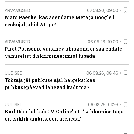
ARVAMUSED
07.08.26, 09:00
Mats Päeske: kas asendame Meta ja Google’i
eeskujul juhid AI-ga?
ARVAMUSED
06.08.26, 10:00
Piret Potisepp: vananev ühiskond ei saa endale
vanuselist diskrimineerimist lubada
UUDISED
06.08.26, 08:46
Töötaja jäi puhkuse ajal haigeks: kas
puhkusepäevad lähevad kaduma?
UUDISED
06.08.26, 01:26
Karl Oder lahkub CV-Online’ist: “Lahkumise taga
on isiklik ambitsioon areneda.”