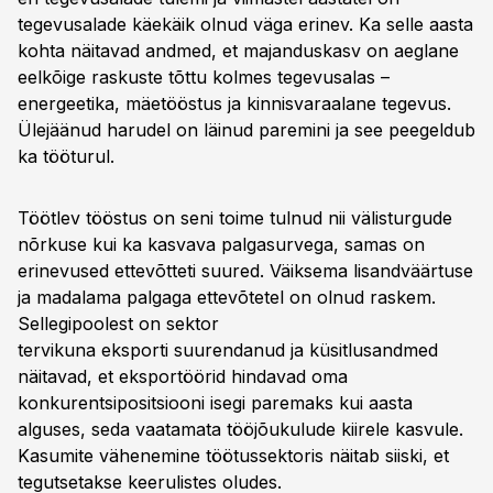
tegevusalade käekäik olnud väga erinev. Ka selle aasta
kohta näitavad andmed, et majanduskasv on aeglane
eelkõige raskuste tõttu kolmes tegevusalas –
energeetika, mäetööstus ja kinnisvaraalane tegevus.
Ülejäänud harudel on läinud paremini ja see peegeldub
ka tööturul.
Töötlev tööstus on seni toime tulnud nii välisturgude
nõrkuse kui ka kasvava palgasurvega, samas on
erinevused ettevõtteti suured. Väiksema lisandväärtuse
ja madalama palgaga ettevõtetel on olnud raskem.
Sellegipoolest on sektor
tervikuna eksporti suurendanud ja küsitlusandmed
näitavad, et eksportöörid hindavad oma
konkurentsipositsiooni isegi paremaks kui aasta
alguses, seda vaatamata tööjõukulude kiirele kasvule.
Kasumite vähenemine töötussektoris näitab siiski, et
tegutsetakse keerulistes oludes.