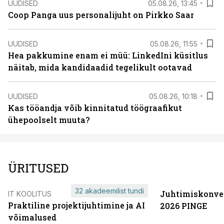
UUDISED
05.08.26, 13:45
Coop Panga uus personalijuht on Pirkko Saar
UUDISED
05.08.26, 11:55
Hea pakkumine enam ei müü: LinkedIni küsitlus
näitab, mida kandidaadid tegelikult ootavad
UUDISED
05.08.26, 10:18
Kas tööandja võib kinnitatud töögraafikut
ühepoolselt muuta?
ÜRITUSED
32 akadeemilist tundi
Juhtimiskonve
IT KOOLITUS
Praktiline projektijuhtimine ja AI
2026 PINGE
võimalused