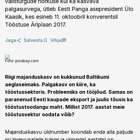
välisturgude nõrkuse kui ka kasvava
palgasurvega, ütleb Eesti Panga asepresident Ülo
Kaasik, kes esineb 11. oktoobril konverentsil
Tööstuse Äriplaan 2017.
Jaga
Salvesta
Vihja
Foto:
pixabay.com
Riigi majanduskasv on kukkunud Baltikumi
aeglaseimaks. Palgakasv on kiire, ka
tööstussektoris. Probleemiks on tööjõud. Samas on
paranenud Eesti kaupade eksport ja juulis tõusis ka
tööstustoodangu maht. Millist 2017. aastat meie
tööstussektor oodata võib?
Majanduskasvu üldnumber koondab enda alla paljude
eri tegevusalade tulemi ja viimastel aastatel on