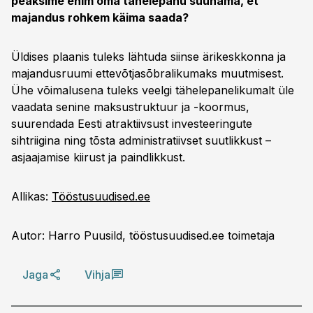
peaksime enim oma tähelepanu suunama, et
majandus rohkem käima saada?
Üldises plaanis tuleks lähtuda siinse ärikeskkonna ja
majandusruumi ettevõtjasõbralikumaks muutmisest.
Ühe võimalusena tuleks veelgi tähelepanelikumalt üle
vaadata senine maksustruktuur ja -koormus,
suurendada Eesti atraktiivsust investeeringute
sihtriigina ning tõsta administratiivset suutlikkust –
asjaajamise kiirust ja paindlikkust.
Allikas:
Tööstusuudised.ee
Autor: Harro Puusild, tööstusuudised.ee toimetaja
Jaga
Vihja