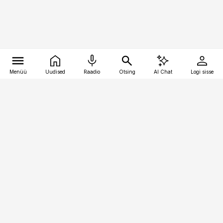
Menüü
Uudised
Raadio
Otsing
AI Chat
Logi sisse
Vana-Lõuna 39/1, 19094 Tallinn
(+372) 667 0111
personaliuudised@personaliuudised.ee
Telli
Reklaam
Firmast
Sisu kasutamisõigused
Ajakirjaniku