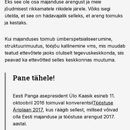
Eks see ole osa majanduse arengust ja meie
jõudmisest rikkamatele riikidele järele. Võiks isegi
ütelda, et see on hädavajalik selleks, et areng toimuks
ja kestaks.
Kui majanduses toimub ümberspetsialiseerumine,
struktuurimuutus, tööjõu kallinemine vms, mis muudab
teatud ettevõtete jaoks oluliselt tegevuskeskkonda, siis
peavad ka ettevõtted selles keskkonnas muutuma.
Pane tähele!
Eesti Panga asepresident Ülo Kaasik esineb 11.
oktoobril 2016 toimuval konverentsil
Tööstuse
Äriplaan 2017
, kus räägib sellest, millised võivad
olla Eesti majanduse ja tööstuse arengud 2017.
aastal.