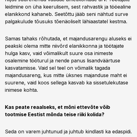
leidmine on üha keerulisem, sest rahvastik ja tööealine
elanikkond kahaneb. Seetõttu jääb seni nähtud surve
palgakulude tõusuks tõenäoliselt lähiaastatel kestma.
Samas tahaks rõhutada, et majandusarengu aluseks ei
peakski olema mitte niivõrd elanikkonna ja töötajate
hulga kasv, vaid võimalikult suure osa inimeste
osalemine tööturul ja nende panus lisandväärtuse
kasvatamisse. Vaid sel teel on võimalik tagada
majandusareng, kus mitte üksnes majanduse maht ei
suurene, vaid koos sellega kasvab ka sissetulekutase
inimese kohta.
Kas peate reaalseks, et mõni ettevõte võib
tootmise Eestist mõnda teise riiki kolida?
Seda on varem juhtunud ja juhtub kindlasti ka edaspidi.