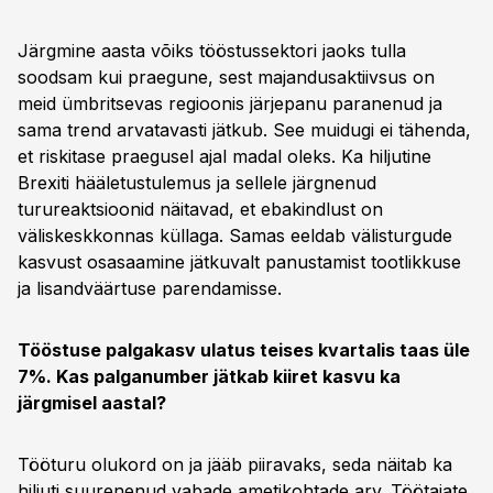
Järgmine aasta võiks tööstussektori jaoks tulla
soodsam kui praegune, sest majandusaktiivsus on
meid ümbritsevas regioonis järjepanu paranenud ja
sama trend arvatavasti jätkub. See muidugi ei tähenda,
et riskitase praegusel ajal madal oleks. Ka hiljutine
Brexiti hääletustulemus ja sellele järgnenud
turureaktsioonid näitavad, et ebakindlust on
väliskeskkonnas küllaga. Samas eeldab välisturgude
kasvust osasaamine jätkuvalt panustamist tootlikkuse
ja lisandväärtuse parendamisse.
Tööstuse palgakasv ulatus teises kvartalis taas üle
7%. Kas palganumber jätkab kiiret kasvu ka
järgmisel aastal?
Tööturu olukord on ja jääb piiravaks, seda näitab ka
hiljuti suurenenud vabade ametikohtade arv. Töötajate