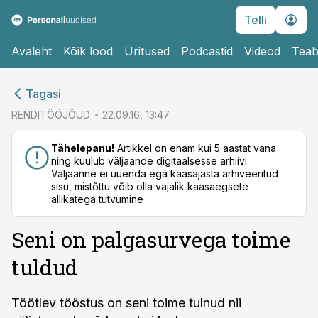
Telli
Avaleht
Kõik lood
Üritused
Podcastid
Videod
Teab
cebook
cebook
Tagasi
Twitter)
Twitter)
RENDITÖÖJÕUD
22.09.16, 13:47
kedIn
kedIn
Tähelepanu!
Artikkel on enam kui 5 aastat vana
ning kuulub väljaande digitaalsesse arhiivi.
ail
ail
Väljaanne ei uuenda ega kaasajasta arhiveeritud
sisu, mistõttu võib olla vajalik kaasaegsete
k
k
allikatega tutvumine
Seni on palgasurvega toime
tuldud
Töötlev tööstus on seni toime tulnud nii