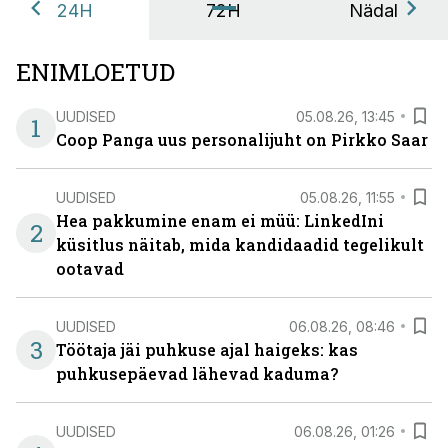
24H
72H
Nädal
ENIMLOETUD
UUDISED
05.08.26, 13:45
1
Coop Panga uus personalijuht on Pirkko Saar
UUDISED
05.08.26, 11:55
Hea pakkumine enam ei müü: LinkedIni
2
küsitlus näitab, mida kandidaadid tegelikult
ootavad
UUDISED
06.08.26, 08:46
3
Töötaja jäi puhkuse ajal haigeks: kas
puhkusepäevad lähevad kaduma?
UUDISED
06.08.26, 01:26