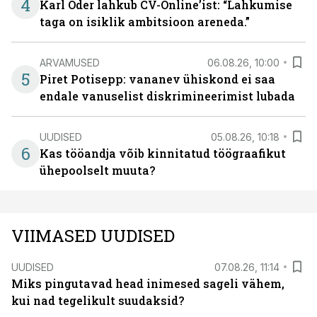
4
Karl Oder lahkub CV-Online’ist: “Lahkumise
taga on isiklik ambitsioon areneda.”
ARVAMUSED
06.08.26, 10:00
5
Piret Potisepp: vananev ühiskond ei saa
endale vanuselist diskrimineerimist lubada
UUDISED
05.08.26, 10:18
6
Kas tööandja võib kinnitatud töögraafikut
ühepoolselt muuta?
VIIMASED UUDISED
UUDISED
07.08.26, 11:14
Miks pingutavad head inimesed sageli vähem,
kui nad tegelikult suudaksid?