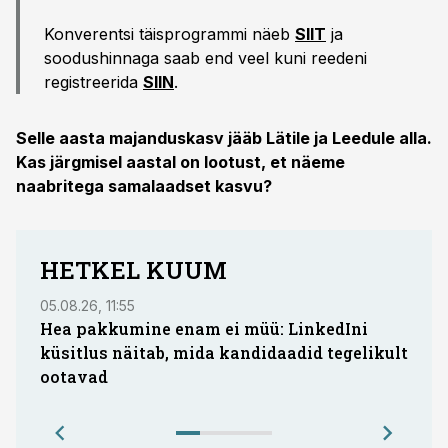
Konverentsi täisprogrammi näeb
SIIT
ja
soodushinnaga saab end veel kuni reedeni
registreerida
SIIN
.
Selle aasta majanduskasv jääb Lätile ja Leedule alla.
Kas järgmisel aastal on lootust, et näeme
naabritega samalaadset kasvu?
HETKEL KUUM
05.08.26, 11:55
03.08
Hea pakkumine enam ei müü: LinkedIni
Advo
küsitlus näitab, mida kandidaadid tegelikult
auto
ootavad
eeld
mak