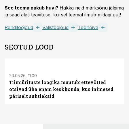
See teema pakub huvi?
Hakka neid märksõnu jälgima
ja saad alati teavituse, kui sel teemal ilmub midagi uut!
Renditööjõud
Välistööjõud
Tööhõive
SEOTUD LOOD
ST
20.05.26, 11:00
Tiimiürituste loogika muutub: ettevõtted
otsivad üha enam keskkonda, kus inimesed
päriselt suhtleksid