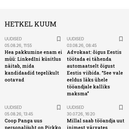
HETKEL KUUM
UUDISED
UUDISED
05.08.26, 11:55
03.08.26, 08:45
Hea pakkumine enam ei
Advokaat: õigus Eestis
müü: LinkedIni küsitlus
töötada ei tähenda
näitab, mida
automaatselt õigust
kandidaadid tegelikult
Eestis viibida. “See vale
ootavad
eeldus läks ühele
tööandjale kalliks
maksma”
UUDISED
UUDISED
05.08.26, 13:45
30.07.26, 16:20
Coop Panga uus
Millal saab tööandja uut
personalijuht on Pirkko
inimest värvates