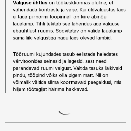
Valguse ühtlus
on töökeskkonnas oluline, et
vähendada kontraste ja varje. Kui üldvalgustus laes
ei taga piirnormi tööpinnal, on kiire abinõu
laualamp. Tihti tekitab see lahendus aga valguse
ebaühtlust ruumis. Soovitatav on valida laualamp
sama liiki valgustiga nagu laes olevad lambid.
Tööruumi kujundades tasub eelistada heledates
värvitoonides seinasid ja lagesid, sest need
parandavad ruumi valgust. Vältida tasuks läikivaid
pindu, tööpind võiks olla pigem matt. Nii on
võimalik vältida silma koormavaid peegeldusi, mis
hiljem töötegijat häirima hakkavad.