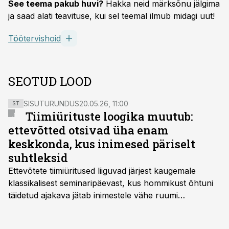
See teema pakub huvi?
Hakka neid märksõnu jälgima
ja saad alati teavituse, kui sel teemal ilmub midagi uut!
Töötervishoid
SEOTUD LOOD
SISUTURUNDUS
20.05.26, 11:00
ST
Tiimiürituste loogika muutub:
ettevõtted otsivad üha enam
keskkonda, kus inimesed päriselt
suhtleksid
Ettevõtete tiimiüritused liiguvad järjest kaugemale
klassikalisest seminaripäevast, kus hommikust õhtuni
täidetud ajakava jätab inimestele vähe ruumi
omavaheliseks suhtluseks. Saates “Lõunapaus”
räägitakse, miks otsivad ettevõtted üha enam paikasid,