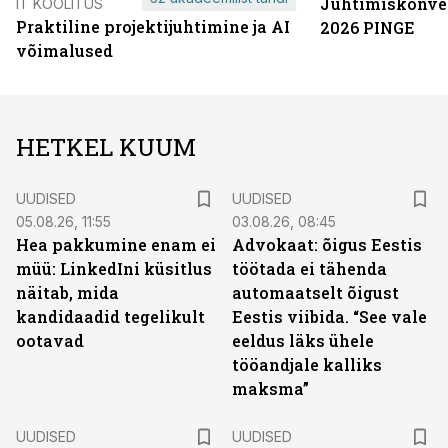
Juhtimiskonve
IT KOOLITUS
Praktiline projektijuhtimine ja AI
2026 PINGE
võimalused
HETKEL KUUM
UUDISED
UUDISED
05.08.26, 11:55
03.08.26, 08:45
Hea pakkumine enam ei
Advokaat: õigus Eestis
müü: LinkedIni küsitlus
töötada ei tähenda
näitab, mida
automaatselt õigust
kandidaadid tegelikult
Eestis viibida. “See vale
ootavad
eeldus läks ühele
tööandjale kalliks
maksma”
UUDISED
UUDISED