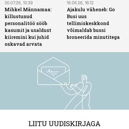
30.07.26, 10:39
16.06.26, 16:12
Mihkel Männamaa:
Ajakulu väheneb: Go
killustunud
Busi uus
personalitöö sööb
tellimiskeskkond
kasumit ja usaldust
võimaldab bussi
kiiremini kui juhid
broneerida minutitega
oskavad arvata
LIITU UUDISKIRJAGA