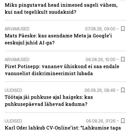
Miks pingutavad head inimesed sageli vähem,
kui nad tegelikult suudaksid?
ARVAMUSED
07.08.26, 09:00
Mats Päeske: kas asendame Meta ja Google’i
eeskujul juhid AI-ga?
ARVAMUSED
06.08.26, 10:00
Piret Potisepp: vananev ühiskond ei saa endale
vanuselist diskrimineerimist lubada
UUDISED
06.08.26, 08:46
Töötaja jäi puhkuse ajal haigeks: kas
puhkusepäevad lähevad kaduma?
UUDISED
06.08.26, 01:26
Karl Oder lahkub CV-Online’ist: “Lahkumise taga