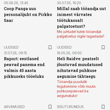
05.08.26, 13:45
30.07.26, 16:20
Coop Panga uus
Millal saab tööandja uut
personalijuht on Pirkko
inimest värvates
Saar
töötukassalt
palgatoetust?
Mis juhtudel tuleb tööandjal
palgatoetus riigile tagastada?
UUDISED
UUDISED
31.07.26, 09:15
18.05.26, 09:00
Raport: eestlased
Heli Raidve: peatselt
peavad panema end
jõustuvad muudatused
valmis 45 aasta
nihutavad puhkuse
pikkuseks tööeluks
aegumise tähtaegu
Tööandja puudulik
tegutsemine võib muuta
puhkusepäevad ka
aegumatuks!
ST
ARVAMUSED
SISUTURUNDUS