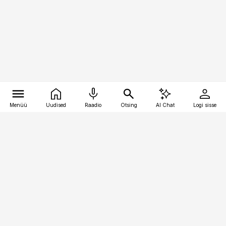
Menüü
Uudised
Raadio
Otsing
AI Chat
Logi sisse
Vana-Lõuna 39/1, 19094 Tallinn
(+372) 667 0111
personaliuudised@personaliuudised.ee
Telli
Reklaam
Firmast