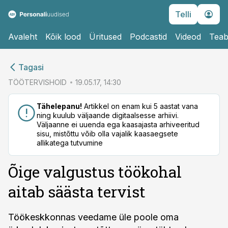
Telli
Avaleht
Kõik lood
Üritused
Podcastid
Videod
Teab
cebook
Tagasi
Twitter)
TÖÖTERVISHOID
19.05.17, 14:30
kedIn
Tähelepanu!
Artikkel on enam kui 5 aastat vana
ning kuulub väljaande digitaalsesse arhiivi.
ail
Väljaanne ei uuenda ega kaasajasta arhiveeritud
sisu, mistõttu võib olla vajalik kaasaegsete
k
allikatega tutvumine
Õige valgustus töökohal
aitab säästa tervist
Töökeskkonnas veedame üle poole oma