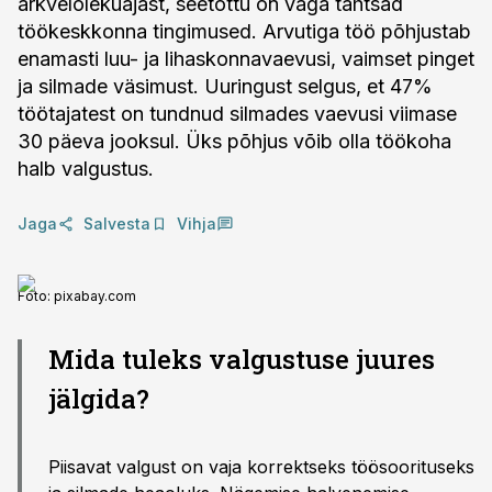
ärkvelolekuajast, seetõttu on väga tähtsad
töökeskkonna tingimused. Arvutiga töö põhjustab
enamasti luu- ja lihaskonnavaevusi, vaimset pinget
ja silmade väsimust. Uuringust selgus, et 47%
töötajatest on tundnud silmades vaevusi viimase
30 päeva jooksul. Üks põhjus võib olla töökoha
halb valgustus.
Jaga
Salvesta
Vihja
Foto:
pixabay.com
Mida tuleks valgustuse juures
jälgida?
Piisavat valgust on vaja korrektseks töösoorituseks