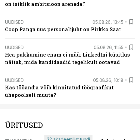
on isiklik ambitsioon areneda.”
UUDISED
05.08.26, 13:45
Coop Panga uus personalijuht on Pirkko Saar
UUDISED
05.08.26, 11:55
Hea pakkumine enam ei müü: LinkedIni küsitlus
näitab, mida kandidaadid tegelikult ootavad
UUDISED
05.08.26, 10:18
Kas tööandja võib kinnitatud töögraafikut
ühepoolselt muuta?
ÜRITUSED
32 akadeemilist tundi