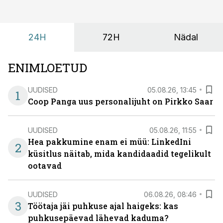
kus keskkond ise aitaks inimesed töörežiimist välja
tuua ning looks võimaluse rahulikumaks ja
sisulisemaks koosolemiseks.
24H
72H
Nädal
ENIMLOETUD
UUDISED
05.08.26, 13:45
1
Coop Panga uus personalijuht on Pirkko Saar
UUDISED
05.08.26, 11:55
Hea pakkumine enam ei müü: LinkedIni
2
küsitlus näitab, mida kandidaadid tegelikult
ootavad
UUDISED
06.08.26, 08:46
3
Töötaja jäi puhkuse ajal haigeks: kas
puhkusepäevad lähevad kaduma?