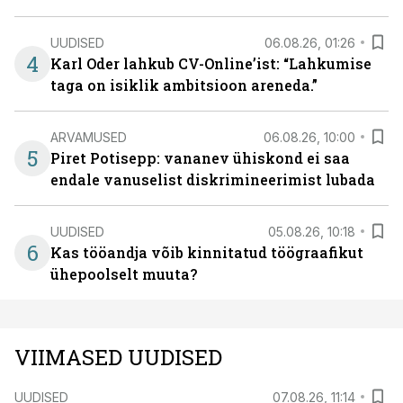
UUDISED
06.08.26, 01:26
4
Karl Oder lahkub CV-Online’ist: “Lahkumise
taga on isiklik ambitsioon areneda.”
ARVAMUSED
06.08.26, 10:00
5
Piret Potisepp: vananev ühiskond ei saa
endale vanuselist diskrimineerimist lubada
UUDISED
05.08.26, 10:18
6
Kas tööandja võib kinnitatud töögraafikut
ühepoolselt muuta?
VIIMASED UUDISED
UUDISED
07.08.26, 11:14