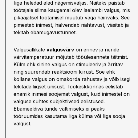
liiga heledad alad nägemisväljas. Näiteks paistab
töötajale silma kaugemal olev laelambi valgus, mis
pikaajalisel töötamisel muutub väga häirivaks. See
pimestab inimest, halvendab nähtavust, väsitab ja
tekitab ebamugavustunnet.
Valgusallikate
valgusvärv
on erinev ja nende
värvitemperatuur mõjutab tööülesannete täitmist.
Külm ehk sinine valgus on stimuleeriv ja ärritav
ning suurendab reaktsiooni kiirust. Soe ehk
kollane valgus on omakorda rahustav ja võib isegi
tekitada liigset unisust. Töökeskkonnas eelistab
enamik inimesi soojemat valgust, kuid inimestel on
valguse suhtes subjektiivsed eelistused.
Ebameeldiva tunde vältimiseks ei peaks
tööruumides kasutama liiga külma või liiga sooja
valgust.