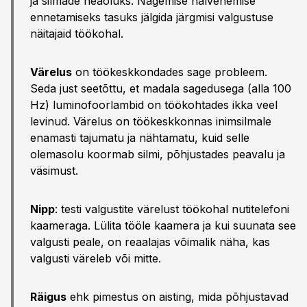
ja silmade heaoluks. Nägemise halvenemise
ennetamiseks tasuks jälgida järgmisi valgustuse
näitajaid töökohal.
Värelus
on töökeskkondades sage probleem.
Seda just seetõttu, et madala sagedusega (alla 100
Hz) luminofoorlambid on töökohtades ikka veel
levinud. Värelus on töökeskkonnas inimsilmale
enamasti tajumatu ja nähtamatu, kuid selle
olemasolu koormab silmi, põhjustades peavalu ja
väsimust.
Nipp
: testi valgustite värelust töökohal nutitelefoni
kaameraga. Lülita tööle kaamera ja kui suunata see
valgusti peale, on reaalajas võimalik näha, kas
valgusti väreleb või mitte.
Räigus
ehk pimestus on aisting, mida põhjustavad