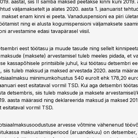
19. aastal, siis II samba maksed peetakse kinni kuni 2019. 
htud väljamaksetelt ja alates 2020. aasta 1. jaanuarist tehtu
 makset enam kinni ei peeta. Vanaduspensioni ea piiri ületan
töötamist ning ei alusta kogumispensioni väljamaksete saam
i arvestamine edasi tavapärasel viisil.
tsembri eest töötasu ja muude tasude ning sellelt kinnipeet
 maksude (maksete) arvestamisel tuleb meeles pidada, et va
e kassapõhisele printsiibile juhul, kui töötasu detsembri e
is, siis tuleb maksud ja maksed arvestada 2020. aasta määra
otsiaalmaksu miinimumkohustus 540 eurolt ehk 178,20 euro
jaanuari eest esitataval vormil TSD. Kui aga detsembri tööt
sta detsembris, siis tuleb maksude ja maksete arvestamisel/
9. aasta määrasid ning deklareerida maksud ja maksed 201
 esitataval vormil TSD.
sotsiaalmaksusoodustuse arvesse võtmine vähenenud töövõ
öötukassa maksustamisperiood (aruandekuu) on detsember,