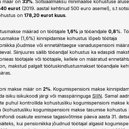
u määr on
33%
. Sotsiaalmaksu minimaalse kohustuse aluse
540 eurot
(2019. aastal kehtinud 500 euro asemel), s.t sot
ohustus on
178,20 eurot kuus
.
stusmakse määrad on töötajale
1,6%
ja tööandjale
0,8
%. Tö
tusmakse (1,6%) kinnipidamise kohustus lõpeb töötaja
oniikka jõudmise või ennetähtaegse vanaduspensioni määr
eval. Siinjuures säilib tööandjal kohustus ka edaspidi maks
nieas töötajale või töötajale, kellele on määratud ennetäh
n, makstud palgalt töötuskindlustusmakset tööandjale keh
äras.
oni makse määr on
2%
. Kogumispensioni makse kinnipidam
da isiku isikukoodi järgi või masspäringuga
SIIN
. Samal aadr
ate puhul kontrollida kohustusliku kogumispensioni makse k
(kohustusliku kogumispensioni makse tasumise kohustus l
ifondi osakute esimese tagasivõtmise päeva aasta 31. dets
äiteks, kui pensioniikka jõudnud töötajal algasid kogumispe