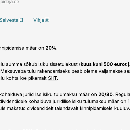
idaja.ee
Salvesta
Vihja
nnipidamise määr on
20%
.
u summa sõltub isiku sissetulekust (
kuus kuni 500 eurot j
. Maksuvaba tulu rakendamiseks peab olema väljamakse saa
lu kohta loe pikemalt
SIIT
.
kohalduva juriidilise isiku tulumaksu määr on
20/80
. Regula
ividendidele kohalduva juriidilise isiku tulumaksu määr on 
ikule makstud dividendidelt täiendavalt kinnipidamisele kuul