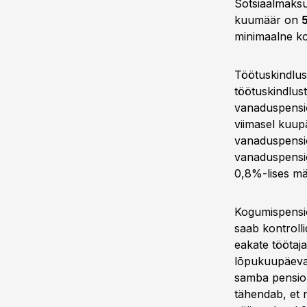
Sotsiaalmaks
kuumäär on
minimaalne k
Töötuskindlu
töötuskindlus
vanaduspensi
viimasel kuupä
vanaduspensio
vanaduspensio
0,8%-lises mä
Kogumispensi
saab kontrolli
eakate töötaj
lõpukuupäeva 
samba pension
tähendab, et n