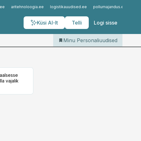
Iseteenindus
.ee
aritehnoloogia.ee
logistikauudised.ee
pollumajandus.ee
kinn
Telli Personaliuudised
Küsi AI-lt
Telli
Logi sisse
Minu Personaliuudised
taalsesse
la vajalik