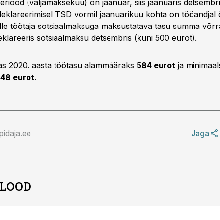
riood (väljamaksekuu) on jaanuar, siis jaanuaris detsembri
deklareerimisel TSD vormil jaanuarikuu kohta on tööandjal 
le töötaja sotsiaalmaksuga maksustatava tasu summa võrra,
klareeris sotsiaalmaksu detsembris (kuni 500 eurot).
itas 2020. aasta töötasu alammääraks
584 eurot
ja minimaal
,48 eurot
.
idaja.ee
Jaga
 LOOD