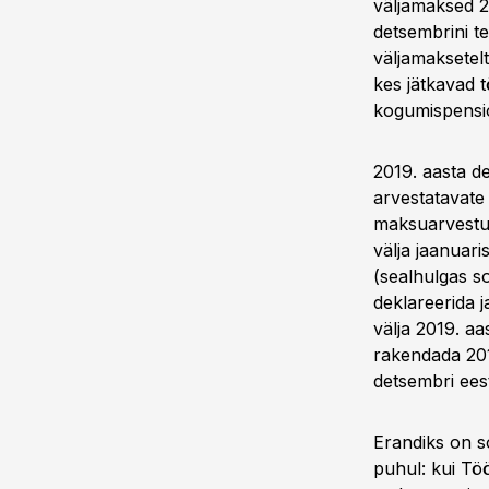
väljamaksed 20
detsembrini te
väljamaksetelt
kes jätkavad 
kogumispension
2019. aasta de
arvestatavate
maksuarvestus
välja jaanuar
(sealhulgas s
deklareerida 
välja 2019. aa
rakendada 201
detsembri eest
Erandiks on 
puhul: kui T