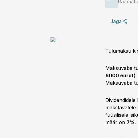
Raamatup
Jaga
Tulumaksu ki
Maksuvaba tul
6000 eurot
)
Maksuvaba tu
Dividendidele 
makstavatele d
füüsilisele is
määr on
7%
.