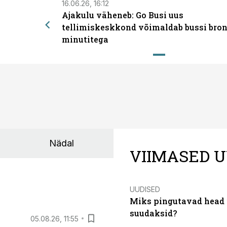
16.06.26, 16:12
Ajakulu väheneb: Go Busi uus
tellimiskeskkond võimaldab bussi bron
minutitega
Nädal
VIIMASED U
UUDISED
Miks pingutavad head i
suudaksid?
05.08.26, 11:55