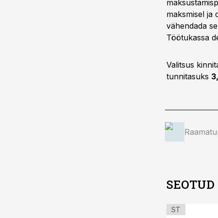
maksustamispe
maksmisel ja 
vähendada sel
Töötukassa de
Valitsus kinn
tunnitasuks
3
Raamatup
SEOTUD
ST