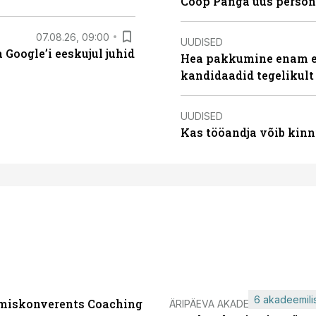
Coop Panga uus persona
07.08.26, 09:00
UUDISED
Google’i eeskujul juhid
Hea pakkumine enam ei
kandidaadid tegelikult
UUDISED
Kas tööandja võib kinn
6 akadeemilis
miskonverents Coaching
ÄRIPÄEVA AKADEEMIA