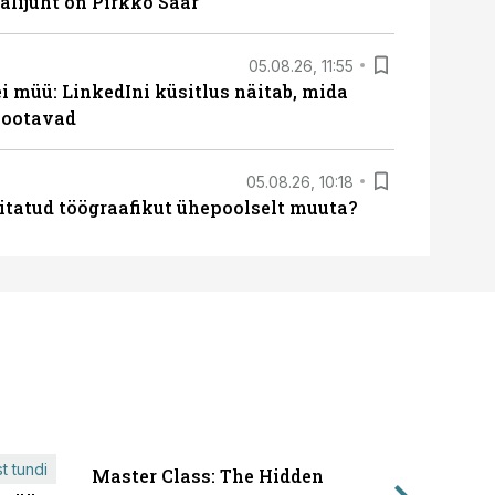
lijuht on Pirkko Saar
05.08.26, 11:55
 müü: LinkedIni küsitlus näitab, mida
 ootavad
05.08.26, 10:18
itatud töögraafikut ühepoolselt muuta?
t tundi
Master Class: The Hidden
ÄRIPÄEVA 