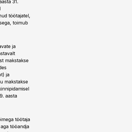
aasta 31.
d
ud töötajatel,
isega, toimub
avate ja
stavalt
est makstakse
des
t) ja
asu makstakse
kinnipidamisel
9. aasta
imega töötaja
 aga tööandja