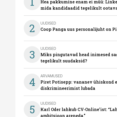
1
Hea pakkumine enam ei müü: Linked
mida kandidaadid tegelikult ootav
UUDISED
2
Coop Panga uus personalijuht on P
UUDISED
3
Miks pingutavad head inimesed sag
tegelikult suudaksid?
ARVAMUSED
4
Piret Potisepp: vananev ühiskond e
diskrimineerimist lubada
UUDISED
5
Karl Oder lahkub CV-Online’ist: “La
ambitsioon areneda.”