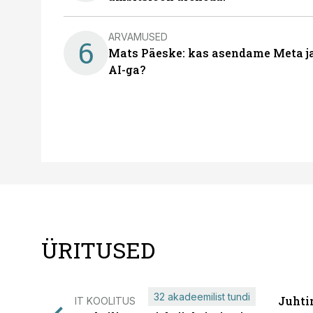
ARVAMUSED
6
Mats Päeske: kas asendame Meta ja 
AI-ga?
ÜRITUSED
32 akadeemilist tundi
Juhti
IT KOOLITUS