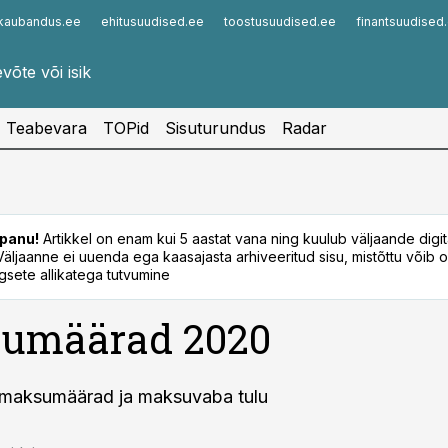
kaubandus.ee
ehitusuudised.ee
toostusuudised.ee
finantsuudised
Infopank
Radar
Teabevara
TOPid
Sisuturundus
Radar
panu!
Artikkel on enam kui 5 aastat vana ning kuulub väljaande digi
. Väljaanne ei uuenda ega kaasajasta arhiveeritud sisu, mistõttu võib ol
sete allikatega tutvumine
umäärad 2020
 maksumäärad ja maksuvaba tulu