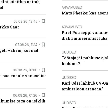
Ini küsitlus näitab,
ad
ARVAMUSED
Mats Päeske: kas asend
05.08.26, 13:45
irkko Saar
ARVAMUSED
Piret Potisepp: vanane
diskrimineerimist lub
07.08.26, 11:14
eli vähem, kui nad
UUDISED
Töötaja jäi puhkuse aj
kaduma?
06.08.26, 10:00
i saa endale vanuselist
UUDISED
Karl Oder lahkub CV-Onl
ambitsioon areneda.”
06.08.26, 01:26
hkumise taga on isiklik
UUDISED