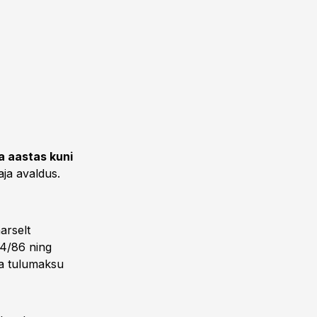
a aastas kuni
ja avaldus.
arselt
14/86 ning
uva tulumaksu