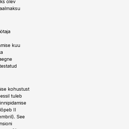
ks olev
siaalmaksu
ötaja
amise kuu
ta
taegne
testatud
ise kohustust
essil tuleb
innipidamise
õpeb II
embril). See
nsioni