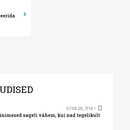
eerida
UDISED
07.08.26, 11:14
nimesed sageli vähem, kui nad tegelikult