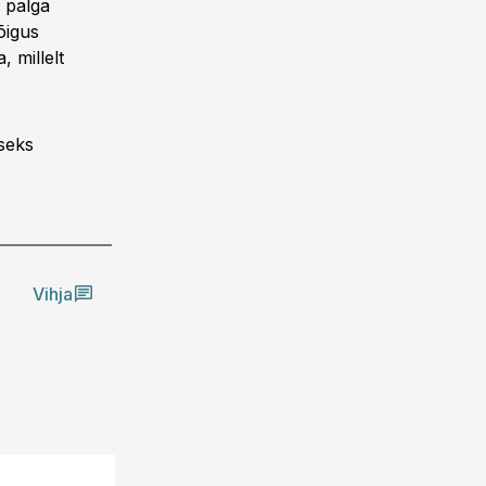
 palga
õigus
 millelt
seks
Vihja