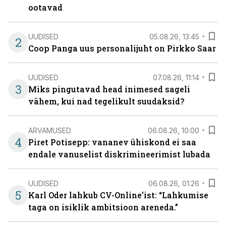
ootavad
UUDISED
05.08.26, 13:45
2
Coop Panga uus personalijuht on Pirkko Saar
UUDISED
07.08.26, 11:14
3
Miks pingutavad head inimesed sageli
vähem, kui nad tegelikult suudaksid?
ARVAMUSED
06.08.26, 10:00
4
Piret Potisepp: vananev ühiskond ei saa
endale vanuselist diskrimineerimist lubada
UUDISED
06.08.26, 01:26
5
Karl Oder lahkub CV-Online’ist: “Lahkumise
taga on isiklik ambitsioon areneda.”