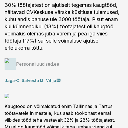
30% töötajatest on ajutiselt tegemas kaugtööd,
näitavad CVKeskuse värske küsitluse tulemused,
kuhu andis panuse üle 3000 töötaja. Pisut enam
kui kümnendikul (13%) töötajatest oli kaugtöö
võimalus olemas juba varem ja pea iga viies
töötaja (17%) sai selle võimaluse ajutise
eriolukorra tõttu.
Personaliuudised.ee
Jaga
Salvesta
Vihja
Kaugtööd on võimaldatud enim Tallinnas ja Tartus
töötavatele inimestele, kus saab töökohast eemal
viibides tööd teha vastavalt 32% ja 28% töötajatest.
Mujal on kaugtööd võimalik teha umbes viiendikul