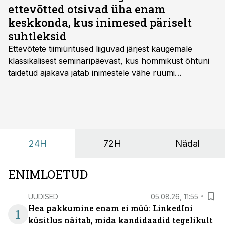
ettevõtted otsivad üha enam
keskkonda, kus inimesed päriselt
suhtleksid
Ettevõtete tiimiüritused liiguvad järjest kaugemale
klassikalisest seminaripäevast, kus hommikust õhtuni
täidetud ajakava jätab inimestele vähe ruumi
omavaheliseks suhtluseks. Saates “Lõunapaus”
räägitakse, miks otsivad ettevõtted üha enam paikasid,
kus keskkond ise aitaks inimesed töörežiimist välja
tuua ning looks võimaluse rahulikumaks ja
sisulisemaks koosolemiseks.
24H
72H
Nädal
ENIMLOETUD
UUDISED
05.08.26, 11:55
Hea pakkumine enam ei müü: LinkedIni
1
küsitlus näitab, mida kandidaadid tegelikult