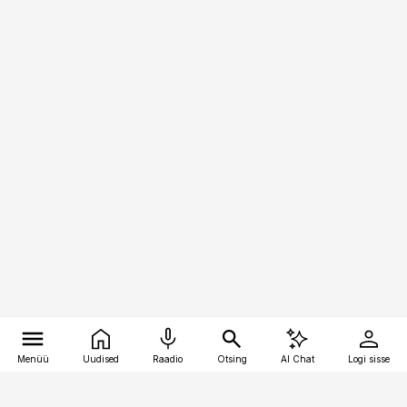
Menüü
Uudised
Raadio
Otsing
AI Chat
Logi sisse