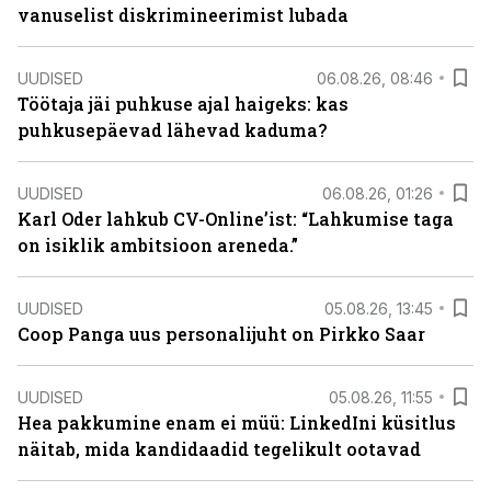
vanuselist diskrimineerimist lubada
UUDISED
06.08.26, 08:46
Töötaja jäi puhkuse ajal haigeks: kas
puhkusepäevad lähevad kaduma?
UUDISED
06.08.26, 01:26
Karl Oder lahkub CV-Online’ist: “Lahkumise taga
on isiklik ambitsioon areneda.”
UUDISED
05.08.26, 13:45
Coop Panga uus personalijuht on Pirkko Saar
UUDISED
05.08.26, 11:55
Hea pakkumine enam ei müü: LinkedIni küsitlus
näitab, mida kandidaadid tegelikult ootavad