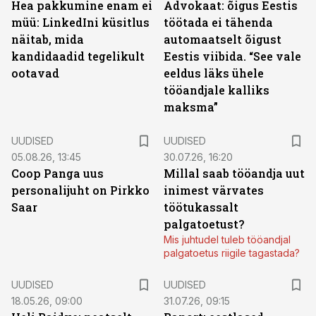
Hea pakkumine enam ei
Advokaat: õigus Eestis
müü: LinkedIni küsitlus
töötada ei tähenda
näitab, mida
automaatselt õigust
kandidaadid tegelikult
Eestis viibida. “See vale
ootavad
eeldus läks ühele
tööandjale kalliks
maksma”
UUDISED
UUDISED
05.08.26, 13:45
30.07.26, 16:20
Coop Panga uus
Millal saab tööandja uut
personalijuht on Pirkko
inimest värvates
Saar
töötukassalt
palgatoetust?
Mis juhtudel tuleb tööandjal
palgatoetus riigile tagastada?
UUDISED
UUDISED
18.05.26, 09:00
31.07.26, 09:15