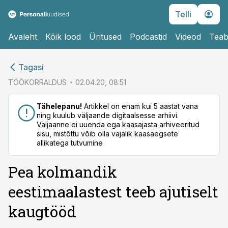
Telli
Avaleht
Kõik lood
Üritused
Podcastid
Videod
Teab
cebook
Tagasi
Twitter)
TÖÖKORRALDUS
02.04.20, 08:51
kedIn
Tähelepanu!
Artikkel on enam kui 5 aastat vana
ning kuulub väljaande digitaalsesse arhiivi.
ail
Väljaanne ei uuenda ega kaasajasta arhiveeritud
sisu, mistõttu võib olla vajalik kaasaegsete
k
allikatega tutvumine
Pea kolmandik
eestimaalastest teeb ajutiselt
kaugtööd