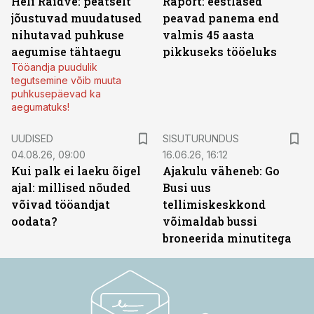
Heli Raidve: peatselt
Raport: eestlased
jõustuvad muudatused
peavad panema end
nihutavad puhkuse
valmis 45 aasta
aegumise tähtaegu
pikkuseks tööeluks
Tööandja puudulik
tegutsemine võib muuta
puhkusepäevad ka
aegumatuks!
ST
UUDISED
SISUTURUNDUS
04.08.26, 09:00
16.06.26, 16:12
Kui palk ei laeku õigel
Ajakulu väheneb: Go
ajal: millised nõuded
Busi uus
võivad tööandjat
tellimiskeskkond
oodata?
võimaldab bussi
broneerida minutitega