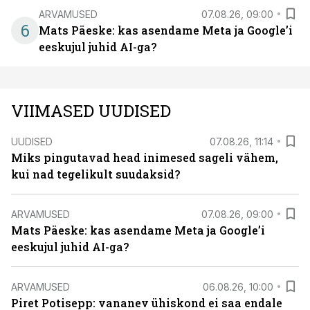
ARVAMUSED
07.08.26, 09:00
6
Mats Päeske: kas asendame Meta ja Google’i
eeskujul juhid AI-ga?
VIIMASED UUDISED
UUDISED
07.08.26, 11:14
Miks pingutavad head inimesed sageli vähem,
kui nad tegelikult suudaksid?
ARVAMUSED
07.08.26, 09:00
Mats Päeske: kas asendame Meta ja Google’i
eeskujul juhid AI-ga?
ARVAMUSED
06.08.26, 10:00
Piret Potisepp: vananev ühiskond ei saa endale