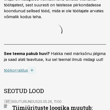
töötajatest, sest suuresti on teistesse piirkondadesse
koondunud sellised tööd, mida ei ole töötajate arvates
võimalik kodus teha.
See teema pakub huvi?
Hakka neid märksõnu jälgima
ja saad alati teavituse, kui sel teemal ilmub midagi uut!
töökorraldus
SEOTUD LOOD
SISUTURUNDUS
20.05.26, 11:00
ST
Tiimiürituste loogika muutub: