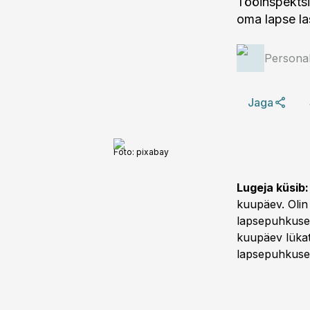
Tööinspektsi
oma lapse la
Personal
Jaga
Foto:
pixabay
Lugeja küsib:
kuupäev. Olin
lapsepuhkuse 
kuupäev lükat
lapsepuhkuse 