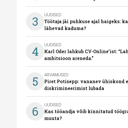
UUDISED
3
Töötaja jäi puhkuse ajal haigeks: 
lähevad kaduma?
UUDISED
4
Karl Oder lahkub CV-Online’ist: “La
ambitsioon areneda.”
ARVAMUSED
5
Piret Potisepp: vananev ühiskond e
diskrimineerimist lubada
UUDISED
6
Kas tööandja võib kinnitatud töögr
muuta?