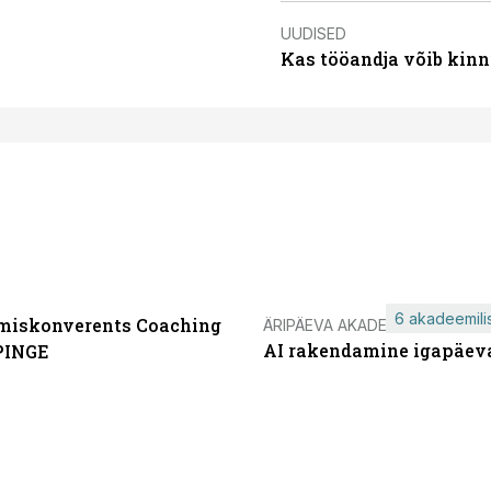
UUDISED
Kas tööandja võib kinn
6 akadeemilis
miskonverents Coaching
ÄRIPÄEVA AKADEEMIA
AI rakendamine igapäev
PINGE