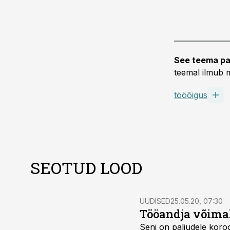
See teema pa
teemal ilmub m
tööõigus
SEOTUD LOOD
UUDISED
25.05.20, 07:30
Tööandja võimal
Seni on paljudele koroo