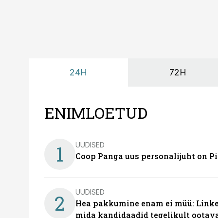
24H
72H
ENIMLOETUD
UUDISED
1
Coop Panga uus personalijuht on P
UUDISED
2
Hea pakkumine enam ei müü: Linked
mida kandidaadid tegelikult ootav