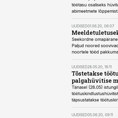
töötasu osaliseks hüvi
abimeetmete lõppemist
UUDISED
01.06.20, 06:07
Meeldetuletusek
Seekordne omapärane k
Paljud noored soovivad 
noortele tööd pakkuma;
aktiivset tööperioodi t
pidama.
UUDISED
28.05.20, 16:11
Tõstetakse tööt
palgahüvitise 
Tänasel (28.05) istungi
töötuskindlustushüvitist
täpsustatakse töötuskin
andis valitsus heakskii
eelarvevahendite kohta
UUDISED
05.06.20, 09:11