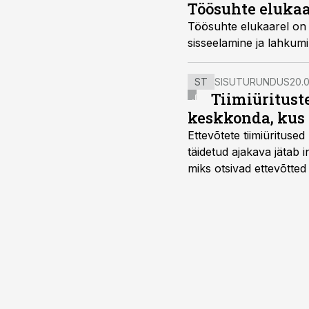
Töösuhte elukaa
Töösuhte elukaarel on v
sisseelamine ja lahkumi
ST
SISUTURUNDUS
20.0
Tiimiüritust
keskkonda, kus 
Ettevõtete tiimiürituse
täidetud ajakava jätab
miks otsivad ettevõtted
looks võimaluse rahuli