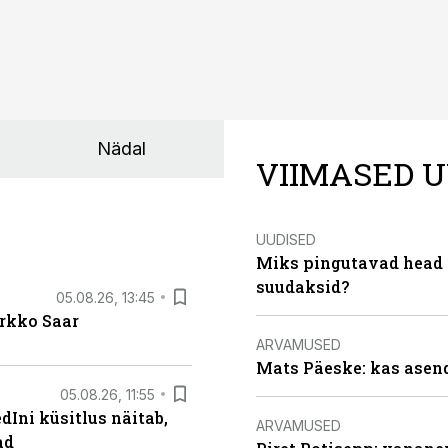
Nädal
VIIMASED U
UUDISED
Miks pingutavad head i
suudaksid?
05.08.26, 13:45
irkko Saar
ARVAMUSED
Mats Päeske: kas asend
05.08.26, 11:55
Ini küsitlus näitab,
ARVAMUSED
ad