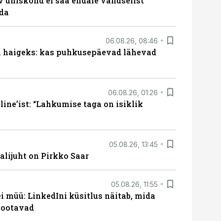
v ühiskond ei saa endale vanuselist
ada
06.08.26, 08:46
al haigeks: kas puhkusepäevad lähevad
06.08.26, 01:26
ine’ist: “Lahkumise taga on isiklik
05.08.26, 13:45
lijuht on Pirkko Saar
05.08.26, 11:55
 müü: LinkedIni küsitlus näitab, mida
 ootavad