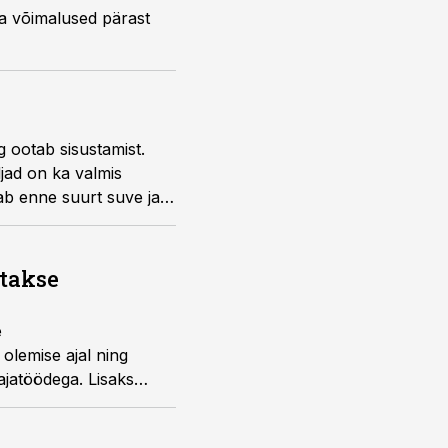
ja võimalused pärast
ootab sisustamist.
djad on ka valmis
b enne suurt suve ja
aks kindlasti silmas
atakse
e
 olemise ajal ning
ajatöödega. Lisaks
selleks otsused vajalike