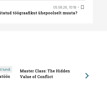
05.08.26, 10:18
itatud töögraafikut ühepoolselt muuta?
t tundi
Master Class: The Hidden
ÄRIPÄEVA 
atöös
Läbirääk
Value of Conflict