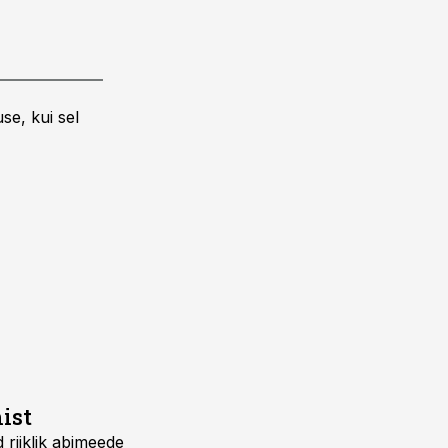
se, kui sel
ist
 riiklik abimeede