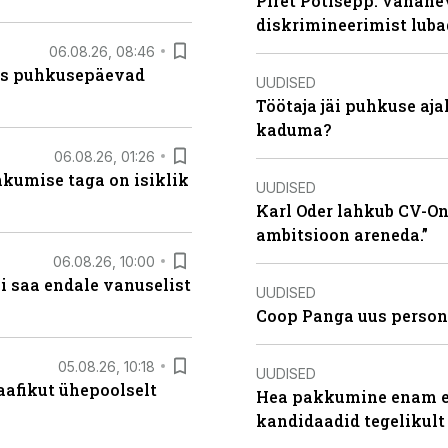
Piret Potisepp: vanane
diskrimineerimist lub
06.08.26, 08:46
kas puhkusepäevad
UUDISED
Töötaja jäi puhkuse aj
kaduma?
06.08.26, 01:26
hkumise taga on isiklik
UUDISED
Karl Oder lahkub CV-Onl
ambitsioon areneda.”
06.08.26, 10:00
i saa endale vanuselist
UUDISED
Coop Panga uus persona
05.08.26, 10:18
UUDISED
aafikut ühepoolselt
Hea pakkumine enam ei
kandidaadid tegelikult