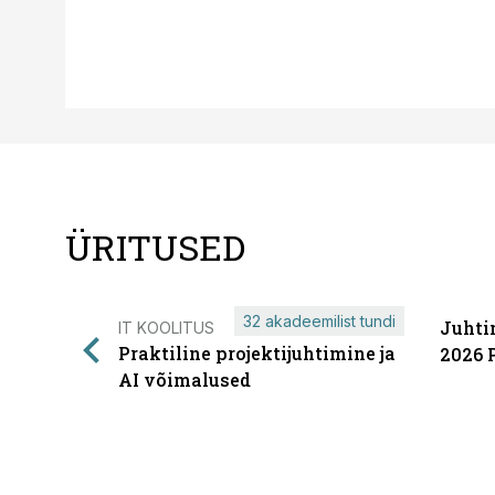
ÜRITUSED
32 akadeemilist tundi
Juhti
IT KOOLITUS
Praktiline projektijuhtimine ja
2026 
AI võimalused