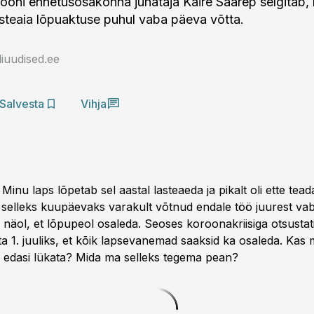
ooni ennetusosakonna juhataja Kaire Saarep selgitab,
steaia lõpuaktuse puhul vaba päeva võtta.
iuudised.ee
Salvesta
Vihja
Minu laps lõpetab sel aastal lasteaeda ja pikalt oli ette tea
 selleks kuupäevaks varakult võtnud endale töö juurest va
näol, et lõpupeol osaleda. Seoses koroonakriisiga otsustat
a 1. juuliks, et kõik lapsevanemad saaksid ka osaleda. Kas
edasi lükata? Mida ma selleks tegema pean?