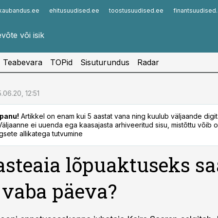
kaubandus.ee
ehitusuudised.ee
toostusuudised.ee
finantsuudised
Infopank
Radar
Teabevara
TOPid
Sisuturundus
Radar
.06.20, 12:51
panu!
Artikkel on enam kui 5 aastat vana ning kuulub väljaande digi
. Väljaanne ei uuenda ega kaasajasta arhiveeritud sisu, mistõttu võib ol
sete allikatega tutvumine
asteaia lõpuaktuseks s
 vaba päeva?