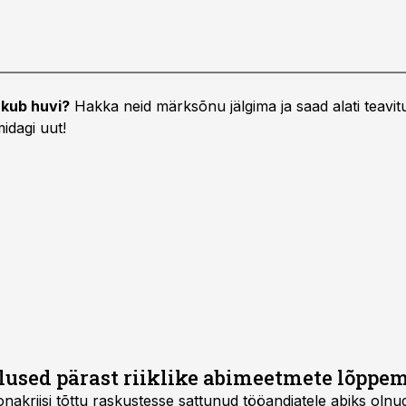
kub huvi?
Hakka neid märksõnu jälgima ja saad alati teavitu
idagi uut!
used pärast riiklike abimeetmete lõppem
nakriisi tõttu raskustesse sattunud tööandjatele abiks olnud