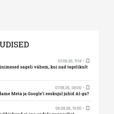
UDISED
07.08.26, 11:14
nimesed sageli vähem, kui nad tegelikult
07.08.26, 09:00
ame Meta ja Google’i eeskujul juhid AI-ga?
06.08.26, 10:00