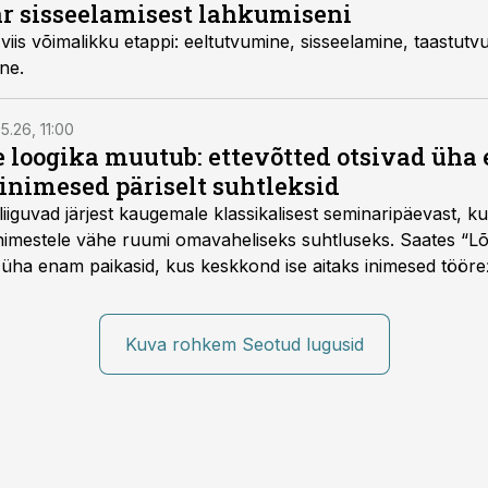
r sisseelamisest lahkumiseni
iis võimalikku etappi: eeltutvumine, sisseelamine, taastutv
ne.
5.26, 11:00
e loogika muutub: ettevõtted otsivad üh
inimesed päriselt suhtleksid
d liiguvad järjest kaugemale klassikalisest seminaripäevast,
 inimestele vähe ruumi omavaheliseks suhtluseks. Saates “L
 üha enam paikasid, kus keskkond ise aitaks inimesed töörež
kumaks ja sisulisemaks koosolemiseks.
Kuva rohkem Seotud lugusid