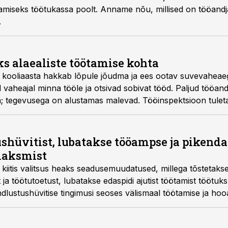
tamiseks töötukassa poolt. Anname nõu, millised on tööand
.
s alaealiste töötamise kohta
ooliaasta hakkab lõpule jõudma ja ees ootav suvevaheaeg 
vaheajal minna tööle ja otsivad sobivat tööd. Paljud tööan
 tegevusega on alustamas malevad. Tööinspektsioon tuleta
ööandjatele ning lastele ja nende vanematele meelde, mida pe
ushüvitist, lubatakse tööampse ja pikend
maksmist
l kiitis valitsus heaks seadusemuudatused, millega tõstetaks
 ja töötutoetust, lubatakse edaspidi ajutist töötamist töötuks
dlustushüvitise tingimusi seoses välismaal töötamise ja hoo
du töötasuhüvitise pikendamiseks ühe kuu võrra, kinnitades 
.