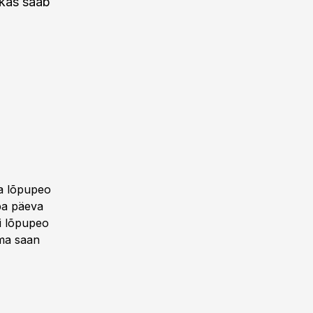
 kas saab
da lõpupeo
ba päeva
i lõpupeo
 ma saan