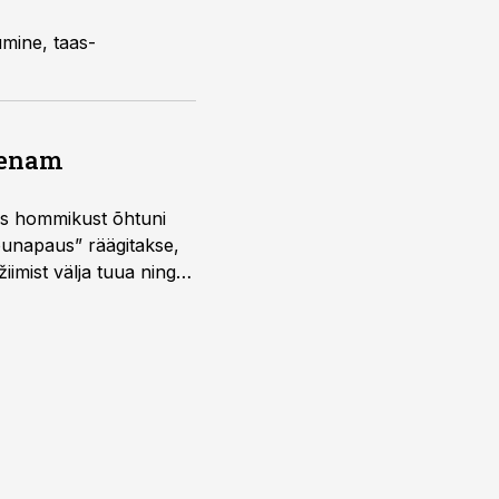
umine, taas-
a enam
 kus hommikust õhtuni
õunapaus” räägitakse,
iimist välja tuua ning