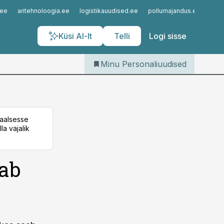
Iseteenindus
.ee
aritehnoloogia.ee
logistikauudised.ee
pollumajandus.ee
kinn
Telli Personaliuudised
Küsi AI-lt
Telli
Logi sisse
Minu Personaliuudised
taalsesse
la vajalik
aab