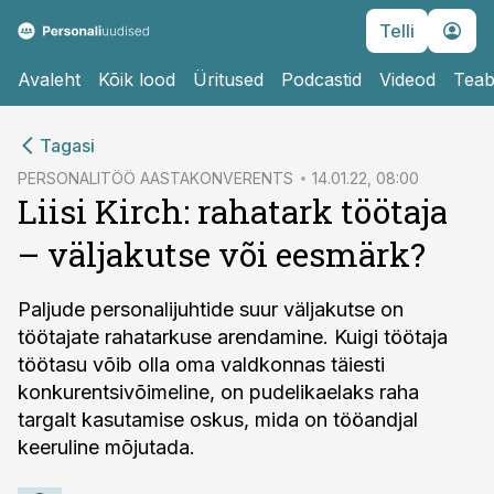
Telli
Avaleht
Kõik lood
Üritused
Podcastid
Videod
Teab
cebook
cebook
Tagasi
Twitter)
Twitter)
PERSONALITÖÖ AASTAKONVERENTS
14.01.22, 08:00
Liisi Kirch: rahatark töötaja
kedIn
kedIn
– väljakutse või eesmärk?
ail
ail
k
k
Paljude personalijuhtide suur väljakutse on
töötajate rahatarkuse arendamine. Kuigi töötaja
töötasu võib olla oma valdkonnas täiesti
konkurentsivõimeline, on pudelikaelaks raha
targalt kasutamise oskus, mida on tööandjal
keeruline mõjutada.