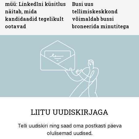
müü: LinkedIni küsitlus
Busi uus
näitab, mida
tellimiskeskkond
kandidaadid tegelikult
võimaldab bussi
ootavad
broneerida minutitega
LIITU UUDISKIRJAGA
Telli uudiskiri ning saad oma postkasti päeva
olulisemad uudised.