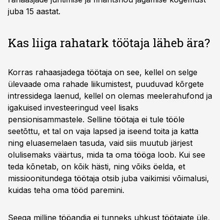
juba 15 aastat.
Kas liiga rahatark töötaja läheb ära?
Korras rahaasjadega töötaja on see, kellel on selge
ülevaade oma rahade liikumistest, puuduvad kõrgete
intressidega laenud, kellel on olemas meelerahufond ja
igakuised investeeringud veel lisaks
pensionisammastele. Selline töötaja ei tule tööle
seetõttu, et tal on vaja lapsed ja iseend toita ja katta
ning eluasemelaen tasuda, vaid siis muutub järjest
olulisemaks väärtus, mida ta oma tööga loob. Kui see
teda kõnetab, on kõik hästi, ning võiks öelda, et
missioonitundega töötaja otsib juba vaikimisi võimalusi,
kuidas teha oma tööd paremini.
Seega milline tööandja ei tunneks uhkust töötajate üle,