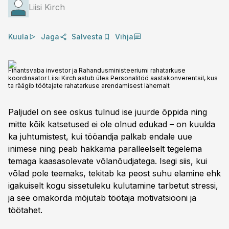
Liisi Kirch
Kuula
Jaga
Salvesta
Vihja
Finantsvaba investor ja Rahandusministeeriumi rahatarkuse
koordinaator Liisi Kirch astub üles Personalitöö aastakonverentsil, kus
ta räägib töötajate rahatarkuse arendamisest lähemalt
Paljudel on see oskus tulnud ise juurde õppida ning
mitte kõik katsetused ei ole olnud edukad – on kuulda
ka juhtumistest, kui tööandja palkab endale uue
inimese ning peab hakkama paralleelselt tegelema
temaga kaasasolevate võlanõudjatega. Isegi siis, kui
võlad pole teemaks, tekitab ka peost suhu elamine ehk
igakuiselt kogu sissetuleku kulutamine tarbetut stressi,
ja see omakorda mõjutab töötaja motivatsiooni ja
töötahet.