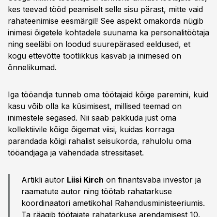
kes teevad tööd peamiselt selle sisu pärast, mitte vaid
rahateenimise eesmärgil! See aspekt omakorda nügib
inimesi õigetele kohtadele suunama ka personalitöötaja
ning seeläbi on loodud suurepärased eeldused, et
kogu ettevõtte tootlikkus kasvab ja inimesed on
õnnelikumad.
Iga tööandja tunneb oma töötajaid kõige paremini, kuid
kasu võib olla ka küsimisest, millised teemad on
inimestele segased. Nii saab pakkuda just oma
kollektiivile kõige õigemat viisi, kuidas korraga
parandada kõigi rahalist seisukorda, rahulolu oma
tööandjaga ja vähendada stressitaset.
Artikli autor
Liisi Kirch
on finantsvaba investor ja
raamatute autor ning töötab rahatarkuse
koordinaatori ametikohal Rahandusministeeriumis.
Ta räägib töötajate rahatarkuse arendamisest 10.