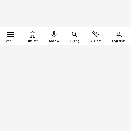
Menüü
Uudised
Raadio
Otsing
AI Chat
Logi sisse
Vana-Lõuna 39/1, 19094 Tallinn
(+372) 667 0111
personaliuudised@personaliuudised.ee
Telli
Reklaam
Firmast
Sisu kasutamisõigused
Ajakirjaniku