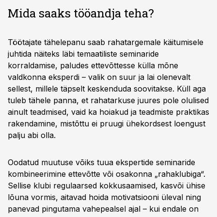
Mida saaks tööandja teha?
Töötajate tähelepanu saab rahatargemale käitumisele
juhtida näiteks läbi temaatiliste seminaride
korraldamise, paludes ettevõttesse külla mõne
valdkonna eksperdi – valik on suur ja lai olenevalt
sellest, millele täpselt keskenduda soovitakse. Küll aga
tuleb tähele panna, et rahatarkuse juures pole olulised
ainult teadmised, vaid ka hoiakud ja teadmiste praktikas
rakendamine, mistõttu ei pruugi ühekordsest loengust
palju abi olla.
Oodatud muutuse võiks tuua ekspertide seminaride
kombineerimine ettevõtte või osakonna „rahaklubiga“.
Sellise klubi regulaarsed kokkusaamised, kasvõi ühise
lõuna vormis, aitavad hoida motivatsiooni üleval ning
panevad pingutama vahepealsel ajal – kui endale on