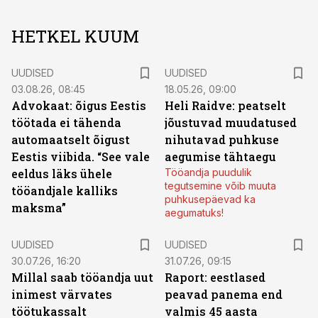
HETKEL KUUM
UUDISED
UUDISED
03.08.26, 08:45
18.05.26, 09:00
Advokaat: õigus Eestis
Heli Raidve: peatselt
töötada ei tähenda
jõustuvad muudatused
automaatselt õigust
nihutavad puhkuse
Eestis viibida. “See vale
aegumise tähtaegu
eeldus läks ühele
Tööandja puudulik
tegutsemine võib muuta
tööandjale kalliks
puhkusepäevad ka
maksma”
aegumatuks!
UUDISED
UUDISED
30.07.26, 16:20
31.07.26, 09:15
Millal saab tööandja uut
Raport: eestlased
inimest värvates
peavad panema end
töötukassalt
valmis 45 aasta