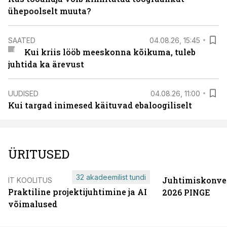
ühepoolselt muuta?
SAATED
04.08.26, 15:45
Kui kriis lööb meeskonna kõikuma, tuleb
juhtida ka ärevust
UUDISED
04.08.26, 11:00
Kui targad inimesed käituvad ebaloogiliselt
ÜRITUSED
32 akadeemilist tundi
Juhtimiskonve
IT KOOLITUS
Praktiline projektijuhtimine ja AI
2026 PINGE
võimalused