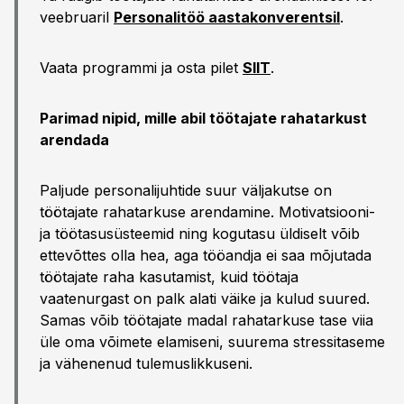
veebruaril
Personalitöö aastakonverentsil
.
Vaata programmi ja osta pilet
SIIT
.
Parimad nipid, mille abil töötajate rahatarkust
arendada
Paljude personalijuhtide suur väljakutse on
töötajate rahatarkuse arendamine. Motivatsiooni-
ja töötasusüsteemid ning kogutasu üldiselt võib
ettevõttes olla hea, aga tööandja ei saa mõjutada
töötajate raha kasutamist, kuid töötaja
vaatenurgast on palk alati väike ja kulud suured.
Samas võib töötajate madal rahatarkuse tase viia
üle oma võimete elamiseni, suurema stressitaseme
ja vähenenud tulemuslikkuseni.