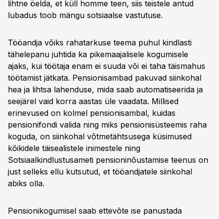
lihtne öelda, et küll homme teen, siis teistele antud
lubadus toob mängu sotsiaalse vastutuse.
Tööandja võiks rahatarkuse teema puhul kindlasti
tähelepanu juhtida ka pikemaajalisele kogumisele
ajaks, kui töötaja enam ei suuda või ei taha täismahus
töötamist jätkata. Pensionisambad pakuvad siinkohal
hea ja lihtsa lahenduse, mida saab automatiseerida ja
seejärel vaid korra aastas üle vaadata. Millised
erinevused on kolmel pensionisambal, kuidas
pensionifondi valida ning miks pensionisüsteemis raha
koguda, on siinkohal võtmetähtsusega küsimused
kõikidele täisealistele inimestele ning
Sotsiaalkindlustusameti pensioninõustamise teenus on
just selleks ellu kutsutud, et tööandjatele siinkohal
abiks olla.
Pensionikogumisel saab ettevõte ise panustada