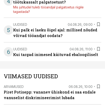
4
töötukassalt palgatoetust?
Mis juhtudel tuleb tööandjal palgatoetus riigile
tagastada?
UUDISED
04.08.26, 09:00
5
Kui palk ei laeku õigel ajal: millised nõuded
võivad tööandjat oodata?
UUDISED
04.08.26, 11:00
6
Kui targad inimesed käituvad ebaloogiliselt
VIIMASED UUDISED
ARVAMUSED
06.08.26, 10:00
Piret Potisepp: vananev ühiskond ei saa endale
vanuselist diskrimineerimist lubada