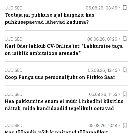
UUDISED
06.08.26, 08:46
Töötaja jäi puhkuse ajal haigeks: kas
puhkusepäevad lähevad kaduma?
UUDISED
06.08.26, 01:26
Karl Oder lahkub CV-Online’ist: “Lahkumise taga
on isiklik ambitsioon areneda.”
UUDISED
05.08.26, 13:45
Coop Panga uus personalijuht on Pirkko Saar
UUDISED
05.08.26, 11:55
Hea pakkumine enam ei müü: LinkedIni küsitlus
näitab, mida kandidaadid tegelikult ootavad
UUDISED
05.08.26, 10:18
Kas tööandja võib kinnitatud töögraafikut