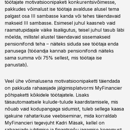
töötajate motivatsioonipaketi konkurentsivõimesse,
pakkudes võimalust ise töötaja avalduse alusel tema
palgast osa III sambasse kanda või tehes täiendavaid
makseid III sambasse. Esimesel juhul kaasneb vaid
raamatupidajale väike lisaliigutus, teisel juhul tasub läbi
mõelda, millistel alustel täiendavaid sissemakseid
pensionifondi teha – näiteks siduda see töötaja enda
panusega (tööandja kannab pensionifondi näiteks
sama summa või 75% sellest, mis töötaja ise
panustab).
Veel ühe võimalusena motivatsioonipaketti täiendada
on pakkuda rahaasjade jälgimisplatvormi MyFinancier
põhipaketti kõikidele töötajatele. Lisaks
täisautomaatsele kulude-tulude kaardistamisele, mis
nõuab vaid kodupangaga sidumist, tuleb sellega kaasa
igakuine rahatarkuse veebiseminar, mida korraldab
MyFinancieri tegevjuht Kadri Mäsak, kellel on
rahaasjade juhtimise ja finantsnõu jagamise kogemust