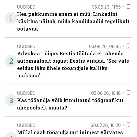
UUDISED
05.08.26, 11:55
Hea pakkumine enam ei müü: LinkedIni
1
küsitlus näitab, mida kandidaadid tegelikult
ootavad
UUDISED
03.08.26, 08:45
Advokaat: õigus Eestis töötada ei tähenda
2
automaatselt õigust Eestis viibida. “See vale
eeldus läks ühele tööandjale kalliks
maksma”
UUDISED
05.08.26, 10:18
3
Kas tööandja võib kinnitatud töögraafikut
ühepoolselt muuta?
UUDISED
30.07.26, 16:20
Millal saab tööandja uut inimest värvates