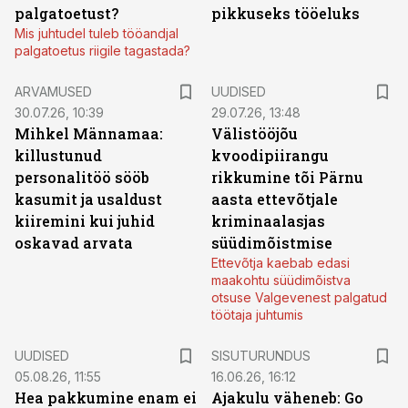
palgatoetust?
pikkuseks tööeluks
Mis juhtudel tuleb tööandjal
palgatoetus riigile tagastada?
ARVAMUSED
UUDISED
30.07.26, 10:39
29.07.26, 13:48
Mihkel Männamaa:
Välistööjõu
killustunud
kvoodipiirangu
personalitöö sööb
rikkumine tõi Pärnu
kasumit ja usaldust
aasta ettevõtjale
kiiremini kui juhid
kriminaalasjas
oskavad arvata
süüdimõistmise
Ettevõtja kaebab edasi
maakohtu süüdimõistva
otsuse Valgevenest palgatud
töötaja juhtumis
ST
UUDISED
SISUTURUNDUS
05.08.26, 11:55
16.06.26, 16:12
Hea pakkumine enam ei
Ajakulu väheneb: Go