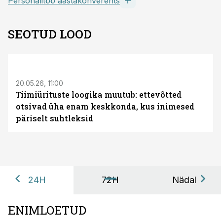
Personalitöö aastakonverents
SEOTUD LOOD
ST
20.05.26, 11:00
Tiimiürituste loogika muutub: ettevõtted
otsivad üha enam keskkonda, kus inimesed
päriselt suhtleksid
24H
72H
Nädal
ENIMLOETUD