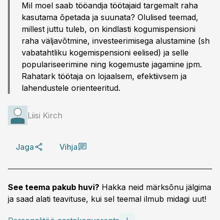
Mil moel saab tööandja töötajaid targemalt raha
kasutama õpetada ja suunata? Olulised teemad,
millest juttu tuleb, on kindlasti kogumispensioni
raha väljavõtmine, investeerimisega alustamine (sh
vabatahtliku kogemispensioni eelised) ja selle
populariseerimine ning kogemuste jagamine jpm.
Rahatark töötaja on lojaalsem, efektiivsem ja
lahendustele orienteeritud.
Liisi Kirch
Jaga
Vihja
See teema pakub huvi?
Hakka neid märksõnu jälgima
ja saad alati teavituse, kui sel teemal ilmub midagi uut!