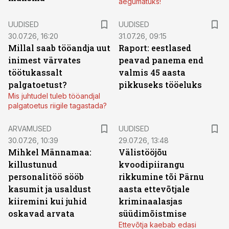
aegumatuks!
UUDISED
UUDISED
30.07.26, 16:20
31.07.26, 09:15
Millal saab tööandja uut
Raport: eestlased
inimest värvates
peavad panema end
töötukassalt
valmis 45 aasta
palgatoetust?
pikkuseks tööeluks
Mis juhtudel tuleb tööandjal
palgatoetus riigile tagastada?
ARVAMUSED
UUDISED
30.07.26, 10:39
29.07.26, 13:48
Mihkel Männamaa:
Välistööjõu
killustunud
kvoodipiirangu
personalitöö sööb
rikkumine tõi Pärnu
kasumit ja usaldust
aasta ettevõtjale
kiiremini kui juhid
kriminaalasjas
oskavad arvata
süüdimõistmise
Ettevõtja kaebab edasi