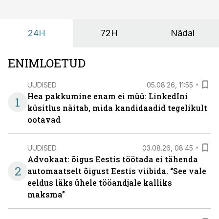
24H
72H
Nädal
ENIMLOETUD
UUDISED
05.08.26, 11:55
Hea pakkumine enam ei müü: LinkedIni
1
küsitlus näitab, mida kandidaadid tegelikult
ootavad
UUDISED
03.08.26, 08:45
Advokaat: õigus Eestis töötada ei tähenda
2
automaatselt õigust Eestis viibida. “See vale
eeldus läks ühele tööandjale kalliks
maksma”