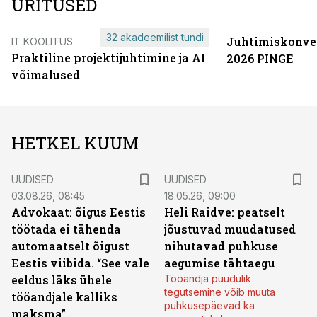
ÜRITUSED
32 akadeemilist tundi
Juhtimiskonve
IT KOOLITUS
Praktiline projektijuhtimine ja AI
2026 PINGE
võimalused
HETKEL KUUM
UUDISED
UUDISED
03.08.26, 08:45
18.05.26, 09:00
Advokaat: õigus Eestis
Heli Raidve: peatselt
töötada ei tähenda
jõustuvad muudatused
automaatselt õigust
nihutavad puhkuse
Eestis viibida. “See vale
aegumise tähtaegu
eeldus läks ühele
Tööandja puudulik
tegutsemine võib muuta
tööandjale kalliks
puhkusepäevad ka
maksma”