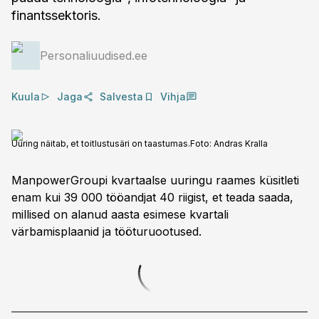
finantssektoris.
Personaliuudised.ee
Kuula
Jaga
Salvesta
Vihja
Uuring näitab, et toitlustusäri on taastumas.
Foto:
Andras Kralla
ManpowerGroupi kvartaalse uuringu raames küsitleti
enam kui 39 000 tööandjat 40 riigist, et teada saada,
millised on alanud aasta esimese kvartali
värbamisplaanid ja tööturuootused.