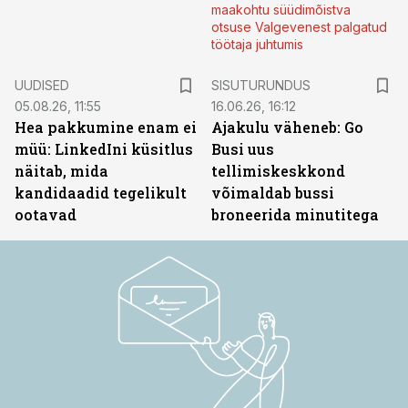
maakohtu süüdimõistva
otsuse Valgevenest palgatud
töötaja juhtumis
ST
UUDISED
SISUTURUNDUS
05.08.26, 11:55
16.06.26, 16:12
Hea pakkumine enam ei
Ajakulu väheneb: Go
müü: LinkedIni küsitlus
Busi uus
näitab, mida
tellimiskeskkond
kandidaadid tegelikult
võimaldab bussi
ootavad
broneerida minutitega