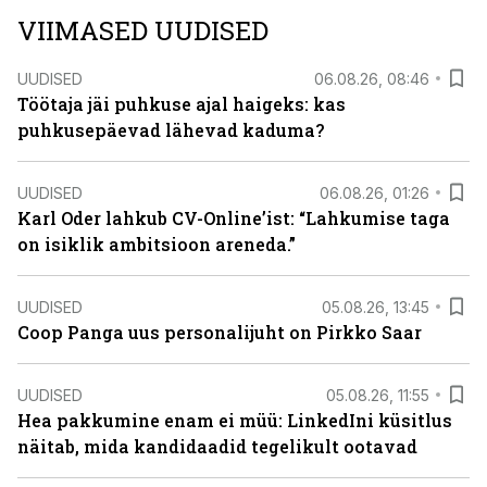
VIIMASED UUDISED
UUDISED
06.08.26, 08:46
Töötaja jäi puhkuse ajal haigeks: kas
puhkusepäevad lähevad kaduma?
UUDISED
06.08.26, 01:26
Karl Oder lahkub CV-Online’ist: “Lahkumise taga
on isiklik ambitsioon areneda.”
UUDISED
05.08.26, 13:45
Coop Panga uus personalijuht on Pirkko Saar
UUDISED
05.08.26, 11:55
Hea pakkumine enam ei müü: LinkedIni küsitlus
näitab, mida kandidaadid tegelikult ootavad