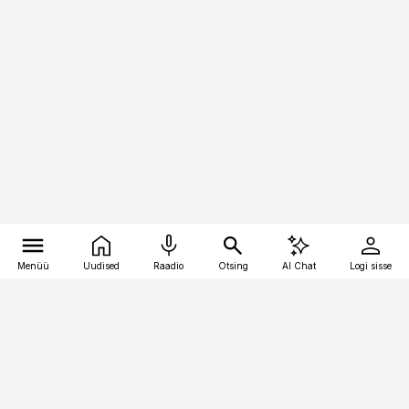
Menüü
Uudised
Raadio
Otsing
AI Chat
Logi sisse
Vana-Lõuna 39/1, 19094 Tallinn
(+372) 667 0111
personaliuudised@personaliuudised.ee