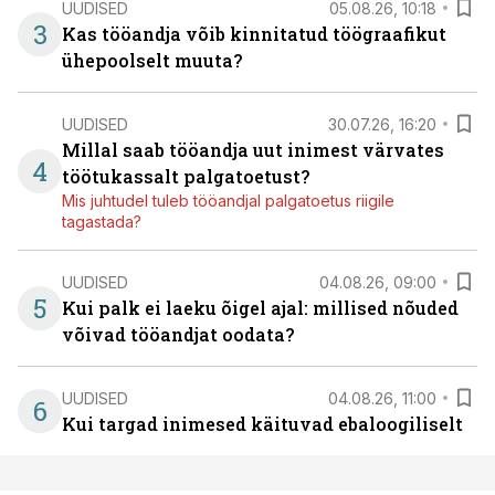
UUDISED
05.08.26, 10:18
3
Kas tööandja võib kinnitatud töögraafikut
ühepoolselt muuta?
UUDISED
30.07.26, 16:20
Millal saab tööandja uut inimest värvates
4
töötukassalt palgatoetust?
Mis juhtudel tuleb tööandjal palgatoetus riigile
tagastada?
UUDISED
04.08.26, 09:00
5
Kui palk ei laeku õigel ajal: millised nõuded
võivad tööandjat oodata?
UUDISED
04.08.26, 11:00
6
Kui targad inimesed käituvad ebaloogiliselt