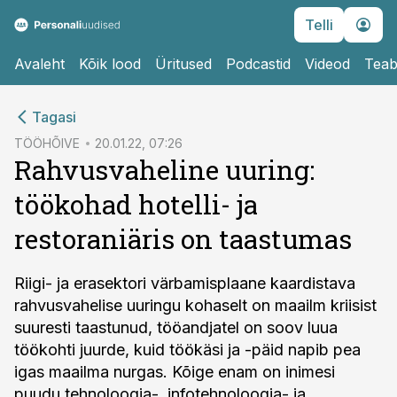
Telli
Avaleht
Kõik lood
Üritused
Podcastid
Videod
Teab
cebook
Tagasi
Twitter)
TÖÖHÕIVE
20.01.22, 07:26
Rahvusvaheline uuring:
kedIn
töökohad hotelli- ja
ail
restoraniäris on taastumas
k
Riigi- ja erasektori värbamisplaane kaardistava
rahvusvahelise uuringu kohaselt on maailm kriisist
suuresti taastunud, tööandjatel on soov luua
töökohti juurde, kuid töökäsi ja -päid napib pea
igas maailma nurgas. Kõige enam on inimesi
puudu tehnoloogia-, infotehnoloogia- ja