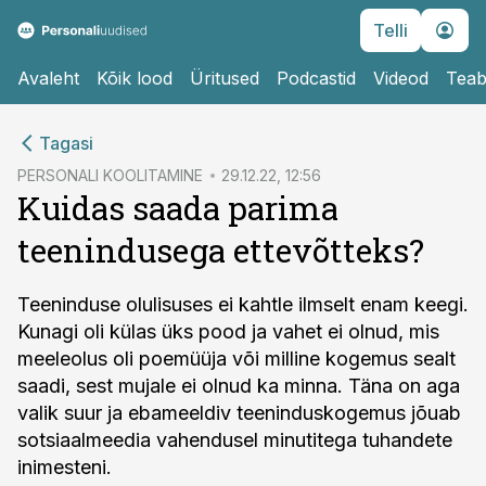
Telli
Avaleht
Kõik lood
Üritused
Podcastid
Videod
Teab
cebook
Tagasi
Twitter)
PERSONALI KOOLITAMINE
29.12.22, 12:56
Kuidas saada parima
kedIn
teenindusega ettevõtteks?
ail
k
Teeninduse olulisuses ei kahtle ilmselt enam keegi.
Kunagi oli külas üks pood ja vahet ei olnud, mis
meeleolus oli poemüüja või milline kogemus sealt
saadi, sest mujale ei olnud ka minna. Täna on aga
valik suur ja ebameeldiv teeninduskogemus jõuab
sotsiaalmeedia vahendusel minutitega tuhandete
inimesteni.