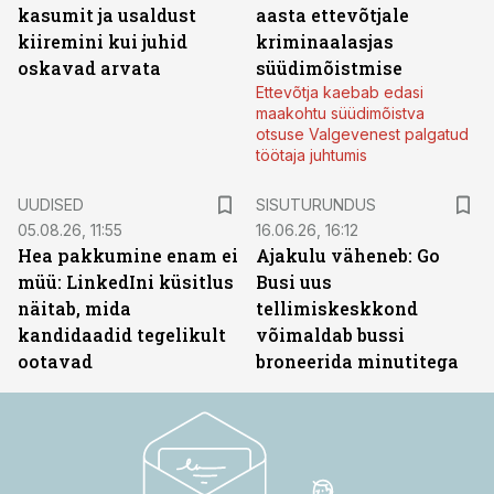
kasumit ja usaldust
aasta ettevõtjale
kiiremini kui juhid
kriminaalasjas
oskavad arvata
süüdimõistmise
Ettevõtja kaebab edasi
maakohtu süüdimõistva
otsuse Valgevenest palgatud
töötaja juhtumis
ST
UUDISED
SISUTURUNDUS
05.08.26, 11:55
16.06.26, 16:12
Hea pakkumine enam ei
Ajakulu väheneb: Go
müü: LinkedIni küsitlus
Busi uus
näitab, mida
tellimiskeskkond
kandidaadid tegelikult
võimaldab bussi
ootavad
broneerida minutitega