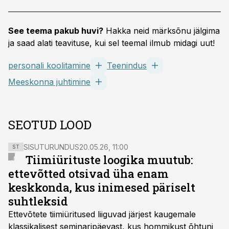
See teema pakub huvi?
Hakka neid märksõnu jälgima
ja saad alati teavituse, kui sel teemal ilmub midagi uut!
personali koolitamine
Teenindus
Meeskonna juhtimine
SEOTUD LOOD
SISUTURUNDUS
20.05.26, 11:00
ST
Tiimiürituste loogika muutub:
ettevõtted otsivad üha enam
keskkonda, kus inimesed päriselt
suhtleksid
Ettevõtete tiimiüritused liiguvad järjest kaugemale
klassikalisest seminaripäevast, kus hommikust õhtuni