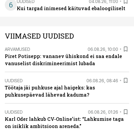
UUDISED
04.08.26, 11:00
6
Kui targad inimesed käituvad ebaloogiliselt
VIIMASED UUDISED
ARVAMUSED
06.08.26, 10:00
Piret Potisepp: vananev ühiskond ei saa endale
vanuselist diskrimineerimist lubada
UUDISED
06.08.26, 08:46
Töötaja jäi puhkuse ajal haigeks: kas
puhkusepäevad lähevad kaduma?
UUDISED
06.08.26, 01:26
Karl Oder lahkub CV-Online’ist: “Lahkumise taga
on isiklik ambitsioon areneda.”