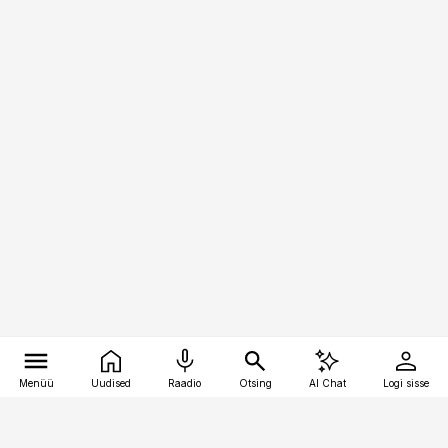
Menüü
Uudised
Raadio
Otsing
AI Chat
Logi sisse