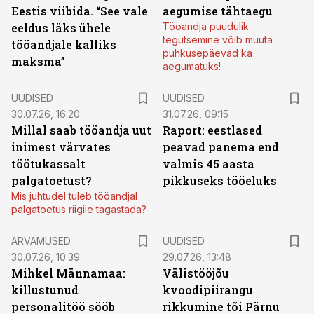
Eestis viibida. “See vale
aegumise tähtaegu
eeldus läks ühele
Tööandja puudulik
tegutsemine võib muuta
tööandjale kalliks
puhkusepäevad ka
maksma”
aegumatuks!
UUDISED
UUDISED
30.07.26, 16:20
31.07.26, 09:15
Millal saab tööandja uut
Raport: eestlased
inimest värvates
peavad panema end
töötukassalt
valmis 45 aasta
palgatoetust?
pikkuseks tööeluks
Mis juhtudel tuleb tööandjal
palgatoetus riigile tagastada?
ARVAMUSED
UUDISED
30.07.26, 10:39
29.07.26, 13:48
Mihkel Männamaa:
Välistööjõu
killustunud
kvoodipiirangu
personalitöö sööb
rikkumine tõi Pärnu