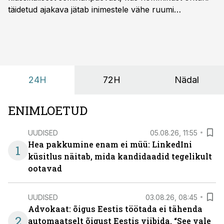
täidetud ajakava jätab inimestele vähe ruumi
omavaheliseks suhtluseks. Saates “Lõunapaus”
räägitakse, miks otsivad ettevõtted üha enam paikasid,
kus keskkond ise aitaks inimesed töörežiimist välja
tuua ning looks võimaluse rahulikumaks ja
sisulisemaks koosolemiseks.
24H
72H
Nädal
ENIMLOETUD
UUDISED
05.08.26, 11:55
Hea pakkumine enam ei müü: LinkedIni
1
küsitlus näitab, mida kandidaadid tegelikult
ootavad
UUDISED
03.08.26, 08:45
Advokaat: õigus Eestis töötada ei tähenda
2
automaatselt õigust Eestis viibida. “See vale