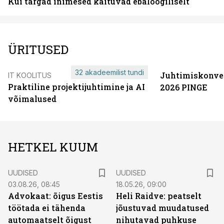
Kui targad inimesed käituvad ebaloogiliselt
ÜRITUSED
32 akadeemilist tundi
Juhtimiskonve
IT KOOLITUS
Praktiline projektijuhtimine ja AI
2026 PINGE
võimalused
HETKEL KUUM
UUDISED
UUDISED
03.08.26, 08:45
18.05.26, 09:00
Advokaat: õigus Eestis
Heli Raidve: peatselt
töötada ei tähenda
jõustuvad muudatused
automaatselt õigust
nihutavad puhkuse