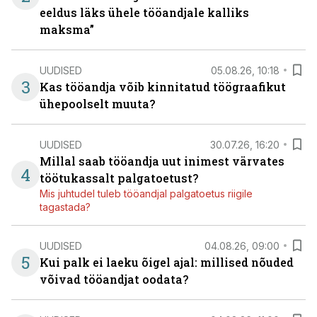
eeldus läks ühele tööandjale kalliks
maksma”
UUDISED
05.08.26, 10:18
3
Kas tööandja võib kinnitatud töögraafikut
ühepoolselt muuta?
UUDISED
30.07.26, 16:20
Millal saab tööandja uut inimest värvates
4
töötukassalt palgatoetust?
Mis juhtudel tuleb tööandjal palgatoetus riigile
tagastada?
UUDISED
04.08.26, 09:00
5
Kui palk ei laeku õigel ajal: millised nõuded
võivad tööandjat oodata?