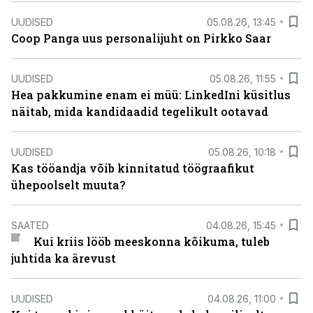
UUDISED
05.08.26, 13:45
Coop Panga uus personalijuht on Pirkko Saar
UUDISED
05.08.26, 11:55
Hea pakkumine enam ei müü: LinkedIni küsitlus
näitab, mida kandidaadid tegelikult ootavad
UUDISED
05.08.26, 10:18
Kas tööandja võib kinnitatud töögraafikut
ühepoolselt muuta?
SAATED
04.08.26, 15:45
Kui kriis lööb meeskonna kõikuma, tuleb
juhtida ka ärevust
UUDISED
04.08.26, 11:00