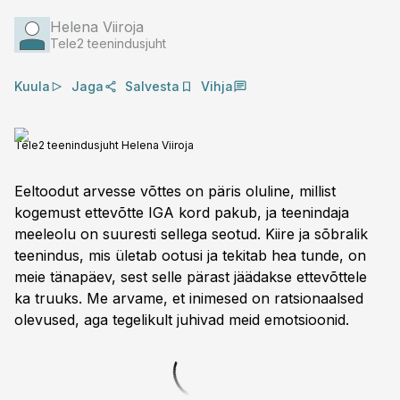
Helena Viiroja
Tele2 teenindusjuht
Kuula
Jaga
Salvesta
Vihja
Tele2 teenindusjuht Helena Viiroja
Eeltoodut arvesse võttes on päris oluline, millist
kogemust ettevõtte IGA kord pakub, ja teenindaja
meeleolu on suuresti sellega seotud. Kiire ja sõbralik
teenindus, mis ületab ootusi ja tekitab hea tunde, on
meie tänapäev, sest selle pärast jäädakse ettevõttele
ka truuks. Me arvame, et inimesed on ratsionaalsed
olevused, aga tegelikult juhivad meid emotsioonid.