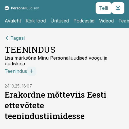
Telli
Avaleht
Kõik lood
Üritused
Podcastid
Videod
Teab
Tagasi
TEENINDUS
Lisa märksõna Minu Personaliuudised voogu ja
uudiskirja
Teenindus
24.10.25, 16:07
Erakordne mõtteviis Eesti
ettevõtete
teenindustiimidesse