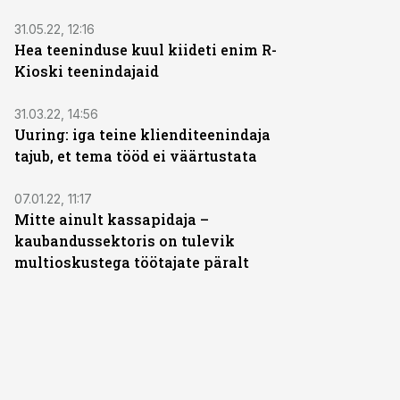
31.05.22, 12:16
Hea teeninduse kuul kiideti enim R-
Kioski teenindajaid
31.03.22, 14:56
Uuring: iga teine klienditeenindaja
tajub, et tema tööd ei väärtustata
07.01.22, 11:17
Mitte ainult kassapidaja –
kaubandussektoris on tulevik
multioskustega töötajate päralt