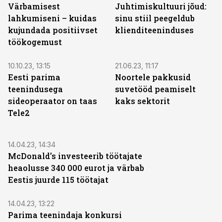
Värbamisest
Juhtimiskultuuri jõud:
lahkumiseni – kuidas
sinu stiil peegeldub
kujundada positiivset
klienditeeninduses
töökogemust
10.10.23, 13:15
21.06.23, 11:17
Eesti parima
Noortele pakkusid
teenindusega
suvetööd peamiselt
sideoperaator on taas
kaks sektorit
Tele2
14.04.23, 14:34
McDonald’s investeerib töötajate
heaolusse 340 000 eurot ja värbab
Eestis juurde 115 töötajat
14.04.23, 13:22
Parima teenindaja konkursi