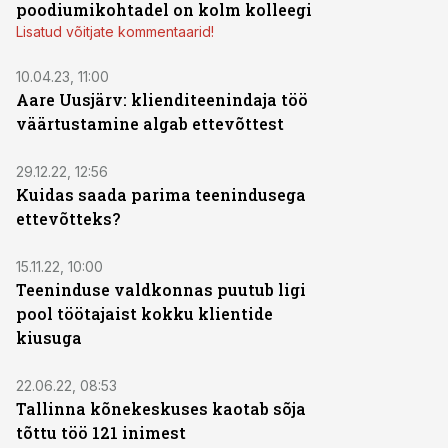
poodiumikohtadel on kolm kolleegi
Lisatud võitjate kommentaarid!
10.04.23, 11:00
Aare Uusjärv: klienditeenindaja töö
väärtustamine algab ettevõttest
29.12.22, 12:56
Kuidas saada parima teenindusega
ettevõtteks?
15.11.22, 10:00
Teeninduse valdkonnas puutub ligi
pool töötajaist kokku klientide
kiusuga
22.06.22, 08:53
Tallinna kõnekeskuses kaotab sõja
tõttu töö 121 inimest