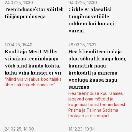
24.07.25, 13:30
04.07.25, 12:30
Teenindussektor võitleb
Cirkle K: alaealisi
tööjõupuudusega
tungib suvetööle
rohkem kui kunagi
varem
17.04.25, 15:40
28.03.25, 13:31
Koolitaja Merit Miller:
Hea klienditeenindaja
viisakus teenindajaga
olgu sõbralik nagu koer,
võib sind kanda kohta,
kannatlik nagu
kuhu viha kunagi ei vii
krokodill ja minema
“Mind viis viisakus koolitajaks
vooluga kaasa nagu
ühte Läti fintech-firmasse”
saarmas
Hea teeninduse kuu raames
jagavad oma mõtteid ja
kogemusi heast teenindusest
Prisma ja Tallinna Sadama
töötajad ja esindajad.
24.02.25, 14:00
14.12.23, 10:34