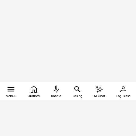
Menüü
Uudised
Raadio
Otsing
AI Chat
Logi sisse
Vana-Lõuna 39/1, 19094 Tallinn
(+372) 667 0111