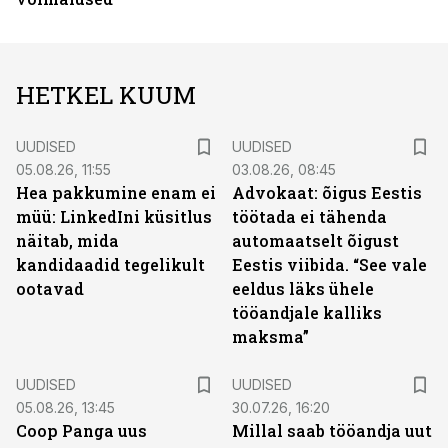
HETKEL KUUM
UUDISED
UUDISED
05.08.26, 11:55
03.08.26, 08:45
Hea pakkumine enam ei
Advokaat: õigus Eestis
müü: LinkedIni küsitlus
töötada ei tähenda
näitab, mida
automaatselt õigust
kandidaadid tegelikult
Eestis viibida. “See vale
ootavad
eeldus läks ühele
tööandjale kalliks
maksma”
UUDISED
UUDISED
05.08.26, 13:45
30.07.26, 16:20
Coop Panga uus
Millal saab tööandja uut