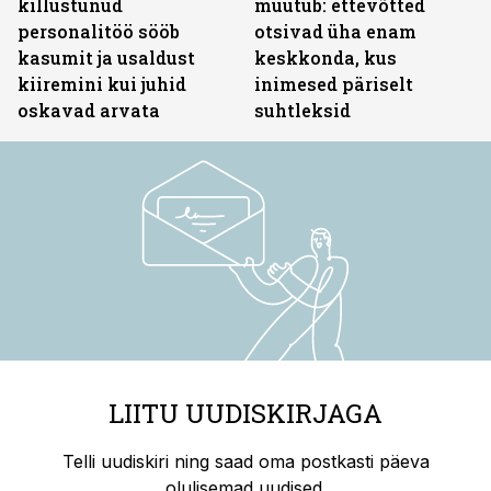
killustunud
muutub: ettevõtted
personalitöö sööb
otsivad üha enam
kasumit ja usaldust
keskkonda, kus
kiiremini kui juhid
inimesed päriselt
oskavad arvata
suhtleksid
LIITU UUDISKIRJAGA
Telli uudiskiri ning saad oma postkasti päeva
olulisemad uudised.