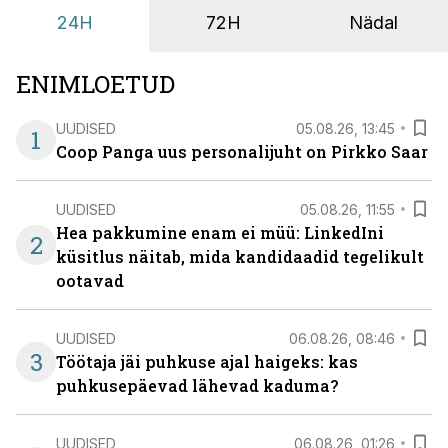
24H
72H
Nädal
ENIMLOETUD
UUDISED
05.08.26, 13:45
1
Coop Panga uus personalijuht on Pirkko Saar
UUDISED
05.08.26, 11:55
Hea pakkumine enam ei müü: LinkedIni
2
küsitlus näitab, mida kandidaadid tegelikult
ootavad
UUDISED
06.08.26, 08:46
3
Töötaja jäi puhkuse ajal haigeks: kas
puhkusepäevad lähevad kaduma?
UUDISED
06.08.26, 01:26