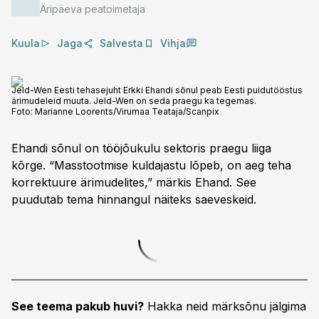
Äripäeva peatoimetaja
Kuula
Jaga
Salvesta
Vihja
Jeld-Wen Eesti tehasejuht Erkki Ehandi sõnul peab Eesti puidutööstus
ärimudeleid muuta. Jeld-Wen on seda praegu ka tegemas.
Foto:
Marianne Loorents/Virumaa Teataja/Scanpix
Ehandi sõnul on tööjõukulu sektoris praegu liiga
kõrge. “Masstootmise kuldajastu lõpeb, on aeg teha
korrektuure ärimudelites,” märkis Ehand. See
puudutab tema hinnangul näiteks saeveskeid.
See teema pakub huvi?
Hakka neid märksõnu jälgima