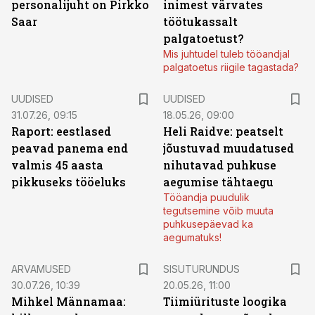
personalijuht on Pirkko
inimest värvates
Saar
töötukassalt
palgatoetust?
Mis juhtudel tuleb tööandjal
palgatoetus riigile tagastada?
UUDISED
UUDISED
31.07.26, 09:15
18.05.26, 09:00
Raport: eestlased
Heli Raidve: peatselt
peavad panema end
jõustuvad muudatused
valmis 45 aasta
nihutavad puhkuse
pikkuseks tööeluks
aegumise tähtaegu
Tööandja puudulik
tegutsemine võib muuta
puhkusepäevad ka
aegumatuks!
ST
ARVAMUSED
SISUTURUNDUS
30.07.26, 10:39
20.05.26, 11:00
Mihkel Männamaa:
Tiimiürituste loogika