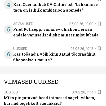
4
Karl Oder lahkub CV-Online’ist: “Lahkumise
taga on isiklik ambitsioon areneda.”
ARVAMUSED
06.08.26, 10:00
5
Piret Potisepp: vananev ühiskond ei saa
endale vanuselist diskrimineerimist lubada
UUDISED
05.08.26, 10:18
6
Kas tööandja võib kinnitatud töögraafikut
ühepoolselt muuta?
VIIMASED UUDISED
UUDISED
07.08.26, 11:14
Miks pingutavad head inimesed sageli vähem,
kui nad tegelikult suudaksid?