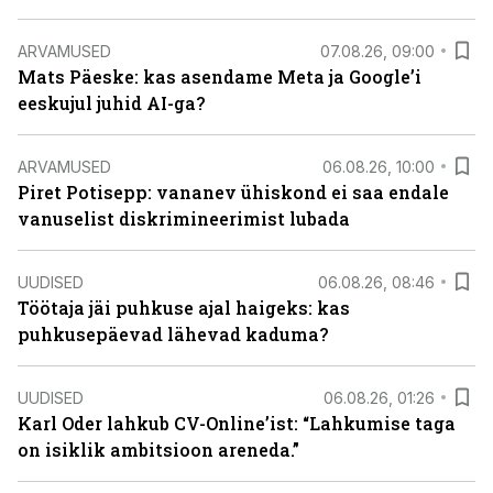
ARVAMUSED
07.08.26, 09:00
Mats Päeske: kas asendame Meta ja Google’i
eeskujul juhid AI-ga?
ARVAMUSED
06.08.26, 10:00
Piret Potisepp: vananev ühiskond ei saa endale
vanuselist diskrimineerimist lubada
UUDISED
06.08.26, 08:46
Töötaja jäi puhkuse ajal haigeks: kas
puhkusepäevad lähevad kaduma?
UUDISED
06.08.26, 01:26
Karl Oder lahkub CV-Online’ist: “Lahkumise taga
on isiklik ambitsioon areneda.”