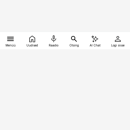
Menüü
Uudised
Raadio
Otsing
AI Chat
Logi sisse
Vana-Lõuna 39/1, 19094 Tallinn
(+372) 667 0111
personaliuudised@personaliuudised.ee
Telli
Reklaam
Firmast
Sisu kasutamisõigused
Ajakirjaniku