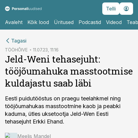
Telli
Avaleht
Kõik lood
Üritused
Podcastid
Videod
Teab
cebook
Tagasi
Twitter)
TÖÖHÕIVE
11.07.23, 11:16
Jeld-Weni tehasejuht:
kedIn
tööjõumahuka masstootmise
ail
kuldajastu saab läbi
k
Eesti puidutööstus on praegu teelahkmel ning
tööjõumahukas masstootmine kaob ja peabki
kaduma, ütles uksetootja Jeld-Wen Eesti
tehasejuht Erkki Ehand.
Meelis Mandel