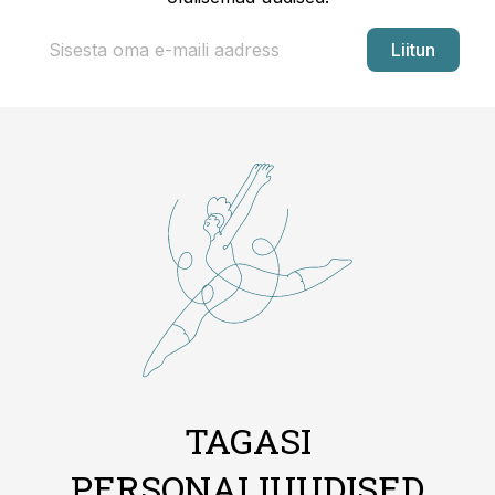
Liitun
TAGASI
PERSONALIUUDISED