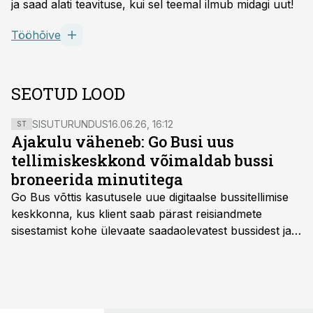
ja saad alati teavituse, kui sel teemal ilmub midagi uut!
Tööhõive
SEOTUD LOOD
SISUTURUNDUS
16.06.26, 16:12
ST
Ajakulu väheneb: Go Busi uus
tellimiskeskkond võimaldab bussi
broneerida minutitega
Go Bus võttis kasutusele uue digitaalse bussitellimise
keskkonna, kus klient saab pärast reisiandmete
sisestamist kohe ülevaate saadaolevatest bussidest ja
esialgsest hinnast. Nii saab transpordi planeerimisega
kiiresti edasi liikuda hinnapakkumist ootamata.