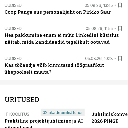
UUDISED
05.08.26, 13:45
Coop Panga uus personalijuht on Pirkko Saar
UUDISED
05.08.26, 11:55
Hea pakkumine enam ei müü: LinkedIni küsitlus
näitab, mida kandidaadid tegelikult ootavad
UUDISED
05.08.26, 10:18
Kas tööandja võib kinnitatud töögraafikut
ühepoolselt muuta?
ÜRITUSED
32 akadeemilist tundi
Juhtimiskonve
IT KOOLITUS
Praktiline projektijuhtimine ja AI
2026 PINGE
võimalused