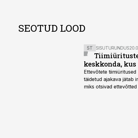
SEOTUD LOOD
ST
SISUTURUNDUS
20.0
Tiimiüritust
keskkonda, kus 
Ettevõtete tiimiürituse
täidetud ajakava jätab
miks otsivad ettevõtted
looks võimaluse rahuli