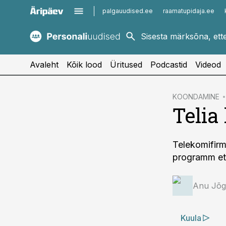
palgauudised.ee
raamatupidaja.ee
kaubandus.ee
imelineajalugu.ee
kinnisvarauudised.ee
imelineteadus.ee
Avaleht
Kõik lood
Üritused
Podcastid
Videod
cebook
KOONDAMINE
Telia
Twitter)
kedIn
Telekomifirm
ail
programm et
k
Anu Jõg
Kuula