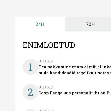
24H
72H
ENIMLOETUD
UUDISED
1
Hea pakkumine enam ei müü: Linked
mida kandidaadid tegelikult ootav
UUDISED
2
Coop Panga uus personalijuht on P