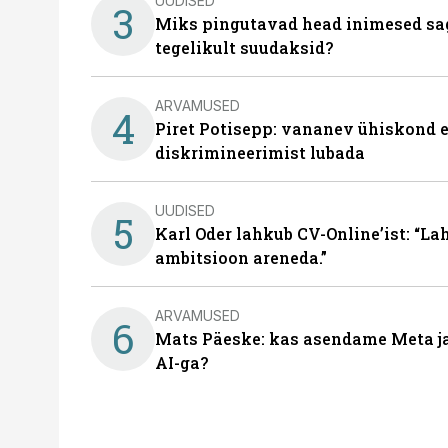
UUDISED
3
Miks pingutavad head inimesed sag
tegelikult suudaksid?
ARVAMUSED
4
Piret Potisepp: vananev ühiskond e
diskrimineerimist lubada
UUDISED
5
Karl Oder lahkub CV-Online’ist: “La
ambitsioon areneda.”
ARVAMUSED
6
Mats Päeske: kas asendame Meta ja 
AI-ga?