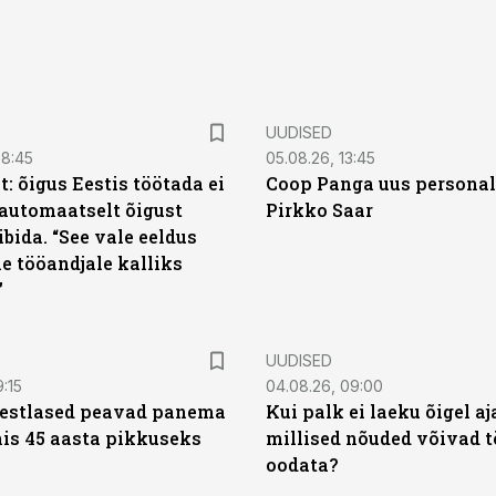
UUDISED
08:45
05.08.26, 13:45
: õigus Eestis töötada ei
Coop Panga uus personal
automaatselt õigust
Pirkko Saar
ibida. “See vale eeldus
e tööandjale kalliks
”
UUDISED
9:15
04.08.26, 09:00
eestlased peavad panema
Kui palk ei laeku õigel aja
is 45 aasta pikkuseks
millised nõuded võivad t
oodata?