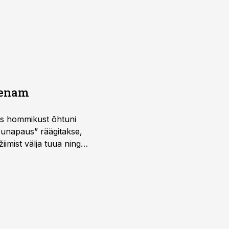
a enam
 kus hommikust õhtuni
õunapaus” räägitakse,
iimist välja tuua ning