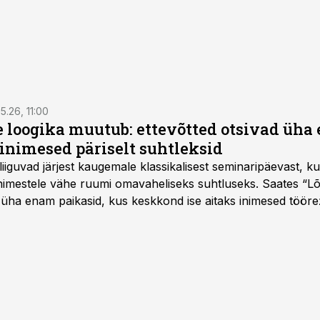
5.26, 11:00
e loogika muutub: ettevõtted otsivad üh
inimesed päriselt suhtleksid
d liiguvad järjest kaugemale klassikalisest seminaripäevast,
 inimestele vähe ruumi omavaheliseks suhtluseks. Saates “L
 üha enam paikasid, kus keskkond ise aitaks inimesed töörež
kumaks ja sisulisemaks koosolemiseks.