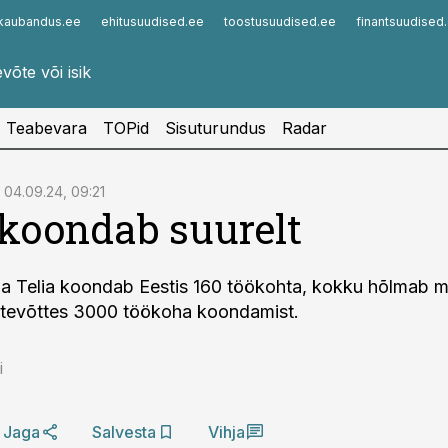
kaubandus.ee
ehitusuudised.ee
toostusuudised.ee
finantsuudised
Infopank
Radar
Teabevara
TOPid
Sisuturundus
Radar
04.09.24, 09:21
 koondab suurelt
a Telia koondab Eestis 160 töökohta, kokku hõlmab 
tevõttes 3000 töökoha koondamist.
i
Jaga
Salvesta
Vihja