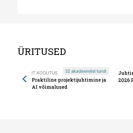
ÜRITUSED
32 akadeemilist tundi
Juhti
IT KOOLITUS
Praktiline projektijuhtimine ja
2026 
AI võimalused