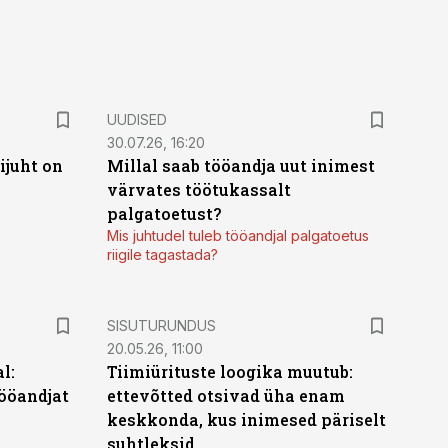
UUDISED
30.07.26, 16:20
ijuht on
Millal saab tööandja uut inimest
värvates töötukassalt
palgatoetust?
Mis juhtudel tuleb tööandjal palgatoetus
riigile tagastada?
ST
SISUTURUNDUS
20.05.26, 11:00
l:
Tiimiürituste loogika muutub:
ööandjat
ettevõtted otsivad üha enam
keskkonda, kus inimesed päriselt
suhtleksid