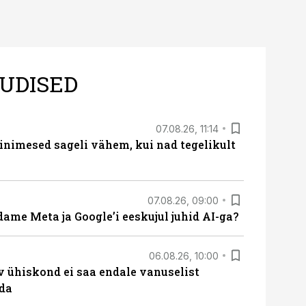
UDISED
07.08.26, 11:14
nimesed sageli vähem, kui nad tegelikult
07.08.26, 09:00
ame Meta ja Google’i eeskujul juhid AI-ga?
06.08.26, 10:00
v ühiskond ei saa endale vanuselist
ada