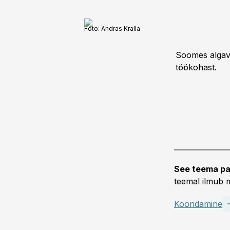
Foto:
Andras Kralla
Soomes algava
töökohast.
See teema pa
teemal ilmub m
Koondamine