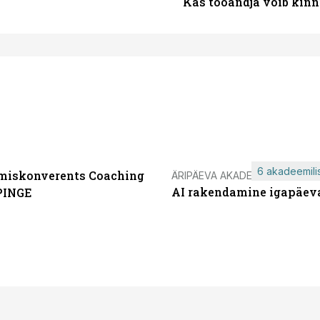
Kas tööandja võib kinn
6 akadeemilis
miskonverents Coaching
ÄRIPÄEVA AKADEEMIA
AI rakendamine igapäev
PINGE