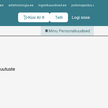
Iseteenindus
.ee
aritehnoloogia.ee
logistikauudised.ee
pollumajandus.ee
kinn
Telli Personaliuudised
Küsi AI-lt
Telli
Logi sisse
Minu Personaliuudised
muutuste