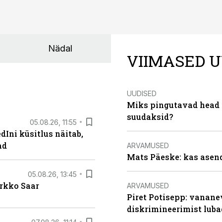
Nädal
VIIMASED U
UUDISED
Miks pingutavad head i
suudaksid?
05.08.26, 11:55
Ini küsitlus näitab,
ad
ARVAMUSED
Mats Päeske: kas asend
05.08.26, 13:45
irkko Saar
ARVAMUSED
Piret Potisepp: vanane
diskrimineerimist lub