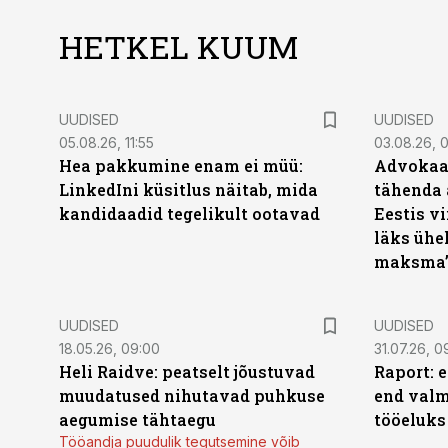
HETKEL KUUM
UUDISED
UUDISED
05.08.26, 11:55
03.08.26, 
Hea pakkumine enam ei müü:
Advokaat
LinkedIni küsitlus näitab, mida
tähenda 
kandidaadid tegelikult ootavad
Eestis vi
läks ühel
maksma
UUDISED
UUDISED
18.05.26, 09:00
31.07.26, 0
Heli Raidve: peatselt jõustuvad
Raport: 
muudatused nihutavad puhkuse
end valm
aegumise tähtaegu
tööeluks
Tööandja puudulik tegutsemine võib