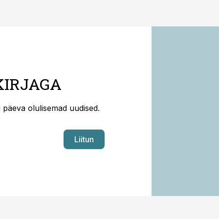
KIRJAGA
ti päeva olulisemad uudised.
Liitun