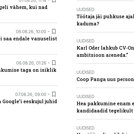
07.08.26, 11:14
eli vähem, kui nad
UUDISED
Töötaja jäi puhkuse aj
kaduma?
06.08.26, 10:00
i saa endale vanuselist
UUDISED
Karl Oder lahkub CV-Onl
ambitsioon areneda.”
06.08.26, 01:26
hkumise taga on isiklik
UUDISED
Coop Panga uus persona
07.08.26, 09:00
UUDISED
Google’i eeskujul juhid
Hea pakkumine enam ei
kandidaadid tegelikult
UUDISED