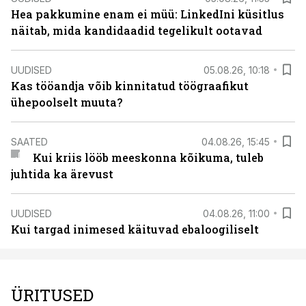
Hea pakkumine enam ei müü: LinkedIni küsitlus
näitab, mida kandidaadid tegelikult ootavad
UUDISED
05.08.26, 10:18
Kas tööandja võib kinnitatud töögraafikut
ühepoolselt muuta?
SAATED
04.08.26, 15:45
Kui kriis lööb meeskonna kõikuma, tuleb
juhtida ka ärevust
UUDISED
04.08.26, 11:00
Kui targad inimesed käituvad ebaloogiliselt
ÜRITUSED