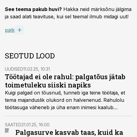
See teema pakub huvi?
Hakka neid märksõnu jälgima
ja saad alati teavituse, kui sel teemal ilmub midagi uut!
palk
SEOTUD LOOD
UUDISED
11.02.25, 10:31
Töötajad ei ole rahul: palgatõus jätab
toimetuleku siiski napiks
Kuigi palgad on tõusnud, tunneb iga teine töötaja, et
tema majanduslik olukord on halvenenud. Rahulolu
töötasuga väheneb ja üha enam inimesi kaalub
parema palga nimel töökoha vahetust.
SAATED
21.01.25, 16:00
Palgasurve kasvab taas, kuid ka