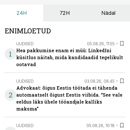
24H
72H
Nädal
ENIMLOETUD
UUDISED
05.08.26, 11:55
Hea pakkumine enam ei müü: LinkedIni
1
küsitlus näitab, mida kandidaadid tegelikult
ootavad
UUDISED
03.08.26, 08:45
Advokaat: õigus Eestis töötada ei tähenda
2
automaatselt õigust Eestis viibida. “See vale
eeldus läks ühele tööandjale kalliks
maksma”
UUDISED
05.08.26, 10:18