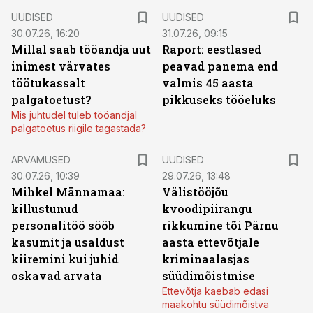
UUDISED
UUDISED
30.07.26, 16:20
31.07.26, 09:15
Millal saab tööandja uut
Raport: eestlased
inimest värvates
peavad panema end
töötukassalt
valmis 45 aasta
palgatoetust?
pikkuseks tööeluks
Mis juhtudel tuleb tööandjal
palgatoetus riigile tagastada?
ARVAMUSED
UUDISED
30.07.26, 10:39
29.07.26, 13:48
Mihkel Männamaa:
Välistööjõu
killustunud
kvoodipiirangu
personalitöö sööb
rikkumine tõi Pärnu
kasumit ja usaldust
aasta ettevõtjale
kiiremini kui juhid
kriminaalasjas
oskavad arvata
süüdimõistmise
Ettevõtja kaebab edasi
maakohtu süüdimõistva