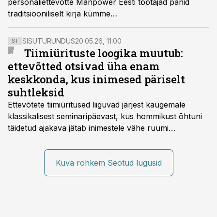
personaliettevõtte Manpower Eesti töötajad panid
traditsiooniliselt kirja kümme
tööturgu puudutavat ennustust.
SISUTURUNDUS
20.05.26, 11:00
ST
Tiimiürituste loogika muutub:
ettevõtted otsivad üha enam
keskkonda, kus inimesed päriselt
suhtleksid
Ettevõtete tiimiüritused liiguvad järjest kaugemale
klassikalisest seminaripäevast, kus hommikust õhtuni
täidetud ajakava jätab inimestele vähe ruumi
omavaheliseks suhtluseks. Saates “Lõunapaus”
räägitakse, miks otsivad ettevõtted üha enam paikasid,
kus keskkond ise aitaks inimesed töörežiimist välja
Kuva rohkem Seotud lugusid
tuua ning looks võimaluse rahulikumaks ja
sisulisemaks koosolemiseks.