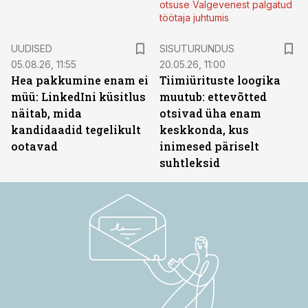
otsuse Valgevenest palgatud
töötaja juhtumis
ST
UUDISED
SISUTURUNDUS
05.08.26, 11:55
20.05.26, 11:00
Hea pakkumine enam ei
Tiimiürituste loogika
müü: LinkedIni küsitlus
muutub: ettevõtted
näitab, mida
otsivad üha enam
kandidaadid tegelikult
keskkonda, kus
ootavad
inimesed päriselt
suhtleksid