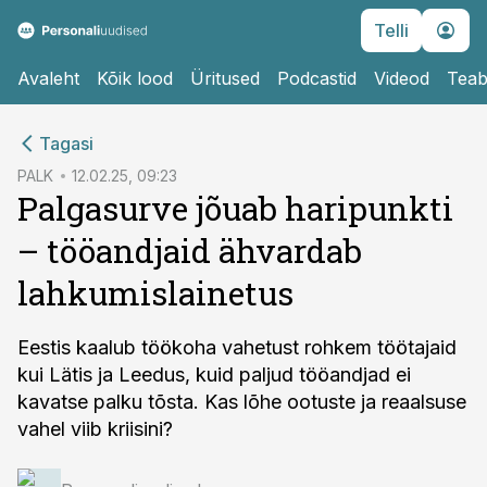
Telli
Avaleht
Kõik lood
Üritused
Podcastid
Videod
Teab
cebook
Tagasi
Twitter)
PALK
12.02.25, 09:23
Palgasurve jõuab haripunkti
kedIn
– tööandjaid ähvardab
ail
lahkumislainetus
k
Eestis kaalub töökoha vahetust rohkem töötajaid
kui Lätis ja Leedus, kuid paljud tööandjad ei
kavatse palku tõsta. Kas lõhe ootuste ja reaalsuse
vahel viib kriisini?