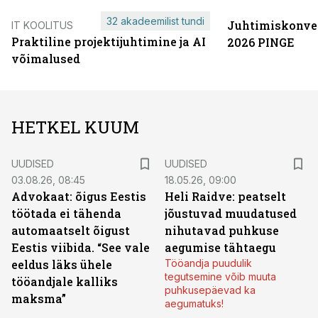
32 akadeemilist tundi
Juhtimiskonve
IT KOOLITUS
Praktiline projektijuhtimine ja AI
2026 PINGE
võimalused
HETKEL KUUM
UUDISED
UUDISED
03.08.26, 08:45
18.05.26, 09:00
Advokaat: õigus Eestis
Heli Raidve: peatselt
töötada ei tähenda
jõustuvad muudatused
automaatselt õigust
nihutavad puhkuse
Eestis viibida. “See vale
aegumise tähtaegu
eeldus läks ühele
Tööandja puudulik
tegutsemine võib muuta
tööandjale kalliks
puhkusepäevad ka
maksma”
aegumatuks!