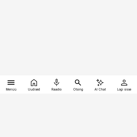
Menüü
Uudised
Raadio
Otsing
AI Chat
Logi sisse
Vana-Lõuna 39/1, 19094 Tallinn
(+372) 667 0111
personaliuudised@personaliuudised.ee