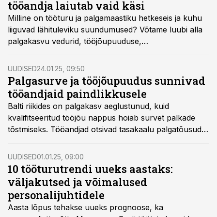
tööandja laiutab vaid käsi
Milline on tööturu ja palgamaastiku hetkeseis ja kuhu
liiguvad lähituleviku suundumused? Võtame luubi alla
palgakasvu vedurid, tööjõupuuduse,
maksumuudatuste mõju ja inimeste ootused keerulisel
ajal.
UUDISED
24.01.25, 09:50
Palgasurve ja tööjõupuudus sunnivad
tööandjaid paindlikkusele
Balti riikides on palgakasv aeglustunud, kuid
kvalifitseeritud tööjõu nappus hoiab survet palkade
tõstmiseks. Tööandjad otsivad tasakaalu palgatõusude,
töötajate hoidmise ja investeeringute vahel, pöörates
üha enam tähelepanu paindlikele töötingimustele ja
UUDISED
01.01.25, 09:00
digitaliseerimisele.
10 tööturutrendi uueks aastaks:
väljakutsed ja võimalused
personalijuhtidele
Aasta lõpus tehakse uueks prognoose, ka