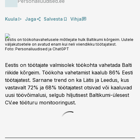
Personaliuudised.ee
Kuula
Jaga
Salvesta
Vihja
Eestis on töökohavahetusele mõtlejate hulk Baltikumi kõrgeim. Uutele
väljakutsetele on avatud enam kui neli viiendikku töötajatest.
Foto:
Personaliuudised ja ChatGPT
Eestis on töötajate valmisolek töökohta vahetada Balti
riikide kõrgeim. Töökoha vahetamist kaalub 86% Eesti
töötajatest. Sarnane trend on ka Lätis ja Leedus, kus
vastavalt 72% ja 68% töötajatest otsivad või kaaluvad
uusi töövõimalusi, selgub hiljutisest Baltikumi-ülesest
CV.ee tööturu monitooringust.