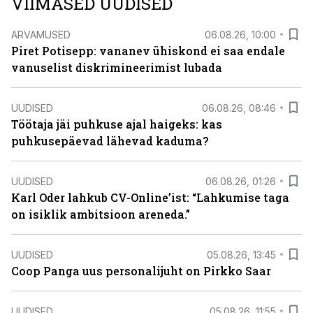
VIIMASED UUDISED
ARVAMUSED
06.08.26, 10:00
Piret Potisepp: vananev ühiskond ei saa endale
vanuselist diskrimineerimist lubada
UUDISED
06.08.26, 08:46
Töötaja jäi puhkuse ajal haigeks: kas
puhkusepäevad lähevad kaduma?
UUDISED
06.08.26, 01:26
Karl Oder lahkub CV-Online’ist: “Lahkumise taga
on isiklik ambitsioon areneda.”
UUDISED
05.08.26, 13:45
Coop Panga uus personalijuht on Pirkko Saar
UUDISED
05.08.26, 11:55