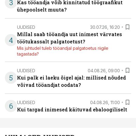
3
Kas tööandja võib kinnitatud töögraafikut
ühepoolselt muuta?
UUDISED
30.07.26, 16:20
Millal saab tööandja uut inimest värvates
4
töötukassalt palgatoetust?
Mis juhtudel tuleb tööandjal palgatoetus riigile
tagastada?
UUDISED
04.08.26, 09:00
5
Kui palk ei laeku õigel ajal: millised nõuded
võivad tööandjat oodata?
UUDISED
04.08.26, 11:00
6
Kui targad inimesed käituvad ebaloogiliselt